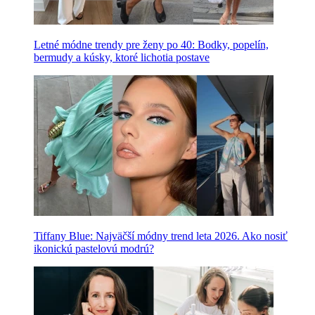
Letné módne trendy pre ženy po 40: Bodky, popelín,
bermudy a kúsky, ktoré lichotia postave
Tiffany Blue: Najväčší módny trend leta 2026. Ako nosiť
ikonickú pastelovú modrú?