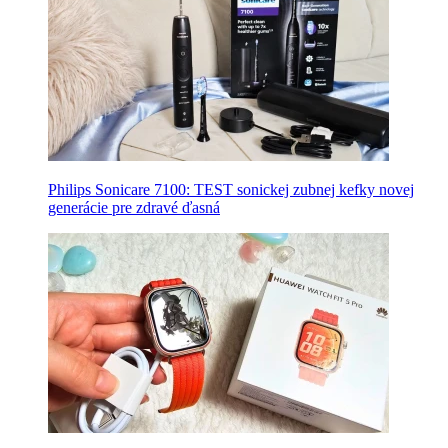
Philips Sonicare 7100: TEST sonickej zubnej kefky novej
generácie pre zdravé ďasná