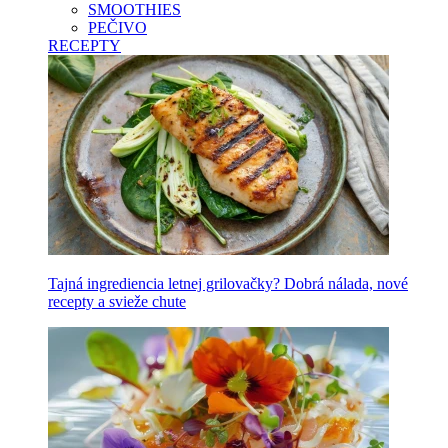
SMOOTHIES
PEČIVO
RECEPTY
Tajná ingrediencia letnej grilovačky? Dobrá nálada, nové
recepty a svieže chute