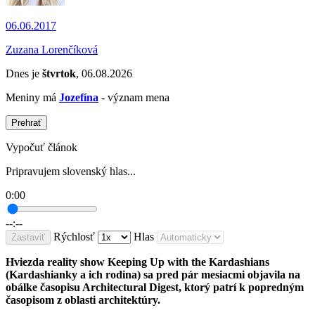
06.06.2017
Zuzana Lorenčíková
Dnes je
štvrtok
, 06.08.2026
Meniny má
Jozefína
- význam mena
Prehrať
Vypočuť článok
Pripravujem slovenský hlas...
0:00
--:--
Rýchlosť
Hlas
Zastaviť
Hviezda reality show Keeping Up with the Kardashians
(Kardashianky a ich rodina) sa pred pár mesiacmi objavila na
obálke časopisu Architectural Digest, ktorý patrí k popredným
časopisom z oblasti architektúry.