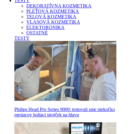
TESTY
DEKORATÍVNA KOZMETIKA
PLEŤOVÁ KOZMETIKA
TELOVÁ KOZMETIKA
VLASOVÁ KOZMETIKA
ELEKTORONIKA
OSTATNÉ
TESTY
Philips Head Pro Series 9000: testovali sme niekoľko
mesiacov holiaci strojček na hlavu