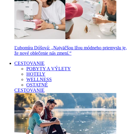
Ľubomíra Dóšová: „Najväčšou lžou módneho priemyslu je,
že nové oblečenie nás zmení.“
CESTOVANIE
POBYTY A VÝLETY
HOTELY
WELLNESS
OSTATNÉ
CESTOVANIE