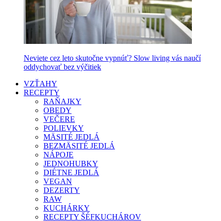
Neviete cez leto skutočne vypnúť? Slow living vás naučí
oddychovať bez výčitiek
VZŤAHY
RECEPTY
RAŇAJKY
OBEDY
VEČERE
POLIEVKY
MÄSITÉ JEDLÁ
BEZMÄSITÉ JEDLÁ
NÁPOJE
JEDNOHUBKY
DIÉTNE JEDLÁ
VEGAN
DEZERTY
RAW
KUCHÁRKY
RECEPTY ŠÉFKUCHÁROV