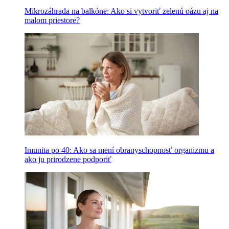
Mikrozáhrada na balkóne: Ako si vytvoriť zelenú oázu aj na
malom priestore?
Imunita po 40: Ako sa mení obranyschopnosť organizmu a
ako ju prirodzene podporiť