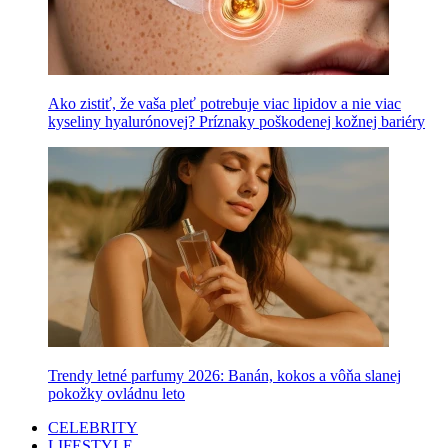
Ako zistiť, že vaša pleť potrebuje viac lipidov a nie viac
kyseliny hyalurónovej? Príznaky poškodenej kožnej bariéry
Trendy letné parfumy 2026: Banán, kokos a vôňa slanej
pokožky ovládnu leto
CELEBRITY
LIFESTYLE