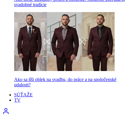
svadobné tradície
Ako sa líši oblek na svadbu, do práce a na spoločenské
udalosti?
SÚŤAŽE
TV