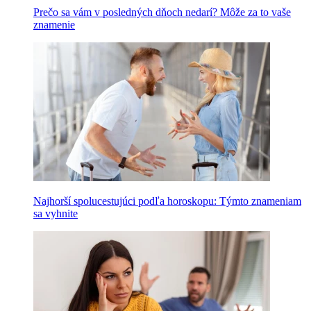
Prečo sa vám v posledných dňoch nedarí? Môže za to vaše
znamenie
Najhorší spolucestujúci podľa horoskopu: Týmto znameniam
sa vyhnite