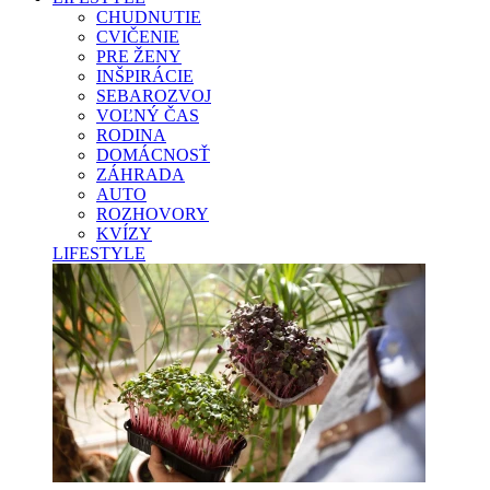
CHUDNUTIE
CVIČENIE
PRE ŽENY
INŠPIRÁCIE
SEBAROZVOJ
VOĽNÝ ČAS
RODINA
DOMÁCNOSŤ
ZÁHRADA
AUTO
ROZHOVORY
KVÍZY
LIFESTYLE