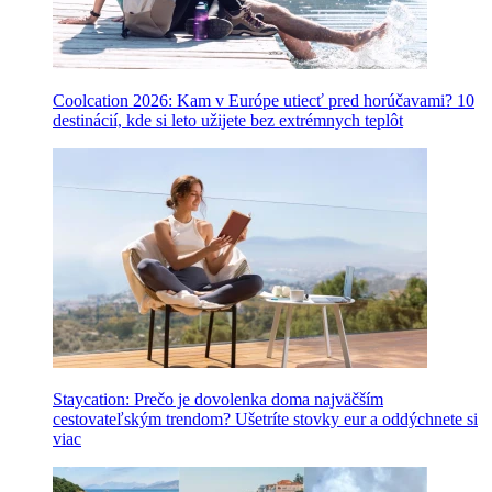
Coolcation 2026: Kam v Európe utiecť pred horúčavami? 10
destinácií, kde si leto užijete bez extrémnych teplôt
Staycation: Prečo je dovolenka doma najväčším
cestovateľským trendom? Ušetríte stovky eur a oddýchnete si
viac