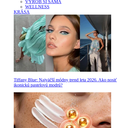
VYROB SI SAMA
WELLNESS
KRÁSA
Tiffany Blue: Najväčší módny trend leta 2026. Ako nosiť
ikonickú pastelovú modrú?