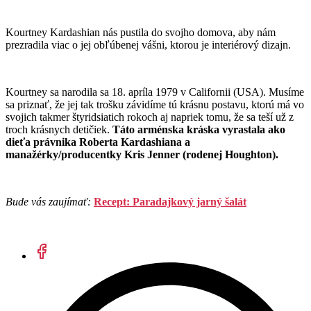
Kourtney Kardashian nás pustila do svojho domova, aby nám
prezradila viac o jej obľúbenej vášni, ktorou je interiérový dizajn.
Kourtney sa narodila sa 18. apríla 1979 v Californii (USA). Musíme
sa priznať, že jej tak trošku závidíme tú krásnu postavu, ktorú má vo
svojich takmer štyridsiatich rokoch aj napriek tomu, že sa teší už z
troch krásnych detičiek.
Táto arménska kráska vyrastala ako
dieťa právnika Roberta Kardashiana a
manažérky/producentky Kris Jenner (rodenej Houghton).
Bude vás zaujímať:
Recept: Paradajkový jarný šalát