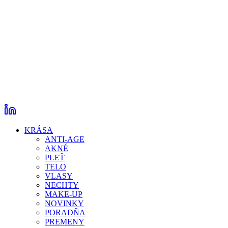
KRÁSA
ANTI-AGE
AKNÉ
PLEŤ
TELO
VLASY
NECHTY
MAKE-UP
NOVINKY
PORADŇA
PREMENY