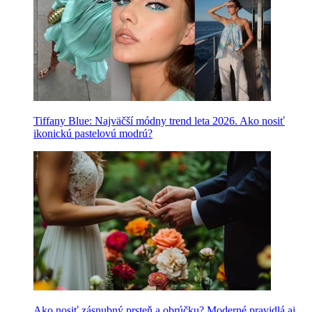
Tiffany Blue: Najväčší módny trend leta 2026. Ako nosiť
ikonickú pastelovú modrú?
Ako nosiť zásnubný prsteň a obrúčku? Moderné pravidlá aj