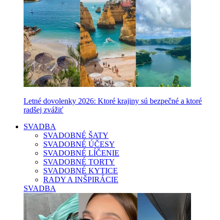
Letné dovolenky 2026: Ktoré krajiny sú bezpečné a ktoré
radšej zvážiť
SVADBA
SVADOBNÉ ŠATY
SVADOBNÉ ÚČESY
SVADOBNÉ LÍČENIE
SVADOBNÉ TORTY
SVADOBNÉ KYTICE
RADY A INŠPIRÁCIE
SVADBA