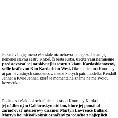
Pokiaľ vám jej meno ešte stále nič nehovorí a nepoznáte ani jej
nemenej slávnu sestru Khloé, či brata Roba,
určite vám nemusíme
predstavovať jej najslávnejšiu sestru z klanu Kardashianovcov,
selfie kráľovnú Kim Kardashian West.
Okrem nich má Kourtney
aj pár nevlastných súrodencov, medzi ktorých patrí modelka Kendall
Jenner a Kylie Jenner, ktorá je momentálne známa najmä svojou
kozmetikou.
Poďme sa však pokochať nielen krásou Kourtney Kardashian, ale
jej
nádherným Californským sídlom, ktoré jej pomáhal
zariaďovať interiérový dizajnér Martyn Lawrence Bullard.
Martyn bol niekoľkokrát označený za jedného z najlepších