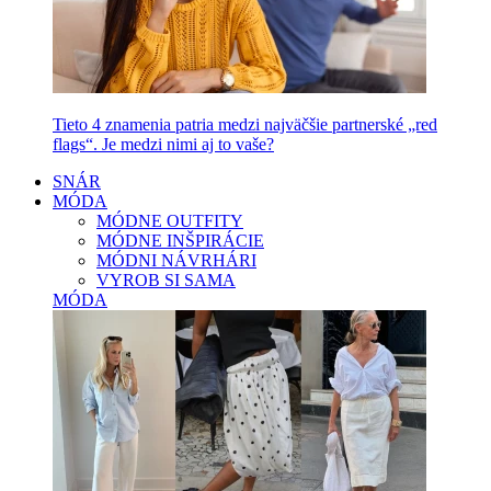
Tieto 4 znamenia patria medzi najväčšie partnerské „red
flags“. Je medzi nimi aj to vaše?
SNÁR
MÓDA
MÓDNE OUTFITY
MÓDNE INŠPIRÁCIE
MÓDNI NÁVRHÁRI
VYROB SI SAMA
MÓDA