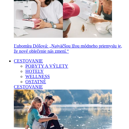
Ľubomíra Dóšová: „Najväčšou lžou módneho priemyslu je,
že nové oblečenie nás zmení.“
CESTOVANIE
POBYTY A VÝLETY
HOTELY
WELLNESS
OSTATNÉ
CESTOVANIE