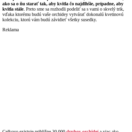
ako sa o ňu starať tak, aby kvitla čo najdlhšie, prípadne, aby
kvitla stále
. Preto sme sa rozhodli podeliť sa s vami o skvelý trik,
vďaka ktorému budú vaše orchidey vytvárať dokonalú kvetinovú
kolekciu, ktorú vám budú závidieť všetky susedky.
Reklama
Celkovo existuje približne 30 000
druhov orchideí
a viac ako