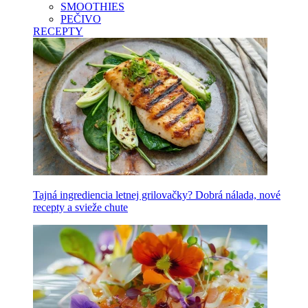
SMOOTHIES
PEČIVO
RECEPTY
Tajná ingrediencia letnej grilovačky? Dobrá nálada, nové
recepty a svieže chute