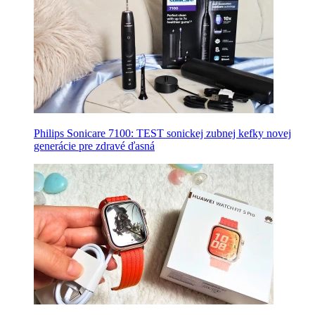
Philips Sonicare 7100: TEST sonickej zubnej kefky novej
generácie pre zdravé ďasná