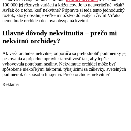
100 000 jej rôznych variácií a krížencov. Je to neuveriteľné, však?
Avšak čo z toho, keď nekvitne? Pripravte si teda tento jednoduchý
roztok, ktorý obsahuje veľké množstvo dôležitých živín! Vďaka
nemu bude orchidea doslova obsypaná kvetmi.
Hlavné dôvody nekvitnutia – prečo mi
nekvitnú orchidey?
Ak vaša orchidea nekvitne, odporúča sa prehodnotiť podmienky jej
pestovania a prípadne upraviť starostlivosť tak, aby lepšie
vyhovovala potrebám rastliny. Nekvitnutie orchideí môže byť
spôsobené niekoľkými faktormi, týkajúcimi sa zálievky, svetelných
podmienok či spôsobu hnojenia. Prečo orchidea nekvitne?
Reklama