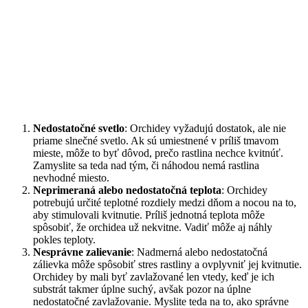
Nedostatočné svetlo
: Orchidey vyžadujú dostatok, ale nie
priame slnečné svetlo. Ak sú umiestnené v príliš tmavom
mieste, môže to byť dôvod, prečo rastlina nechce kvitnúť.
Zamyslite sa teda nad tým, či náhodou nemá rastlina
nevhodné miesto.
Neprimeraná alebo nedostatočná teplota
: Orchidey
potrebujú určité teplotné rozdiely medzi dňom a nocou na to,
aby stimulovali kvitnutie. Príliš jednotná teplota môže
spôsobiť, že orchidea už nekvitne. Vadiť môže aj náhly
pokles teploty.
Nesprávne zalievanie
: Nadmerná alebo nedostatočná
zálievka môže spôsobiť stres rastliny a ovplyvniť jej kvitnutie.
Orchidey by mali byť zavlažované len vtedy, keď je ich
substrát takmer úplne suchý, avšak pozor na úplne
nedostatočné zavlažovanie. Myslite teda na to, ako správne