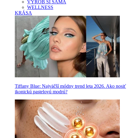
VYROB SI SAMA
WELLNESS
KRÁSA
Tiffany Blue: Najväčší módny trend leta 2026. Ako nosiť
ikonickú pastelovú modrú?