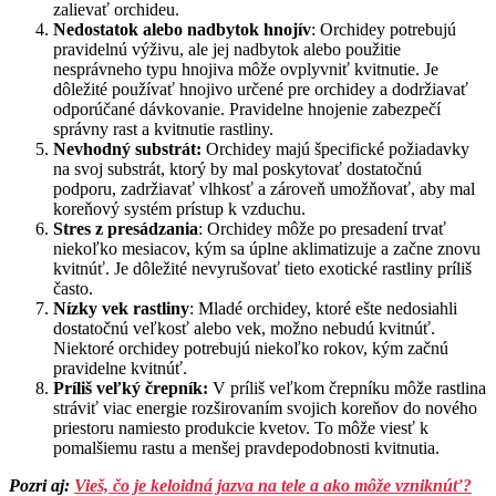
zalievať orchideu.
Nedostatok alebo nadbytok hnojív
: Orchidey potrebujú
pravidelnú výživu, ale jej nadbytok alebo použitie
nesprávneho typu hnojiva môže ovplyvniť kvitnutie. Je
dôležité používať hnojivo určené pre orchidey a dodržiavať
odporúčané dávkovanie. Pravidelne hnojenie zabezpečí
správny rast a kvitnutie rastliny.
Nevhodný substrát:
Orchidey majú špecifické požiadavky
na svoj substrát, ktorý by mal poskytovať dostatočnú
podporu, zadržiavať vlhkosť a zároveň umožňovať, aby mal
koreňový systém prístup k vzduchu.
Stres z presádzania
: Orchidey môže po presadení trvať
niekoľko mesiacov, kým sa úplne aklimatizuje a začne znovu
kvitnúť. Je dôležité nevyrušovať tieto exotické rastliny príliš
často.
Nízky vek rastliny
: Mladé orchidey, ktoré ešte nedosiahli
dostatočnú veľkosť alebo vek, možno nebudú kvitnúť.
Niektoré orchidey potrebujú niekoľko rokov, kým začnú
pravidelne kvitnúť.
Príliš veľký črepník:
V príliš veľkom črepníku môže rastlina
stráviť viac energie rozširovaním svojich koreňov do nového
priestoru namiesto produkcie kvetov. To môže viesť k
pomalšiemu rastu a menšej pravdepodobnosti kvitnutia.
Pozri aj:
Vieš, čo je keloidná jazva na tele a ako môže vzniknúť?