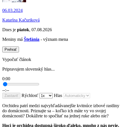
06.03.2024
Katarína Kačuriková
Dnes je
piatok
, 07.08.2026
Meniny má
Štefánia
- význam mena
Prehrať
Vypočuť článok
Pripravujem slovenský hlas...
0:00
--:--
Rýchlosť
Hlas
Zastaviť
Orchidea patrí medzi najvyhľadávanejšie kvitnúce izbové rastliny
do domácnosti. Priznajte sa – koľko ich máte vy vo svojej
domácnosti? Dokážete to spočítať na jednej ruke alebo nie?
Hoci je orchidea dostupná široko-ďaleko, mnoho z nás nevie,