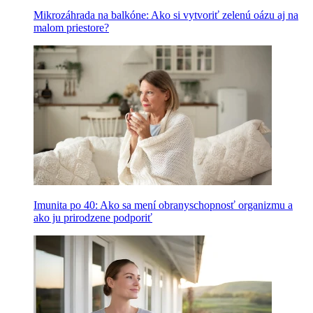
Mikrozáhrada na balkóne: Ako si vytvoriť zelenú oázu aj na
malom priestore?
Imunita po 40: Ako sa mení obranyschopnosť organizmu a
ako ju prirodzene podporiť