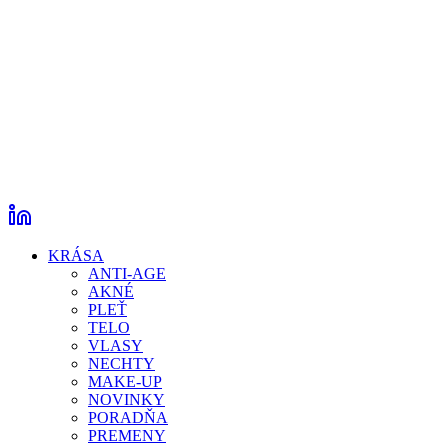
KRÁSA
ANTI-AGE
AKNÉ
PLEŤ
TELO
VLASY
NECHTY
MAKE-UP
NOVINKY
PORADŇA
PREMENY