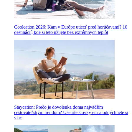
Coolcation 2026: Kam v Európe utiecť pred horúčavami? 10
destinácií, kde si leto užijete bez extrémnych teplôt
Staycation: Prečo je dovolenka doma najväčším
cestovateľským trendom? Ušetríte stovky eur a oddýchnete si
viac