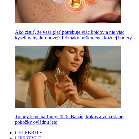
Ako zistiť, že vaša pleť potrebuje viac lipidov a nie viac
kyseliny hyalurónovej? Príznaky poškodenej kožnej bariéry
Trendy letné parfumy 2026: Banán, kokos a vôňa slanej
pokožky ovládnu leto
CELEBRITY
LIFESTYLE