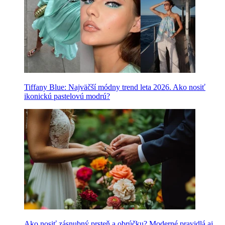
Tiffany Blue: Najväčší módny trend leta 2026. Ako nosiť
ikonickú pastelovú modrú?
Ako nosiť zásnubný prsteň a obrúčku? Moderné pravidlá aj