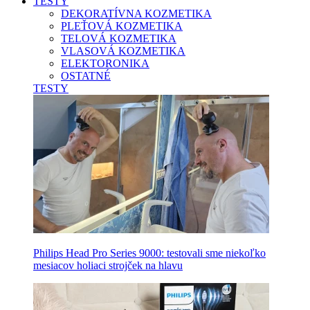
TESTY
DEKORATÍVNA KOZMETIKA
PLEŤOVÁ KOZMETIKA
TELOVÁ KOZMETIKA
VLASOVÁ KOZMETIKA
ELEKTORONIKA
OSTATNÉ
TESTY
Philips Head Pro Series 9000: testovali sme niekoľko
mesiacov holiaci strojček na hlavu