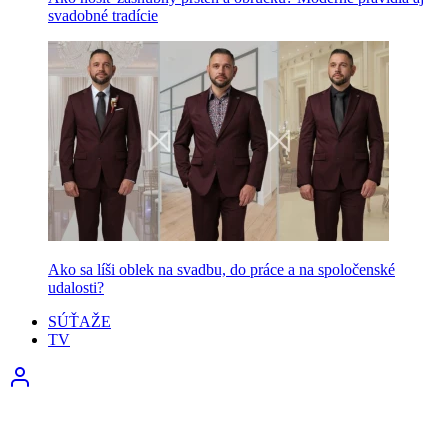
svadobné tradície
Ako sa líši oblek na svadbu, do práce a na spoločenské
udalosti?
SÚŤAŽE
TV