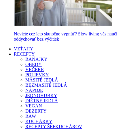
Neviete cez leto skutočne vypnúť? Slow living vás naučí
oddychovať bez výčitiek
VZŤAHY
RECEPTY
RAŇAJKY
OBEDY
VEČERE
POLIEVKY
MÄSITÉ JEDLÁ
BEZMÄSITÉ JEDLÁ
NÁPOJE
JEDNOHUBKY
DIÉTNE JEDLÁ
VEGAN
DEZERTY
RAW
KUCHÁRKY
RECEPTY ŠÉFKUCHÁROV