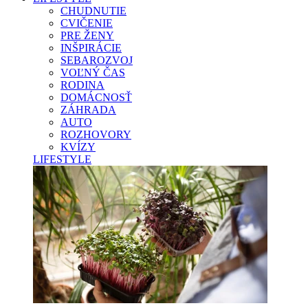
CHUDNUTIE
CVIČENIE
PRE ŽENY
INŠPIRÁCIE
SEBAROZVOJ
VOĽNÝ ČAS
RODINA
DOMÁCNOSŤ
ZÁHRADA
AUTO
ROZHOVORY
KVÍZY
LIFESTYLE