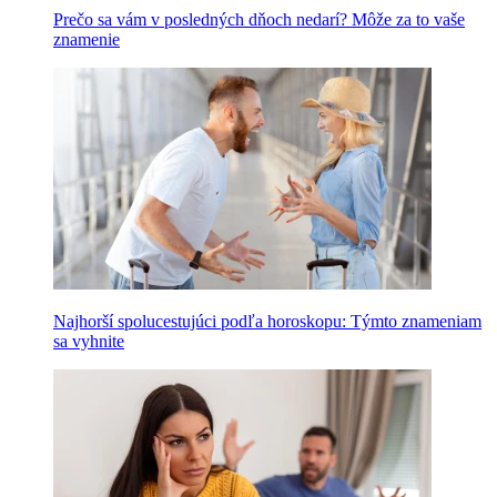
Prečo sa vám v posledných dňoch nedarí? Môže za to vaše
znamenie
Najhorší spolucestujúci podľa horoskopu: Týmto znameniam
sa vyhnite