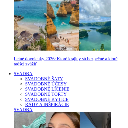
Letné dovolenky 2026: Ktoré krajiny sú bezpečné a ktoré
radšej zvážiť
SVADBA
SVADOBNÉ ŠATY
SVADOBNÉ ÚČESY
SVADOBNÉ LÍČENIE
SVADOBNÉ TORTY
SVADOBNÉ KYTICE
RADY A INŠPIRÁCIE
SVADBA