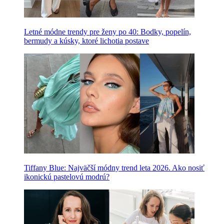
Letné módne trendy pre ženy po 40: Bodky, popelín,
bermudy a kúsky, ktoré lichotia postave
Tiffany Blue: Najväčší módny trend leta 2026. Ako nosiť
ikonickú pastelovú modrú?