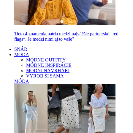
Tieto 4 znamenia patria medzi najväčšie partnerské „red
flags“. Je medzi nimi aj to vaše?
SNÁR
MÓDA
MÓDNE OUTFITY
MÓDNE INŠPIRÁCIE
MÓDNI NÁVRHÁRI
VYROB SI SAMA
MÓDA