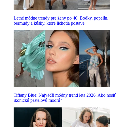
Letné módne trendy pre ženy po 40: Bodky, popelín,
bermudy a kúsky, ktoré lichotia postave
Tiffany Blue: Najväčší módny trend leta 2026. Ako nosiť
ikonickú pastelovú modrú?