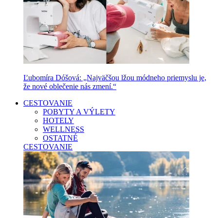
Ľubomíra Dóšová: „Najväčšou lžou módneho priemyslu je,
že nové oblečenie nás zmení.“
CESTOVANIE
POBYTY A VÝLETY
HOTELY
WELLNESS
OSTATNÉ
CESTOVANIE