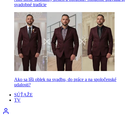
svadobné tradície
Ako sa líši oblek na svadbu, do práce a na spoločenské
udalosti?
SÚŤAŽE
TV