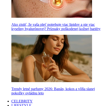
Ako zistiť, že vaša pleť potrebuje viac lipidov a nie viac
kyseliny hyalurónovej? Príznaky poškodenej kožnej bariéry
Trendy letné parfumy 2026: Banán, kokos a vôňa slanej
pokožky ovládnu leto
CELEBRITY
LIFESTYLE