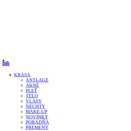
KRÁSA
ANTI-AGE
AKNÉ
PLEŤ
TELO
VLASY
NECHTY
MAKE-UP
NOVINKY
PORADŇA
PREMENY