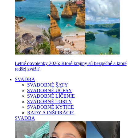
Letné dovolenky 2026: Ktoré krajiny sú bezpečné a ktoré
radšej zvážiť
SVADBA
SVADOBNÉ ŠATY
SVADOBNÉ ÚČESY
SVADOBNÉ LÍČENIE
SVADOBNÉ TORTY
SVADOBNÉ KYTICE
RADY A INŠPIRÁCIE
SVADBA