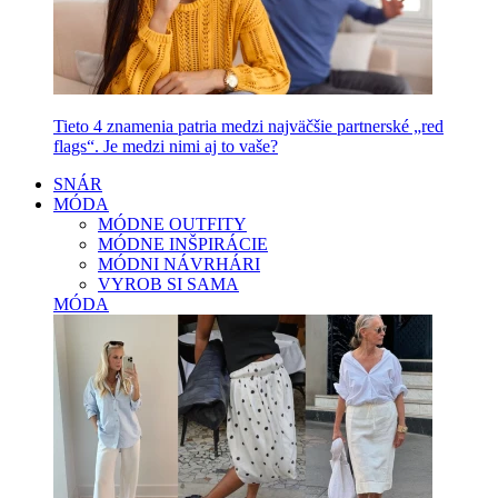
Tieto 4 znamenia patria medzi najväčšie partnerské „red
flags“. Je medzi nimi aj to vaše?
SNÁR
MÓDA
MÓDNE OUTFITY
MÓDNE INŠPIRÁCIE
MÓDNI NÁVRHÁRI
VYROB SI SAMA
MÓDA