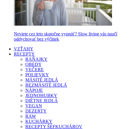
Neviete cez leto skutočne vypnúť? Slow living vás naučí
oddychovať bez výčitiek
VZŤAHY
RECEPTY
RAŇAJKY
OBEDY
VEČERE
POLIEVKY
MÄSITÉ JEDLÁ
BEZMÄSITÉ JEDLÁ
NÁPOJE
JEDNOHUBKY
DIÉTNE JEDLÁ
VEGAN
DEZERTY
RAW
KUCHÁRKY
RECEPTY ŠÉFKUCHÁROV