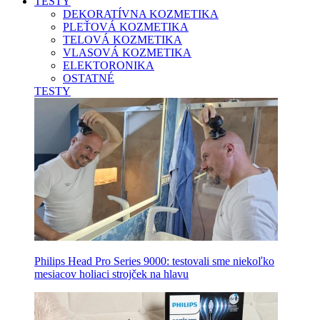
TESTY
DEKORATÍVNA KOZMETIKA
PLEŤOVÁ KOZMETIKA
TELOVÁ KOZMETIKA
VLASOVÁ KOZMETIKA
ELEKTORONIKA
OSTATNÉ
TESTY
Philips Head Pro Series 9000: testovali sme niekoľko
mesiacov holiaci strojček na hlavu