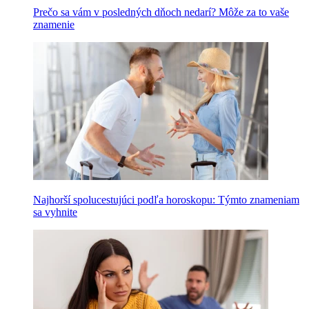
Prečo sa vám v posledných dňoch nedarí? Môže za to vaše
znamenie
Najhorší spolucestujúci podľa horoskopu: Týmto znameniam
sa vyhnite