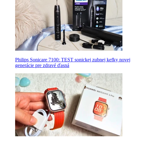
Philips Sonicare 7100: TEST sonickej zubnej kefky novej
generácie pre zdravé ďasná