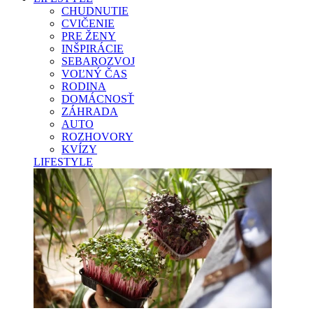
CHUDNUTIE
CVIČENIE
PRE ŽENY
INŠPIRÁCIE
SEBAROZVOJ
VOĽNÝ ČAS
RODINA
DOMÁCNOSŤ
ZÁHRADA
AUTO
ROZHOVORY
KVÍZY
LIFESTYLE