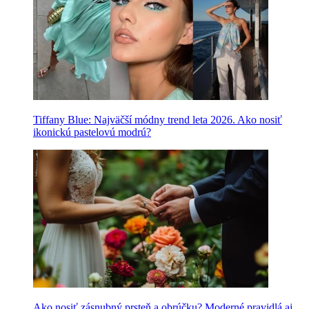
Tiffany Blue: Najväčší módny trend leta 2026. Ako nosiť
ikonickú pastelovú modrú?
Ako nosiť zásnubný prsteň a obrúčku? Moderné pravidlá aj