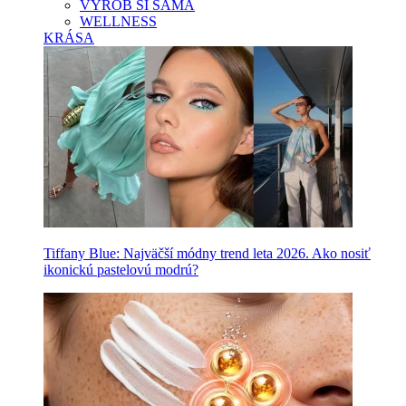
VYROB SI SAMA
WELLNESS
KRÁSA
Tiffany Blue: Najväčší módny trend leta 2026. Ako nosiť
ikonickú pastelovú modrú?