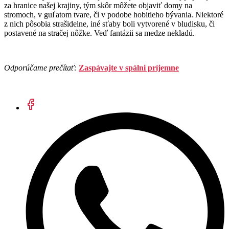
za hranice našej krajiny, tým skôr môžete objaviť domy na
stromoch, v guľatom tvare, či v podobe hobitieho bývania. Niektoré
z nich pôsobia strašidelne, iné sťaby boli vytvorené v bludisku, či
postavené na stračej nôžke. Veď fantázii sa medze nekladú.
Odporúčame prečítať:
Zaspávajte v spálni príjemne