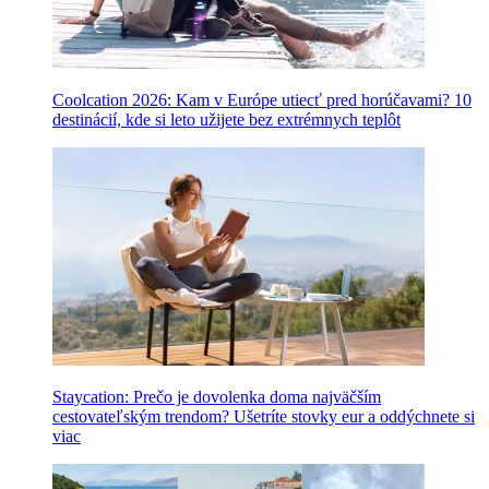
Coolcation 2026: Kam v Európe utiecť pred horúčavami? 10
destinácií, kde si leto užijete bez extrémnych teplôt
Staycation: Prečo je dovolenka doma najväčším
cestovateľským trendom? Ušetríte stovky eur a oddýchnete si
viac