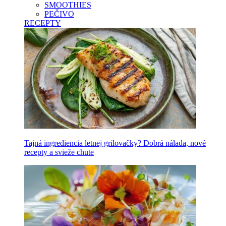
SMOOTHIES
PEČIVO
RECEPTY
Tajná ingrediencia letnej grilovačky? Dobrá nálada, nové
recepty a svieže chute