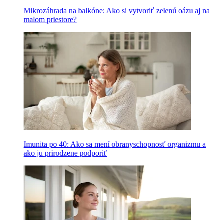
Mikrozáhrada na balkóne: Ako si vytvoriť zelenú oázu aj na
malom priestore?
Imunita po 40: Ako sa mení obranyschopnosť organizmu a
ako ju prirodzene podporiť