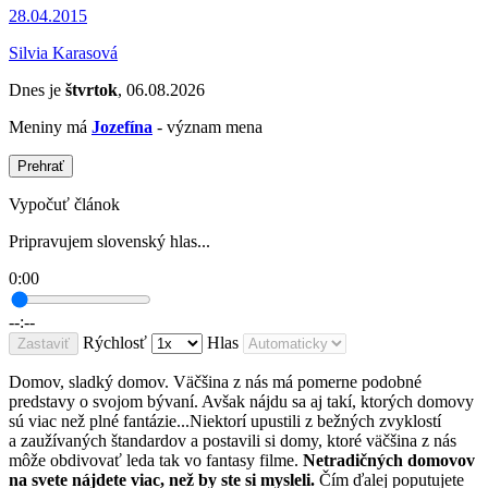
28.04.2015
Silvia Karasová
Dnes je
štvrtok
, 06.08.2026
Meniny má
Jozefína
- význam mena
Prehrať
Vypočuť článok
Pripravujem slovenský hlas...
0:00
--:--
Rýchlosť
Hlas
Zastaviť
Domov, sladký domov. Väčšina z nás má pomerne podobné
predstavy o svojom bývaní. Avšak nájdu sa aj takí, ktorých domovy
sú viac než plné fantázie...Niektorí upustili z bežných zvyklostí
a zaužívaných štandardov a postavili si domy, ktoré väčšina z nás
môže obdivovať leda tak vo fantasy filme.
Netradičných domovov
na svete nájdete viac, než by ste si mysleli.
Čím ďalej poputujete