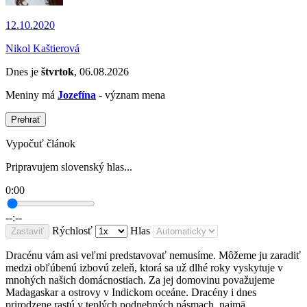
12.10.2020
Nikol Kaštierová
Dnes je
štvrtok
, 06.08.2026
Meniny má
Jozefína
- význam mena
Prehrať
Vypočuť článok
Pripravujem slovenský hlas...
0:00
--:--
Rýchlosť
Hlas
Zastaviť
Dracénu vám asi veľmi predstavovať nemusíme. Môžeme ju zaradiť
medzi obľúbenú izbovú zeleň, ktorá sa už dlhé roky vyskytuje v
mnohých našich domácnostiach. Za jej domovinu považujeme
Madagaskar a ostrovy v Indickom oceáne. Dracény i dnes
prirodzene rastú v teplých podnebných pásmach, najmä