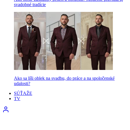
svadobné tradície
Ako sa líši oblek na svadbu, do práce a na spoločenské
udalosti?
SÚŤAŽE
TV