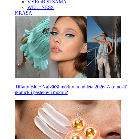
VYROB SI SAMA
WELLNESS
KRÁSA
Tiffany Blue: Najväčší módny trend leta 2026. Ako nosiť
ikonickú pastelovú modrú?