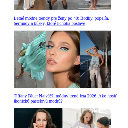
Letné módne trendy pre ženy po 40: Bodky, popelín,
bermudy a kúsky, ktoré lichotia postave
Tiffany Blue: Najväčší módny trend leta 2026. Ako nosiť
ikonickú pastelovú modrú?