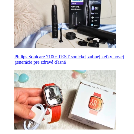
Philips Sonicare 7100: TEST sonickej zubnej kefky novej
generácie pre zdravé ďasná