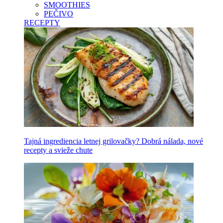
SMOOTHIES
PEČIVO
RECEPTY
Tajná ingrediencia letnej grilovačky? Dobrá nálada, nové
recepty a svieže chute