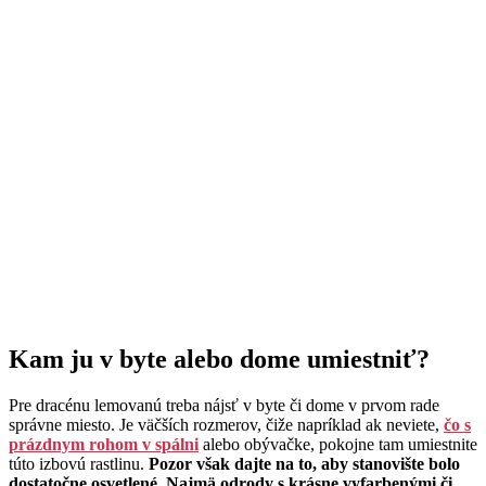
Kam ju v byte alebo dome umiestniť?
Pre dracénu lemovanú treba nájsť v byte či dome v prvom rade
správne miesto. Je väčších rozmerov, čiže napríklad ak neviete,
čo s
prázdnym rohom v spálni
alebo obývačke, pokojne tam umiestnite
túto izbovú rastlinu.
Pozor však dajte na to, aby stanovište bolo
dostatočne osvetlené. Najmä odrody s krásne vyfarbenými či