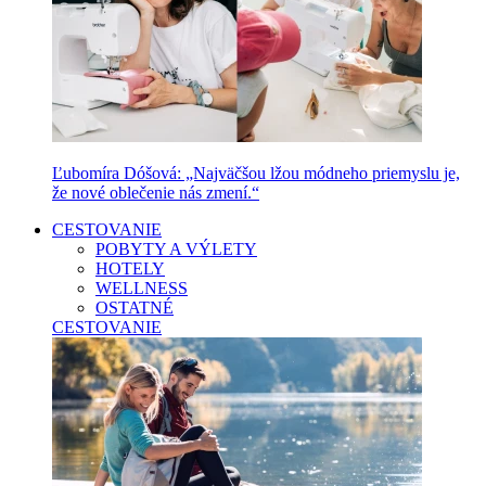
Ľubomíra Dóšová: „Najväčšou lžou módneho priemyslu je,
že nové oblečenie nás zmení.“
CESTOVANIE
POBYTY A VÝLETY
HOTELY
WELLNESS
OSTATNÉ
CESTOVANIE