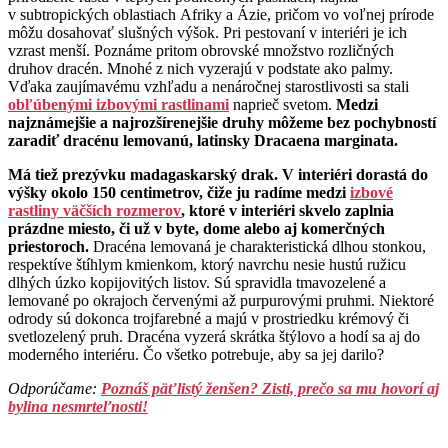
v subtropických oblastiach Afriky a Ázie, pričom vo voľnej prírode
môžu dosahovať slušných výšok. Pri pestovaní v interiéri je ich
vzrast menší. Poznáme pritom obrovské množstvo rozličných
druhov dracén. Mnohé z nich vyzerajú v podstate ako palmy.
Vďaka zaujímavému vzhľadu a nenáročnej starostlivosti sa stali
obľúbenými izbovými rastlinami
naprieč svetom.
Medzi
najznámejšie a najrozšírenejšie druhy môžeme bez pochybností
zaradiť dracénu lemovanú, latinsky Dracaena marginata.
Má tiež prezývku madagaskarský drak. V interiéri dorastá do
výšky okolo 150 centimetrov, čiže ju radíme medzi
izbové
rastliny väčších rozmerov
, ktoré v interiéri skvelo zaplnia
prázdne miesto, či už v byte, dome alebo aj komerčných
priestoroch.
Dracéna lemovaná je charakteristická dlhou stonkou,
respektíve štíhlym kmienkom, ktorý navrchu nesie hustú ružicu
dlhých úzko kopijovitých listov. Sú spravidla tmavozelené a
lemované po okrajoch červenými až purpurovými pruhmi. Niektoré
odrody sú dokonca trojfarebné a majú v prostriedku krémový či
svetlozelený pruh. Dracéna vyzerá skrátka štýlovo a hodí sa aj do
moderného interiéru. Čo všetko potrebuje, aby sa jej darilo?
Odporúčame:
Poznáš päťlistý ženšen? Zisti, prečo sa mu hovorí aj
bylina nesmrteľnosti!