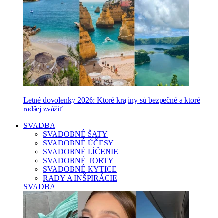
Letné dovolenky 2026: Ktoré krajiny sú bezpečné a ktoré
radšej zvážiť
SVADBA
SVADOBNÉ ŠATY
SVADOBNÉ ÚČESY
SVADOBNÉ LÍČENIE
SVADOBNÉ TORTY
SVADOBNÉ KYTICE
RADY A INŠPIRÁCIE
SVADBA