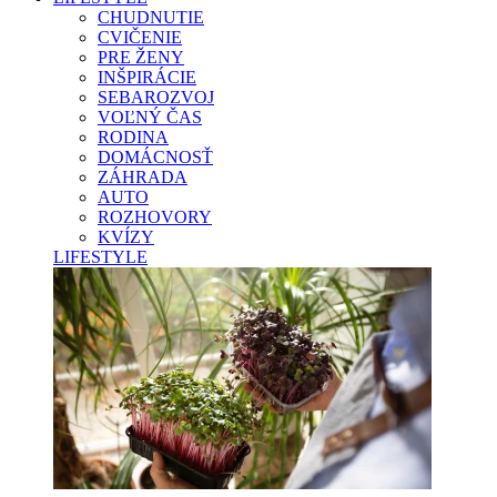
CHUDNUTIE
CVIČENIE
PRE ŽENY
INŠPIRÁCIE
SEBAROZVOJ
VOĽNÝ ČAS
RODINA
DOMÁCNOSŤ
ZÁHRADA
AUTO
ROZHOVORY
KVÍZY
LIFESTYLE