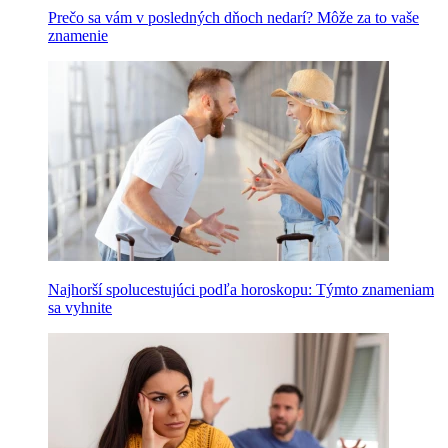
Prečo sa vám v posledných dňoch nedarí? Môže za to vaše
znamenie
Najhorší spolucestujúci podľa horoskopu: Týmto znameniam
sa vyhnite