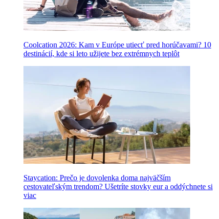
Coolcation 2026: Kam v Európe utiecť pred horúčavami? 10
destinácií, kde si leto užijete bez extrémnych teplôt
Staycation: Prečo je dovolenka doma najväčším
cestovateľským trendom? Ušetríte stovky eur a oddýchnete si
viac