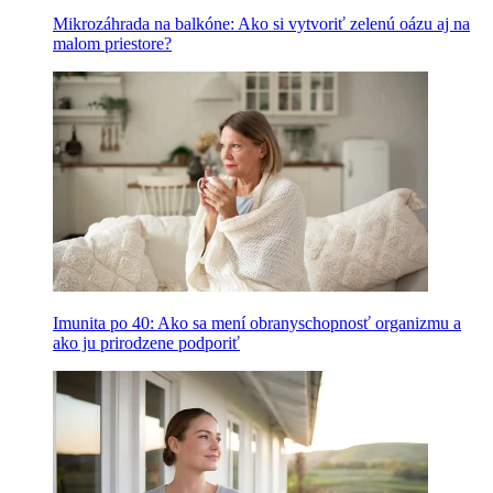
Mikrozáhrada na balkóne: Ako si vytvoriť zelenú oázu aj na
malom priestore?
Imunita po 40: Ako sa mení obranyschopnosť organizmu a
ako ju prirodzene podporiť