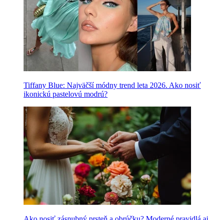
Tiffany Blue: Najväčší módny trend leta 2026. Ako nosiť
ikonickú pastelovú modrú?
Ako nosiť zásnubný prsteň a obrúčku? Moderné pravidlá aj