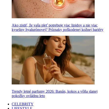
Ako zistiť, že vaša pleť potrebuje viac lipidov a nie viac
kyseliny hyalurónovej? Príznaky poškodenej kožnej bariéry
Trendy letné parfumy 2026: Banán, kokos a vôňa slanej
pokožky ovládnu leto
CELEBRITY
LIFESTYLE