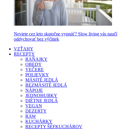
Neviete cez leto skutočne vypnúť? Slow living vás naučí
oddychovať bez výčitiek
VZŤAHY
RECEPTY
RAŇAJKY
OBEDY
VEČERE
POLIEVKY
MÄSITÉ JEDLÁ
BEZMÄSITÉ JEDLÁ
NÁPOJE
JEDNOHUBKY
DIÉTNE JEDLÁ
VEGAN
DEZERTY
RAW
KUCHÁRKY
RECEPTY ŠÉFKUCHÁROV