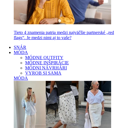
Tieto 4 znamenia patria medzi najväčšie partnerské „red
flags“. Je medzi nimi aj to vaše?
SNÁR
MÓDA
MÓDNE OUTFITY
MÓDNE INŠPIRÁCIE
MÓDNI NÁVRHÁRI
VYROB SI SAMA
MÓDA