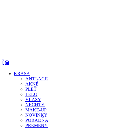
KRÁSA
ANTI-AGE
AKNÉ
PLEŤ
TELO
VLASY
NECHTY
MAKE-UP
NOVINKY
PORADŇA
PREMENY