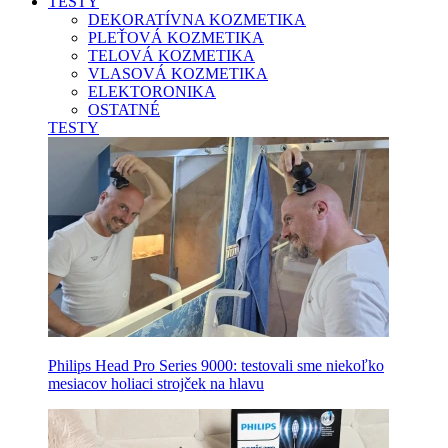
TESTY
DEKORATÍVNA KOZMETIKA
PLEŤOVÁ KOZMETIKA
TELOVÁ KOZMETIKA
VLASOVÁ KOZMETIKA
ELEKTORONIKA
OSTATNÉ
TESTY
Philips Head Pro Series 9000: testovali sme niekoľko
mesiacov holiaci strojček na hlavu