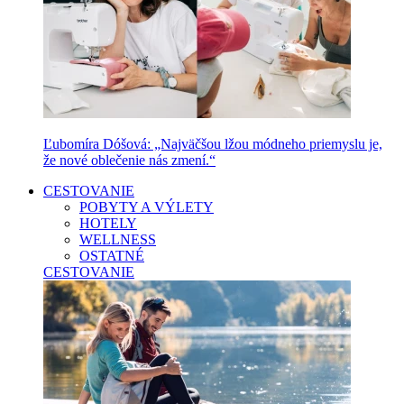
Ľubomíra Dóšová: „Najväčšou lžou módneho priemyslu je,
že nové oblečenie nás zmení.“
CESTOVANIE
POBYTY A VÝLETY
HOTELY
WELLNESS
OSTATNÉ
CESTOVANIE