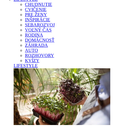
CHUDNUTIE
CVIČENIE
PRE ŽENY
INŠPIRÁCIE
SEBAROZVOJ
VOĽNÝ ČAS
RODINA
DOMÁCNOSŤ
ZÁHRADA
AUTO
ROZHOVORY
KVÍZY
LIFESTYLE