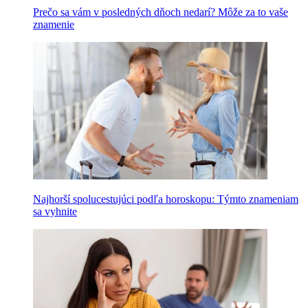
Prečo sa vám v posledných dňoch nedarí? Môže za to vaše
znamenie
Najhorší spolucestujúci podľa horoskopu: Týmto znameniam
sa vyhnite