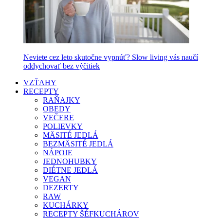
Neviete cez leto skutočne vypnúť? Slow living vás naučí
oddychovať bez výčitiek
VZŤAHY
RECEPTY
RAŇAJKY
OBEDY
VEČERE
POLIEVKY
MÄSITÉ JEDLÁ
BEZMÄSITÉ JEDLÁ
NÁPOJE
JEDNOHUBKY
DIÉTNE JEDLÁ
VEGAN
DEZERTY
RAW
KUCHÁRKY
RECEPTY ŠÉFKUCHÁROV