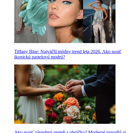
Tiffany Blue: Najväčší módny trend leta 2026. Ako nosiť
ikonickú pastelovú modrú?
Ako nosiť zásnubný prsteň a obrúčku? Moderné pravidlá aj