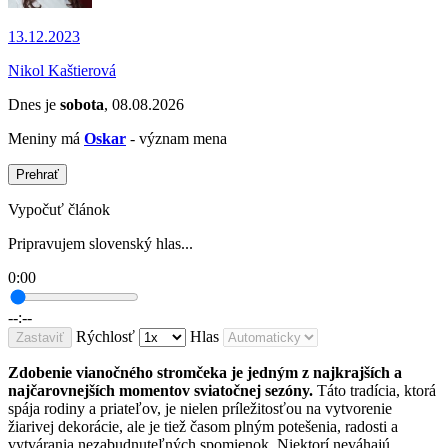
13.12.2023
Nikol Kaštierová
Dnes je
sobota
, 08.08.2026
Meniny má
Oskar
- význam mena
Prehrať
Vypočuť článok
Pripravujem slovenský hlas...
0:00
--:--
Rýchlosť
Hlas
Zastaviť
Zdobenie vianočného stromčeka je jedným z najkrajších a
najčarovnejších momentov sviatočnej sezóny.
Táto tradícia, ktorá
spája rodiny a priateľov, je nielen príležitosťou na vytvorenie
žiarivej dekorácie, ale je tiež časom plným potešenia, radosti a
vytvárania nezabudnuteľných spomienok. Niektorí neváhajú