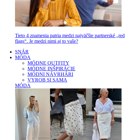
Tieto 4 znamenia patria medzi najväčšie partnerské „red
flags“. Je medzi nimi aj to vaše?
SNÁR
MÓDA
MÓDNE OUTFITY
MÓDNE INŠPIRÁCIE
MÓDNI NÁVRHÁRI
VYROB SI SAMA
MÓDA