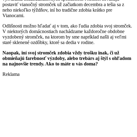
postaviť vianočný stromček už začiatkom decembra a tešia sa z
neho niekoľko týždňov, iní ho tradične zdobia krátko pre
Vianocami.
Odlišnosti možno hľadať aj v tom, ako ľudia zdobia svoj stromček.
V niektorých domácnostiach nachádzame každoročne obdobne
vyzdobený stromček, na ktorom by sme napríklad našli aj veľmi
staré sklenené ozdôbky, ktoré sa dedia v rodine.
Naopak, iní svoj stromček zdobia vždy trošku inak, či už
obmieňajú farebnosť výzdoby, alebo trebárs aj štýl s ohľadom
na najnovšie trendy. Ako to máte u vás doma?
Reklama