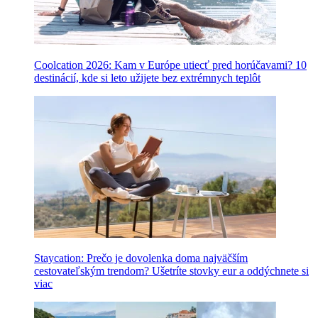
Coolcation 2026: Kam v Európe utiecť pred horúčavami? 10
destinácií, kde si leto užijete bez extrémnych teplôt
Staycation: Prečo je dovolenka doma najväčším
cestovateľským trendom? Ušetríte stovky eur a oddýchnete si
viac