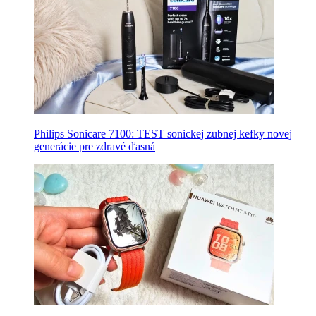
Philips Sonicare 7100: TEST sonickej zubnej kefky novej
generácie pre zdravé ďasná