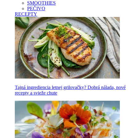
SMOOTHIES
PEČIVO
RECEPTY
Tajná ingrediencia letnej grilovačky? Dobrá nálada, nové
recepty a svieže chute