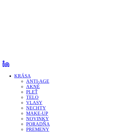
KRÁSA
ANTI-AGE
AKNÉ
PLEŤ
TELO
VLASY
NECHTY
MAKE-UP
NOVINKY
PORADŇA
PREMENY