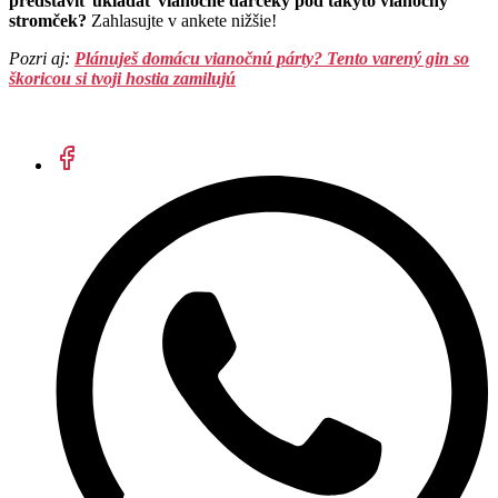
predstaviť ukladať vianočné darčeky pod takýto vianočný
stromček?
Zahlasujte v ankete nižšie!
Pozri aj: ​
Plánuješ domácu vianočnú párty? Tento varený gin so
škoricou si tvoji hostia zamilujú