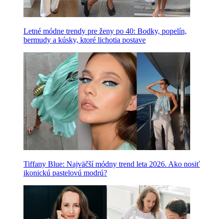
Letné módne trendy pre ženy po 40: Bodky, popelín,
bermudy a kúsky, ktoré lichotia postave
Tiffany Blue: Najväčší módny trend leta 2026. Ako nosiť
ikonickú pastelovú modrú?