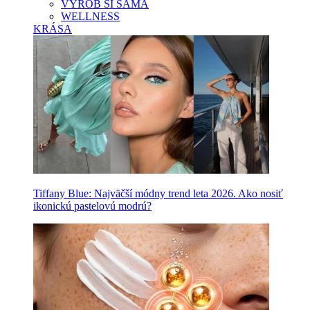
VYROB SI SAMA
WELLNESS
KRÁSA
Tiffany Blue: Najväčší módny trend leta 2026. Ako nosiť
ikonickú pastelovú modrú?