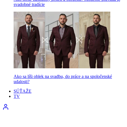
svadobné tradície
Ako sa líši oblek na svadbu, do práce a na spoločenské
udalosti?
SÚŤAŽE
TV