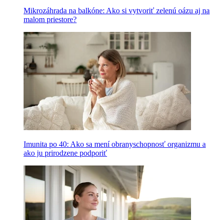
Mikrozáhrada na balkóne: Ako si vytvoriť zelenú oázu aj na
malom priestore?
Imunita po 40: Ako sa mení obranyschopnosť organizmu a
ako ju prirodzene podporiť