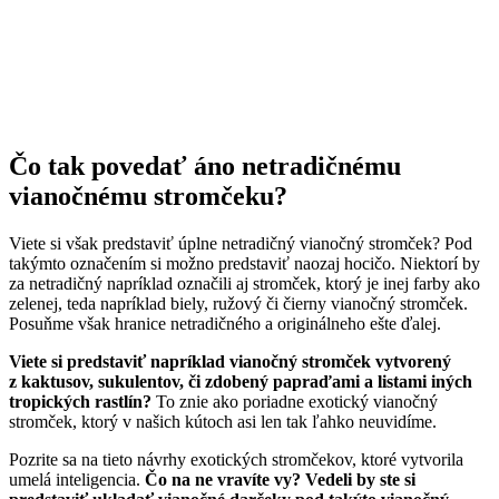
Čo tak povedať áno netradičnému
vianočnému stromčeku?
Viete si však predstaviť úplne netradičný vianočný stromček? Pod
takýmto označením si možno predstaviť naozaj hocičo. Niektorí by
za netradičný napríklad označili aj stromček, ktorý je inej farby ako
zelenej, teda napríklad biely, ružový či čierny vianočný stromček.
Posuňme však hranice netradičného a originálneho ešte ďalej.
Viete si predstaviť napríklad vianočný stromček vytvorený
z kaktusov, sukulentov, či zdobený papraďami a listami iných
tropických rastlín?
To znie ako poriadne exotický vianočný
stromček, ktorý v našich kútoch asi len tak ľahko neuvidíme.
Pozrite sa na tieto návrhy exotických stromčekov, ktoré vytvorila
umelá inteligencia.
Čo na ne vravíte vy? Vedeli by ste si