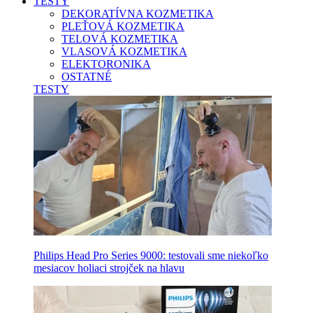
TESTY
DEKORATÍVNA KOZMETIKA
PLEŤOVÁ KOZMETIKA
TELOVÁ KOZMETIKA
VLASOVÁ KOZMETIKA
ELEKTORONIKA
OSTATNÉ
TESTY
Philips Head Pro Series 9000: testovali sme niekoľko
mesiacov holiaci strojček na hlavu