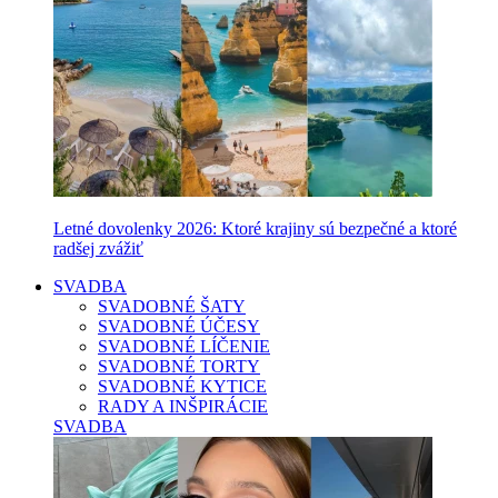
Letné dovolenky 2026: Ktoré krajiny sú bezpečné a ktoré
radšej zvážiť
SVADBA
SVADOBNÉ ŠATY
SVADOBNÉ ÚČESY
SVADOBNÉ LÍČENIE
SVADOBNÉ TORTY
SVADOBNÉ KYTICE
RADY A INŠPIRÁCIE
SVADBA