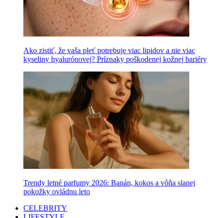
Ako zistiť, že vaša pleť potrebuje viac lipidov a nie viac
kyseliny hyalurónovej? Príznaky poškodenej kožnej bariéry
Trendy letné parfumy 2026: Banán, kokos a vôňa slanej
pokožky ovládnu leto
CELEBRITY
LIFESTYLE