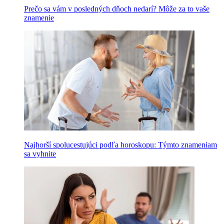
Prečo sa vám v posledných dňoch nedarí? Môže za to vaše
znamenie
Najhorší spolucestujúci podľa horoskopu: Týmto znameniam
sa vyhnite