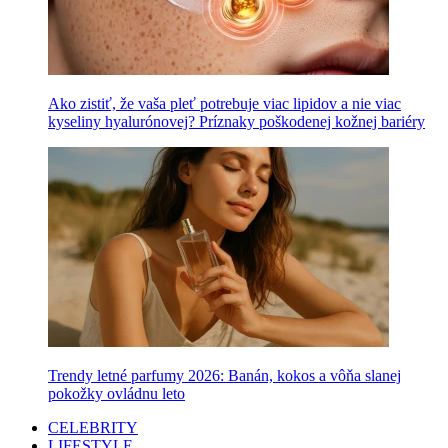
Ako zistiť, že vaša pleť potrebuje viac lipidov a nie viac
kyseliny hyalurónovej? Príznaky poškodenej kožnej bariéry
Trendy letné parfumy 2026: Banán, kokos a vôňa slanej
pokožky ovládnu leto
CELEBRITY
LIFESTYLE