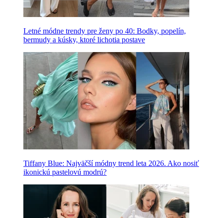
Letné módne trendy pre ženy po 40: Bodky, popelín,
bermudy a kúsky, ktoré lichotia postave
Tiffany Blue: Najväčší módny trend leta 2026. Ako nosiť
ikonickú pastelovú modrú?