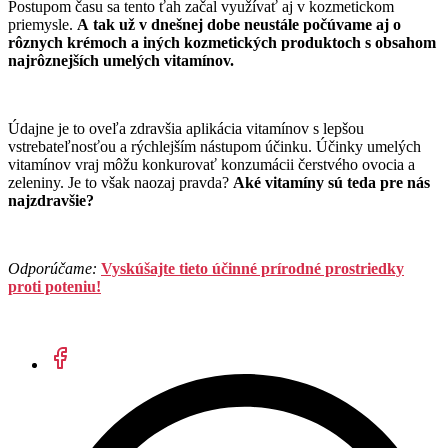
Postupom času sa tento ťah začal využívať aj v kozmetickom
priemysle.
A tak už v dnešnej dobe neustále počúvame aj o
rôznych krémoch a iných kozmetických produktoch s obsahom
najrôznejších umelých vitamínov.
Údajne je to oveľa zdravšia aplikácia vitamínov s lepšou
vstrebateľnosťou a rýchlejším nástupom účinku. Účinky umelých
vitamínov vraj môžu konkurovať konzumácii čerstvého ovocia a
zeleniny. Je to však naozaj pravda?
Aké vitamíny sú teda pre nás
najzdravšie?
Odporúčame:
Vyskúšajte tieto účinné prírodné prostriedky
proti poteniu!