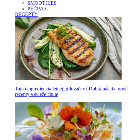
SMOOTHIES
PEČIVO
RECEPTY
Tajná ingrediencia letnej grilovačky? Dobrá nálada, nové
recepty a svieže chute