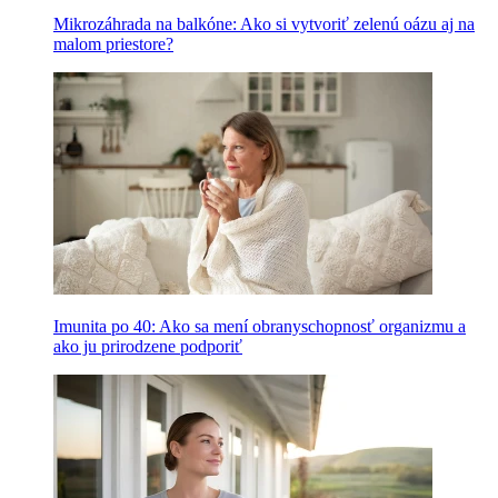
Mikrozáhrada na balkóne: Ako si vytvoriť zelenú oázu aj na
malom priestore?
Imunita po 40: Ako sa mení obranyschopnosť organizmu a
ako ju prirodzene podporiť