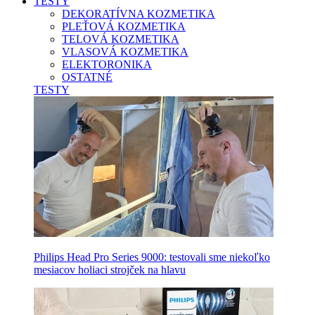
TESTY
DEKORATÍVNA KOZMETIKA
PLEŤOVÁ KOZMETIKA
TELOVÁ KOZMETIKA
VLASOVÁ KOZMETIKA
ELEKTORONIKA
OSTATNÉ
TESTY
Philips Head Pro Series 9000: testovali sme niekoľko
mesiacov holiaci strojček na hlavu