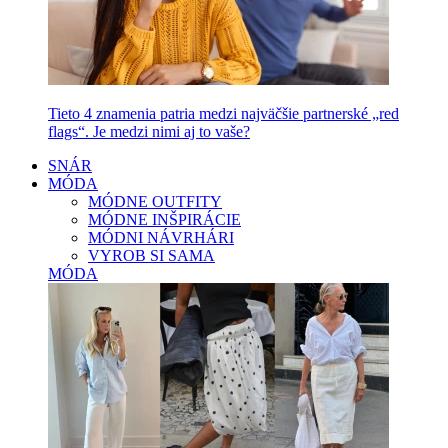
Tieto 4 znamenia patria medzi najväčšie partnerské „red
flags“. Je medzi nimi aj to vaše?
SNÁR
MÓDA
MÓDNE OUTFITY
MÓDNE INŠPIRÁCIE
MÓDNI NÁVRHÁRI
VYROB SI SAMA
MÓDA