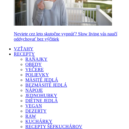
Neviete cez leto skutočne vypnúť? Slow living vás naučí
oddychovať bez výčitiek
VZŤAHY
RECEPTY
RAŇAJKY
OBEDY
VEČERE
POLIEVKY
MÄSITÉ JEDLÁ
BEZMÄSITÉ JEDLÁ
NÁPOJE
JEDNOHUBKY
DIÉTNE JEDLÁ
VEGAN
DEZERTY
RAW
KUCHÁRKY
RECEPTY ŠÉFKUCHÁROV