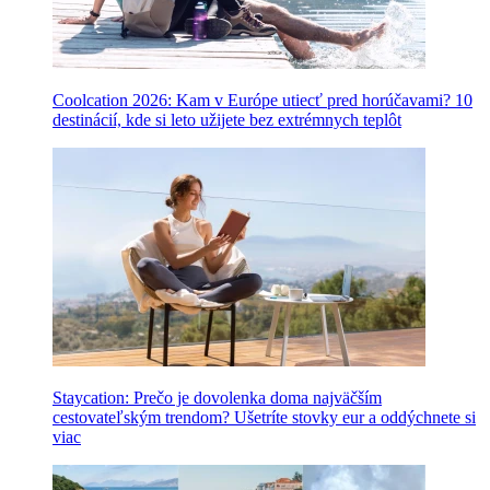
Coolcation 2026: Kam v Európe utiecť pred horúčavami? 10
destinácií, kde si leto užijete bez extrémnych teplôt
Staycation: Prečo je dovolenka doma najväčším
cestovateľským trendom? Ušetríte stovky eur a oddýchnete si
viac