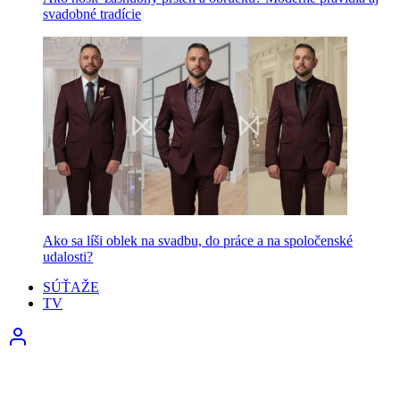
svadobné tradície
Ako sa líši oblek na svadbu, do práce a na spoločenské
udalosti?
SÚŤAŽE
TV