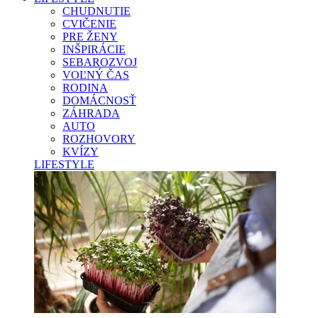
CHUDNUTIE
CVIČENIE
PRE ŽENY
INŠPIRÁCIE
SEBAROZVOJ
VOĽNÝ ČAS
RODINA
DOMÁCNOSŤ
ZÁHRADA
AUTO
ROZHOVORY
KVÍZY
LIFESTYLE