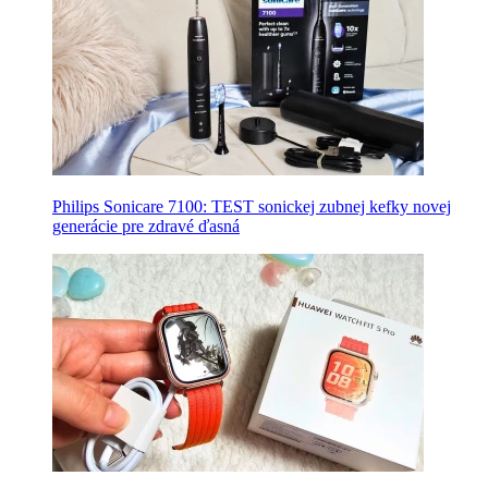
Philips Sonicare 7100: TEST sonickej zubnej kefky novej
generácie pre zdravé ďasná