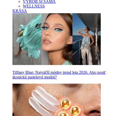
VYROB SI SAMA
WELLNESS
KRÁSA
Tiffany Blue: Najväčší módny trend leta 2026. Ako nosiť
ikonickú pastelovú modrú?