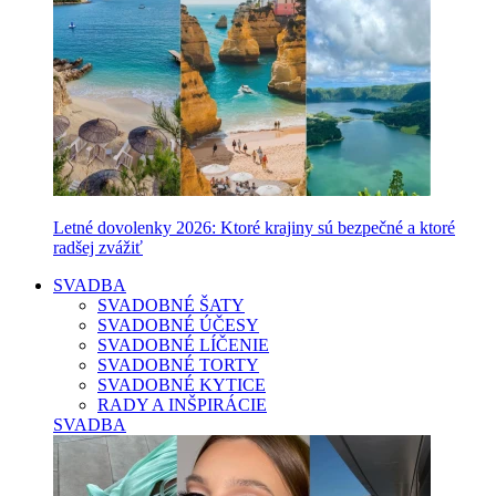
Letné dovolenky 2026: Ktoré krajiny sú bezpečné a ktoré
radšej zvážiť
SVADBA
SVADOBNÉ ŠATY
SVADOBNÉ ÚČESY
SVADOBNÉ LÍČENIE
SVADOBNÉ TORTY
SVADOBNÉ KYTICE
RADY A INŠPIRÁCIE
SVADBA