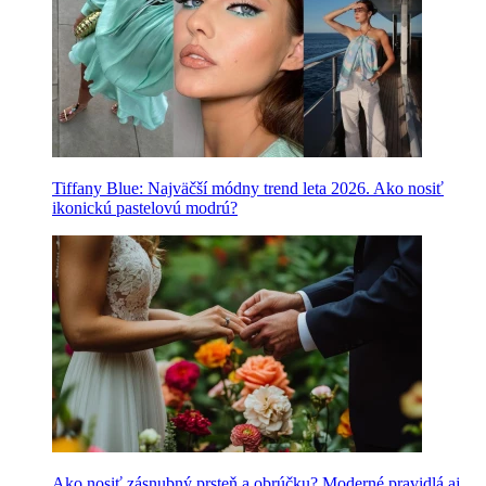
Tiffany Blue: Najväčší módny trend leta 2026. Ako nosiť
ikonickú pastelovú modrú?
Ako nosiť zásnubný prsteň a obrúčku? Moderné pravidlá aj