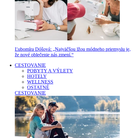
Ľubomíra Dóšová: „Najväčšou lžou módneho priemyslu je,
že nové oblečenie nás zmení.“
CESTOVANIE
POBYTY A VÝLETY
HOTELY
WELLNESS
OSTATNÉ
CESTOVANIE