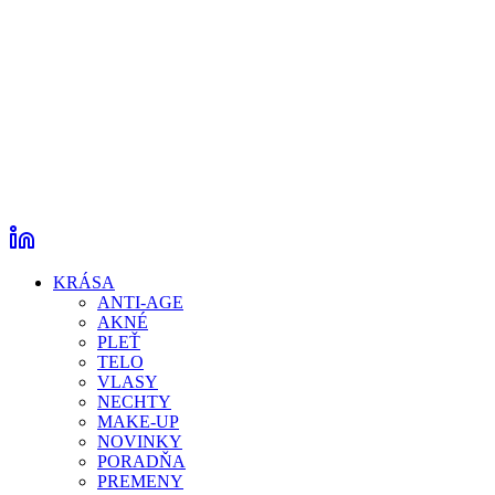
KRÁSA
ANTI-AGE
AKNÉ
PLEŤ
TELO
VLASY
NECHTY
MAKE-UP
NOVINKY
PORADŇA
PREMENY