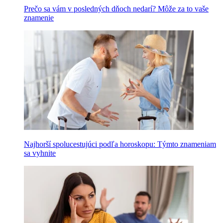
Prečo sa vám v posledných dňoch nedarí? Môže za to vaše
znamenie
Najhorší spolucestujúci podľa horoskopu: Týmto znameniam
sa vyhnite