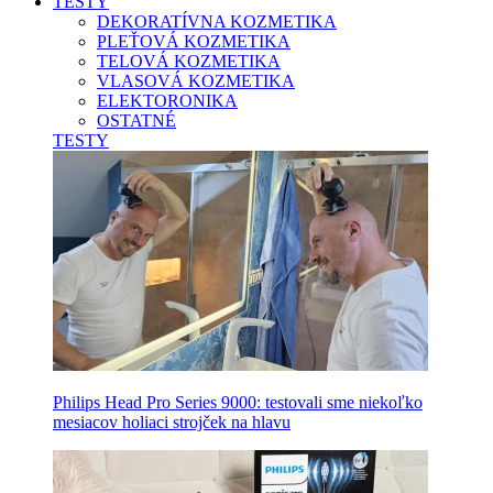
TESTY
DEKORATÍVNA KOZMETIKA
PLEŤOVÁ KOZMETIKA
TELOVÁ KOZMETIKA
VLASOVÁ KOZMETIKA
ELEKTORONIKA
OSTATNÉ
TESTY
Philips Head Pro Series 9000: testovali sme niekoľko
mesiacov holiaci strojček na hlavu