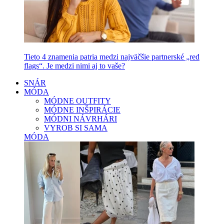
Tieto 4 znamenia patria medzi najväčšie partnerské „red
flags“. Je medzi nimi aj to vaše?
SNÁR
MÓDA
MÓDNE OUTFITY
MÓDNE INŠPIRÁCIE
MÓDNI NÁVRHÁRI
VYROB SI SAMA
MÓDA