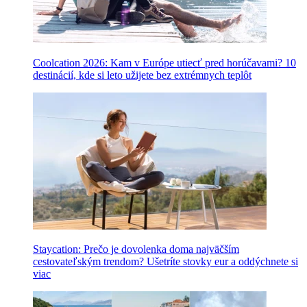
Coolcation 2026: Kam v Európe utiecť pred horúčavami? 10
destinácií, kde si leto užijete bez extrémnych teplôt
Staycation: Prečo je dovolenka doma najväčším
cestovateľským trendom? Ušetríte stovky eur a oddýchnete si
viac