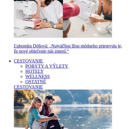
Ľubomíra Dóšová: „Najväčšou lžou módneho priemyslu je,
že nové oblečenie nás zmení.“
CESTOVANIE
POBYTY A VÝLETY
HOTELY
WELLNESS
OSTATNÉ
CESTOVANIE