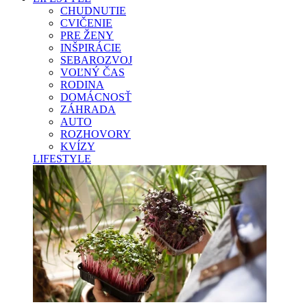
CHUDNUTIE
CVIČENIE
PRE ŽENY
INŠPIRÁCIE
SEBAROZVOJ
VOĽNÝ ČAS
RODINA
DOMÁCNOSŤ
ZÁHRADA
AUTO
ROZHOVORY
KVÍZY
LIFESTYLE