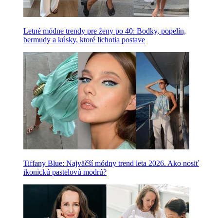
Letné módne trendy pre ženy po 40: Bodky, popelín,
bermudy a kúsky, ktoré lichotia postave
Tiffany Blue: Najväčší módny trend leta 2026. Ako nosiť
ikonickú pastelovú modrú?