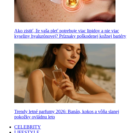
Ako zistiť, že vaša pleť potrebuje viac lipidov a nie viac
kyseliny hyalurónovej? Príznaky poškodenej kožnej bariéry
Trendy letné parfumy 2026: Banán, kokos a vôňa slanej
pokožky ovládnu leto
CELEBRITY
LIFESTYLE