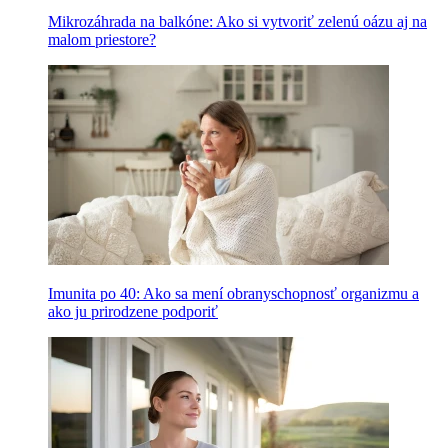
Mikrozáhrada na balkóne: Ako si vytvoriť zelenú oázu aj na
malom priestore?
Imunita po 40: Ako sa mení obranyschopnosť organizmu a
ako ju prirodzene podporiť