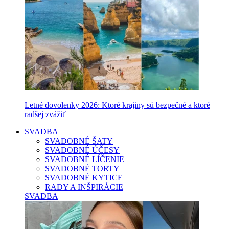
Letné dovolenky 2026: Ktoré krajiny sú bezpečné a ktoré
radšej zvážiť
SVADBA
SVADOBNÉ ŠATY
SVADOBNÉ ÚČESY
SVADOBNÉ LÍČENIE
SVADOBNÉ TORTY
SVADOBNÉ KYTICE
RADY A INŠPIRÁCIE
SVADBA