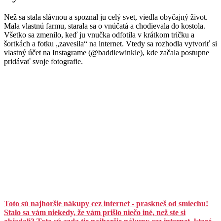
Než sa stala slávnou a spoznal ju celý svet, viedla obyčajný život.
Mala vlastnú farmu, starala sa o vnúčatá a chodievala do kostola.
Všetko sa zmenilo, keď ju vnučka odfotila v krátkom tričku a
šortkách a fotku „zavesila“ na internet. Vtedy sa rozhodla vytvoriť si
vlastný účet na Instagrame (@baddiewinkle), kde začala postupne
pridávať svoje fotografie.
Toto sú najhoršie nákupy cez internet - praskneš od smiechu!
Stalo sa vám niekedy, že vám prišlo niečo iné, než ste si