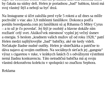
by čakala na súdny deň. Helen je poriadnou „bad“ babkou, ktorá má
svoj vlastný štýl a nebojí sa byť drzá.
Na Instagrame si účet založila pred vyše 5 rokmi a už dnes sa môže
pochváliť s viac ako 3,9 miliónmi fanúšikov. Dokonca podľa
portálu boredpanda.com jej fanúšikmi sú aj Rihanna či Miley Cyrus
– a to už je čo povedať. Jej štýl je osobitý a hlavne dokáže ním
rozžiariť celý svet. Akúkoľvek miestnosť vyplní jej večný úsmev
a energia. S heslom „kradnem vašich mužov už od roku 1928,“ patrí
Helen medzi najštýlovejšie „bad“ babičky, aké ste kedy videli.
Nečakajte žiadne nudné outfity. Helen je slniečkárka a patrične to
dáva najavo aj svojim outfitom. Na sociálnych sieťach jej „gangsta“
výraz s cigaretou v ruke, v krátkych šatách či s odvážnymi výstrihmi
nemá žiadnu konkurenciu. Táto netradičná babička má aj svoju
vlastnú dekoratívnu kolekciu v spolupráci so značkou Sephora.
Reklama