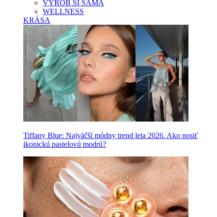
VYROB SI SAMA
WELLNESS
KRÁSA
Tiffany Blue: Najväčší módny trend leta 2026. Ako nosiť
ikonickú pastelovú modrú?