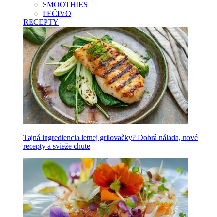
SMOOTHIES
PEČIVO
RECEPTY
Tajná ingrediencia letnej grilovačky? Dobrá nálada, nové
recepty a svieže chute