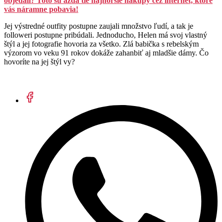
objedali? Toto sú azda tie najhoršie nákupy cez internet, ktoré
vás náramne pobavia!
Jej výstredné outfity postupne zaujali množstvo ľudí, a tak je
followeri postupne pribúdali. Jednoducho, Helen má svoj vlastný
štýl a jej fotografie hovoria za všetko. Zlá babička s rebelským
výzorom vo veku 91 rokov dokáže zahanbiť aj mladšie dámy. Čo
hovoríte na jej štýl vy?