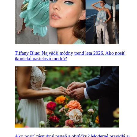
Tiffany Blue: Najväčší módny trend leta 2026. Ako nosiť
ikonickú pastelovú modrú?
Ako nosiť zásnubný prsteň a obrúčku? Moderné pravidlá aj