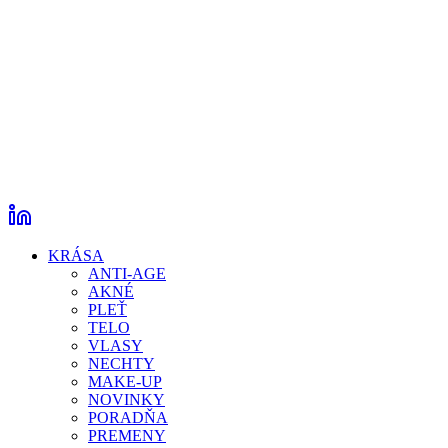
KRÁSA
ANTI-AGE
AKNÉ
PLEŤ
TELO
VLASY
NECHTY
MAKE-UP
NOVINKY
PORADŇA
PREMENY