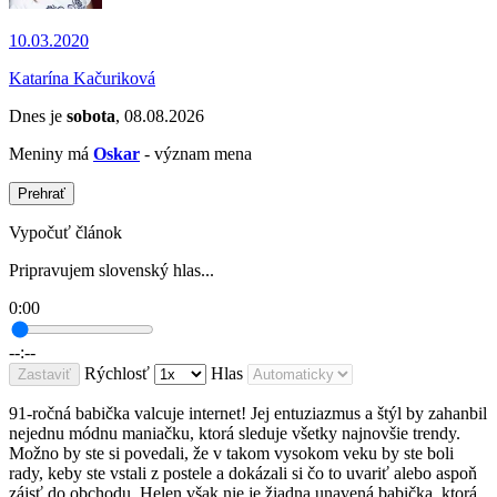
10.03.2020
Katarína Kačuriková
Dnes je
sobota
, 08.08.2026
Meniny má
Oskar
- význam mena
Prehrať
Vypočuť článok
Pripravujem slovenský hlas...
0:00
--:--
Rýchlosť
Hlas
Zastaviť
91-ročná babička valcuje internet! Jej entuziazmus a štýl by zahanbil
nejednu módnu maniačku, ktorá sleduje všetky najnovšie trendy.
Možno by ste si povedali, že v takom vysokom veku by ste boli
rady, keby ste vstali z postele a dokázali si čo to uvariť alebo aspoň
zájsť do obchodu. Helen však nie je žiadna unavená babička, ktorá