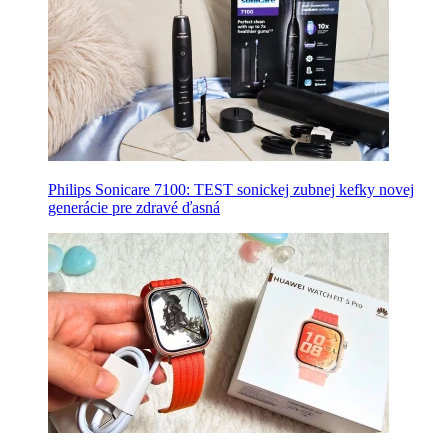
Philips Sonicare 7100: TEST sonickej zubnej kefky novej
generácie pre zdravé ďasná