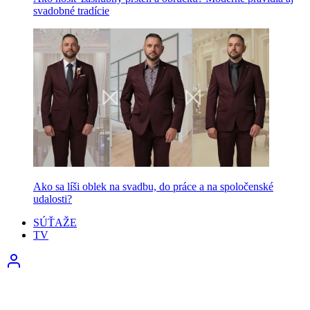
svadobné tradície
Ako sa líši oblek na svadbu, do práce a na spoločenské
udalosti?
SÚŤAŽE
TV