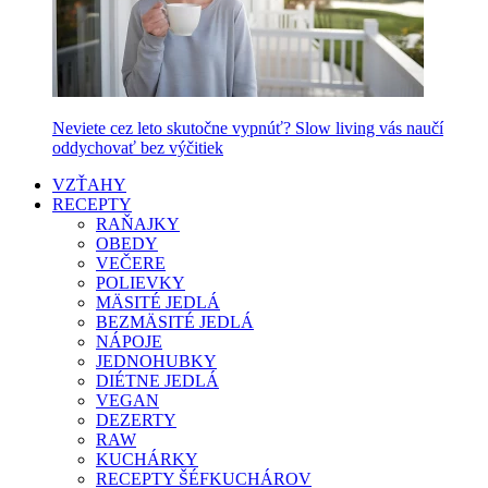
Neviete cez leto skutočne vypnúť? Slow living vás naučí
oddychovať bez výčitiek
VZŤAHY
RECEPTY
RAŇAJKY
OBEDY
VEČERE
POLIEVKY
MÄSITÉ JEDLÁ
BEZMÄSITÉ JEDLÁ
NÁPOJE
JEDNOHUBKY
DIÉTNE JEDLÁ
VEGAN
DEZERTY
RAW
KUCHÁRKY
RECEPTY ŠÉFKUCHÁROV