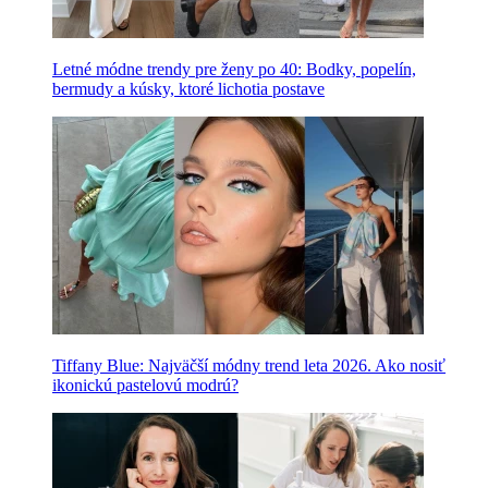
Letné módne trendy pre ženy po 40: Bodky, popelín,
bermudy a kúsky, ktoré lichotia postave
Tiffany Blue: Najväčší módny trend leta 2026. Ako nosiť
ikonickú pastelovú modrú?