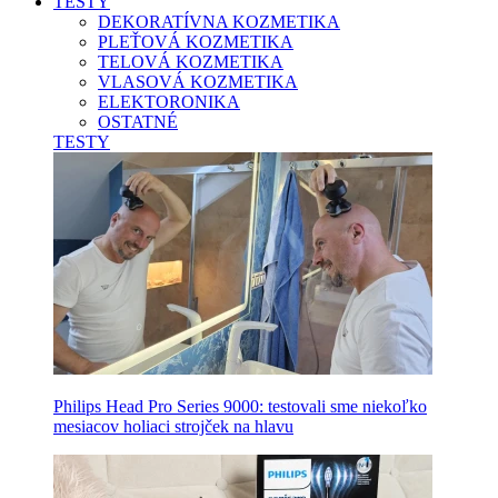
TESTY
DEKORATÍVNA KOZMETIKA
PLEŤOVÁ KOZMETIKA
TELOVÁ KOZMETIKA
VLASOVÁ KOZMETIKA
ELEKTORONIKA
OSTATNÉ
TESTY
Philips Head Pro Series 9000: testovali sme niekoľko
mesiacov holiaci strojček na hlavu