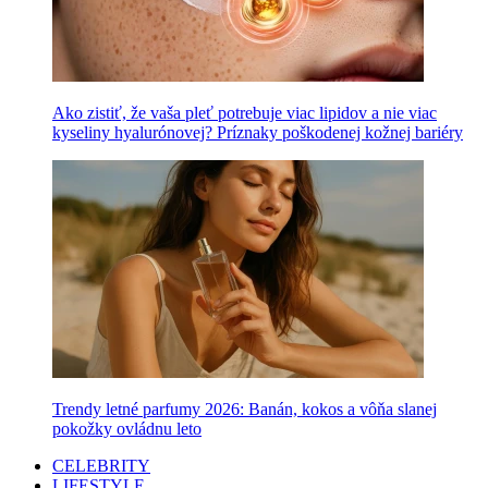
Ako zistiť, že vaša pleť potrebuje viac lipidov a nie viac
kyseliny hyalurónovej? Príznaky poškodenej kožnej bariéry
Trendy letné parfumy 2026: Banán, kokos a vôňa slanej
pokožky ovládnu leto
CELEBRITY
LIFESTYLE