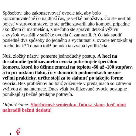
Spôsobov, ako zakonzervovať ovocie tak, aby bolo
konzumovateľné čo najdlhší čas, je veľké množstvo. Čo ste nestihli
pojesť v surovom stave, to ste určite zavarili ako kompót, prípadne
ako džem či marmeládu, z niečoho ste spravili detskú výživu
a zvyšok vysušili v sušičke ovocia či zamrazili. A čo tak spojiť
posledné dva spôsoby do jedného a vychutnať si ovocie tentokrát aj
trochu inak? To nám totiž ponúka takzvaná lyofilizácia.
Nuž, zložitý názov, pomerne jednoduchý postup.
A hoci na
dosiahnutie lyofilizovaného ovocia potrebujete špeciálnu
komoru, ktorá ho účinne zmrazí na teplotu -60 až -100 stupňov,
a to pri nízkom tlaku, čo v domácich podmienkach neznie
veľmi prakticky, určite stojí za to siahnuť po takejto forme
ovocia.
Bez problémov ho totiž zoženiete v predajniach so zdravou
výživou aj na internete. Dnes však lyofilizované ovocie postupne
ponúkajú aj bežné predajne potravín.
Odporúčame:
Slnečnicové semienka: Toto sa stane, keď nimi
nahradíš bežnú desiatu!