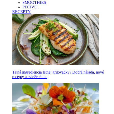
SMOOTHIES
PEČIVO
RECEPTY
Tajná ingrediencia letnej grilovačky? Dobrá nálada, nové
recepty a svieže chute