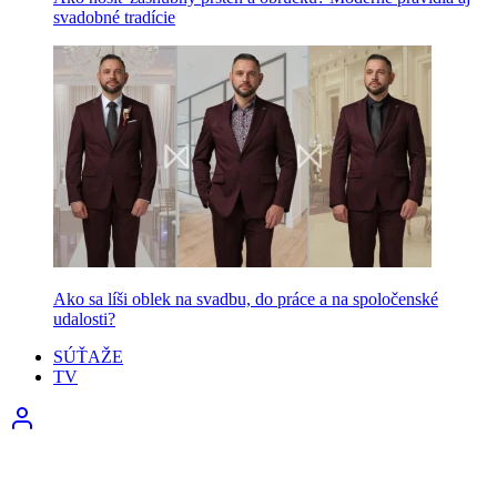
svadobné tradície
Ako sa líši oblek na svadbu, do práce a na spoločenské
udalosti?
SÚŤAŽE
TV