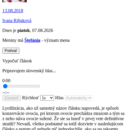
13.08.2018
Ivana Riljaková
Dnes je
piatok
, 07.08.2026
Meniny má
Štefánia
- význam mena
Prehrať
Vypočuť článok
Pripravujem slovenský hlas...
0:00
--:--
Rýchlosť
Hlas
Zastaviť
Lyofilizácia, ako už samotný názov článku napovedá, je spôsob
konzervácie ovocia, pri ktorom ovocie prechádza mrazom a tým sa
z neho stáva ovocie sušené. Že ste sa hneď v prvej vete definitívne
stratili? Nevadí, všetko podstatné sa totiž dozviete v nasledujúcom
článku a potom už nebude nič jednoduchšie, ako sa po takomto