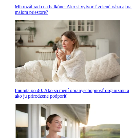
Mikrozáhrada na balkóne: Ako si vytvoriť zelenú oázu aj na
malom priestore?
Imunita po 40: Ako sa mení obranyschopnosť organizmu a
ako ju prirodzene podporiť