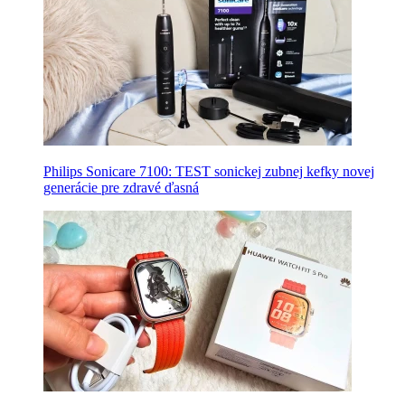
Philips Sonicare 7100: TEST sonickej zubnej kefky novej
generácie pre zdravé ďasná