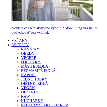
Neviete cez leto skutočne vypnúť? Slow living vás naučí
oddychovať bez výčitiek
VZŤAHY
RECEPTY
RAŇAJKY
OBEDY
VEČERE
POLIEVKY
MÄSITÉ JEDLÁ
BEZMÄSITÉ JEDLÁ
NÁPOJE
JEDNOHUBKY
DIÉTNE JEDLÁ
VEGAN
DEZERTY
RAW
KUCHÁRKY
RECEPTY ŠÉFKUCHÁROV