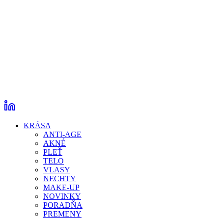
KRÁSA
ANTI-AGE
AKNÉ
PLEŤ
TELO
VLASY
NECHTY
MAKE-UP
NOVINKY
PORADŇA
PREMENY