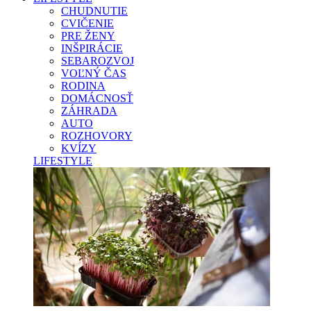
CHUDNUTIE
CVIČENIE
PRE ŽENY
INŠPIRÁCIE
SEBAROZVOJ
VOĽNÝ ČAS
RODINA
DOMÁCNOSŤ
ZÁHRADA
AUTO
ROZHOVORY
KVÍZY
LIFESTYLE