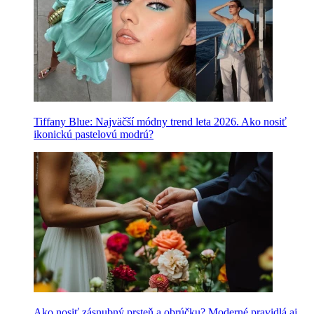
Tiffany Blue: Najväčší módny trend leta 2026. Ako nosiť
ikonickú pastelovú modrú?
Ako nosiť zásnubný prsteň a obrúčku? Moderné pravidlá aj