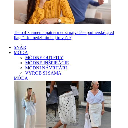
Tieto 4 znamenia patria medzi najväčšie partnerské „red
flags“. Je medzi nimi aj to vaše?
SNÁR
MÓDA
MÓDNE OUTFITY
MÓDNE INŠPIRÁCIE
MÓDNI NÁVRHÁRI
VYROB SI SAMA
MÓDA