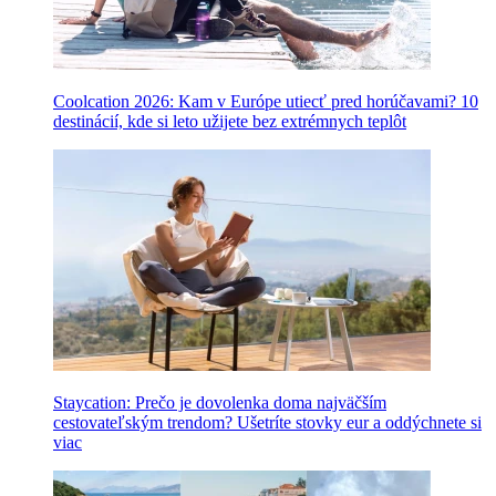
Coolcation 2026: Kam v Európe utiecť pred horúčavami? 10
destinácií, kde si leto užijete bez extrémnych teplôt
Staycation: Prečo je dovolenka doma najväčším
cestovateľským trendom? Ušetríte stovky eur a oddýchnete si
viac