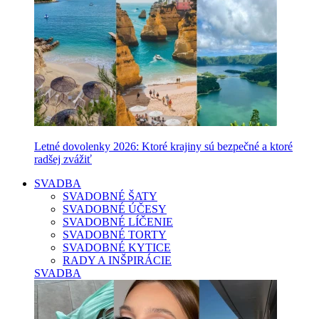
Letné dovolenky 2026: Ktoré krajiny sú bezpečné a ktoré
radšej zvážiť
SVADBA
SVADOBNÉ ŠATY
SVADOBNÉ ÚČESY
SVADOBNÉ LÍČENIE
SVADOBNÉ TORTY
SVADOBNÉ KYTICE
RADY A INŠPIRÁCIE
SVADBA