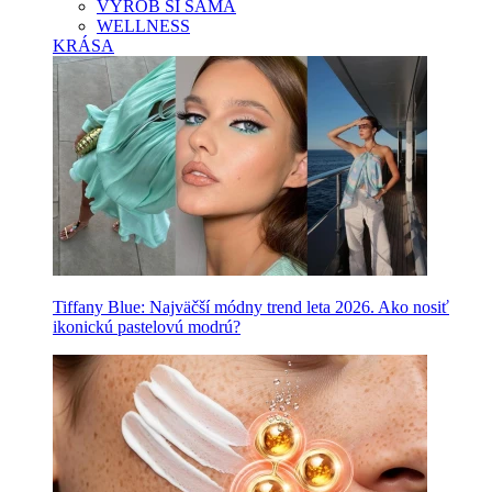
VYROB SI SAMA
WELLNESS
KRÁSA
Tiffany Blue: Najväčší módny trend leta 2026. Ako nosiť
ikonickú pastelovú modrú?