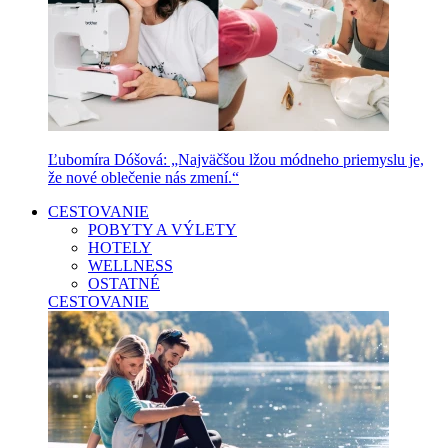
Ľubomíra Dóšová: „Najväčšou lžou módneho priemyslu je,
že nové oblečenie nás zmení.“
CESTOVANIE
POBYTY A VÝLETY
HOTELY
WELLNESS
OSTATNÉ
CESTOVANIE