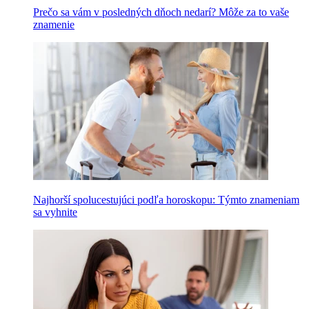
Prečo sa vám v posledných dňoch nedarí? Môže za to vaše
znamenie
Najhorší spolucestujúci podľa horoskopu: Týmto znameniam
sa vyhnite