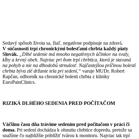
Sedavý spôsob života sa, žiaľ, negatívne podpisuje na zdraví
.
V súčasnosti trpí chronickými bolesťami chrbta každý piaty
Slovák.
„Dlhé sedenie má mnoho negatívnych účinkov na svaly,
kĺby a krvný obeh. Najviac pri ňom trpí chrbtica, ktorá je stavaná
na pohyb a nie na dlhodobú strnulosť. Najčastejšou príčinou bolestí
chrbta býva zlé držanie tela pri sedení,“
varuje MUDr. Robert
Rapčan, odborník na chronické bolesti chrbta z kliniky
EuroPainClinics.
RIZIKÁ DLHÉHO SEDENIA PRED POČÍTAČOM
Väčšinu času dňa trávime sedením pred počítačom v práci či
doma.
Pri sedení dochádza k ohnutiu chrbtice dopredu, pretože sa
snažíme čo najbližšie priblížiť tvárou k monitoru. Najviac tak trpí