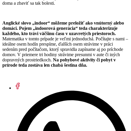
doma a zbaviť sa tak bolesti.
Anglické slovo „indoor“ môžeme preložiť ako vnútorný alebo
domáci. Pojem „indoorová generácia“ teda charakterizuje
každého, kto trávi väčšinu času v uzavretých priestoroch.
Matematika v tomto prípade je veľmi jednoduchá. Počítajte s nami –
ideálne osem hodín prespíme, ďalších osem strávime v práci
sedením pred počítačom, ktorý spravidla zapíname aj po príchode
domov. V priemere tri hodiny strávime presunmi v aute či iných
dopravných prostriedkoch.
Na pohybové aktivity či pobyt v
prírode teda zostáva len chabá šestina dňa.