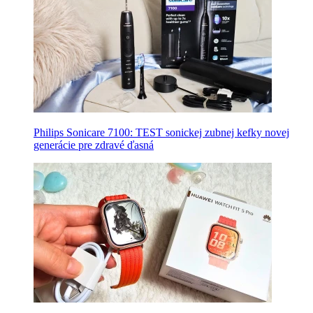
Philips Sonicare 7100: TEST sonickej zubnej kefky novej
generácie pre zdravé ďasná