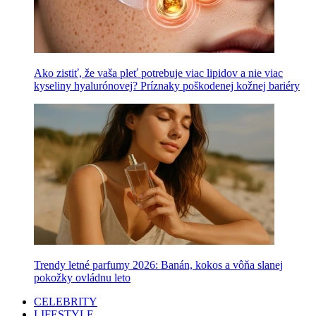
Ako zistiť, že vaša pleť potrebuje viac lipidov a nie viac
kyseliny hyalurónovej? Príznaky poškodenej kožnej bariéry
Trendy letné parfumy 2026: Banán, kokos a vôňa slanej
pokožky ovládnu leto
CELEBRITY
LIFESTYLE