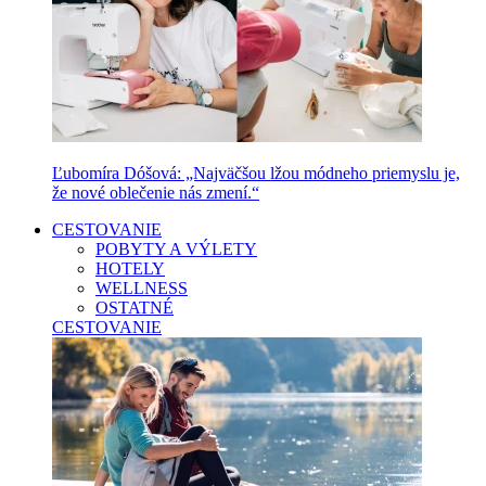
Ľubomíra Dóšová: „Najväčšou lžou módneho priemyslu je,
že nové oblečenie nás zmení.“
CESTOVANIE
POBYTY A VÝLETY
HOTELY
WELLNESS
OSTATNÉ
CESTOVANIE