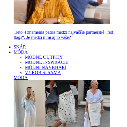
Tieto 4 znamenia patria medzi najväčšie partnerské „red
flags“. Je medzi nimi aj to vaše?
SNÁR
MÓDA
MÓDNE OUTFITY
MÓDNE INŠPIRÁCIE
MÓDNI NÁVRHÁRI
VYROB SI SAMA
MÓDA