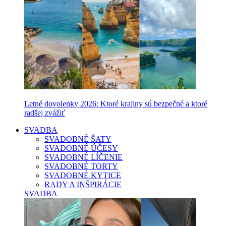
Letné dovolenky 2026: Ktoré krajiny sú bezpečné a ktoré
radšej zvážiť
SVADBA
SVADOBNÉ ŠATY
SVADOBNÉ ÚČESY
SVADOBNÉ LÍČENIE
SVADOBNÉ TORTY
SVADOBNÉ KYTICE
RADY A INŠPIRÁCIE
SVADBA