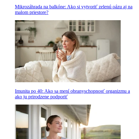
Mikrozáhrada na balkóne: Ako si vytvoriť zelenú oázu aj na
malom priestore?
Imunita po 40: Ako sa mení obranyschopnosť organizmu a
ako ju prirodzene podporiť