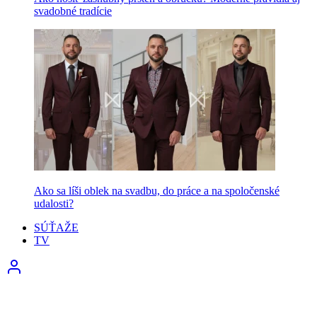
svadobné tradície
Ako sa líši oblek na svadbu, do práce a na spoločenské
udalosti?
SÚŤAŽE
TV