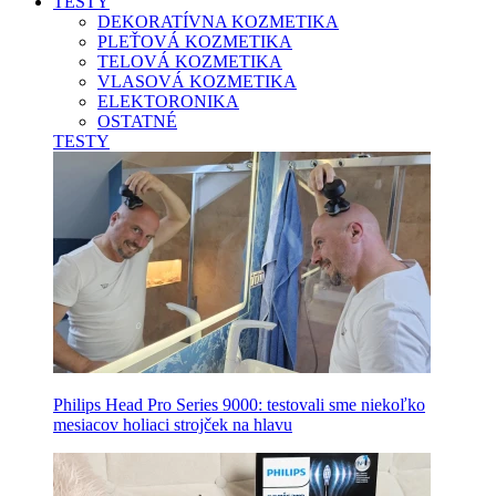
TESTY
DEKORATÍVNA KOZMETIKA
PLEŤOVÁ KOZMETIKA
TELOVÁ KOZMETIKA
VLASOVÁ KOZMETIKA
ELEKTORONIKA
OSTATNÉ
TESTY
Philips Head Pro Series 9000: testovali sme niekoľko
mesiacov holiaci strojček na hlavu