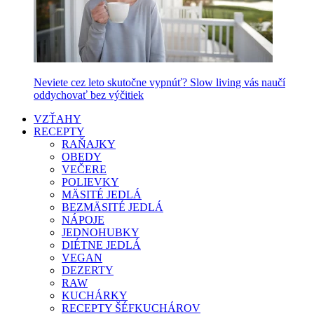
Neviete cez leto skutočne vypnúť? Slow living vás naučí
oddychovať bez výčitiek
VZŤAHY
RECEPTY
RAŇAJKY
OBEDY
VEČERE
POLIEVKY
MÄSITÉ JEDLÁ
BEZMÄSITÉ JEDLÁ
NÁPOJE
JEDNOHUBKY
DIÉTNE JEDLÁ
VEGAN
DEZERTY
RAW
KUCHÁRKY
RECEPTY ŠÉFKUCHÁROV