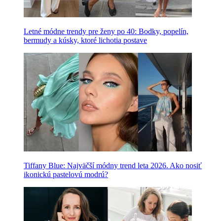
Letné módne trendy pre ženy po 40: Bodky, popelín,
bermudy a kúsky, ktoré lichotia postave
Tiffany Blue: Najväčší módny trend leta 2026. Ako nosiť
ikonickú pastelovú modrú?