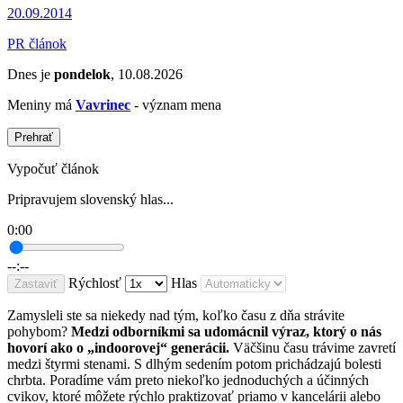
20.09.2014
PR článok
Dnes je
pondelok
, 10.08.2026
Meniny má
Vavrinec
- význam mena
Prehrať
Vypočuť článok
Pripravujem slovenský hlas...
0:00
--:--
Rýchlosť
Hlas
Zastaviť
Zamysleli ste sa niekedy nad tým, koľko času z dňa strávite
pohybom?
Medzi odborníkmi sa udomácnil výraz, ktorý o nás
hovorí ako o „indoorovej“ generácii.
Väčšinu času trávime zavretí
medzi štyrmi stenami. S dlhým sedením potom prichádzajú bolesti
chrbta. Poradíme vám preto niekoľko jednoduchých a účinných
cvikov, ktoré môžete rýchlo praktizovať priamo v kancelárii alebo