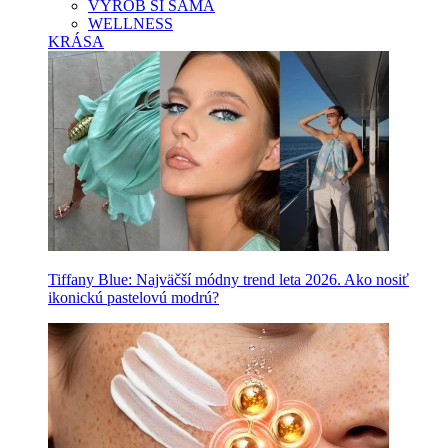
VYROB SI SAMA
WELLNESS
KRÁSA
Tiffany Blue: Najväčší módny trend leta 2026. Ako nosiť
ikonickú pastelovú modrú?