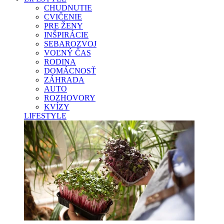
CHUDNUTIE
CVIČENIE
PRE ŽENY
INŠPIRÁCIE
SEBAROZVOJ
VOĽNÝ ČAS
RODINA
DOMÁCNOSŤ
ZÁHRADA
AUTO
ROZHOVORY
KVÍZY
LIFESTYLE