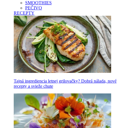
SMOOTHIES
PEČIVO
RECEPTY
Tajná ingrediencia letnej grilovačky? Dobrá nálada, nové
recepty a svieže chute