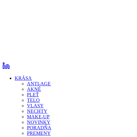
KRÁSA
ANTI-AGE
AKNÉ
PLEŤ
TELO
VLASY
NECHTY
MAKE-UP
NOVINKY
PORADŇA
PREMENY