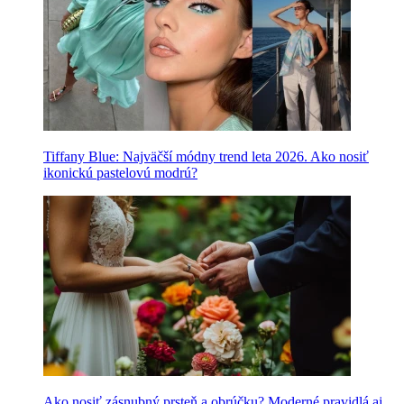
Tiffany Blue: Najväčší módny trend leta 2026. Ako nosiť
ikonickú pastelovú modrú?
Ako nosiť zásnubný prsteň a obrúčku? Moderné pravidlá aj