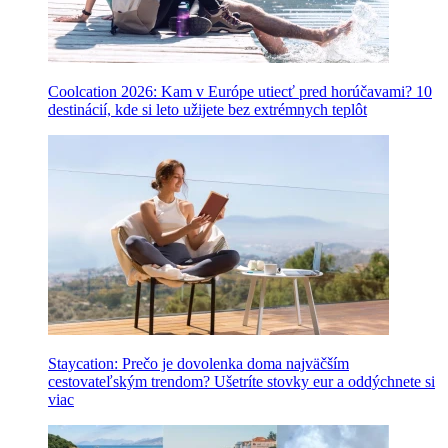
Coolcation 2026: Kam v Európe utiecť pred horúčavami? 10
destinácií, kde si leto užijete bez extrémnych teplôt
Staycation: Prečo je dovolenka doma najväčším
cestovateľským trendom? Ušetríte stovky eur a oddýchnete si
viac