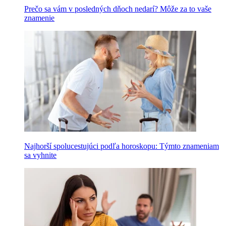
Prečo sa vám v posledných dňoch nedarí? Môže za to vaše
znamenie
Najhorší spolucestujúci podľa horoskopu: Týmto znameniam
sa vyhnite