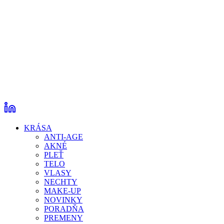
KRÁSA
ANTI-AGE
AKNÉ
PLEŤ
TELO
VLASY
NECHTY
MAKE-UP
NOVINKY
PORADŇA
PREMENY