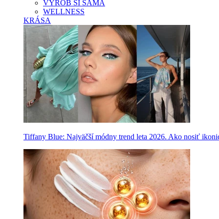
VYROB SI SAMA
WELLNESS
KRÁSA
Tiffany Blue: Najväčší módny trend leta 2026. Ako nosiť ikon