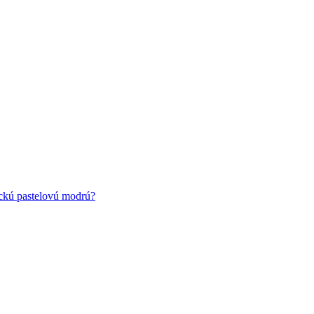
ickú pastelovú modrú?