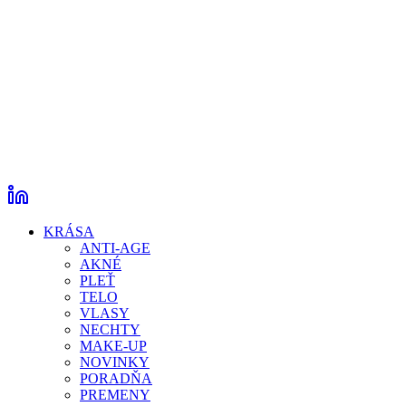
KRÁSA
ANTI-AGE
AKNÉ
PLEŤ
TELO
VLASY
NECHTY
MAKE-UP
NOVINKY
PORADŇA
PREMENY