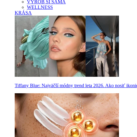
VYROB SI SAMA
WELLNESS
KRÁSA
Tiffany Blue: Najväčší módny trend leta 2026. Ako nosiť ikon