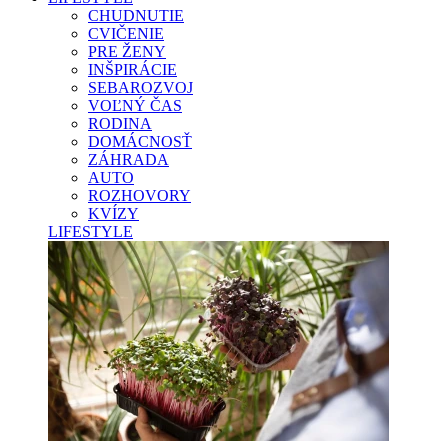
CHUDNUTIE
CVIČENIE
PRE ŽENY
INŠPIRÁCIE
SEBAROZVOJ
VOĽNÝ ČAS
RODINA
DOMÁCNOSŤ
ZÁHRADA
AUTO
ROZHOVORY
KVÍZY
LIFESTYLE