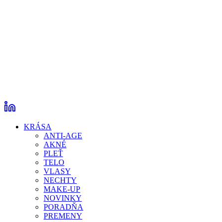
KRÁSA
ANTI-AGE
AKNÉ
PLEŤ
TELO
VLASY
NECHTY
MAKE-UP
NOVINKY
PORADŇA
PREMENY