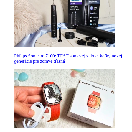
Philips Sonicare 7100: TEST sonickej zubnej kefky novej
generácie pre zdravé ďasná