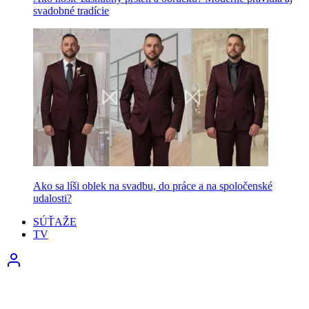
svadobné tradície
Ako sa líši oblek na svadbu, do práce a na spoločenské
udalosti?
SÚŤAŽE
TV