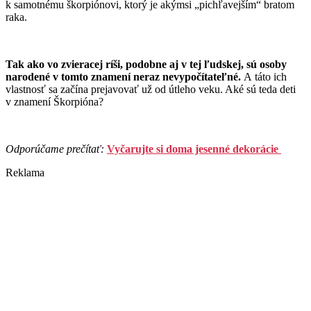
k samotnému škorpiónovi, ktorý je akýmsi „pichľavejším“ bratom
raka.
Tak ako vo zvieracej ríši, podobne aj v tej ľudskej, sú osoby
narodené v tomto znamení neraz nevypočítateľné.
A táto ich
vlastnosť sa začína prejavovať už od útleho veku. Aké sú teda deti
v znamení Škorpióna?
Odporúčame prečítať:
Vyčarujte si doma jesenné dekorácie
Reklama