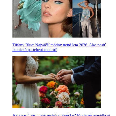
Tiffany Blue: Najväčší módny trend leta 2026. Ako nosiť
ikonickú pastelovú modrú?
Ako nosiť zásnubný prsteň a obrúčku? Moderné pravidlá aj