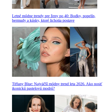
Letné módne trendy pre ženy po 40: Bodky, popelín,
bermudy a kúsky, ktoré lichotia postave
Tiffany Blue: Najväčší módny trend leta 2026. Ako nosiť
ikonickú pastelovú modrú?