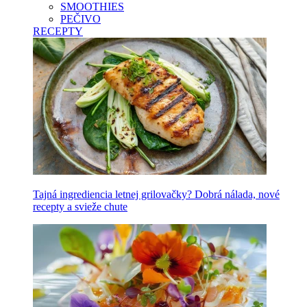
SMOOTHIES
PEČIVO
RECEPTY
Tajná ingrediencia letnej grilovačky? Dobrá nálada, nové
recepty a svieže chute