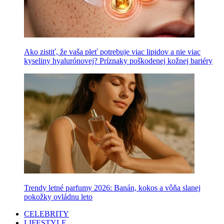
Ako zistiť, že vaša pleť potrebuje viac lipidov a nie viac
kyseliny hyalurónovej? Príznaky poškodenej kožnej bariéry
Trendy letné parfumy 2026: Banán, kokos a vôňa slanej
pokožky ovládnu leto
CELEBRITY
LIFESTYLE