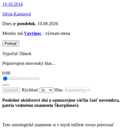
19.10.2016
Silvia Karasová
Dnes je
pondelok
, 10.08.2026
Meniny má
Vavrinec
- význam mena
Prehrať
Vypočuť článok
Pripravujem slovenský hlas...
0:00
--:--
Rýchlosť
Hlas
Zastaviť
Posledné októbrové dni a samozrejme väčšia časť novembra,
patria vodnému znameniu Škorpiónovi.
Toto astrologické znamenie si v mysli môžete rovno prirovnať