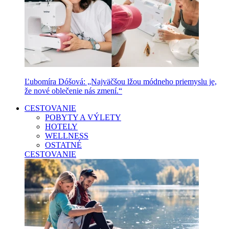
Ľubomíra Dóšová: „Najväčšou lžou módneho priemyslu je,
že nové oblečenie nás zmení.“
CESTOVANIE
POBYTY A VÝLETY
HOTELY
WELLNESS
OSTATNÉ
CESTOVANIE