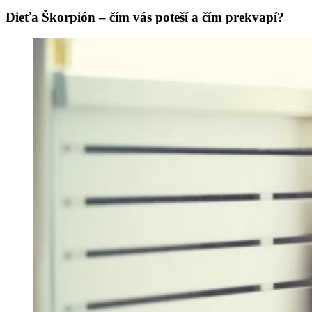
Dieťa Škorpión – čím vás poteší a čím prekvapí?