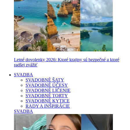
Letné dovolenky 2026: Ktoré krajiny sú bezpečné a ktoré
radšej zvážiť
SVADBA
SVADOBNÉ ŠATY
SVADOBNÉ ÚČESY
SVADOBNÉ LÍČENIE
SVADOBNÉ TORTY
SVADOBNÉ KYTICE
RADY A INŠPIRÁCIE
SVADBA