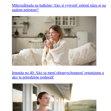
Mikrozáhrada na balkóne: Ako si vytvoriť zelenú oázu aj na
malom priestore?
Imunita po 40: Ako sa mení obranyschopnosť organizmu a
ako ju prirodzene podporiť