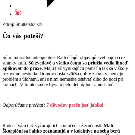
Zdroj: Shutterstock®
Čo vás poteší?
Sú mimoriadne inteligentné. Radi čítajú, objavujú svet najmä cez
stránky kníh.
Sú zvedavé a všetko čomu sa priučia vedia ihneď
aplikovať do praxe.
Majú tiež vynikajúcu pamäť a tak sa v škole
rozhodne nestratia. Domov nosia zväčša dobré známky, nemajú
problém s úlohami, ani s nimi nemusíte ostávať dlho do noci pri
knihách. V tomto smere bývajú tieto deti úplne samostatné.
Odporúčame prečítať:
7 dôvodov prečo jesť jablká
Radosť vám tiež vyčarujú ich spoločenské zručnosti.
Malí
Škorpióni sa ľahko zoznamujú a v kolektíve na seba berú