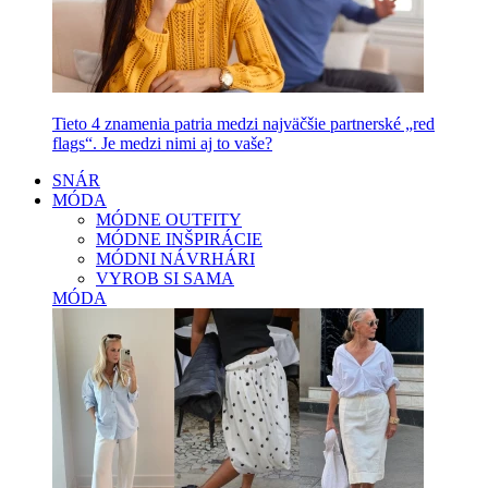
Tieto 4 znamenia patria medzi najväčšie partnerské „red
flags“. Je medzi nimi aj to vaše?
SNÁR
MÓDA
MÓDNE OUTFITY
MÓDNE INŠPIRÁCIE
MÓDNI NÁVRHÁRI
VYROB SI SAMA
MÓDA