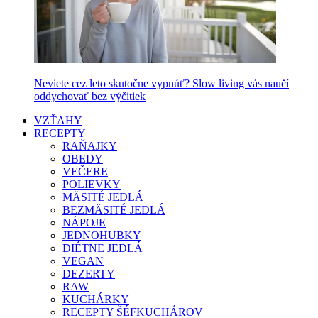
Neviete cez leto skutočne vypnúť? Slow living vás naučí
oddychovať bez výčitiek
VZŤAHY
RECEPTY
RAŇAJKY
OBEDY
VEČERE
POLIEVKY
MÄSITÉ JEDLÁ
BEZMÄSITÉ JEDLÁ
NÁPOJE
JEDNOHUBKY
DIÉTNE JEDLÁ
VEGAN
DEZERTY
RAW
KUCHÁRKY
RECEPTY ŠÉFKUCHÁROV