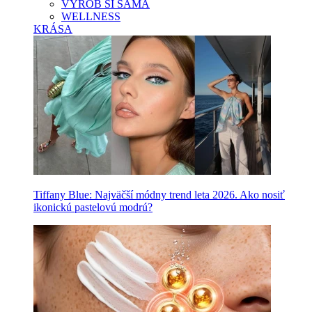
VYROB SI SAMA
WELLNESS
KRÁSA
Tiffany Blue: Najväčší módny trend leta 2026. Ako nosiť
ikonickú pastelovú modrú?