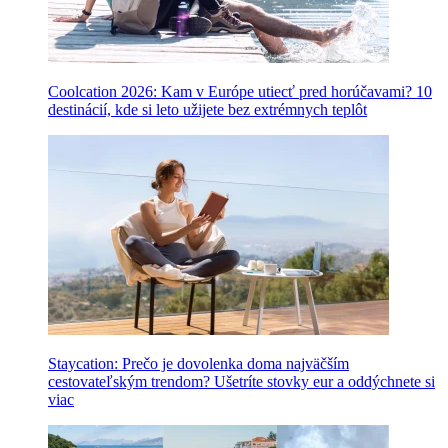
Coolcation 2026: Kam v Európe utiecť pred horúčavami? 10
destinácií, kde si leto užijete bez extrémnych teplôt
Staycation: Prečo je dovolenka doma najväčším
cestovateľským trendom? Ušetríte stovky eur a oddýchnete si
viac