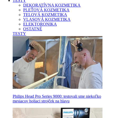
TESTY
DEKORATÍVNA KOZMETIKA
PLEŤOVÁ KOZMETIKA
TELOVÁ KOZMETIKA
VLASOVÁ KOZMETIKA
ELEKTORONIKA
OSTATNÉ
TESTY
Philips Head Pro Series 9000: testovali sme niekoľko
mesiacov holiaci strojček na hlavu