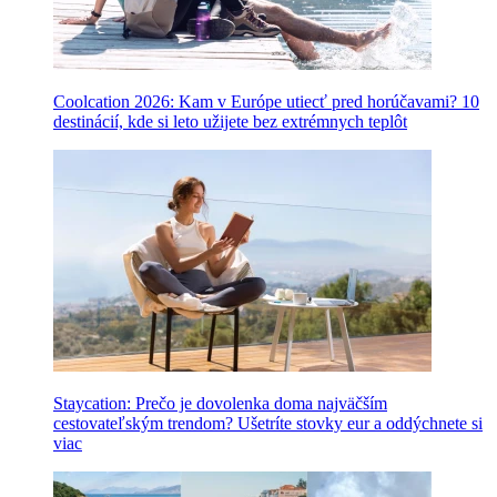
Coolcation 2026: Kam v Európe utiecť pred horúčavami? 10
destinácií, kde si leto užijete bez extrémnych teplôt
Staycation: Prečo je dovolenka doma najväčším
cestovateľským trendom? Ušetríte stovky eur a oddýchnete si
viac