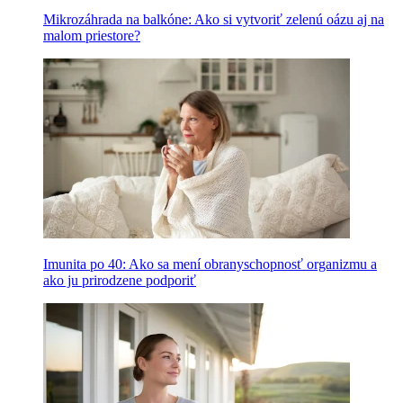
Mikrozáhrada na balkóne: Ako si vytvoriť zelenú oázu aj na
malom priestore?
Imunita po 40: Ako sa mení obranyschopnosť organizmu a
ako ju prirodzene podporiť