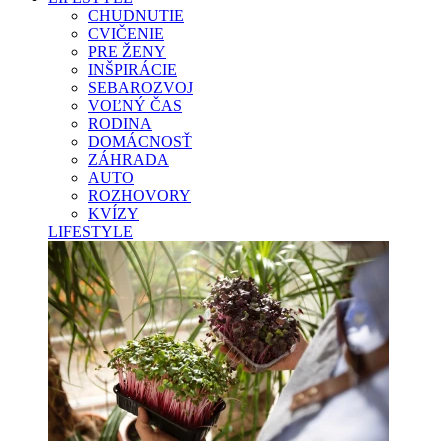
CHUDNUTIE
CVIČENIE
PRE ŽENY
INŠPIRÁCIE
SEBAROZVOJ
VOĽNÝ ČAS
RODINA
DOMÁCNOSŤ
ZÁHRADA
AUTO
ROZHOVORY
KVÍZY
LIFESTYLE