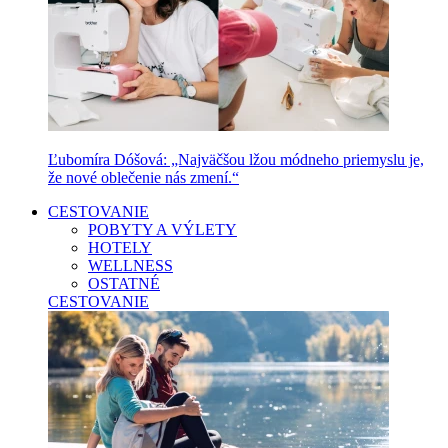
Ľubomíra Dóšová: „Najväčšou lžou módneho priemyslu je,
že nové oblečenie nás zmení.“
CESTOVANIE
POBYTY A VÝLETY
HOTELY
WELLNESS
OSTATNÉ
CESTOVANIE