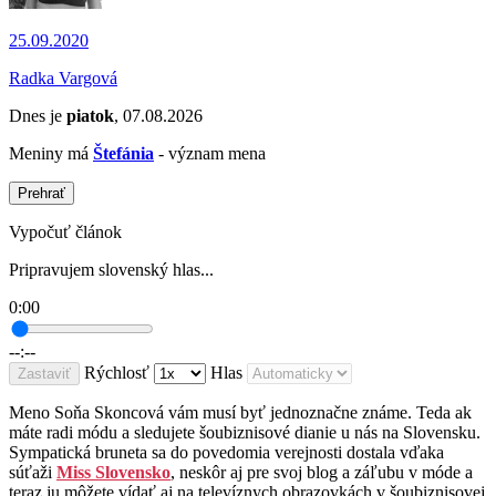
25.09.2020
Radka Vargová
Dnes je
piatok
, 07.08.2026
Meniny má
Štefánia
- význam mena
Prehrať
Vypočuť článok
Pripravujem slovenský hlas...
0:00
--:--
Rýchlosť
Hlas
Zastaviť
Meno Soňa Skoncová vám musí byť jednoznačne známe. Teda ak
máte radi módu a sledujete šoubiznisové dianie u nás na Slovensku.
Sympatická bruneta sa do povedomia verejnosti dostala vďaka
súťaži
Miss Slovensko
, neskôr aj pre svoj blog a záľubu v móde a
teraz ju môžete vídať aj na televíznych obrazovkách v šoubiznisovej