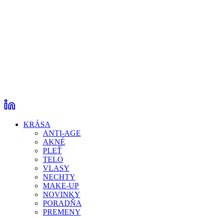
KRÁSA
ANTI-AGE
AKNÉ
PLEŤ
TELO
VLASY
NECHTY
MAKE-UP
NOVINKY
PORADŇA
PREMENY