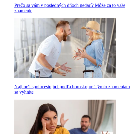
Prečo sa vám v posledných dňoch nedarí? Môže za to vaše
znamenie
Najhorší spolucestujúci podľa horoskopu: Týmto znameniam
sa vyhnite