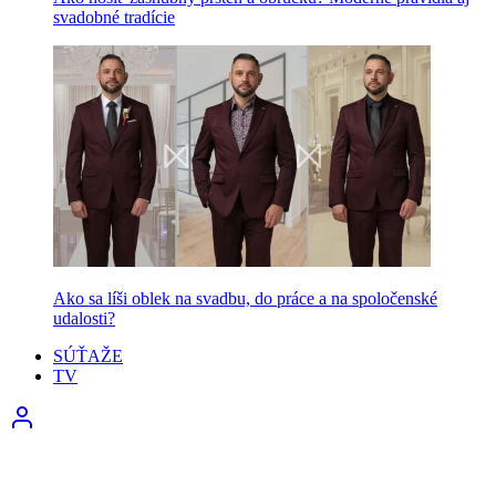
svadobné tradície
Ako sa líši oblek na svadbu, do práce a na spoločenské
udalosti?
SÚŤAŽE
TV