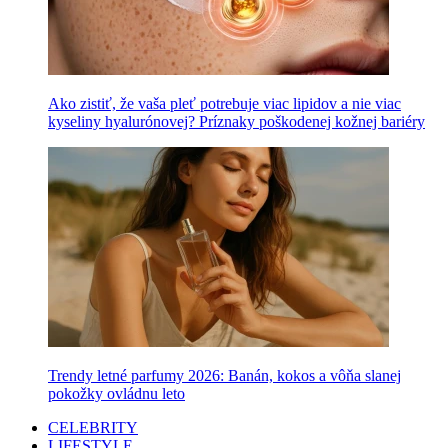
Ako zistiť, že vaša pleť potrebuje viac lipidov a nie viac
kyseliny hyalurónovej? Príznaky poškodenej kožnej bariéry
Trendy letné parfumy 2026: Banán, kokos a vôňa slanej
pokožky ovládnu leto
CELEBRITY
LIFESTYLE