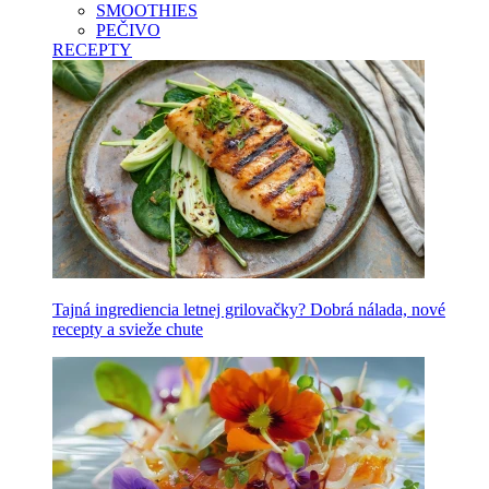
SMOOTHIES
PEČIVO
RECEPTY
Tajná ingrediencia letnej grilovačky? Dobrá nálada, nové
recepty a svieže chute