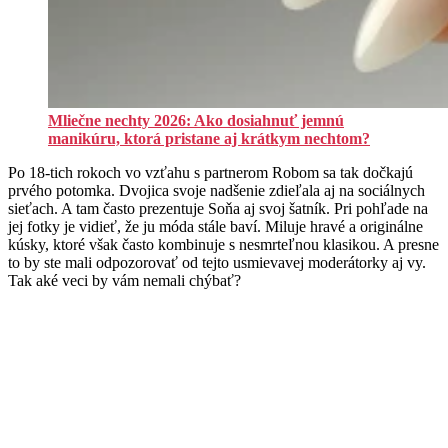
Mliečne nechty 2026: Ako dosiahnuť jemnú
manikúru, ktorá pristane aj krátkym nechtom?
Po 18-tich rokoch vo vzťahu s partnerom Robom sa tak dočkajú
prvého potomka. Dvojica svoje nadšenie zdieľala aj na sociálnych
sieťach. A tam často prezentuje Soňa aj svoj šatník. Pri pohľade na
jej fotky je vidieť, že ju móda stále baví. Miluje hravé a originálne
kúsky, ktoré však často kombinuje s nesmrteľnou klasikou. A presne
to by ste mali odpozorovať od tejto usmievavej moderátorky aj vy.
Tak aké veci by vám nemali chýbať?