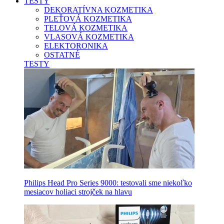
TESTY
DEKORATÍVNA KOZMETIKA
PLEŤOVÁ KOZMETIKA
TELOVÁ KOZMETIKA
VLASOVÁ KOZMETIKA
ELEKTORONIKA
OSTATNÉ
TESTY
Philips Head Pro Series 9000: testovali sme niekoľko
mesiacov holiaci strojček na hlavu