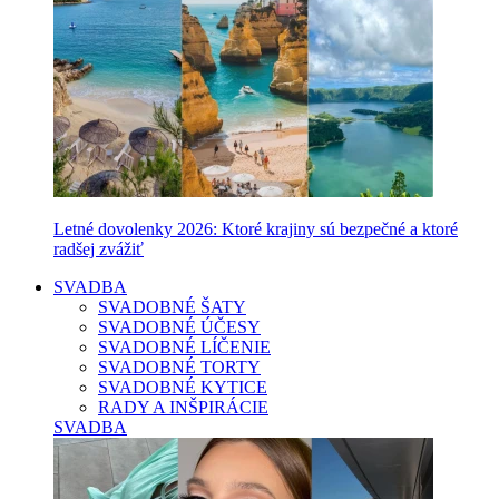
Letné dovolenky 2026: Ktoré krajiny sú bezpečné a ktoré
radšej zvážiť
SVADBA
SVADOBNÉ ŠATY
SVADOBNÉ ÚČESY
SVADOBNÉ LÍČENIE
SVADOBNÉ TORTY
SVADOBNÉ KYTICE
RADY A INŠPIRÁCIE
SVADBA