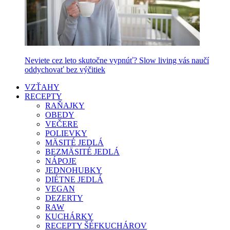
Neviete cez leto skutočne vypnúť? Slow living vás naučí
oddychovať bez výčitiek
VZŤAHY
RECEPTY
RAŇAJKY
OBEDY
VEČERE
POLIEVKY
MÄSITÉ JEDLÁ
BEZMÄSITÉ JEDLÁ
NÁPOJE
JEDNOHUBKY
DIÉTNE JEDLÁ
VEGAN
DEZERTY
RAW
KUCHÁRKY
RECEPTY ŠÉFKUCHÁROV