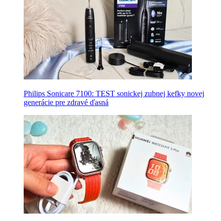
Philips Sonicare 7100: TEST sonickej zubnej kefky novej
generácie pre zdravé ďasná