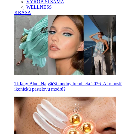
VYROB SI SAMA
WELLNESS
KRÁSA
Tiffany Blue: Najväčší módny trend leta 2026. Ako nosiť
ikonickú pastelovú modrú?