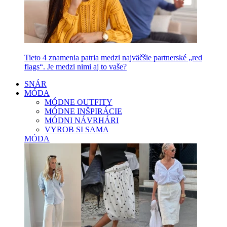
Tieto 4 znamenia patria medzi najväčšie partnerské „red
flags“. Je medzi nimi aj to vaše?
SNÁR
MÓDA
MÓDNE OUTFITY
MÓDNE INŠPIRÁCIE
MÓDNI NÁVRHÁRI
VYROB SI SAMA
MÓDA