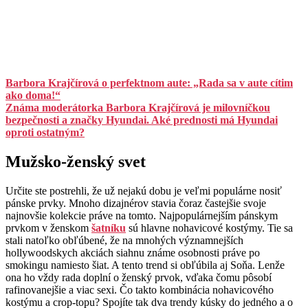
Barbora Krajčírová o perfektnom aute: „Rada sa v aute cítim
ako doma!“
Známa moderátorka Barbora Krajčírová je milovníčkou
bezpečnosti a značky Hyundai. Aké prednosti má Hyundai
oproti ostatným?
Mužsko-ženský svet
Určite ste postrehli, že už nejakú dobu je veľmi populárne nosiť
pánske prvky. Mnoho dizajnérov stavia čoraz častejšie svoje
najnovšie kolekcie práve na tomto. Najpopulárnejším pánskym
prvkom v ženskom
šatníku
sú hlavne nohavicové kostýmy. Tie sa
stali natoľko obľúbené, že na mnohých významnejších
hollywoodskych akciách siahnu známe osobnosti práve po
smokingu namiesto šiat. A tento trend si obľúbila aj Soňa. Lenže
ona ho vždy rada doplní o ženský prvok, vďaka čomu pôsobí
rafinovanejšie a viac sexi. Čo takto kombinácia nohavicového
kostýmu a crop-topu? Spojíte tak dva trendy kúsky do jedného a o