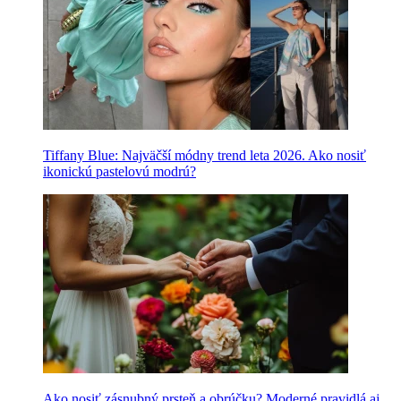
Tiffany Blue: Najväčší módny trend leta 2026. Ako nosiť
ikonickú pastelovú modrú?
Ako nosiť zásnubný prsteň a obrúčku? Moderné pravidlá aj