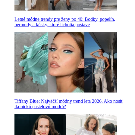
Letné módne trendy pre ženy po 40: Bodky, popelín,
bermudy a kúsky, ktoré lichotia postave
Tiffany Blue: Najväčší módny trend leta 2026. Ako nosiť
ikonickú pastelovú modrú?