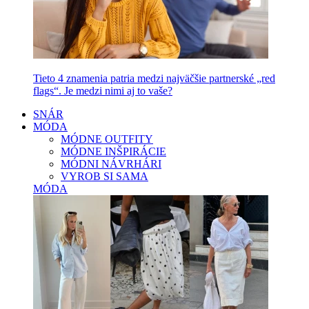
Tieto 4 znamenia patria medzi najväčšie partnerské „red
flags“. Je medzi nimi aj to vaše?
SNÁR
MÓDA
MÓDNE OUTFITY
MÓDNE INŠPIRÁCIE
MÓDNI NÁVRHÁRI
VYROB SI SAMA
MÓDA