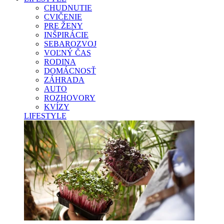
CHUDNUTIE
CVIČENIE
PRE ŽENY
INŠPIRÁCIE
SEBAROZVOJ
VOĽNÝ ČAS
RODINA
DOMÁCNOSŤ
ZÁHRADA
AUTO
ROZHOVORY
KVÍZY
LIFESTYLE