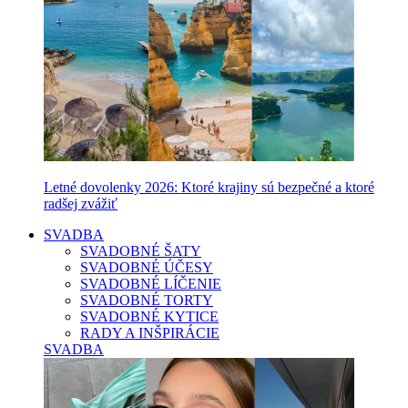
Letné dovolenky 2026: Ktoré krajiny sú bezpečné a ktoré
radšej zvážiť
SVADBA
SVADOBNÉ ŠATY
SVADOBNÉ ÚČESY
SVADOBNÉ LÍČENIE
SVADOBNÉ TORTY
SVADOBNÉ KYTICE
RADY A INŠPIRÁCIE
SVADBA