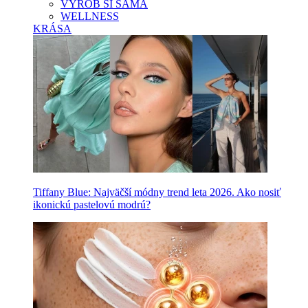
VYROB SI SAMA
WELLNESS
KRÁSA
Tiffany Blue: Najväčší módny trend leta 2026. Ako nosiť
ikonickú pastelovú modrú?