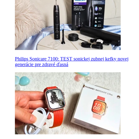
Philips Sonicare 7100: TEST sonickej zubnej kefky novej
generácie pre zdravé ďasná