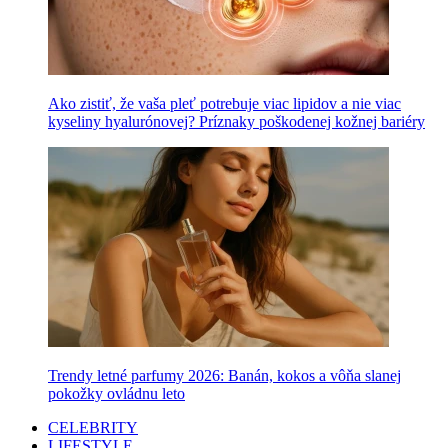
Ako zistiť, že vaša pleť potrebuje viac lipidov a nie viac
kyseliny hyalurónovej? Príznaky poškodenej kožnej bariéry
Trendy letné parfumy 2026: Banán, kokos a vôňa slanej
pokožky ovládnu leto
CELEBRITY
LIFESTYLE