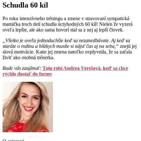
Schudla 60 kíl
Po roku intenzívneho tréningu a zmene v stravovaní sympatická
mamička troch detí schudla úctyhodných 60 kíl! Nielen že vyzerá
oveľa lepšie, ale ako sama hovorí stal sa z nej aj lepší človek.
„Všetko je oveľa jednoduchšie keď sa nezanedbávate. Aj keď sa
staráte o rodinu a blízkych musíte si nájsť čas aj na seba,“
znejú jej
slová motivácie. Katie jej zmena natoľko ovplyvnila, že sa začala
živiť ako osobná trénerka.
Bude vás zaujímať:
Toto robí Andrea Verešová, keď sa chce
rýchlo dostať do formy