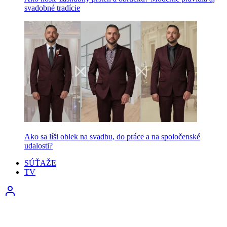
svadobné tradície
Ako sa líši oblek na svadbu, do práce a na spoločenské
udalosti?
SÚŤAŽE
TV