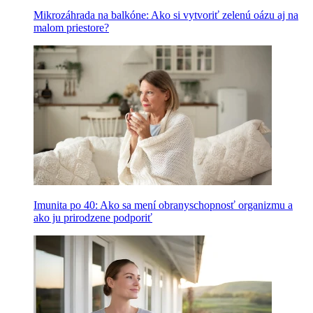
Mikrozáhrada na balkóne: Ako si vytvoriť zelenú oázu aj na
malom priestore?
Imunita po 40: Ako sa mení obranyschopnosť organizmu a
ako ju prirodzene podporiť