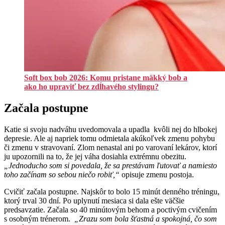
Soft box bob 2026: Komu pristane mäkký bob a
ako ho upraviť bez zdĺhavého stylingu?
Začala postupne
Katie si svoju nadváhu uvedomovala a upadla kvôli nej do hlbokej
depresie. Ale aj napriek tomu odmietala akúkoľvek zmenu pohybu
či zmenu v stravovaní. Zlom nenastal ani po varovaní lekárov, ktorí
ju upozornili na to, že jej váha dosiahla extrémnu obezitu.
„Jednoducho som si povedala, že sa prestávam ľutovať a namiesto
toho začínam so sebou niečo robiť,“
opisuje zmenu postoja.
Cvičiť začala postupne. Najskôr to bolo 15 minút denného tréningu,
ktorý trval 30 dní. Po uplynutí mesiaca si dala ešte väčšie
predsavzatie. Začala so 40 minútovým behom a poctivým cvičením
s osobným trénerom.
„Zrazu som bola šťastná a spokojná, čo som