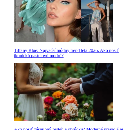
Tiffany Blue: Najväčší módny trend leta 2026. Ako nosiť
ikonickú pastelovú modrú?
Ako nosiť zásnubný prsteň a obrúčku? Moderné pravidlá aj