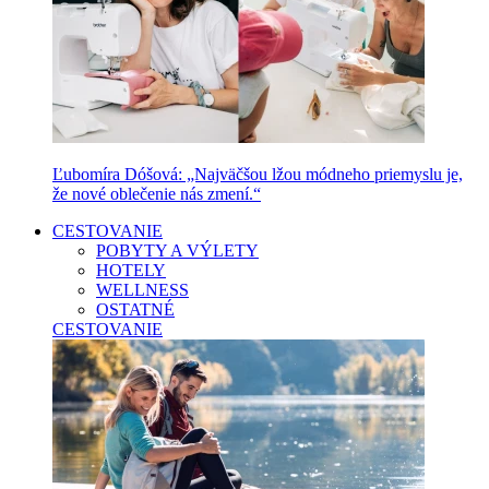
Ľubomíra Dóšová: „Najväčšou lžou módneho priemyslu je,
že nové oblečenie nás zmení.“
CESTOVANIE
POBYTY A VÝLETY
HOTELY
WELLNESS
OSTATNÉ
CESTOVANIE