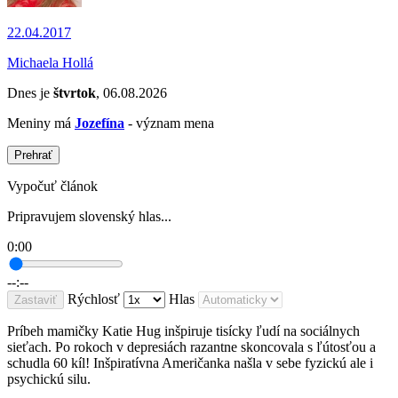
22.04.2017
Michaela Hollá
Dnes je
štvrtok
, 06.08.2026
Meniny má
Jozefína
- význam mena
Prehrať
Vypočuť článok
Pripravujem slovenský hlas...
0:00
--:--
Rýchlosť
Hlas
Zastaviť
Príbeh mamičky Katie Hug inšpiruje tisícky ľudí na sociálnych
sieťach. Po rokoch v depresiách razantne skoncovala s ľútosťou a
schudla 60 kíl! Inšpiratívna Američanka našla v sebe fyzickú ale i
psychickú silu.