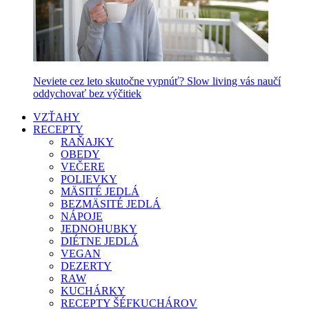
Neviete cez leto skutočne vypnúť? Slow living vás naučí
oddychovať bez výčitiek
VZŤAHY
RECEPTY
RAŇAJKY
OBEDY
VEČERE
POLIEVKY
MÄSITÉ JEDLÁ
BEZMÄSITÉ JEDLÁ
NÁPOJE
JEDNOHUBKY
DIÉTNE JEDLÁ
VEGAN
DEZERTY
RAW
KUCHÁRKY
RECEPTY ŠÉFKUCHÁROV