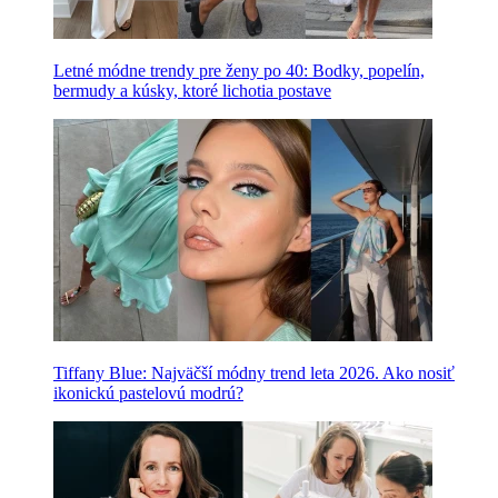
Letné módne trendy pre ženy po 40: Bodky, popelín,
bermudy a kúsky, ktoré lichotia postave
Tiffany Blue: Najväčší módny trend leta 2026. Ako nosiť
ikonickú pastelovú modrú?