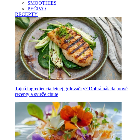
SMOOTHIES
PEČIVO
RECEPTY
Tajná ingrediencia letnej grilovačky? Dobrá nálada, nové
recepty a svieže chute