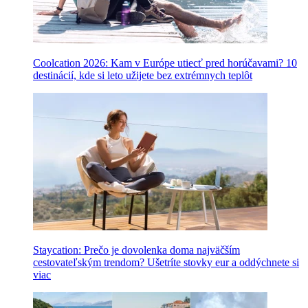
Coolcation 2026: Kam v Európe utiecť pred horúčavami? 10
destinácií, kde si leto užijete bez extrémnych teplôt
Staycation: Prečo je dovolenka doma najväčším
cestovateľským trendom? Ušetríte stovky eur a oddýchnete si
viac