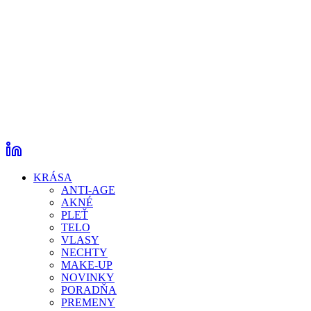
KRÁSA
ANTI-AGE
AKNÉ
PLEŤ
TELO
VLASY
NECHTY
MAKE-UP
NOVINKY
PORADŇA
PREMENY