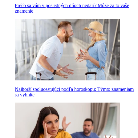
Prečo sa vám v posledných dňoch nedarí? Môže za to vaše
znamenie
Najhorší spolucestujúci podľa horoskopu: Týmto znameniam
sa vyhnite