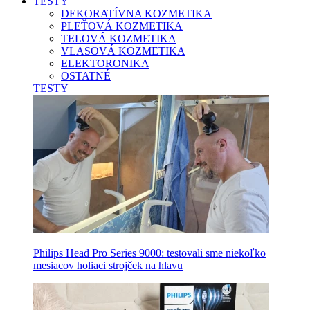
TESTY
DEKORATÍVNA KOZMETIKA
PLEŤOVÁ KOZMETIKA
TELOVÁ KOZMETIKA
VLASOVÁ KOZMETIKA
ELEKTORONIKA
OSTATNÉ
TESTY
Philips Head Pro Series 9000: testovali sme niekoľko
mesiacov holiaci strojček na hlavu