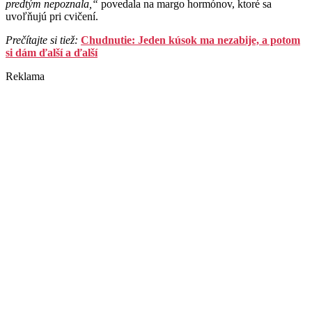
predtým nepoznala,“
povedala na margo hormónov, ktoré sa
uvoľňujú pri cvičení.
Prečítajte si tiež:
Chudnutie: Jeden kúsok ma nezabije, a potom
si dám ďalší a ďalší
Reklama