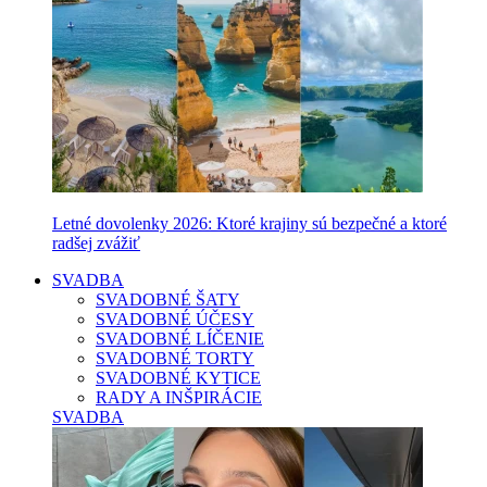
Letné dovolenky 2026: Ktoré krajiny sú bezpečné a ktoré
radšej zvážiť
SVADBA
SVADOBNÉ ŠATY
SVADOBNÉ ÚČESY
SVADOBNÉ LÍČENIE
SVADOBNÉ TORTY
SVADOBNÉ KYTICE
RADY A INŠPIRÁCIE
SVADBA