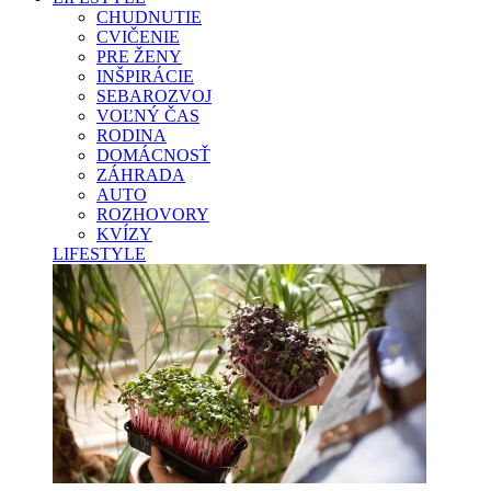
CHUDNUTIE
CVIČENIE
PRE ŽENY
INŠPIRÁCIE
SEBAROZVOJ
VOĽNÝ ČAS
RODINA
DOMÁCNOSŤ
ZÁHRADA
AUTO
ROZHOVORY
KVÍZY
LIFESTYLE