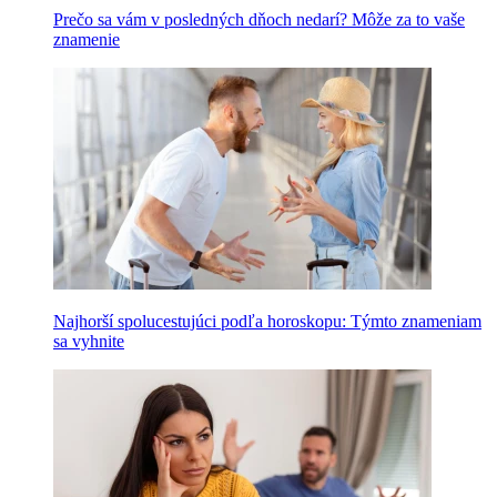
Prečo sa vám v posledných dňoch nedarí? Môže za to vaše
znamenie
Najhorší spolucestujúci podľa horoskopu: Týmto znameniam
sa vyhnite