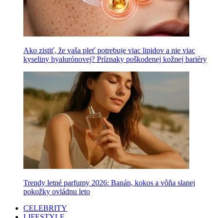
Ako zistiť, že vaša pleť potrebuje viac lipidov a nie viac
kyseliny hyalurónovej? Príznaky poškodenej kožnej bariéry
Trendy letné parfumy 2026: Banán, kokos a vôňa slanej
pokožky ovládnu leto
CELEBRITY
LIFESTYLE