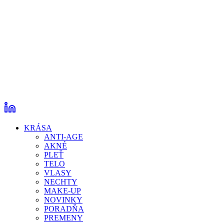
KRÁSA
ANTI-AGE
AKNÉ
PLEŤ
TELO
VLASY
NECHTY
MAKE-UP
NOVINKY
PORADŇA
PREMENY