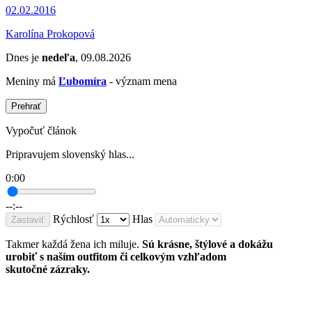
02.02.2016
Karolína Prokopová
Dnes je
nedeľa
, 09.08.2026
Meniny má
Ľubomíra
- význam mena
Prehrať
Vypočuť článok
Pripravujem slovenský hlas...
0:00
--:--
Rýchlosť
Hlas
Zastaviť
Takmer každá žena ich miluje.
Sú krásne, štýlové a dokážu
urobiť s naším outfitom či celkovým vzhľadom
skutočné zázraky.