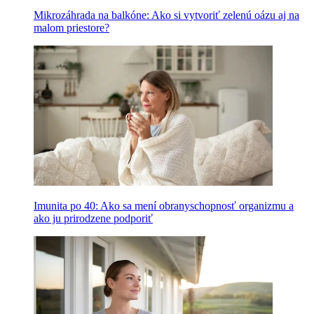
Mikrozáhrada na balkóne: Ako si vytvoriť zelenú oázu aj na
malom priestore?
Imunita po 40: Ako sa mení obranyschopnosť organizmu a
ako ju prirodzene podporiť