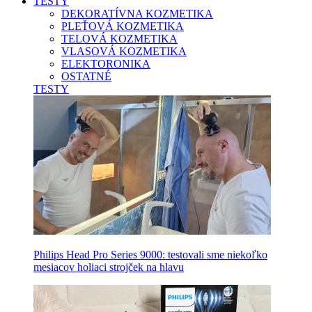
TESTY
DEKORATÍVNA KOZMETIKA
PLEŤOVÁ KOZMETIKA
TELOVÁ KOZMETIKA
VLASOVÁ KOZMETIKA
ELEKTORONIKA
OSTATNÉ
TESTY
Philips Head Pro Series 9000: testovali sme niekoľko
mesiacov holiaci strojček na hlavu