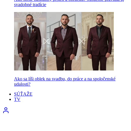
svadobné tradície
Ako sa líši oblek na svadbu, do práce a na spoločenské
udalosti?
SÚŤAŽE
TV