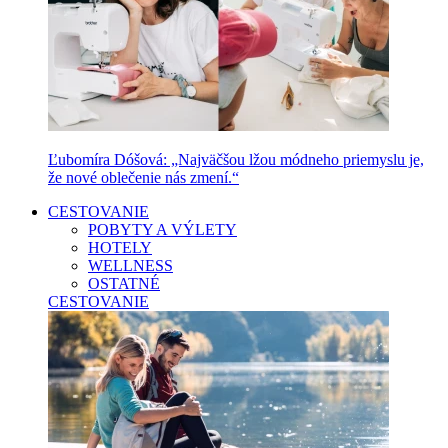
Ľubomíra Dóšová: „Najväčšou lžou módneho priemyslu je,
že nové oblečenie nás zmení.“
CESTOVANIE
POBYTY A VÝLETY
HOTELY
WELLNESS
OSTATNÉ
CESTOVANIE