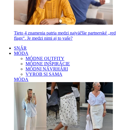
Tieto 4 znamenia patria medzi najväčšie partnerské „red
flags“. Je medzi nimi aj to vaše?
SNÁR
MÓDA
MÓDNE OUTFITY
MÓDNE INŠPIRÁCIE
MÓDNI NÁVRHÁRI
VYROB SI SAMA
MÓDA