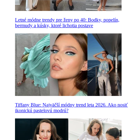
Letné módne trendy pre ženy po 40: Bodky, popelín,
bermudy a kúsky, ktoré lichotia postave
Tiffany Blue: Najväčší módny trend leta 2026. Ako nosiť
ikonickú pastelovú modrú?