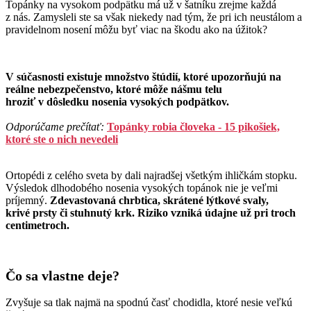
Topánky na vysokom podpätku má už v šatníku zrejme každá
z nás.
Zamysleli ste sa však niekedy nad tým, že pri ich neustálom a
pravidelnom nosení môžu byť viac na škodu ako na úžitok?
V súčasnosti existuje množstvo štúdií, ktoré upozorňujú na
reálne nebezpečenstvo, ktoré môže nášmu telu
hroziť v dôsledku nosenia vysokých podpätkov.
Odporúčame prečítať:
Topánky robia človeka - 15 pikošiek,
ktoré ste o nich nevedeli
Ortopédi z celého sveta by dali najradšej všetkým ihličkám stopku.
Výsledok dlhodobého nosenia vysokých topánok nie je veľmi
príjemný.
Zdevastovaná chrbtica, skrátené lýtkové svaly,
krivé prsty či stuhnutý krk. Riziko vzniká údajne už pri troch
centimetroch.
Čo sa vlastne deje?
Zvyšuje sa tlak najmä na spodnú časť chodidla, ktoré nesie veľkú