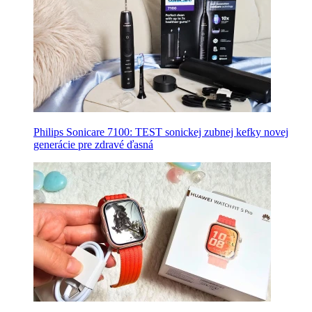
Philips Sonicare 7100: TEST sonickej zubnej kefky novej
generácie pre zdravé ďasná