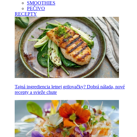
SMOOTHIES
PEČIVO
RECEPTY
Tajná ingrediencia letnej grilovačky? Dobrá nálada, nové
recepty a svieže chute