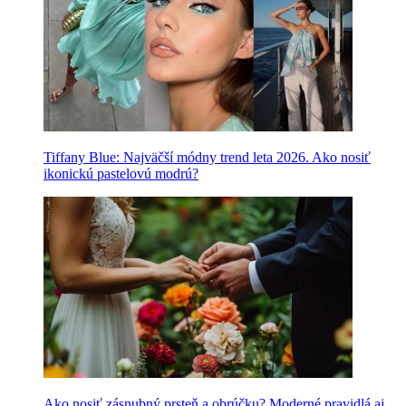
Tiffany Blue: Najväčší módny trend leta 2026. Ako nosiť
ikonickú pastelovú modrú?
Ako nosiť zásnubný prsteň a obrúčku? Moderné pravidlá aj