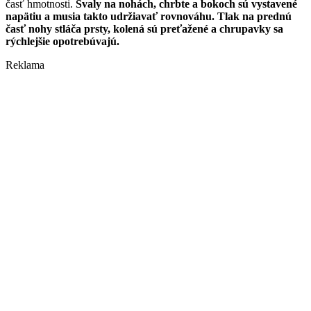
časť hmotnosti.
Svaly na nohách, chrbte a bokoch sú vystavené
napätiu a musia takto udržiavať rovnováhu. Tlak na prednú
časť nohy stláča prsty, kolená sú preťažené a chrupavky sa
rýchlejšie opotrebúvajú.
Reklama