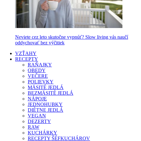
Neviete cez leto skutočne vypnúť? Slow living vás naučí
oddychovať bez výčitiek
VZŤAHY
RECEPTY
RAŇAJKY
OBEDY
VEČERE
POLIEVKY
MÄSITÉ JEDLÁ
BEZMÄSITÉ JEDLÁ
NÁPOJE
JEDNOHUBKY
DIÉTNE JEDLÁ
VEGAN
DEZERTY
RAW
KUCHÁRKY
RECEPTY ŠÉFKUCHÁROV