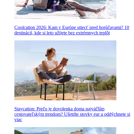
Coolcation 2026: Kam v Európe utiecť pred horúčavami? 10
destinácií, kde si leto užijete bez extrémnych teplôt
Staycation: Prečo je dovolenka doma najväčším
cestovateľským trendom? Ušetríte stovky eur a oddýchnete si
viac