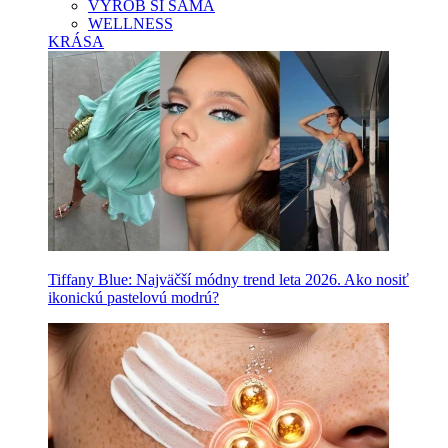
VYROB SI SAMA
WELLNESS
KRÁSA
Tiffany Blue: Najväčší módny trend leta 2026. Ako nosiť
ikonickú pastelovú modrú?