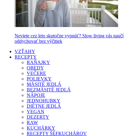
Neviete cez leto skutočne vypnúť? Slow living vás naučí
oddychovať bez výčitiek
VZŤAHY
RECEPTY
RAŇAJKY
OBEDY
VEČERE
POLIEVKY
MÄSITÉ JEDLÁ
BEZMÄSITÉ JEDLÁ
NÁPOJE
JEDNOHUBKY
DIÉTNE JEDLÁ
VEGAN
DEZERTY
RAW
KUCHÁRKY
RECEPTY ŠÉFKUCHÁROV