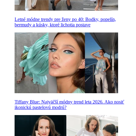
Letné módne trendy pre ženy po 40: Bodky, popelín,
bermudy a kúsky, ktoré lichotia postave
Tiffany Blue: Najväčší módny trend leta 2026. Ako nosiť
ikonickú pastelovú modrú?