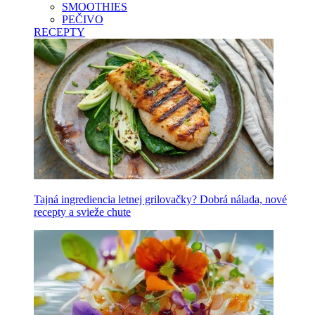
SMOOTHIES
PEČIVO
RECEPTY
Tajná ingrediencia letnej grilovačky? Dobrá nálada, nové
recepty a svieže chute