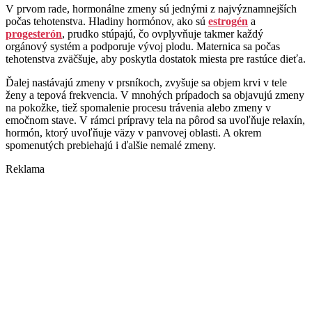
V prvom rade, hormonálne zmeny sú jednými z najvýznamnejších
počas tehotenstva. Hladiny hormónov, ako sú
estrogén
a
progesterón
, prudko stúpajú, čo ovplyvňuje takmer každý
orgánový systém a podporuje vývoj plodu. Maternica sa počas
tehotenstva zväčšuje, aby poskytla dostatok miesta pre rastúce dieťa.
Ďalej nastávajú zmeny v prsníkoch, zvyšuje sa objem krvi v tele
ženy a tepová frekvencia. V mnohých prípadoch sa objavujú zmeny
na pokožke, tiež spomalenie procesu trávenia alebo zmeny v
emočnom stave. V rámci prípravy tela na pôrod sa uvoľňuje relaxín,
hormón, ktorý uvoľňuje väzy v panvovej oblasti. A okrem
spomenutých prebiehajú i ďalšie nemalé zmeny.
Reklama