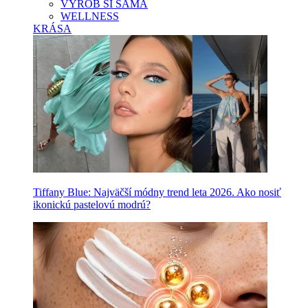
VYROB SI SAMA
WELLNESS
KRÁSA
Tiffany Blue: Najväčší módny trend leta 2026. Ako nosiť
ikonickú pastelovú modrú?