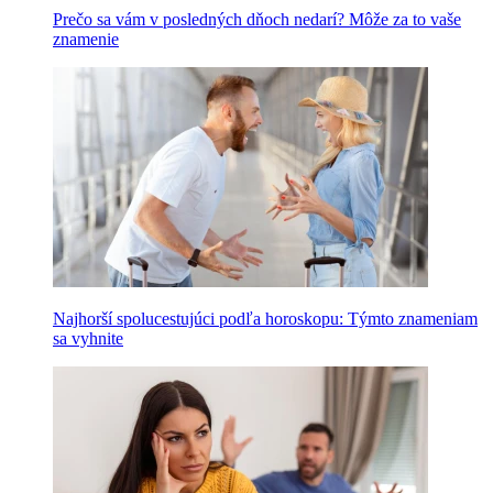
Prečo sa vám v posledných dňoch nedarí? Môže za to vaše
znamenie
Najhorší spolucestujúci podľa horoskopu: Týmto znameniam
sa vyhnite