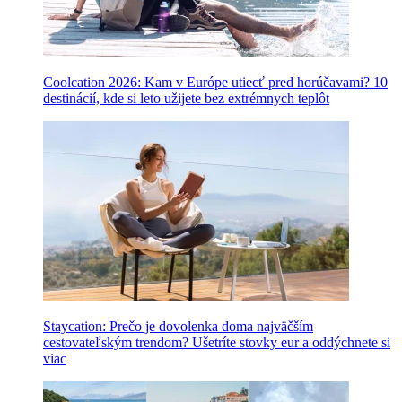
Coolcation 2026: Kam v Európe utiecť pred horúčavami? 10
destinácií, kde si leto užijete bez extrémnych teplôt
Staycation: Prečo je dovolenka doma najväčším
cestovateľským trendom? Ušetríte stovky eur a oddýchnete si
viac