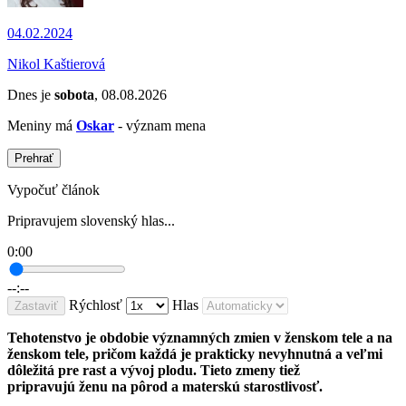
04.02.2024
Nikol Kaštierová
Dnes je
sobota
, 08.08.2026
Meniny má
Oskar
- význam mena
Prehrať
Vypočuť článok
Pripravujem slovenský hlas...
0:00
--:--
Rýchlosť
Hlas
Zastaviť
Tehotenstvo je obdobie významných zmien v ženskom tele a na
ženskom tele, pričom každá je prakticky nevyhnutná a veľmi
dôležitá pre rast a vývoj plodu. Tieto zmeny tiež
pripravujú ženu na pôrod a materskú starostlivosť.