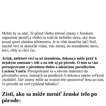
Mohlo by sa zdať, že pôrod všetky telesné zmeny v ženskom
organizme ukončí a všetko sa vráti do bežného stavu, aký žena
pozná spred obdobia tehotenstva. Je to však skutočne tak? Nuž,
mnohé veci sa skutočne vrátia, viac-menej, do normálneho stavu,
hoci, vždy to chce čas.
Avšak, niektoré veci sa už nezmienia, dokonca môže prísť k
nejakým zmenám v tele a na tele aj po pôrode. O tom sa viac
porozprávame s pôrodnou dulou a laktačnou poradkyňou
Luckou Vančo.
Porozprávame sa o návrate maternice do
pôvodného stavu, zmenách na prsníkoch či dokonca zmene veľkosti
chodidiel. Aké zmeny môže na svojom tele spozorovať žena po tom,
čo privedie na svet vytúžené bábätko?
Zisti, ako sa môže meniť ženské telo po
pôrode: