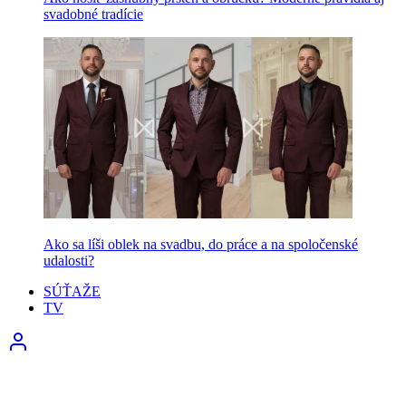
svadobné tradície
Ako sa líši oblek na svadbu, do práce a na spoločenské
udalosti?
SÚŤAŽE
TV