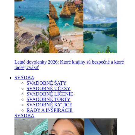
Letné dovolenky 2026: Ktoré krajiny sú bezpečné a ktoré
radšej zvážiť
SVADBA
SVADOBNÉ ŠATY
SVADOBNÉ ÚČESY
SVADOBNÉ LÍČENIE
SVADOBNÉ TORTY
SVADOBNÉ KYTICE
RADY A INŠPIRÁCIE
SVADBA