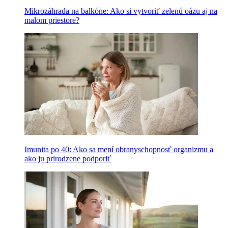
Mikrozáhrada na balkóne: Ako si vytvoriť zelenú oázu aj na
malom priestore?
Imunita po 40: Ako sa mení obranyschopnosť organizmu a
ako ju prirodzene podporiť