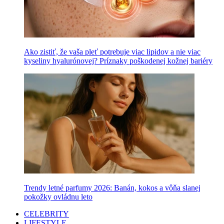
Ako zistiť, že vaša pleť potrebuje viac lipidov a nie viac
kyseliny hyalurónovej? Príznaky poškodenej kožnej bariéry
Trendy letné parfumy 2026: Banán, kokos a vôňa slanej
pokožky ovládnu leto
CELEBRITY
LIFESTYLE