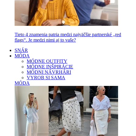
Tieto 4 znamenia patria medzi najväčšie partnerské „red
flags“. Je medzi nimi aj to vaše?
SNÁR
MÓDA
MÓDNE OUTFITY
MÓDNE INŠPIRÁCIE
MÓDNI NÁVRHÁRI
VYROB SI SAMA
MÓDA