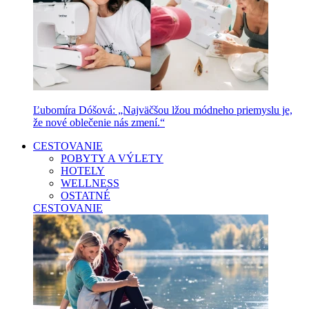
Ľubomíra Dóšová: „Najväčšou lžou módneho priemyslu je,
že nové oblečenie nás zmení.“
CESTOVANIE
POBYTY A VÝLETY
HOTELY
WELLNESS
OSTATNÉ
CESTOVANIE