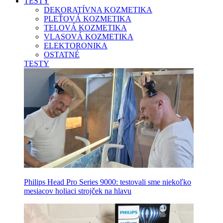
TESTY
DEKORATÍVNA KOZMETIKA
PLEŤOVÁ KOZMETIKA
TELOVÁ KOZMETIKA
VLASOVÁ KOZMETIKA
ELEKTORONIKA
OSTATNÉ
TESTY
Philips Head Pro Series 9000: testovali sme niekoľko
mesiacov holiaci strojček na hlavu