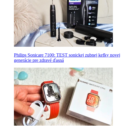
Philips Sonicare 7100: TEST sonickej zubnej kefky novej
generácie pre zdravé ďasná