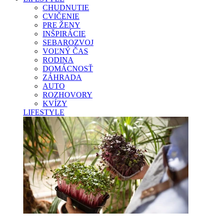
CHUDNUTIE
CVIČENIE
PRE ŽENY
INŠPIRÁCIE
SEBAROZVOJ
VOĽNÝ ČAS
RODINA
DOMÁCNOSŤ
ZÁHRADA
AUTO
ROZHOVORY
KVÍZY
LIFESTYLE