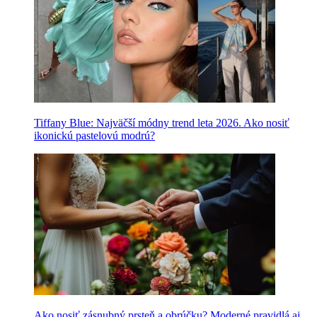
Tiffany Blue: Najväčší módny trend leta 2026. Ako nosiť
ikonickú pastelovú modrú?
Ako nosiť zásnubný prsteň a obrúčku? Moderné pravidlá aj