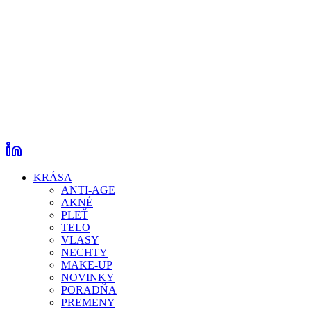
KRÁSA
ANTI-AGE
AKNÉ
PLEŤ
TELO
VLASY
NECHTY
MAKE-UP
NOVINKY
PORADŇA
PREMENY