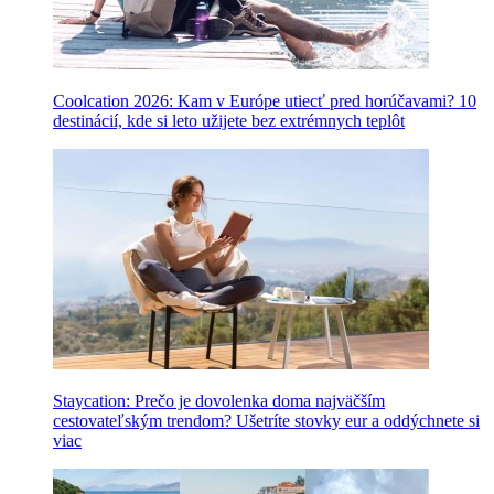
Coolcation 2026: Kam v Európe utiecť pred horúčavami? 10
destinácií, kde si leto užijete bez extrémnych teplôt
Staycation: Prečo je dovolenka doma najväčším
cestovateľským trendom? Ušetríte stovky eur a oddýchnete si
viac