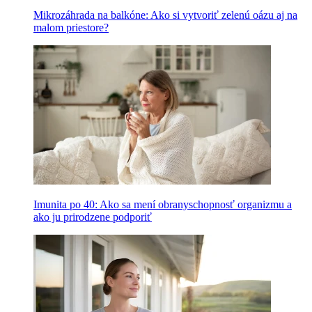
Mikrozáhrada na balkóne: Ako si vytvoriť zelenú oázu aj na
malom priestore?
Imunita po 40: Ako sa mení obranyschopnosť organizmu a
ako ju prirodzene podporiť