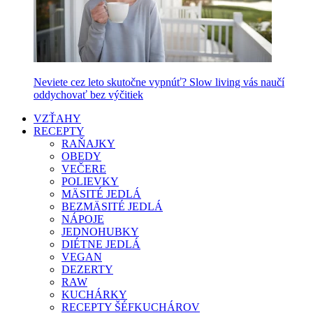
Neviete cez leto skutočne vypnúť? Slow living vás naučí
oddychovať bez výčitiek
VZŤAHY
RECEPTY
RAŇAJKY
OBEDY
VEČERE
POLIEVKY
MÄSITÉ JEDLÁ
BEZMÄSITÉ JEDLÁ
NÁPOJE
JEDNOHUBKY
DIÉTNE JEDLÁ
VEGAN
DEZERTY
RAW
KUCHÁRKY
RECEPTY ŠÉFKUCHÁROV