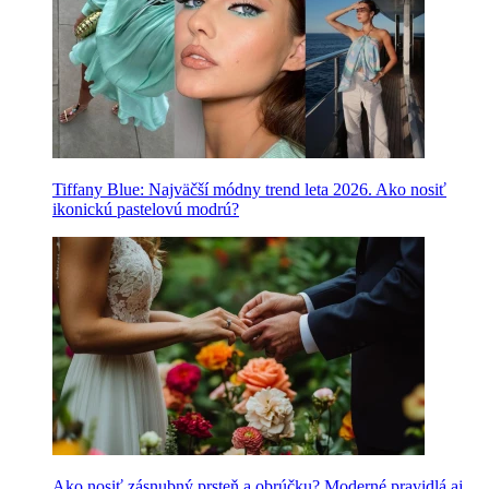
Tiffany Blue: Najväčší módny trend leta 2026. Ako nosiť
ikonickú pastelovú modrú?
Ako nosiť zásnubný prsteň a obrúčku? Moderné pravidlá aj