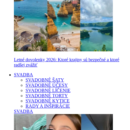
Letné dovolenky 2026: Ktoré krajiny sú bezpečné a ktoré
radšej zvážiť
SVADBA
SVADOBNÉ ŠATY
SVADOBNÉ ÚČESY
SVADOBNÉ LÍČENIE
SVADOBNÉ TORTY
SVADOBNÉ KYTICE
RADY A INŠPIRÁCIE
SVADBA