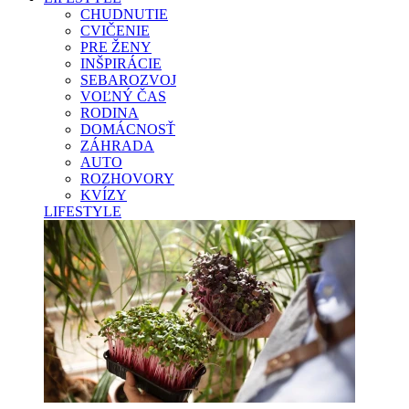
CHUDNUTIE
CVIČENIE
PRE ŽENY
INŠPIRÁCIE
SEBAROZVOJ
VOĽNÝ ČAS
RODINA
DOMÁCNOSŤ
ZÁHRADA
AUTO
ROZHOVORY
KVÍZY
LIFESTYLE