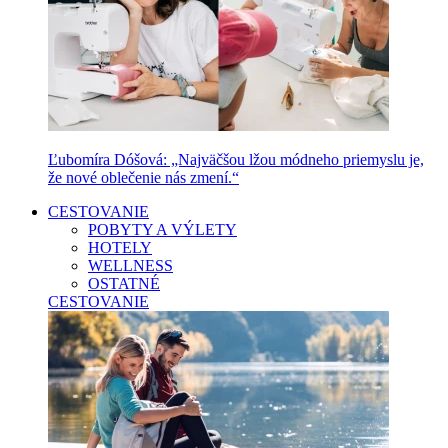
Ľubomíra Dóšová: „Najväčšou lžou módneho priemyslu je,
že nové oblečenie nás zmení.“
CESTOVANIE
POBYTY A VÝLETY
HOTELY
WELLNESS
OSTATNÉ
CESTOVANIE