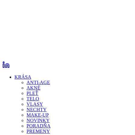
KRÁSA
ANTI-AGE
AKNÉ
PLEŤ
TELO
VLASY
NECHTY
MAKE-UP
NOVINKY
PORADŇA
PREMENY