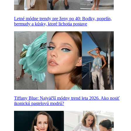
Letné módne trendy pre ženy po 40: Bodky, popelín,
bermudy a kúsky, ktoré lichotia postave
Tiffany Blue: Najväčší módny trend leta 2026. Ako nosiť
ikonickú pastelovú modrú?