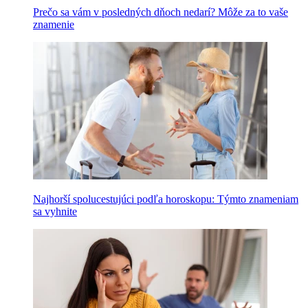
Prečo sa vám v posledných dňoch nedarí? Môže za to vaše
znamenie
Najhorší spolucestujúci podľa horoskopu: Týmto znameniam
sa vyhnite