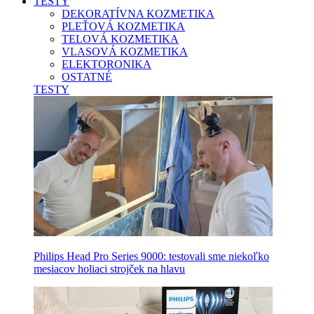
TESTY
DEKORATÍVNA KOZMETIKA
PLEŤOVÁ KOZMETIKA
TELOVÁ KOZMETIKA
VLASOVÁ KOZMETIKA
ELEKTORONIKA
OSTATNÉ
TESTY
Philips Head Pro Series 9000: testovali sme niekoľko
mesiacov holiaci strojček na hlavu