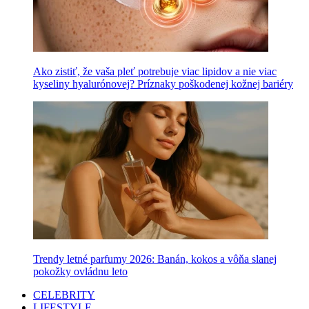
Ako zistiť, že vaša pleť potrebuje viac lipidov a nie viac
kyseliny hyalurónovej? Príznaky poškodenej kožnej bariéry
Trendy letné parfumy 2026: Banán, kokos a vôňa slanej
pokožky ovládnu leto
CELEBRITY
LIFESTYLE