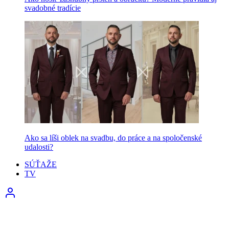
svadobné tradície
Ako sa líši oblek na svadbu, do práce a na spoločenské
udalosti?
SÚŤAŽE
TV