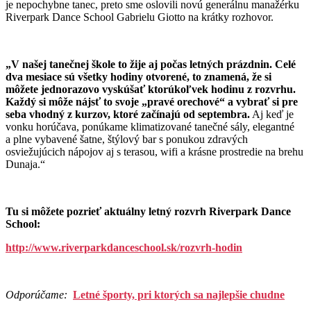
je nepochybne tanec, preto sme oslovili novú generálnu manažérku
Riverpark Dance School Gabrielu Giotto na krátky rozhovor.
„V našej tanečnej škole to žije aj počas letných prázdnin. Celé
dva mesiace sú všetky hodiny otvorené, to znamená, že si
môžete jednorazovo vyskúšať ktorúkoľvek hodinu z rozvrhu.
Každý si môže nájsť to svoje „pravé orechové“ a vybrať si pre
seba vhodný z kurzov, ktoré začínajú od septembra.
Aj keď je
vonku horúčava, ponúkame klimatizované tanečné sály, elegantné
a plne vybavené šatne, štýlový bar s ponukou zdravých
osviežujúcich nápojov aj s terasou, wifi a krásne prostredie na brehu
Dunaja.“
Tu si môžete pozrieť aktuálny letný rozvrh Riverpark Dance
School:
http://www.riverparkdanceschool.sk/rozvrh-hodin
Odporúčame:
Letné športy, pri ktorých sa najlepšie chudne