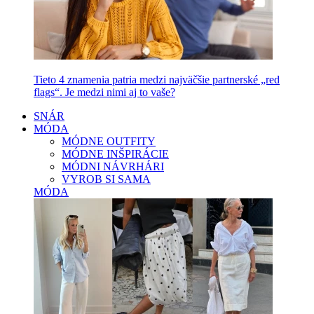
Tieto 4 znamenia patria medzi najväčšie partnerské „red
flags“. Je medzi nimi aj to vaše?
SNÁR
MÓDA
MÓDNE OUTFITY
MÓDNE INŠPIRÁCIE
MÓDNI NÁVRHÁRI
VYROB SI SAMA
MÓDA