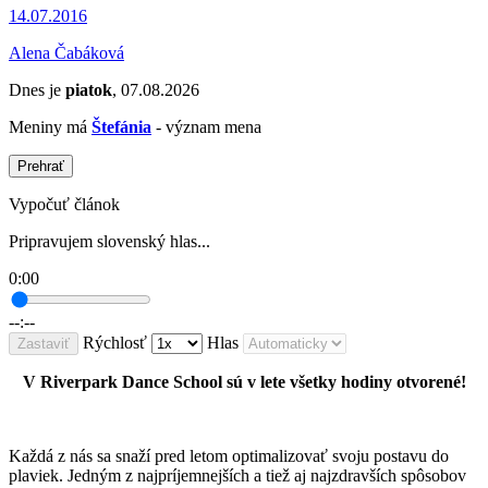
14.07.2016
Alena Čabáková
Dnes je
piatok
, 07.08.2026
Meniny má
Štefánia
- význam mena
Prehrať
Vypočuť článok
Pripravujem slovenský hlas...
0:00
--:--
Rýchlosť
Hlas
Zastaviť
V Riverpark Dance School sú v lete všetky hodiny otvorené!
Každá z nás sa snaží pred letom optimalizovať svoju postavu do
plaviek. Jedným z najpríjemnejších a tiež aj najzdravších spôsobov