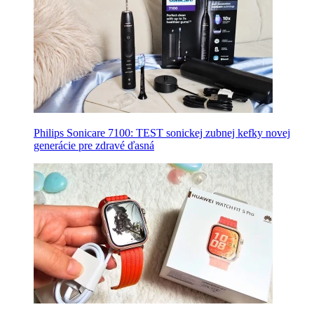
Philips Sonicare 7100: TEST sonickej zubnej kefky novej
generácie pre zdravé ďasná