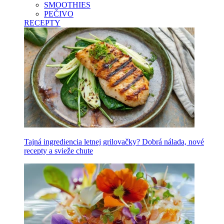
SMOOTHIES
PEČIVO
RECEPTY
Tajná ingrediencia letnej grilovačky? Dobrá nálada, nové
recepty a svieže chute