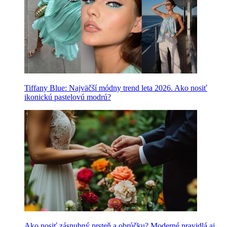
Tiffany Blue: Najväčší módny trend leta 2026. Ako nosiť
ikonickú pastelovú modrú?
Ako nosiť zásnubný prsteň a obrúčku? Moderné pravidlá aj