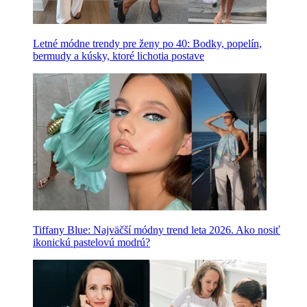
Letné módne trendy pre ženy po 40: Bodky, popelín,
bermudy a kúsky, ktoré lichotia postave
Tiffany Blue: Najväčší módny trend leta 2026. Ako nosiť
ikonickú pastelovú modrú?