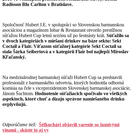
Radisson Blu Carlton v Bratislave.
Spoločnosť Hubert J.E. v spolupráci so Slovenskou barmanskou
asociáciou a magazínom Inbar & Restaurant otvorilo prestížnou
súťažou Hubert Cup letnú sezónu už po šestnásty krát.
Súťažilo sa
v dvoch kategóriách v miešaní drinkov na báze sektu: Sekt
Coctail a Flair. Víťazom súťažnej kategórie Sekt Coctail sa
stala Šárka Seibertová a v kategórií Flair bol najlepší Miroslav
Kľačanský.
Na medzinárodnej barmanskej súťaži Hubert Cup sa predstavili
profesionáli z barmanského odvetvia, ktorých hodnotila odborná
komisia na čele s viceprezidentom Slovenskej barmanskej asociácie,
Jánom Šuchtom.
Hodnotenie súťažiacich spočívalo vo všetkých
aspektoch, ktoré chuť a dizajn správne namiešaného drinku
ovplyvňujú.
Odporúčame tiež:
Šéfkuchári objavili varenie so šumivými
vínami - skúste to aj vy