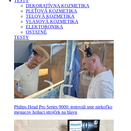
TESTY
DEKORATÍVNA KOZMETIKA
PLEŤOVÁ KOZMETIKA
TELOVÁ KOZMETIKA
VLASOVÁ KOZMETIKA
ELEKTORONIKA
OSTATNÉ
TESTY
Philips Head Pro Series 9000: testovali sme niekoľko
mesiacov holiaci strojček na hlavu