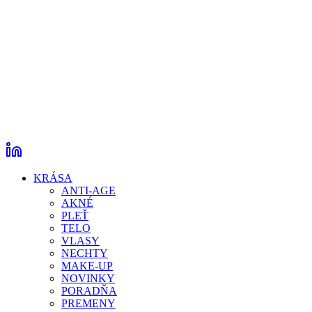
KRÁSA
ANTI-AGE
AKNÉ
PLEŤ
TELO
VLASY
NECHTY
MAKE-UP
NOVINKY
PORADŇA
PREMENY