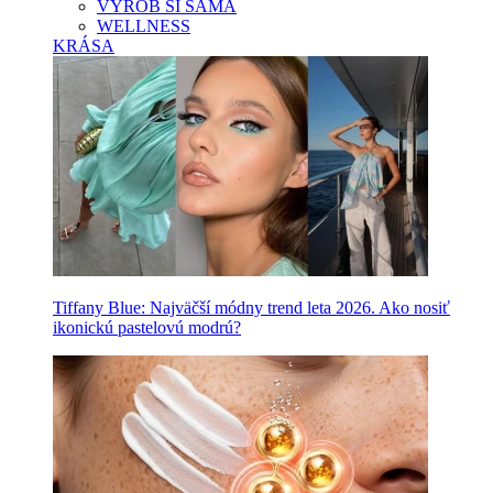
VYROB SI SAMA
WELLNESS
KRÁSA
Tiffany Blue: Najväčší módny trend leta 2026. Ako nosiť
ikonickú pastelovú modrú?