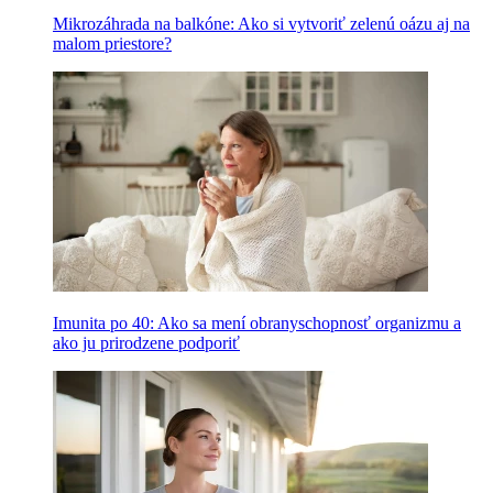
Mikrozáhrada na balkóne: Ako si vytvoriť zelenú oázu aj na
malom priestore?
Imunita po 40: Ako sa mení obranyschopnosť organizmu a
ako ju prirodzene podporiť