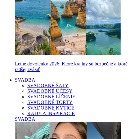
Letné dovolenky 2026: Ktoré krajiny sú bezpečné a ktoré
radšej zvážiť
SVADBA
SVADOBNÉ ŠATY
SVADOBNÉ ÚČESY
SVADOBNÉ LÍČENIE
SVADOBNÉ TORTY
SVADOBNÉ KYTICE
RADY A INŠPIRÁCIE
SVADBA