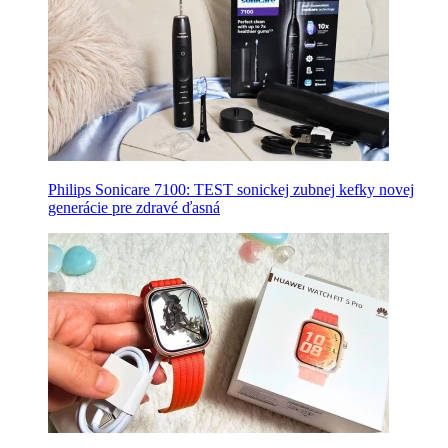
Philips Sonicare 7100: TEST sonickej zubnej kefky novej
generácie pre zdravé ďasná