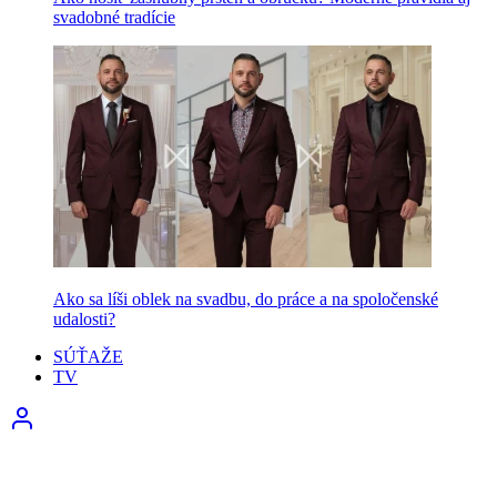
svadobné tradície
Ako sa líši oblek na svadbu, do práce a na spoločenské
udalosti?
SÚŤAŽE
TV