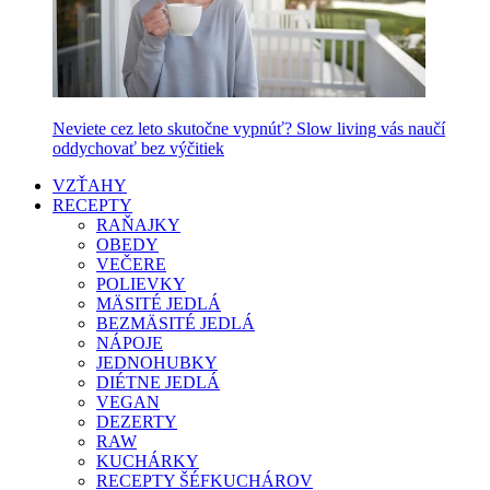
Neviete cez leto skutočne vypnúť? Slow living vás naučí
oddychovať bez výčitiek
VZŤAHY
RECEPTY
RAŇAJKY
OBEDY
VEČERE
POLIEVKY
MÄSITÉ JEDLÁ
BEZMÄSITÉ JEDLÁ
NÁPOJE
JEDNOHUBKY
DIÉTNE JEDLÁ
VEGAN
DEZERTY
RAW
KUCHÁRKY
RECEPTY ŠÉFKUCHÁROV