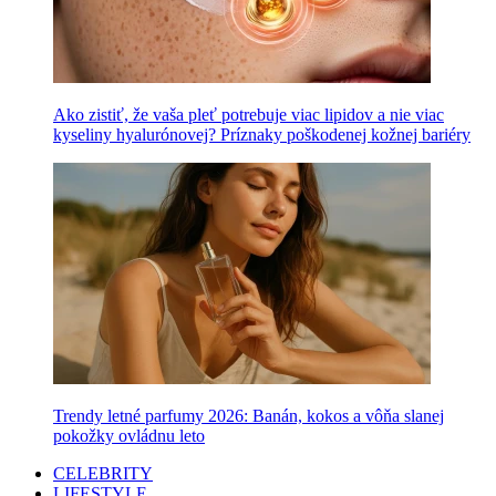
Ako zistiť, že vaša pleť potrebuje viac lipidov a nie viac
kyseliny hyalurónovej? Príznaky poškodenej kožnej bariéry
Trendy letné parfumy 2026: Banán, kokos a vôňa slanej
pokožky ovládnu leto
CELEBRITY
LIFESTYLE