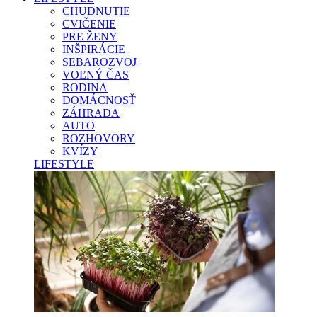
CHUDNUTIE
CVIČENIE
PRE ŽENY
INŠPIRÁCIE
SEBAROZVOJ
VOĽNÝ ČAS
RODINA
DOMÁCNOSŤ
ZÁHRADA
AUTO
ROZHOVORY
KVÍZY
LIFESTYLE