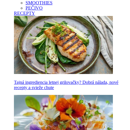
SMOOTHIES
PEČIVO
RECEPTY
Tajná ingrediencia letnej grilovačky? Dobrá nálada, nové
recepty a svieže chute