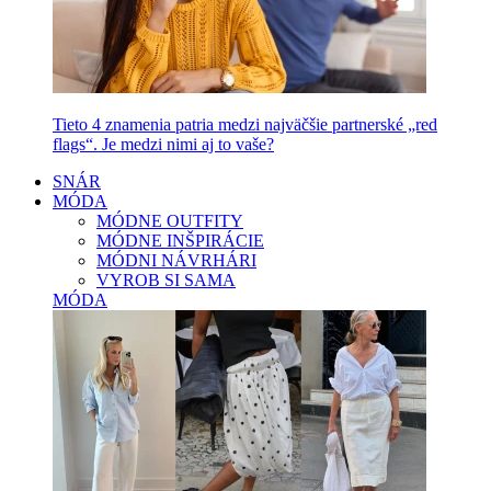
Tieto 4 znamenia patria medzi najväčšie partnerské „red
flags“. Je medzi nimi aj to vaše?
SNÁR
MÓDA
MÓDNE OUTFITY
MÓDNE INŠPIRÁCIE
MÓDNI NÁVRHÁRI
VYROB SI SAMA
MÓDA