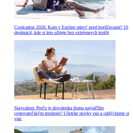
Coolcation 2026: Kam v Európe utiecť pred horúčavami? 10
destinácií, kde si leto užijete bez extrémnych teplôt
Staycation: Prečo je dovolenka doma najväčším
cestovateľským trendom? Ušetríte stovky eur a oddýchnete si
viac