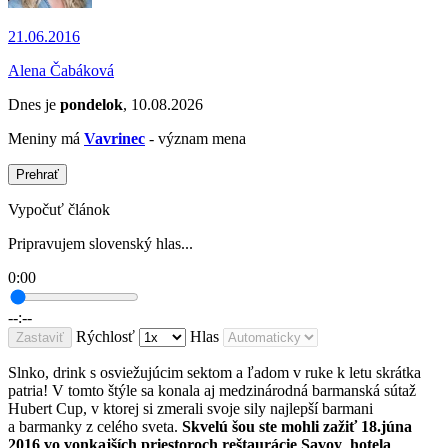
21.06.2016
Alena Čabáková
Dnes je
pondelok
, 10.08.2026
Meniny má
Vavrinec
- význam mena
Prehrať
Vypočuť článok
Pripravujem slovenský hlas...
0:00
--:--
Rýchlosť
Hlas
Zastaviť
Slnko, drink s osviežujúcim sektom a ľadom v ruke k letu skrátka
patria! V tomto štýle sa konala aj medzinárodná barmanská sútaž
Hubert Cup, v ktorej si zmerali svoje sily najlepší barmani
a barmanky z celého sveta.
Skvelú šou ste mohli zažiť 18.júna
2016 vo vonkajších priestoroch reštaurácie Savoy
,
hotela