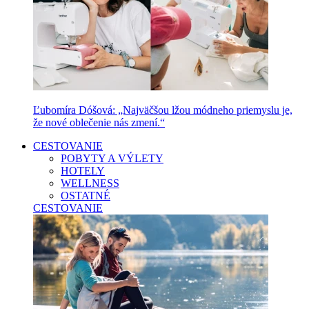
Ľubomíra Dóšová: „Najväčšou lžou módneho priemyslu je,
že nové oblečenie nás zmení.“
CESTOVANIE
POBYTY A VÝLETY
HOTELY
WELLNESS
OSTATNÉ
CESTOVANIE