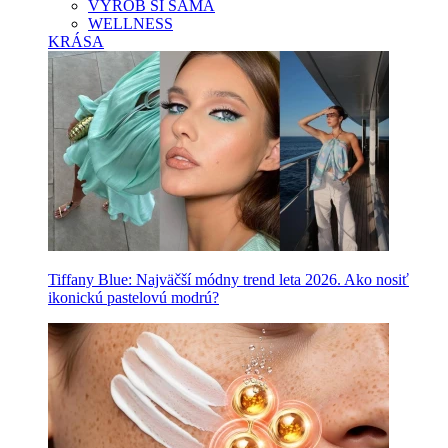
VYROB SI SAMA
WELLNESS
KRÁSA
Tiffany Blue: Najväčší módny trend leta 2026. Ako nosiť
ikonickú pastelovú modrú?