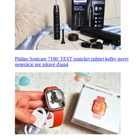
Philips Sonicare 7100: TEST sonickej zubnej kefky novej
generácie pre zdravé ďasná