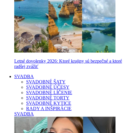
Letné dovolenky 2026: Ktoré krajiny sú bezpečné a ktoré
radšej zvážiť
SVADBA
SVADOBNÉ ŠATY
SVADOBNÉ ÚČESY
SVADOBNÉ LÍČENIE
SVADOBNÉ TORTY
SVADOBNÉ KYTICE
RADY A INŠPIRÁCIE
SVADBA