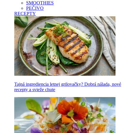
SMOOTHIES
PEČIVO
RECEPTY
Tajná ingrediencia letnej grilovačky? Dobrá nálada, nové
recepty a svieže chute