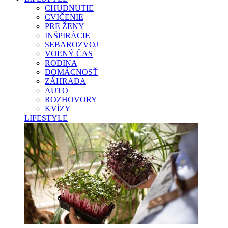
CHUDNUTIE
CVIČENIE
PRE ŽENY
INŠPIRÁCIE
SEBAROZVOJ
VOĽNÝ ČAS
RODINA
DOMÁCNOSŤ
ZÁHRADA
AUTO
ROZHOVORY
KVÍZY
LIFESTYLE