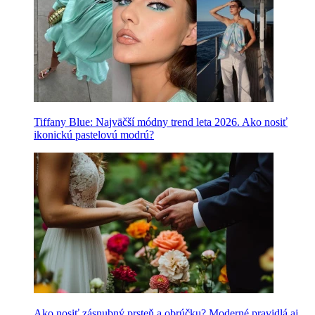
Tiffany Blue: Najväčší módny trend leta 2026. Ako nosiť
ikonickú pastelovú modrú?
Ako nosiť zásnubný prsteň a obrúčku? Moderné pravidlá aj