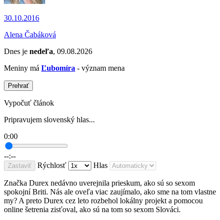
30.10.2016
Alena Čabáková
Dnes je
nedeľa
, 09.08.2026
Meniny má
Ľubomíra
- význam mena
Prehrať
Vypočuť článok
Pripravujem slovenský hlas...
0:00
--:--
Rýchlosť
Hlas
Zastaviť
Značka Durex nedávno uverejnila prieskum, ako sú so sexom
spokojní Briti. Nás ale oveľa viac zaujímalo, ako sme na tom vlastne
my? A preto Durex cez leto rozbehol lokálny projekt a pomocou
online šetrenia zisťoval, ako sú na tom so sexom Slováci.