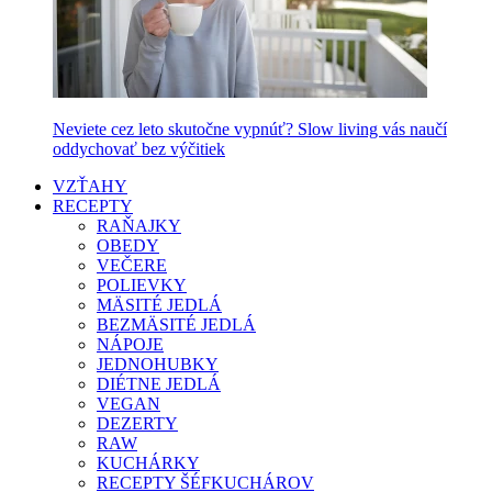
Neviete cez leto skutočne vypnúť? Slow living vás naučí
oddychovať bez výčitiek
VZŤAHY
RECEPTY
RAŇAJKY
OBEDY
VEČERE
POLIEVKY
MÄSITÉ JEDLÁ
BEZMÄSITÉ JEDLÁ
NÁPOJE
JEDNOHUBKY
DIÉTNE JEDLÁ
VEGAN
DEZERTY
RAW
KUCHÁRKY
RECEPTY ŠÉFKUCHÁROV