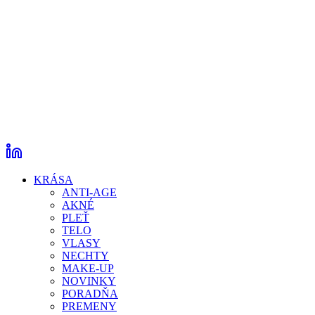
KRÁSA
ANTI-AGE
AKNÉ
PLEŤ
TELO
VLASY
NECHTY
MAKE-UP
NOVINKY
PORADŇA
PREMENY