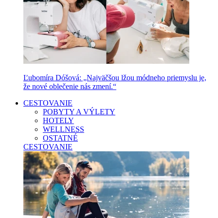
Ľubomíra Dóšová: „Najväčšou lžou módneho priemyslu je,
že nové oblečenie nás zmení.“
CESTOVANIE
POBYTY A VÝLETY
HOTELY
WELLNESS
OSTATNÉ
CESTOVANIE