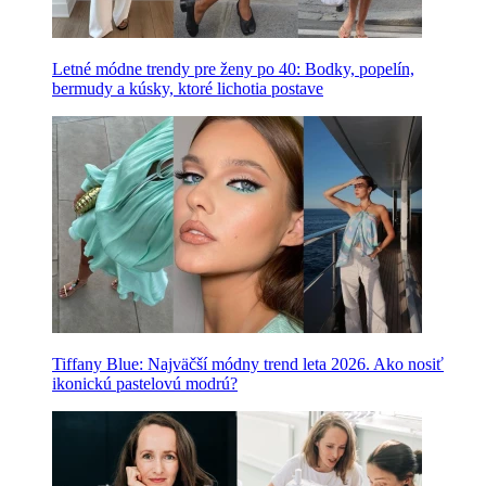
Letné módne trendy pre ženy po 40: Bodky, popelín,
bermudy a kúsky, ktoré lichotia postave
Tiffany Blue: Najväčší módny trend leta 2026. Ako nosiť
ikonickú pastelovú modrú?