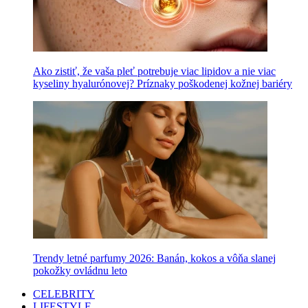
Ako zistiť, že vaša pleť potrebuje viac lipidov a nie viac
kyseliny hyalurónovej? Príznaky poškodenej kožnej bariéry
Trendy letné parfumy 2026: Banán, kokos a vôňa slanej
pokožky ovládnu leto
CELEBRITY
LIFESTYLE