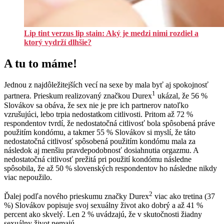
Lip tint verzus lip stain: Aký je medzi nimi rozdiel a
ktorý vydrží dlhšie?
A tu to máme!
Jednou z najdôležitejších vecí na sexe by mala byť aj spokojnosť
1
partnera. Prieskum realizovaný značkou Durex
ukázal, že 56 %
Slovákov sa obáva, že sex nie je pre ich partnerov natoľko
vzrušujúci, lebo trpia nedostatkom citlivosti. Pritom až 72 %
respondentov tvrdí, že nedostatočná citlivosť bola spôsobená práve
použitím kondómu, a takmer 55 % Slovákov si myslí, že táto
nedostatočná citlivosť spôsobená použitím kondómu mala za
následok aj menšiu pravdepodobnosť dosiahnutia orgazmu. A
nedostatočná citlivosť prežitá pri použití kondómu následne
spôsobila, že až 50 % slovenských respondentov ho následne nikdy
viac nepoužilo.
2
Ďalej podľa nového prieskumu značky Durex
viac ako tretina (37
%) Slovákov popisuje svoj sexuálny život ako dobrý a až 41 %
percent ako skvelý. Len 2 % uvádzajú, že v skutočnosti žiadny
sexuálny život nemajú.