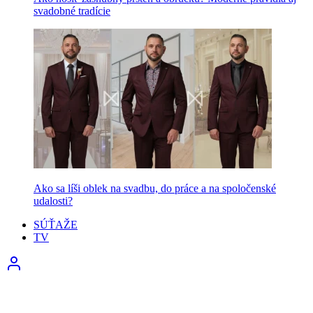
svadobné tradície
Ako sa líši oblek na svadbu, do práce a na spoločenské
udalosti?
SÚŤAŽE
TV