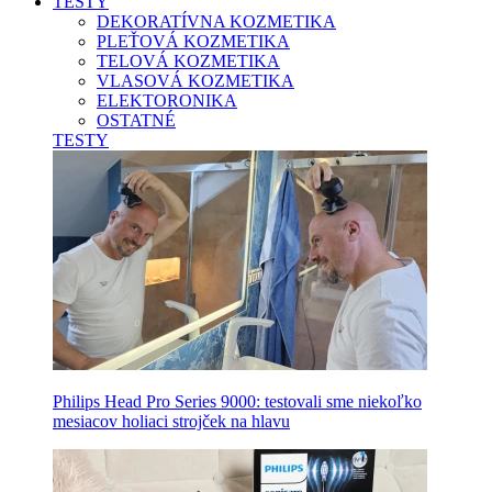
TESTY
DEKORATÍVNA KOZMETIKA
PLEŤOVÁ KOZMETIKA
TELOVÁ KOZMETIKA
VLASOVÁ KOZMETIKA
ELEKTORONIKA
OSTATNÉ
TESTY
Philips Head Pro Series 9000: testovali sme niekoľko
mesiacov holiaci strojček na hlavu