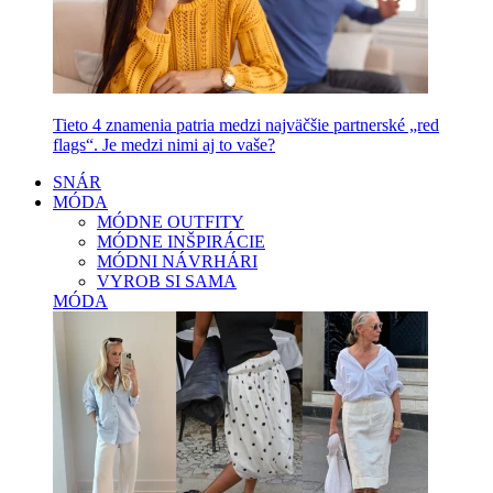
Tieto 4 znamenia patria medzi najväčšie partnerské „red
flags“. Je medzi nimi aj to vaše?
SNÁR
MÓDA
MÓDNE OUTFITY
MÓDNE INŠPIRÁCIE
MÓDNI NÁVRHÁRI
VYROB SI SAMA
MÓDA