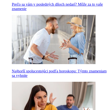
Prečo sa vám v posledných dňoch nedarí? Môže za to vaše
znamenie
Najhorší spolucestujúci podľa horoskopu: Týmto znameniam
sa vyhnite