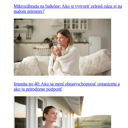
Mikrozáhrada na balkóne: Ako si vytvoriť zelenú oázu aj na
malom priestore?
Imunita po 40: Ako sa mení obranyschopnosť organizmu a
ako ju prirodzene podporiť