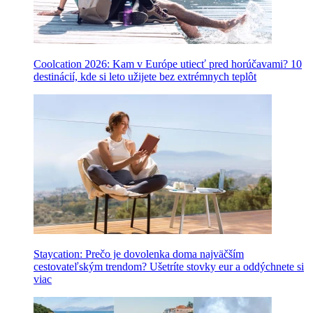
Coolcation 2026: Kam v Európe utiecť pred horúčavami? 10
destinácií, kde si leto užijete bez extrémnych teplôt
Staycation: Prečo je dovolenka doma najväčším
cestovateľským trendom? Ušetríte stovky eur a oddýchnete si
viac