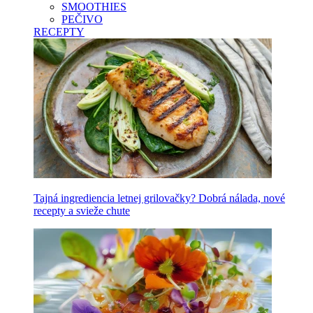
SMOOTHIES
PEČIVO
RECEPTY
Tajná ingrediencia letnej grilovačky? Dobrá nálada, nové
recepty a svieže chute