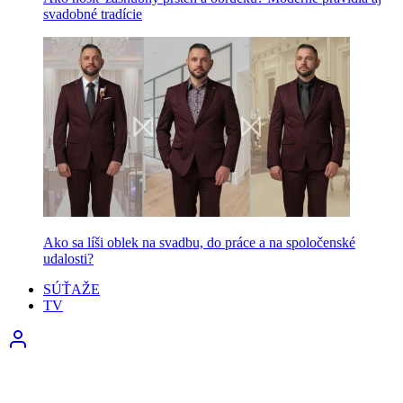
svadobné tradície
Ako sa líši oblek na svadbu, do práce a na spoločenské
udalosti?
SÚŤAŽE
TV