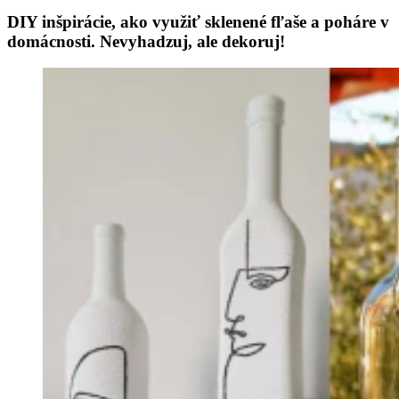
DIY inšpirácie, ako využiť sklenené fľaše a poháre v
domácnosti. Nevyhadzuj, ale dekoruj!