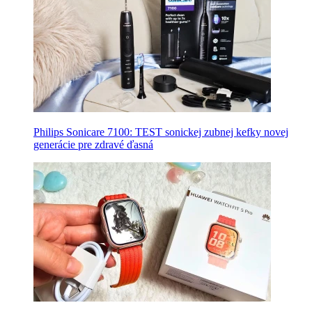
Philips Sonicare 7100: TEST sonickej zubnej kefky novej
generácie pre zdravé ďasná