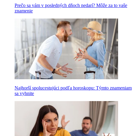
Prečo sa vám v posledných dňoch nedarí? Môže za to vaše
znamenie
Najhorší spolucestujúci podľa horoskopu: Týmto znameniam
sa vyhnite