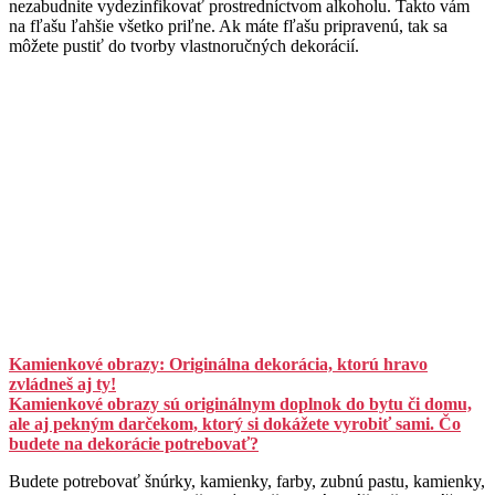
nezabudnite vydezinfikovať prostredníctvom alkoholu. Takto vám
na fľašu ľahšie všetko priľne. Ak máte fľašu pripravenú, tak sa
môžete pustiť do tvorby vlastnoručných dekorácií.
Kamienkové obrazy: Originálna dekorácia, ktorú hravo
zvládneš aj ty!
Kamienkové obrazy sú originálnym doplnok do bytu či domu,
ale aj pekným darčekom, ktorý si dokážete vyrobiť sami. Čo
budete na dekorácie potrebovať?
Budete potrebovať šnúrky, kamienky, farby, zubnú pastu, kamienky,