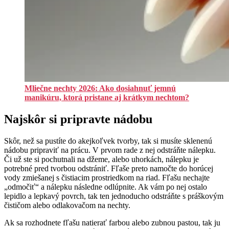
Mliečne nechty 2026: Ako dosiahnuť jemnú
manikúru, ktorá pristane aj krátkym nechtom?
Najskôr si pripravte nádobu
Skôr, než sa pustíte do akejkoľvek tvorby, tak si musíte sklenenú
nádobu pripraviť na prácu. V prvom rade z nej odstráňte nálepku.
Či už ste si pochutnali na džeme, alebo uhorkách, nálepku je
potrebné pred tvorbou odstrániť. Fľaše preto namočte do horúcej
vody zmiešanej s čistiacim prostriedkom na riad. Fľašu nechajte
„odmočiť“ a nálepku následne odlúpnite. Ak vám po nej ostalo
lepidlo a lepkavý povrch, tak ten jednoducho odstráňte s práškovým
čističom alebo odlakovačom na nechty.
Ak sa rozhodnete fľašu natierať farbou alebo zubnou pastou, tak ju