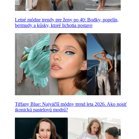
Letné módne trendy pre ženy po 40: Bodky, popelín,
bermudy a kúsky, ktoré lichotia postave
Tiffany Blue: Najväčší módny trend leta 2026. Ako nosiť
ikonickú pastelovú modrú?