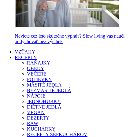
Neviete cez leto skutočne vypnúť? Slow living vás naučí
oddychovať bez výčitiek
VZŤAHY
RECEPTY
RAŇAJKY
OBEDY
VEČERE
POLIEVKY
MÄSITÉ JEDLÁ
BEZMÄSITÉ JEDLÁ
NÁPOJE
JEDNOHUBKY
DIÉTNE JEDLÁ
VEGAN
DEZERTY
RAW
KUCHÁRKY
RECEPTY ŠÉFKUCHÁROV