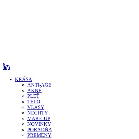
KRÁSA
ANTI-AGE
AKNÉ
PLEŤ
TELO
VLASY
NECHTY
MAKE-UP
NOVINKY
PORADŇA
PREMENY