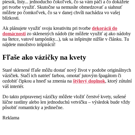
piesok, listy... jednoducho čokoľvek, čo sa vám páči a čo dokážete
pri tvorbe využiť. Skutočne sa nemusíte obmedzovať a siahnuť
môžete po čomkoľvek, čo sa v danej chvíli nachádza vo vašej
blízkosti.
Ak plánujete využiť svoju kreativitu pri tvorbe
dekorácií do
domácnosti
zo sklenených nádob (tie môžete využiť aj ako nádoby
na štetce, vatové tampóniky...), tak sa inšpirujte nižšie v článku. Tu
nájdete množstvo inšpirácií!
Fľaše ako vázičky na kvety
Staré sklenené fľaše môžu dostať nový život v podobe originálnych
vázičiek. Stačí ich natrieť farbou, omotať jutovým špagátom či
ozdobiť čipkou a hneď sa zmenia na
štýlový doplnok
, ktorý zútulní
váš interiér.
Do takto pripravenej vázičky môžete vložiť čerstvé kvety, sušené
lúčne rastliny alebo len jednoduchú vetvičku – výsledok bude vždy
pôsobiť romanticky a jedinečne.
Reklama