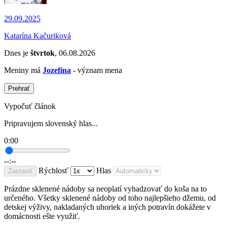
29.09.2025
Katarína Kačuriková
Dnes je
štvrtok
, 06.08.2026
Meniny má
Jozefína
- význam mena
Prehrať
Vypočuť článok
Pripravujem slovenský hlas...
0:00
--:--
Rýchlosť
Hlas
Zastaviť
Prázdne sklenené nádoby sa neoplatí vyhadzovať do koša na to
určeného. Všetky sklenené nádoby od toho najlepšieho džemu, od
detskej výživy, nakladaných uhoriek a iných potravín dokážete v
domácnosti ešte využiť.