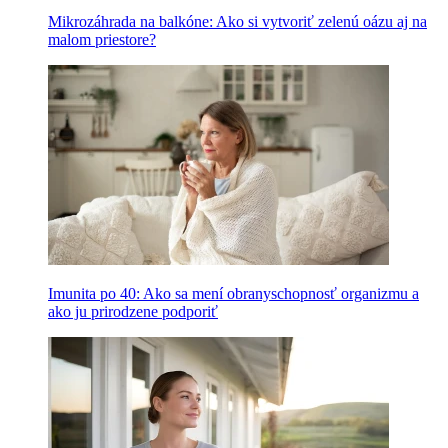
Mikrozáhrada na balkóne: Ako si vytvoriť zelenú oázu aj na
malom priestore?
Imunita po 40: Ako sa mení obranyschopnosť organizmu a
ako ju prirodzene podporiť