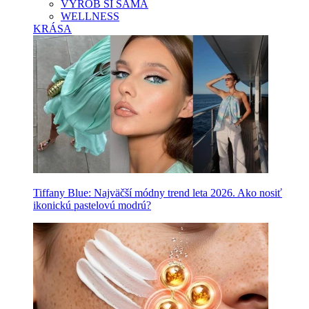
VYROB SI SAMA
WELLNESS
KRÁSA
Tiffany Blue: Najväčší módny trend leta 2026. Ako nosiť
ikonickú pastelovú modrú?