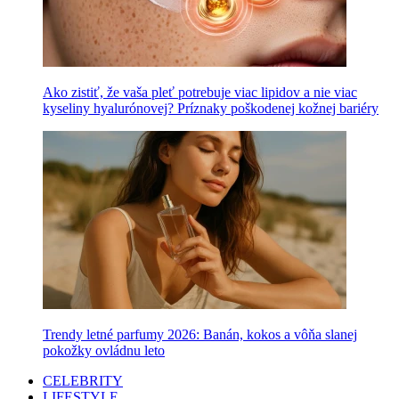
Ako zistiť, že vaša pleť potrebuje viac lipidov a nie viac
kyseliny hyalurónovej? Príznaky poškodenej kožnej bariéry
Trendy letné parfumy 2026: Banán, kokos a vôňa slanej
pokožky ovládnu leto
CELEBRITY
LIFESTYLE