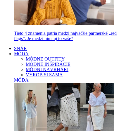
Tieto 4 znamenia patria medzi najväčšie partnerské „red
flags“. Je medzi nimi aj to vaše?
SNÁR
MÓDA
MÓDNE OUTFITY
MÓDNE INŠPIRÁCIE
MÓDNI NÁVRHÁRI
VYROB SI SAMA
MÓDA