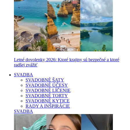
Letné dovolenky 2026: Ktoré krajiny sú bezpečné a ktoré
radšej zvážiť
SVADBA
SVADOBNÉ ŠATY
SVADOBNÉ ÚČESY
SVADOBNÉ LÍČENIE
SVADOBNÉ TORTY
SVADOBNÉ KYTICE
RADY A INŠPIRÁCIE
SVADBA