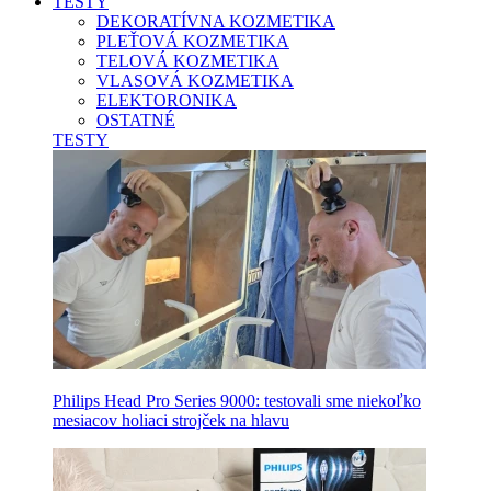
TESTY
DEKORATÍVNA KOZMETIKA
PLEŤOVÁ KOZMETIKA
TELOVÁ KOZMETIKA
VLASOVÁ KOZMETIKA
ELEKTORONIKA
OSTATNÉ
TESTY
Philips Head Pro Series 9000: testovali sme niekoľko
mesiacov holiaci strojček na hlavu