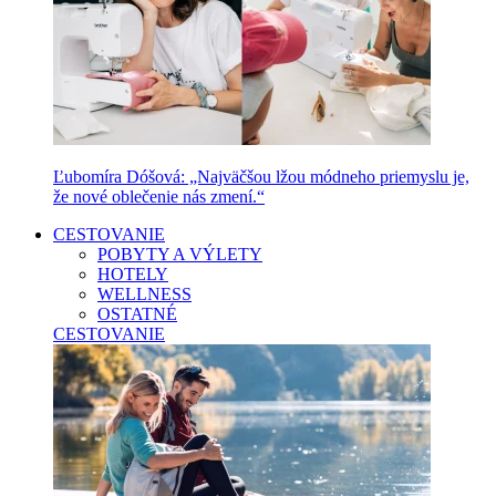
Ľubomíra Dóšová: „Najväčšou lžou módneho priemyslu je,
že nové oblečenie nás zmení.“
CESTOVANIE
POBYTY A VÝLETY
HOTELY
WELLNESS
OSTATNÉ
CESTOVANIE