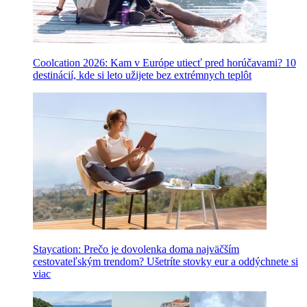
Coolcation 2026: Kam v Európe utiecť pred horúčavami? 10
destinácií, kde si leto užijete bez extrémnych teplôt
Staycation: Prečo je dovolenka doma najväčším
cestovateľským trendom? Ušetríte stovky eur a oddýchnete si
viac