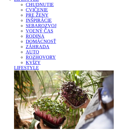
CHUDNUTIE
CVIČENIE
PRE ŽENY
INŠPIRÁCIE
SEBAROZVOJ
VOĽNÝ ČAS
RODINA
DOMÁCNOSŤ
ZÁHRADA
AUTO
ROZHOVORY
KVÍZY
LIFESTYLE