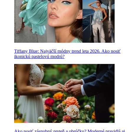
Tiffany Blue: Najväčší módny trend leta 2026. Ako nosiť
ikonickú pastelovú modrú?
Ako nosiť zásnubný prsteň a obrúčku? Moderné pravidlá aj