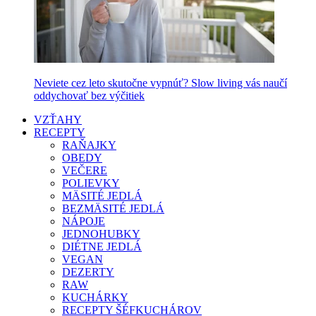
Neviete cez leto skutočne vypnúť? Slow living vás naučí
oddychovať bez výčitiek
VZŤAHY
RECEPTY
RAŇAJKY
OBEDY
VEČERE
POLIEVKY
MÄSITÉ JEDLÁ
BEZMÄSITÉ JEDLÁ
NÁPOJE
JEDNOHUBKY
DIÉTNE JEDLÁ
VEGAN
DEZERTY
RAW
KUCHÁRKY
RECEPTY ŠÉFKUCHÁROV