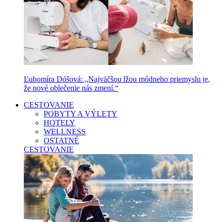
Ľubomíra Dóšová: „Najväčšou lžou módneho priemyslu je,
že nové oblečenie nás zmení.“
CESTOVANIE
POBYTY A VÝLETY
HOTELY
WELLNESS
OSTATNÉ
CESTOVANIE