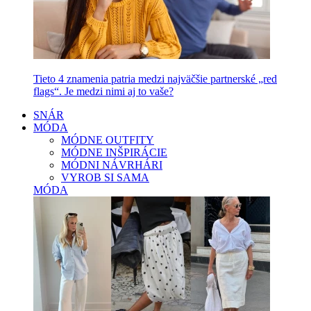
Tieto 4 znamenia patria medzi najväčšie partnerské „red
flags“. Je medzi nimi aj to vaše?
SNÁR
MÓDA
MÓDNE OUTFITY
MÓDNE INŠPIRÁCIE
MÓDNI NÁVRHÁRI
VYROB SI SAMA
MÓDA