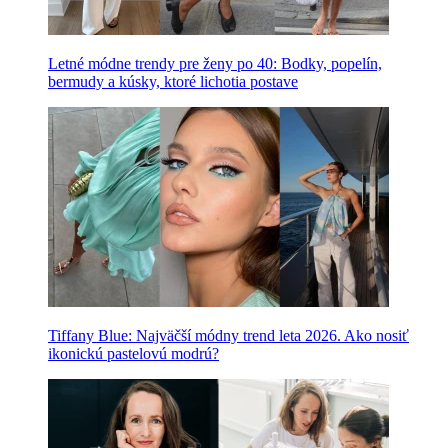
Letné módne trendy pre ženy po 40: Bodky, popelín,
bermudy a kúsky, ktoré lichotia postave
Tiffany Blue: Najväčší módny trend leta 2026. Ako nosiť
ikonickú pastelovú modrú?