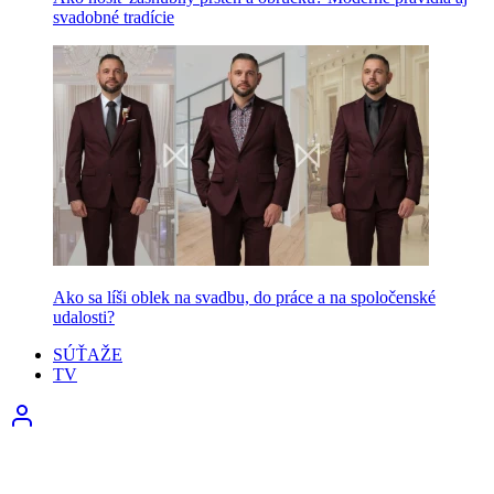
svadobné tradície
Ako sa líši oblek na svadbu, do práce a na spoločenské
udalosti?
SÚŤAŽE
TV