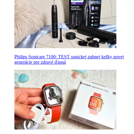
Philips Sonicare 7100: TEST sonickej zubnej kefky novej
generácie pre zdravé ďasná