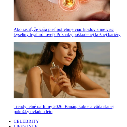
Ako zistiť, že vaša pleť potrebuje viac lipidov a nie viac
kyseliny hyalurónovej? Príznaky poškodenej kožnej bariéry
Trendy letné parfumy 2026: Banán, kokos a vôňa slanej
pokožky ovládnu leto
CELEBRITY
LIFESTYLE