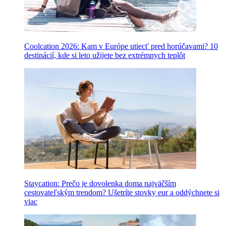
Coolcation 2026: Kam v Európe utiecť pred horúčavami? 10
destinácií, kde si leto užijete bez extrémnych teplôt
Staycation: Prečo je dovolenka doma najväčším
cestovateľským trendom? Ušetríte stovky eur a oddýchnete si
viac