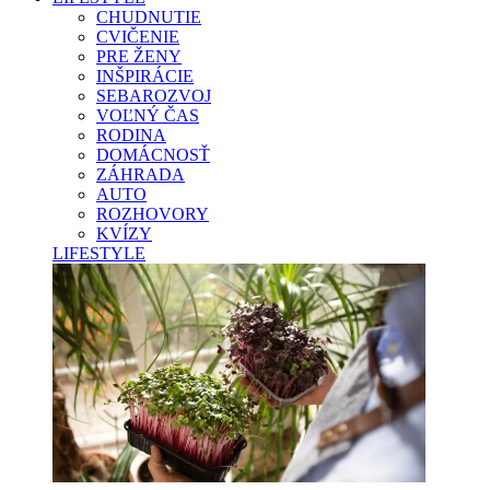
CHUDNUTIE
CVIČENIE
PRE ŽENY
INŠPIRÁCIE
SEBAROZVOJ
VOĽNÝ ČAS
RODINA
DOMÁCNOSŤ
ZÁHRADA
AUTO
ROZHOVORY
KVÍZY
LIFESTYLE