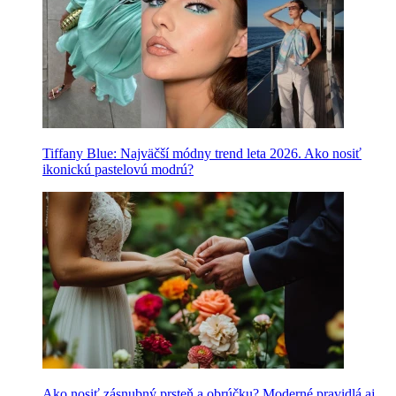
Tiffany Blue: Najväčší módny trend leta 2026. Ako nosiť
ikonickú pastelovú modrú?
Ako nosiť zásnubný prsteň a obrúčku? Moderné pravidlá aj