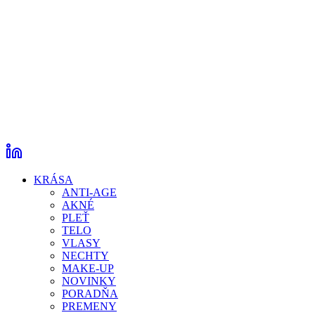
KRÁSA
ANTI-AGE
AKNÉ
PLEŤ
TELO
VLASY
NECHTY
MAKE-UP
NOVINKY
PORADŇA
PREMENY