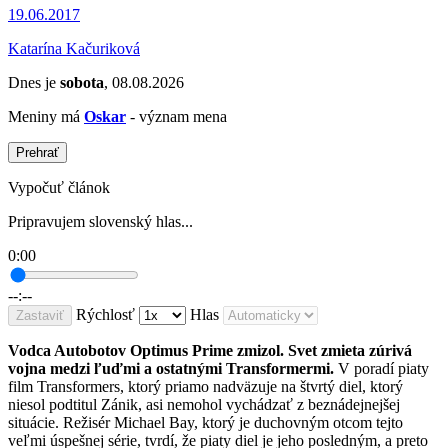
19.06.2017
Katarína Kačuriková
Dnes je
sobota
, 08.08.2026
Meniny má
Oskar
- význam mena
Prehrať
Vypočuť článok
Pripravujem slovenský hlas...
0:00
--:--
Rýchlosť
Hlas
Zastaviť
Vodca Autobotov Optimus Prime zmizol. Svet zmieta zúrivá
vojna medzi ľuďmi a ostatnými Transformermi.
V poradí piaty
film Transformers, ktorý priamo nadväzuje na štvrtý diel, ktorý
niesol podtitul Zánik, asi nemohol vychádzať z beznádejnejšej
situácie. Režisér Michael Bay, ktorý je duchovným otcom tejto
veľmi úspešnej série, tvrdí, že piaty diel je jeho posledným, a preto