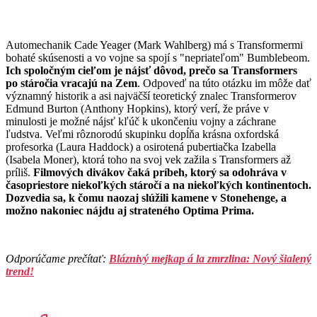
Automechanik Cade Yeager (Mark Wahlberg) má s Transformermi
bohaté skúsenosti a vo vojne sa spojí s "nepriateľom" Bumblebeom.
Ich spoločným cieľom je nájsť dôvod, prečo sa Transformers
po stáročia vracajú na Zem
. Odpoveď na túto otázku im môže dať
významný historik a asi najväčší teoretický znalec Transformerov
Edmund Burton (Anthony Hopkins), ktorý verí, že práve v
minulosti je možné nájsť kľúč k ukončeniu vojny a záchrane
ľudstva. Veľmi rôznorodú skupinku dopĺňa krásna oxfordská
profesorka (Laura Haddock) a osirotená pubertiačka Izabella
(Isabela Moner), ktorá toho na svoj vek zažila s Transformers až
príliš.
Filmových divákov čaká príbeh, ktorý sa odohráva v
časopriestore niekoľkých stáročí a na niekoľkých kontinentoch.
Dozvedia sa, k čomu naozaj slúžili kamene v Stonehenge, a
možno nakoniec nájdu aj strateného Optima Prima.
Odporúčame prečítať:
Bláznivý mejkap á la zmrzlina: Nový šialený
trend!