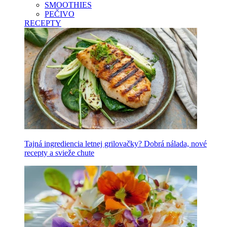
SMOOTHIES
PEČIVO
RECEPTY
Tajná ingrediencia letnej grilovačky? Dobrá nálada, nové
recepty a svieže chute