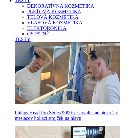
TESTY
DEKORATÍVNA KOZMETIKA
PLEŤOVÁ KOZMETIKA
TELOVÁ KOZMETIKA
VLASOVÁ KOZMETIKA
ELEKTORONIKA
OSTATNÉ
TESTY
Philips Head Pro Series 9000: testovali sme niekoľko
mesiacov holiaci strojček na hlavu