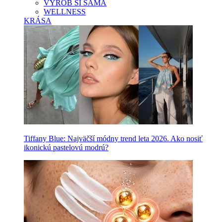
VYROB SI SAMA
WELLNESS
KRÁSA
Tiffany Blue: Najväčší módny trend leta 2026. Ako nosiť
ikonickú pastelovú modrú?