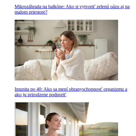
Mikrozáhrada na balkóne: Ako si vytvoriť zelenú oázu aj na
malom priestore?
Imunita po 40: Ako sa mení obranyschopnosť organizmu a
ako ju prirodzene podporiť