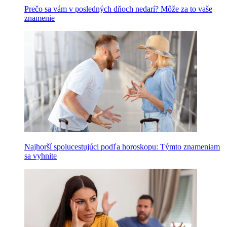
Prečo sa vám v posledných dňoch nedarí? Môže za to vaše
znamenie
Najhorší spolucestujúci podľa horoskopu: Týmto znameniam
sa vyhnite