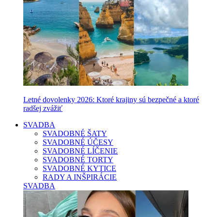
Letné dovolenky 2026: Ktoré krajiny sú bezpečné a ktoré
radšej zvážiť
SVADBA
SVADOBNÉ ŠATY
SVADOBNÉ ÚČESY
SVADOBNÉ LÍČENIE
SVADOBNÉ TORTY
SVADOBNÉ KYTICE
RADY A INŠPIRÁCIE
SVADBA