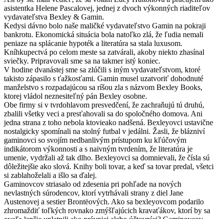
asistentka Helene Pascalovej, jednej z dvoch výkonných riaditeľov
vydavateľstva Bexley & Gamin.
Kedysi dávno bolo naše maličké vydavateľstvo Gamin na pokraji
bankrotu. Ekonomická situácia bola natoľko zlá, že ľudia nemali
peniaze na splácanie hypoték a literatúra sa stala luxusom.
Kníhkupectvá po celom meste sa zatvárali, akoby niekto zhasínal
sviečky. Pripravovali sme sa na takmer istý koniec.
V hodine dvanástej sme sa zlúčili s iným vydavateľstvom, ktoré
takisto zápasilo s ťažkosťami. Gamin musel uzatvoriť dohodnuté
manželstvo s rozpadajúcou sa ríšou zla s názvom Bexley Books,
ktorej vládol neznesiteľný pán Bexley osobne.
Obe firmy si v tvrdohlavom presvedčení, že zachraňujú tú druhú,
zbalili všetky veci a presťahovali sa do spoločného domova. Ani
jedna strana z toho nebola ktovieako nadšená. Bexleyovci ustavične
nostalgicky spomínali na stolný futbal v jedálni. Žasli, že blázniví
gaminovci so svojím nedbanlivým prístupom ku kľúčovým
indikátorom výkonnosti a s naivným tvrdením, že literatúra je
umenie, vydržali až tak dlho. Bexleyovci sa domnievali, že čísla sú
dôležitejšie ako slová. Knihy boli tovar, a keď sa tovar predal, všetci
si zablahoželali a išlo sa ďalej.
Gaminovcov striasalo od zdesenia pri pohľade na nových
nevlastných súrodencov, ktorí vytrhávali strany z diel Jane
Austenovej a sestier Brontëových. Ako sa bexleyovcom podarilo
zhromaždiť toľkých rovnako zmýšľajúcich kravaťákov, ktorí by sa