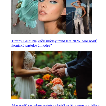
Tiffany Blue: Najväčší módny trend leta 2026. Ako nosiť
ikonickú pastelovú modrú?
Ako nosiť zásnubný prsteň a obrúčku? Moderné pravidlá aj