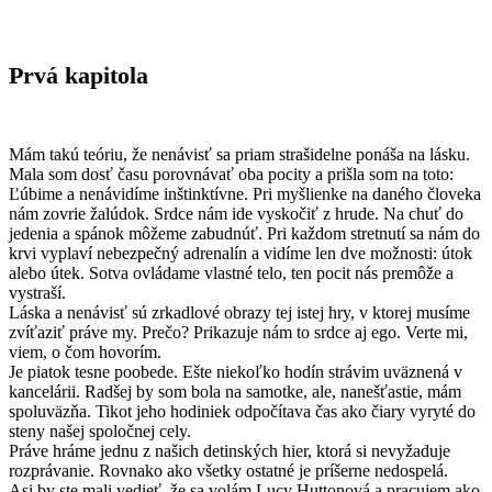
Prvá kapitola
Mám takú teóriu, že nenávisť sa priam strašidelne ponáša na lásku.
Mala som dosť času porovnávať oba pocity a prišla som na toto:
Ľúbime a nenávidíme inštinktívne. Pri myšlienke na daného človeka
nám zovrie žalúdok. Srdce nám ide vyskočiť z hrude. Na chuť do
jedenia a spánok môžeme zabudnúť. Pri každom stretnutí sa nám do
krvi vyplaví nebezpečný adrenalín a vidíme len dve možnosti: útok
alebo útek. Sotva ovládame vlastné telo, ten pocit nás premôže a
vystraší.
Láska a nenávisť sú zrkadlové obrazy tej istej hry, v ktorej musíme
zvíťaziť práve my. Prečo? Prikazuje nám to srdce aj ego. Verte mi,
viem, o čom hovorím.
Je piatok tesne poobede. Ešte niekoľko hodín strávim uväznená v
kancelárii. Radšej by som bola na samotke, ale, nanešťastie, mám
spoluväzňa. Tikot jeho hodiniek odpočítava čas ako čiary vyryté do
steny našej spoločnej cely.
Práve hráme jednu z našich detinských hier, ktorá si nevyžaduje
rozprávanie. Rovnako ako všetky ostatné je príšerne nedospelá.
Asi by ste mali vedieť, že sa volám Lucy Huttonová a pracujem ako