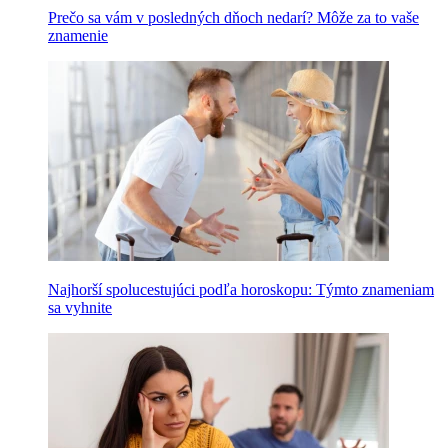
Prečo sa vám v posledných dňoch nedarí? Môže za to vaše
znamenie
Najhorší spolucestujúci podľa horoskopu: Týmto znameniam
sa vyhnite