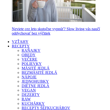
Neviete cez leto skutočne vypnúť? Slow living vás naučí
oddychovať bez výčitiek
VZŤAHY
RECEPTY
RAŇAJKY
OBEDY
VEČERE
POLIEVKY
MÄSITÉ JEDLÁ
BEZMÄSITÉ JEDLÁ
NÁPOJE
JEDNOHUBKY
DIÉTNE JEDLÁ
VEGAN
DEZERTY
RAW
KUCHÁRKY
RECEPTY ŠÉFKUCHÁROV