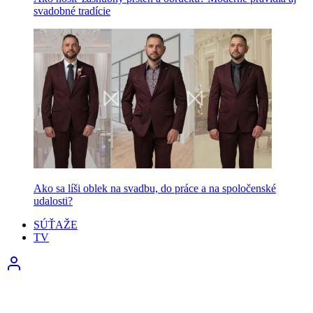
svadobné tradície
Ako sa líši oblek na svadbu, do práce a na spoločenské
udalosti?
SÚŤAŽE
TV