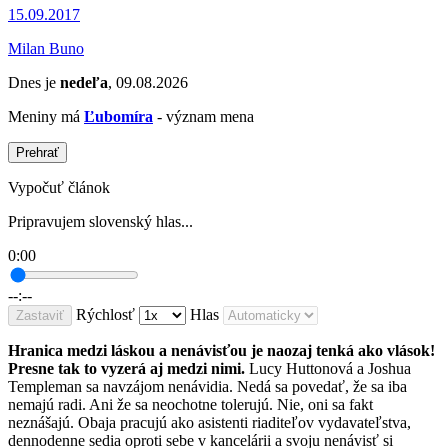
15.09.2017
Milan Buno
Dnes je
nedeľa
, 09.08.2026
Meniny má
Ľubomíra
- význam mena
Prehrať
Vypočuť článok
Pripravujem slovenský hlas...
0:00
--:--
Rýchlosť
Hlas
Zastaviť
Hranica medzi láskou a nenávisťou je naozaj tenká ako vlások!
Presne tak to vyzerá aj medzi nimi.
Lucy Huttonová a Joshua
Templeman sa navzájom nenávidia. Nedá sa povedať, že sa iba
nemajú radi. Ani že sa neochotne tolerujú. Nie, oni sa fakt
neznášajú. Obaja pracujú ako asistenti riaditeľov vydavateľstva,
dennodenne sedia oproti sebe v kancelárii a svoju nenávisť si