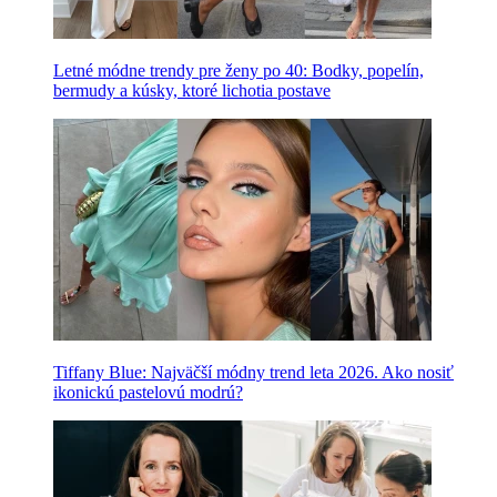
Letné módne trendy pre ženy po 40: Bodky, popelín,
bermudy a kúsky, ktoré lichotia postave
Tiffany Blue: Najväčší módny trend leta 2026. Ako nosiť
ikonickú pastelovú modrú?