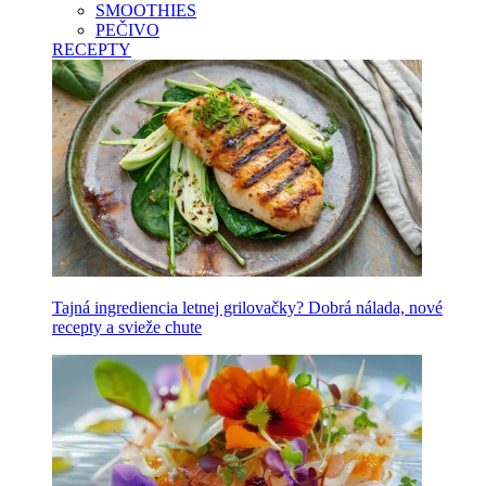
SMOOTHIES
PEČIVO
RECEPTY
Tajná ingrediencia letnej grilovačky? Dobrá nálada, nové
recepty a svieže chute