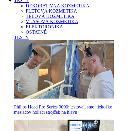
TESTY
DEKORATÍVNA KOZMETIKA
PLEŤOVÁ KOZMETIKA
TELOVÁ KOZMETIKA
VLASOVÁ KOZMETIKA
ELEKTORONIKA
OSTATNÉ
TESTY
Philips Head Pro Series 9000: testovali sme niekoľko
mesiacov holiaci strojček na hlavu