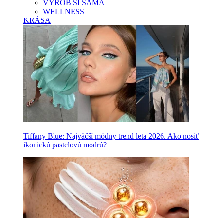
VYROB SI SAMA
WELLNESS
KRÁSA
Tiffany Blue: Najväčší módny trend leta 2026. Ako nosiť
ikonickú pastelovú modrú?