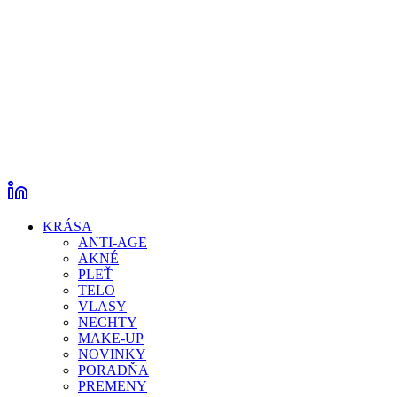
KRÁSA
ANTI-AGE
AKNÉ
PLEŤ
TELO
VLASY
NECHTY
MAKE-UP
NOVINKY
PORADŇA
PREMENY