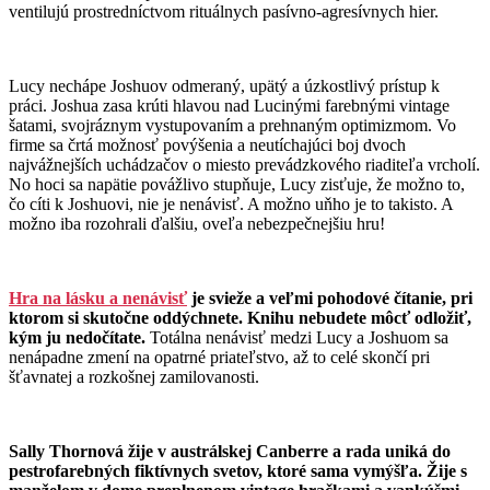
ventilujú prostredníctvom rituálnych pasívno-agresívnych hier.
Lucy nechápe Joshuov odmeraný, upätý a úzkostlivý prístup k
práci. Joshua zasa krúti hlavou nad Lucinými farebnými vintage
šatami, svojráznym vystupovaním a prehnaným optimizmom. Vo
firme sa črtá možnosť povýšenia a neutíchajúci boj dvoch
najvážnejších uchádzačov o miesto prevádzkového riaditeľa vrcholí.
No hoci sa napätie povážlivo stupňuje, Lucy zisťuje, že možno to,
čo cíti k Joshuovi, nie je nenávisť. A možno uňho je to takisto. A
možno iba rozohrali ďalšiu, oveľa nebezpečnejšiu hru!
Hra na lásku a nenávisť
je svieže a veľmi pohodové čítanie, pri
ktorom si skutočne oddýchnete. Knihu nebudete môcť odložiť,
kým ju nedočítate.
Totálna nenávisť medzi Lucy a Joshuom sa
nenápadne zmení na opatrné priateľstvo, až to celé skončí pri
šťavnatej a rozkošnej zamilovanosti.
Sally Thornová žije v austrálskej Canberre a rada uniká do
pestrofarebných fiktívnych svetov, ktoré sama vymýšľa. Žije s