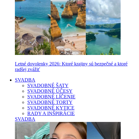
Letné dovolenky 2026: Ktoré krajiny sú bezpečné a ktoré
radšej zvážiť
SVADBA
SVADOBNÉ ŠATY
SVADOBNÉ ÚČESY
SVADOBNÉ LÍČENIE
SVADOBNÉ TORTY
SVADOBNÉ KYTICE
RADY A INŠPIRÁCIE
SVADBA