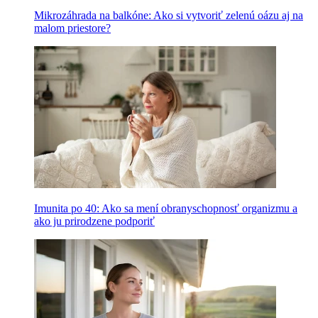
Mikrozáhrada na balkóne: Ako si vytvoriť zelenú oázu aj na
malom priestore?
Imunita po 40: Ako sa mení obranyschopnosť organizmu a
ako ju prirodzene podporiť