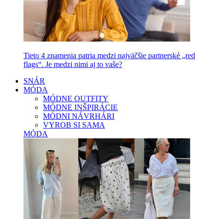
Tieto 4 znamenia patria medzi najväčšie partnerské „red
flags“. Je medzi nimi aj to vaše?
SNÁR
MÓDA
MÓDNE OUTFITY
MÓDNE INŠPIRÁCIE
MÓDNI NÁVRHÁRI
VYROB SI SAMA
MÓDA