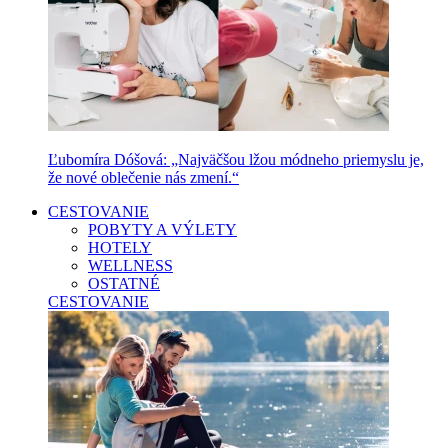
Ľubomíra Dóšová: „Najväčšou lžou módneho priemyslu je,
že nové oblečenie nás zmení.“
CESTOVANIE
POBYTY A VÝLETY
HOTELY
WELLNESS
OSTATNÉ
CESTOVANIE