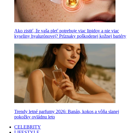
Ako zistiť, že vaša pleť potrebuje viac lipidov a nie viac
kyseliny hyalurónovej? Príznaky poškodenej kožnej bariéry
Trendy letné parfumy 2026: Banán, kokos a vôňa slanej
pokožky ovládnu leto
CELEBRITY
LIFESTYLE