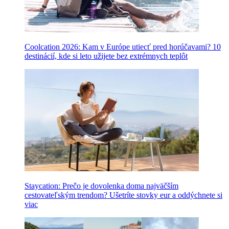
Coolcation 2026: Kam v Európe utiecť pred horúčavami? 10
destinácií, kde si leto užijete bez extrémnych teplôt
Staycation: Prečo je dovolenka doma najväčším
cestovateľským trendom? Ušetríte stovky eur a oddýchnete si
viac