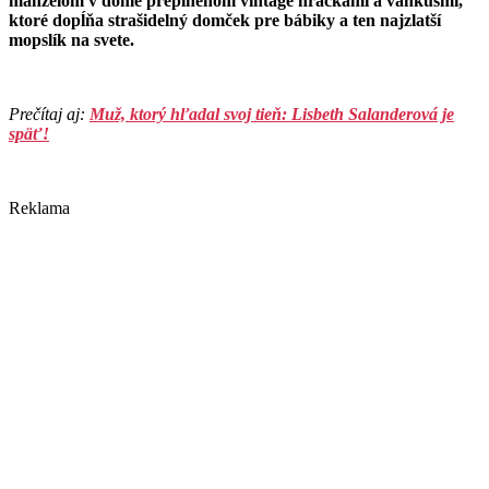
manželom v dome preplnenom vintage hračkami a vankúšmi,
ktoré dopĺňa strašidelný domček pre bábiky a ten najzlatší
mopslík na svete.
Prečítaj aj:
Muž, ktorý hľadal svoj tieň: Lisbeth Salanderová je
späť!
Reklama