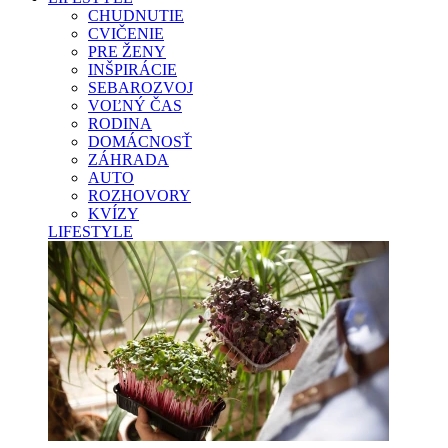
CHUDNUTIE
CVIČENIE
PRE ŽENY
INŠPIRÁCIE
SEBAROZVOJ
VOĽNÝ ČAS
RODINA
DOMÁCNOSŤ
ZÁHRADA
AUTO
ROZHOVORY
KVÍZY
LIFESTYLE