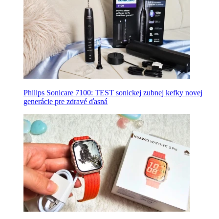
Philips Sonicare 7100: TEST sonickej zubnej kefky novej
generácie pre zdravé ďasná