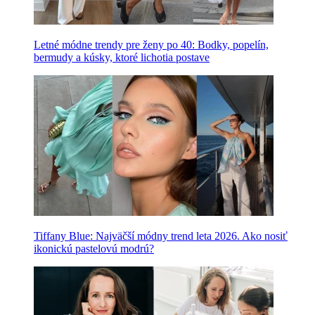
Letné módne trendy pre ženy po 40: Bodky, popelín,
bermudy a kúsky, ktoré lichotia postave
Tiffany Blue: Najväčší módny trend leta 2026. Ako nosiť
ikonickú pastelovú modrú?