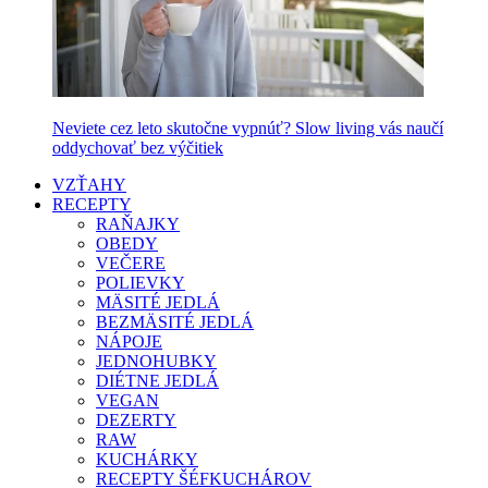
Neviete cez leto skutočne vypnúť? Slow living vás naučí
oddychovať bez výčitiek
VZŤAHY
RECEPTY
RAŇAJKY
OBEDY
VEČERE
POLIEVKY
MÄSITÉ JEDLÁ
BEZMÄSITÉ JEDLÁ
NÁPOJE
JEDNOHUBKY
DIÉTNE JEDLÁ
VEGAN
DEZERTY
RAW
KUCHÁRKY
RECEPTY ŠÉFKUCHÁROV