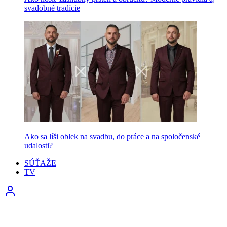
svadobné tradície
Ako sa líši oblek na svadbu, do práce a na spoločenské
udalosti?
SÚŤAŽE
TV