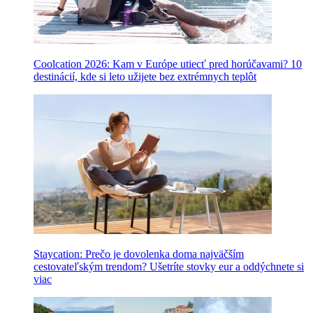
Coolcation 2026: Kam v Európe utiecť pred horúčavami? 10
destinácií, kde si leto užijete bez extrémnych teplôt
Staycation: Prečo je dovolenka doma najväčším
cestovateľským trendom? Ušetríte stovky eur a oddýchnete si
viac