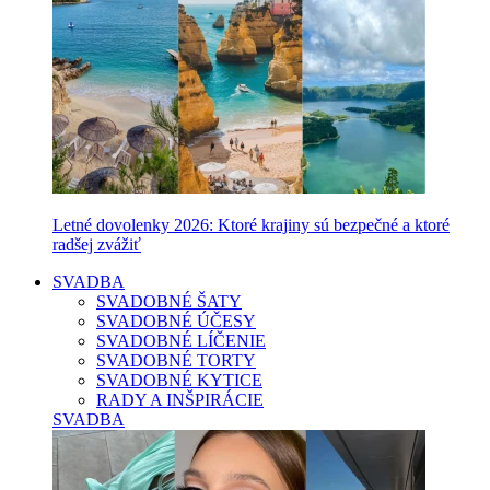
Letné dovolenky 2026: Ktoré krajiny sú bezpečné a ktoré
radšej zvážiť
SVADBA
SVADOBNÉ ŠATY
SVADOBNÉ ÚČESY
SVADOBNÉ LÍČENIE
SVADOBNÉ TORTY
SVADOBNÉ KYTICE
RADY A INŠPIRÁCIE
SVADBA