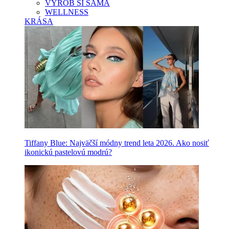
VYROB SI SAMA
WELLNESS
KRÁSA
Tiffany Blue: Najväčší módny trend leta 2026. Ako nosiť
ikonickú pastelovú modrú?