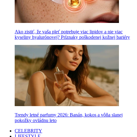
Ako zistiť, že vaša pleť potrebuje viac lipidov a nie viac
kyseliny hyalurónovej? Príznaky poškodenej kožnej bariéry
Trendy letné parfumy 2026: Banán, kokos a vôňa slanej
pokožky ovládnu leto
CELEBRITY
LIFESTYLE