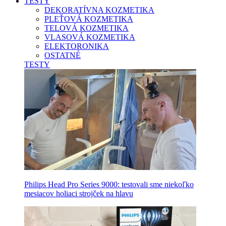
TESTY
DEKORATÍVNA KOZMETIKA
PLEŤOVÁ KOZMETIKA
TELOVÁ KOZMETIKA
VLASOVÁ KOZMETIKA
ELEKTORONIKA
OSTATNÉ
TESTY
Philips Head Pro Series 9000: testovali sme niekoľko
mesiacov holiaci strojček na hlavu