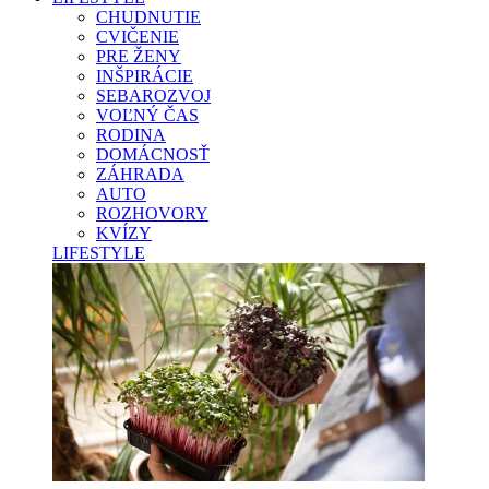
CHUDNUTIE
CVIČENIE
PRE ŽENY
INŠPIRÁCIE
SEBAROZVOJ
VOĽNÝ ČAS
RODINA
DOMÁCNOSŤ
ZÁHRADA
AUTO
ROZHOVORY
KVÍZY
LIFESTYLE