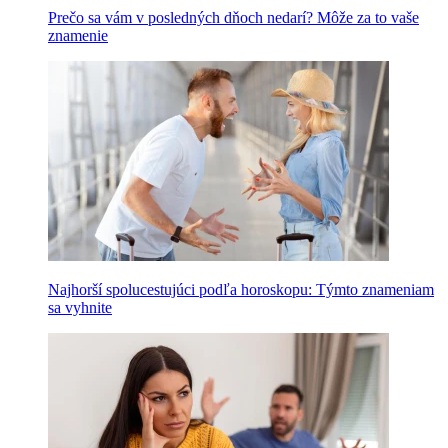
Prečo sa vám v posledných dňoch nedarí? Môže za to vaše
znamenie
Najhorší spolucestujúci podľa horoskopu: Týmto znameniam
sa vyhnite