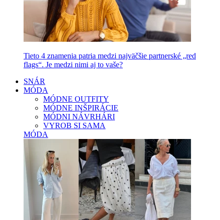
Tieto 4 znamenia patria medzi najväčšie partnerské „red
flags“. Je medzi nimi aj to vaše?
SNÁR
MÓDA
MÓDNE OUTFITY
MÓDNE INŠPIRÁCIE
MÓDNI NÁVRHÁRI
VYROB SI SAMA
MÓDA