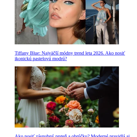
Tiffany Blue: Najväčší módny trend leta 2026. Ako nosiť
ikonickú pastelovú modrú?
Ako nosiť zásnubný prsteň a obrúčku? Moderné pravidlá aj