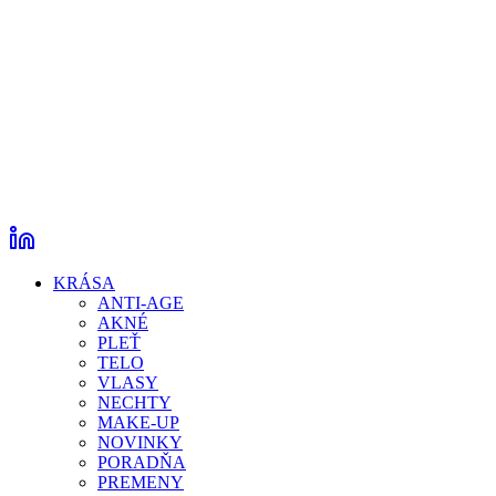
KRÁSA
ANTI-AGE
AKNÉ
PLEŤ
TELO
VLASY
NECHTY
MAKE-UP
NOVINKY
PORADŇA
PREMENY