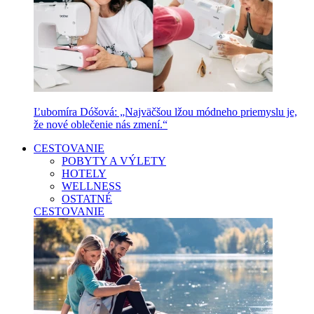
Ľubomíra Dóšová: „Najväčšou lžou módneho priemyslu je,
že nové oblečenie nás zmení.“
CESTOVANIE
POBYTY A VÝLETY
HOTELY
WELLNESS
OSTATNÉ
CESTOVANIE