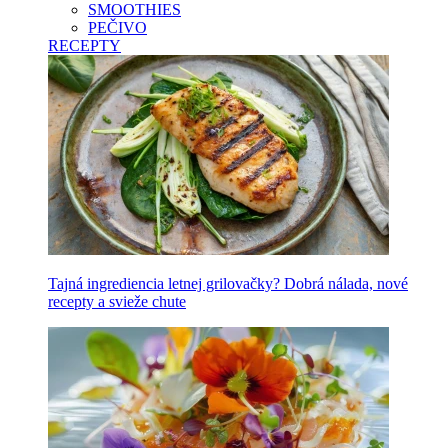
SMOOTHIES
PEČIVO
RECEPTY
Tajná ingrediencia letnej grilovačky? Dobrá nálada, nové
recepty a svieže chute