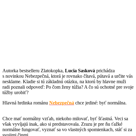
Autorka bestselleru Zlatokopka,
Lucia Sasková
prichádza
s novinkou Nebezpečná, ktorá je rovnako čítavá, pútavá a určite vás
nesklame. Kladie si tú základnú otázku, na ktorú by hlavne muži
radi poznali odpoveď: Po čom ženy túžia? A čo sú ochotné pre svoje
túžby urobiť?
Hlavná hrdinka románu
Nebezpečná
chce jediné: byť normálna.
Chce mať normálny vzťah, niekoho milovať, byť šťastná. Veci sa
však vyvíjajú inak, ako si predstavovala. Zrazu je pre ňu ťažké
normálne fungovať, vyznať sa vo vlastných spomienkach, stáť si za
svojimi činmi.