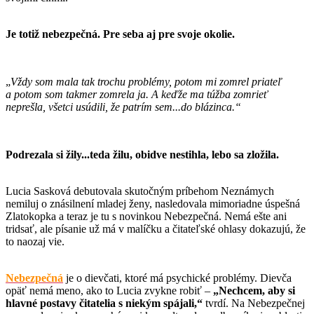
Je totiž nebezpečná. Pre seba aj pre svoje okolie.
„
Vždy som mala tak trochu problémy, potom mi zomrel priateľ
a potom som takmer zomrela ja. A keďže ma túžba zomrieť
neprešla, všetci usúdili, že patrím sem...do blázinca.“
Podrezala si žily...teda žilu, obidve nestihla, lebo sa zložila.
Lucia Sasková debutovala skutočným príbehom Neznámych
nemiluj o znásilnení mladej ženy, nasledovala mimoriadne úspešná
Zlatokopka a teraz je tu s novinkou Nebezpečná. Nemá ešte ani
tridsať, ale písanie už má v malíčku a čitateľské ohlasy dokazujú, že
to naozaj vie.
Nebezpečná
je o dievčati, ktoré má psychické problémy. Dievča
opäť nemá meno, ako to Lucia zvykne robiť –
„Nechcem, aby si
hlavné postavy čitatelia s niekým spájali,“
tvrdí. Na Nebezpečnej