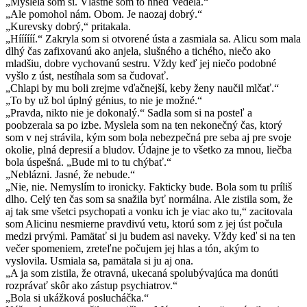
„Myslela som si. Vlastne som to hneď vedela.“
„Ale pomohol nám. Obom. Je naozaj dobrý.“
„Kurevsky dobrý,“ pritakala.
„Híííííí.“ Zakryla som si otvorené ústa a zasmiala sa. Alicu som mala
dlhý čas zafixovanú ako anjela, slušného a tichého, niečo ako
mladšiu, dobre vychovanú sestru. Vždy keď jej niečo podobné
vyšlo z úst, nestíhala som sa čudovať.
„Chlapi by mu boli zrejme vďačnejší, keby ženy naučil mlčať.“
„To by už bol úplný génius, to nie je možné.“
„Pravda, nikto nie je dokonalý.“ Sadla som si na posteľ a
poobzerala sa po izbe. Myslela som na ten nekonečný čas, ktorý
som v nej strávila, kým som bola nebezpečná pre seba aj pre svoje
okolie, plná depresií a bludov. Údajne je to všetko za mnou, liečba
bola úspešná. „Bude mi to tu chýbať.“
„Neblázni. Jasné, že nebude.“
„Nie, nie. Nemyslím to ironicky. Fakticky bude. Bola som tu príliš
dlho. Celý ten čas som sa snažila byť normálna. Ale zistila som, že
aj tak sme všetci psychopati a vonku ich je viac ako tu,“ zacitovala
som Alicinu nesmierne pravdivú vetu, ktorú som z jej úst počula
medzi prvými. Pamätať si ju budem asi naveky. Vždy keď si na ten
večer spomeniem, zreteľne počujem jej hlas a tón, akým to
vyslovila. Usmiala sa, pamätala si ju aj ona.
„A ja som zistila, že otravná, ukecaná spolubývajúca ma donúti
rozprávať skôr ako zástup psychiatrov.“
„Bola si ukážková poslucháčka.“