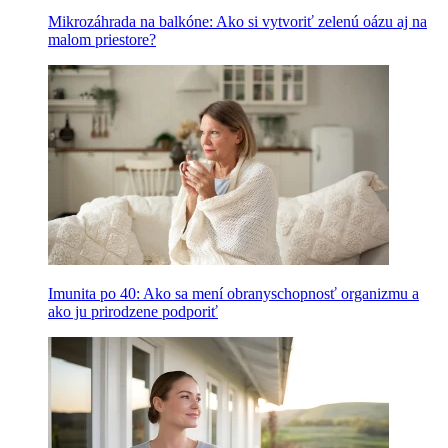
Mikrozáhrada na balkóne: Ako si vytvoriť zelenú oázu aj na
malom priestore?
Imunita po 40: Ako sa mení obranyschopnosť organizmu a
ako ju prirodzene podporiť