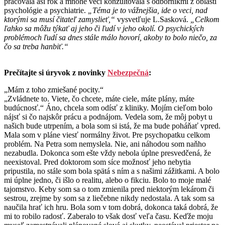
pracovala asi rok a mnohé veci konzultovala s odborníkmi z oblasti
psychológie a psychiatrie.
„Téma je to vážnejšia, ide o veci, nad
ktorými sa musí čitateľ zamyslieť,“
vysvetľuje L.Sasková.
„Celkom
ľahko sa môžu týkať aj jeho či ľudí v jeho okolí. O psychických
problémoch ľudí sa dnes stále málo hovorí, akoby to bolo niečo, za
čo sa treba hanbiť.“
Prečítajte si úryvok z novinky
Nebezpečná
:
„Mám z toho zmiešané pocity.“
„Zvládnete to. Viete, čo chcete, máte ciele, máte plány, máte
budúcnosť.“ Áno, chcela som odísť z kliniky. Mojím cieľom bolo
nájsť si čo najskôr prácu a podnájom. Vedela som, že môj pobyt u
našich bude utrpením, a bola som si istá, že ma bude poháňať vpred.
Mala som v pláne viesť normálny život. Pre psychopatku celkom
problém. Na Petra som nemyslela. Nie, ani náhodou som naňho
nezabudla. Dokonca som ešte vždy nebola úplne presvedčená, že
neexistoval. Pred doktorom som síce možnosť jeho nebytia
pripustila, no stále som bola spätá s ním a s našimi zážitkami. A bolo
mi úplne jedno, či išlo o realitu, alebo o fikciu. Bolo to moje malé
tajomstvo. Keby som sa o tom zmienila pred niektorým lekárom či
sestrou, zrejme by som sa z liečebne nikdy nedostala. A tak som sa
naučila hrať ich hru. Bola som v tom dobrá, dokonca taká dobrá, že
mi to robilo radosť. Zaberalo to však dosť veľa času. Keďže moju