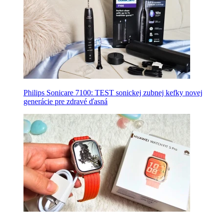
Philips Sonicare 7100: TEST sonickej zubnej kefky novej
generácie pre zdravé ďasná