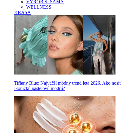
VYROB SI SAMA
WELLNESS
KRÁSA
Tiffany Blue: Najväčší módny trend leta 2026. Ako nosiť
ikonickú pastelovú modrú?