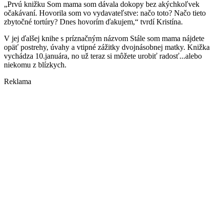
„Prvú knižku Som mama som dávala dokopy bez akýchkoľvek
očakávaní. Hovorila som vo vydavateľstve: načo toto? Načo tieto
zbytočné tortúry? Dnes hovorím ďakujem,“ tvrdí Kristína.
V jej ďalšej knihe s príznačným názvom Stále som mama nájdete
opäť postrehy, úvahy a vtipné zážitky dvojnásobnej matky. Knižka
vychádza 10.januára, no už teraz si môžete urobiť radosť...alebo
niekomu z blízkych.
Reklama