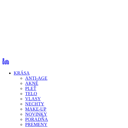
KRÁSA
ANTI-AGE
AKNÉ
PLEŤ
TELO
VLASY
NECHTY
MAKE-UP
NOVINKY
PORADŇA
PREMENY