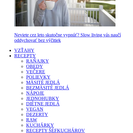
Neviete cez leto skutočne vypnúť? Slow living vás naučí
oddychovať bez výčitiek
VZŤAHY
RECEPTY
RAŇAJKY
OBEDY
VEČERE
POLIEVKY
MÄSITÉ JEDLÁ
BEZMÄSITÉ JEDLÁ
NÁPOJE
JEDNOHUBKY
DIÉTNE JEDLÁ
VEGAN
DEZERTY
RAW
KUCHÁRKY
RECEPTY ŠÉFKUCHÁROV