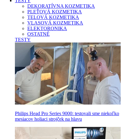
TESTY
DEKORATÍVNA KOZMETIKA
PLEŤOVÁ KOZMETIKA
TELOVÁ KOZMETIKA
VLASOVÁ KOZMETIKA
ELEKTORONIKA
OSTATNÉ
TESTY
Philips Head Pro Series 9000: testovali sme niekoľko
mesiacov holiaci strojček na hlavu