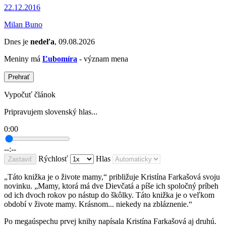
22.12.2016
Milan Buno
Dnes je
nedeľa
, 09.08.2026
Meniny má
Ľubomíra
- význam mena
Prehrať
Vypočuť článok
Pripravujem slovenský hlas...
0:00
--:--
Rýchlosť
Hlas
Zastaviť
„Táto knižka je o živote mamy,“ približuje Kristína Farkašová svoju
novinku. „Mamy, ktorá má dve Dievčatá a píše ich spoločný príbeh
od ich dvoch rokov po nástup do škôlky. Táto knižka je o veľkom
období v živote mamy. Krásnom... niekedy na zbláznenie.“
Po megaúspechu prvej knihy napísala Kristína Farkašová aj druhú.