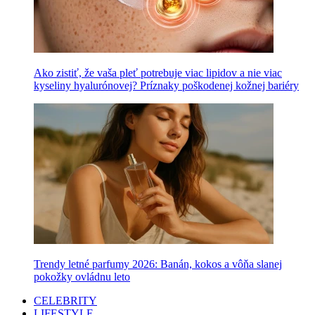
Ako zistiť, že vaša pleť potrebuje viac lipidov a nie viac
kyseliny hyalurónovej? Príznaky poškodenej kožnej bariéry
Trendy letné parfumy 2026: Banán, kokos a vôňa slanej
pokožky ovládnu leto
CELEBRITY
LIFESTYLE