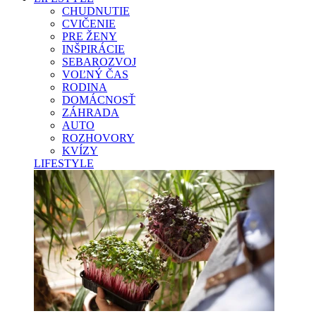
CHUDNUTIE
CVIČENIE
PRE ŽENY
INŠPIRÁCIE
SEBAROZVOJ
VOĽNÝ ČAS
RODINA
DOMÁCNOSŤ
ZÁHRADA
AUTO
ROZHOVORY
KVÍZY
LIFESTYLE