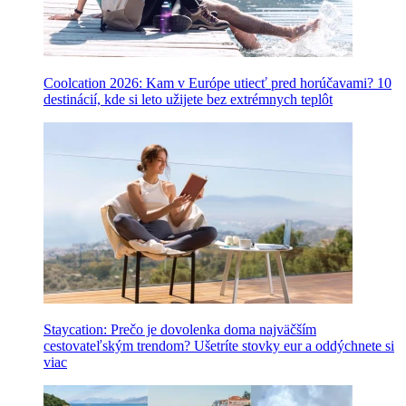
Coolcation 2026: Kam v Európe utiecť pred horúčavami? 10
destinácií, kde si leto užijete bez extrémnych teplôt
Staycation: Prečo je dovolenka doma najväčším
cestovateľským trendom? Ušetríte stovky eur a oddýchnete si
viac