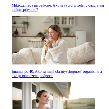
Mikrozáhrada na balkóne: Ako si vytvoriť zelenú oázu aj na
malom priestore?
Imunita po 40: Ako sa mení obranyschopnosť organizmu a
ako ju prirodzene podporiť