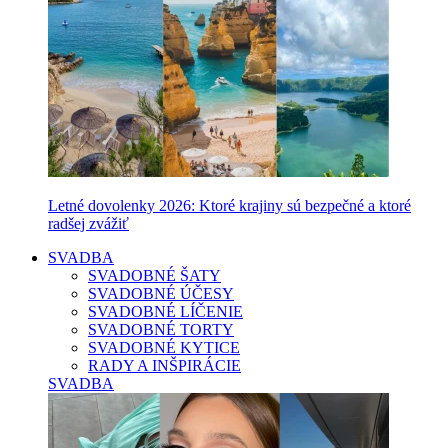
Letné dovolenky 2026: Ktoré krajiny sú bezpečné a ktoré
radšej zvážiť
SVADBA
SVADOBNÉ ŠATY
SVADOBNÉ ÚČESY
SVADOBNÉ LÍČENIE
SVADOBNÉ TORTY
SVADOBNÉ KYTICE
RADY A INŠPIRÁCIE
SVADBA