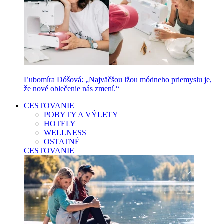
Ľubomíra Dóšová: „Najväčšou lžou módneho priemyslu je,
že nové oblečenie nás zmení.“
CESTOVANIE
POBYTY A VÝLETY
HOTELY
WELLNESS
OSTATNÉ
CESTOVANIE