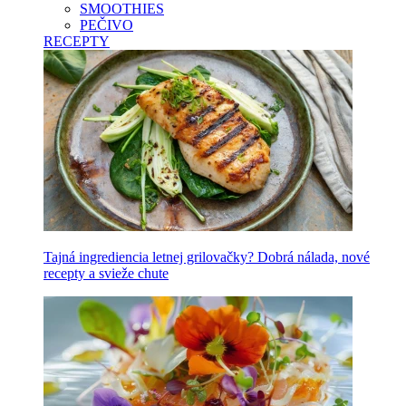
SMOOTHIES
PEČIVO
RECEPTY
Tajná ingrediencia letnej grilovačky? Dobrá nálada, nové
recepty a svieže chute