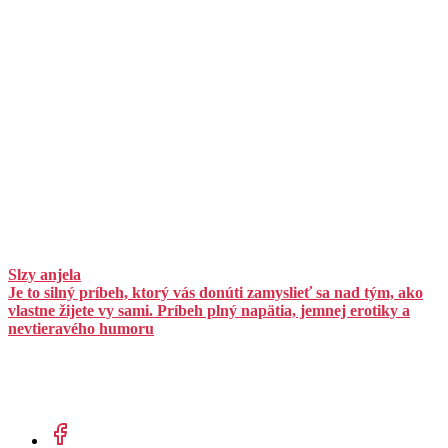
Slzy anjela
Je to silný príbeh, ktorý vás donúti zamyslieť sa nad tým, ako
vlastne žijete vy sami. Príbeh plný napätia, jemnej erotiky a
nevtieravého humoru