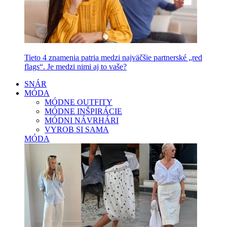
Tieto 4 znamenia patria medzi najväčšie partnerské „red
flags“. Je medzi nimi aj to vaše?
SNÁR
MÓDA
MÓDNE OUTFITY
MÓDNE INŠPIRÁCIE
MÓDNI NÁVRHÁRI
VYROB SI SAMA
MÓDA