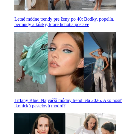
Letné módne trendy pre ženy po 40: Bodky, popelín,
bermudy a kúsky, ktoré lichotia postave
Tiffany Blue: Najväčší módny trend leta 2026. Ako nosiť
ikonickú pastelovú modrú?