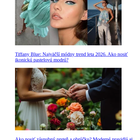
Tiffany Blue: Najväčší módny trend leta 2026. Ako nosiť
ikonickú pastelovú modrú?
Ako nosiť zásnubný prsteň a obrúčku? Moderné pravidlá aj