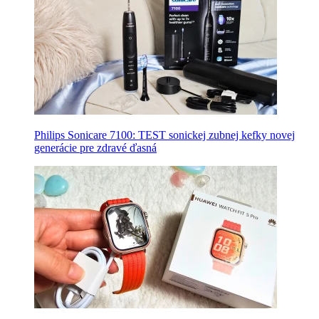
Philips Sonicare 7100: TEST sonickej zubnej kefky novej
generácie pre zdravé ďasná