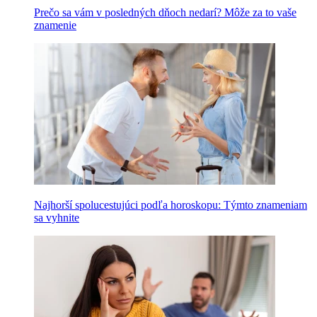
Prečo sa vám v posledných dňoch nedarí? Môže za to vaše
znamenie
Najhorší spolucestujúci podľa horoskopu: Týmto znameniam
sa vyhnite