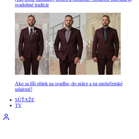
svadobné tradície
Ako sa líši oblek na svadbu, do práce a na spoločenské
udalosti?
SÚŤAŽE
TV