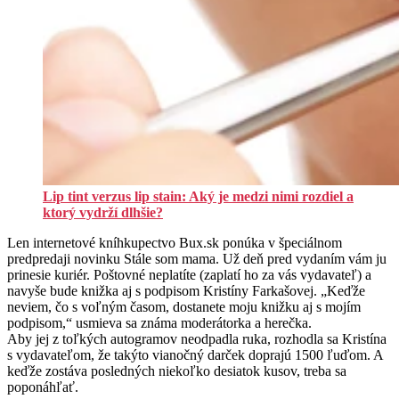
Lip tint verzus lip stain: Aký je medzi nimi rozdiel a
ktorý vydrží dlhšie?
Len internetové kníhkupectvo Bux.sk ponúka v špeciálnom
predpredaji novinku Stále som mama. Už deň pred vydaním vám ju
prinesie kuriér. Poštovné neplatíte (zaplatí ho za vás vydavateľ) a
navyše bude knižka aj s podpisom Kristíny Farkašovej. „Keďže
neviem, čo s voľným časom, dostanete moju knižku aj s mojím
podpisom,“ usmieva sa známa moderátorka a herečka.
Aby jej z toľkých autogramov neodpadla ruka, rozhodla sa Kristína
s vydavateľom, že takýto vianočný darček doprajú 1500 ľuďom. A
keďže zostáva posledných niekoľko desiatok kusov, treba sa
poponáhľať.