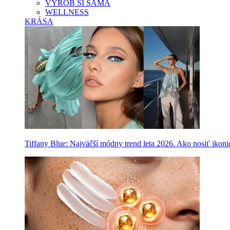
VYROB SI SAMA
WELLNESS
KRÁSA
Tiffany Blue: Najväčší módny trend leta 2026. Ako nosiť ikon