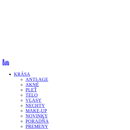
KRÁSA
ANTI-AGE
AKNÉ
PLEŤ
TELO
VLASY
NECHTY
MAKE-UP
NOVINKY
PORADŇA
PREMENY