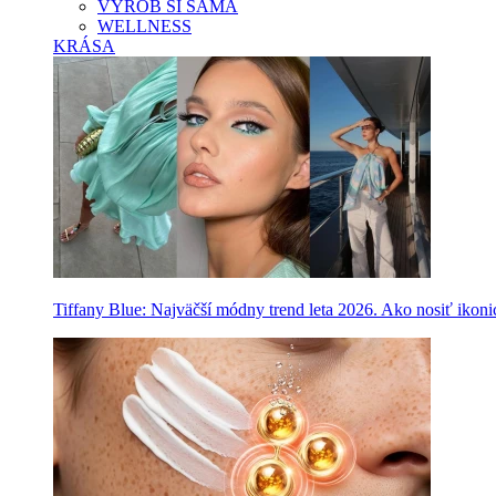
VYROB SI SAMA
WELLNESS
KRÁSA
Tiffany Blue: Najväčší módny trend leta 2026. Ako nosiť ikon