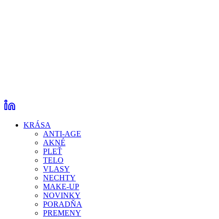
KRÁSA
ANTI-AGE
AKNÉ
PLEŤ
TELO
VLASY
NECHTY
MAKE-UP
NOVINKY
PORADŇA
PREMENY