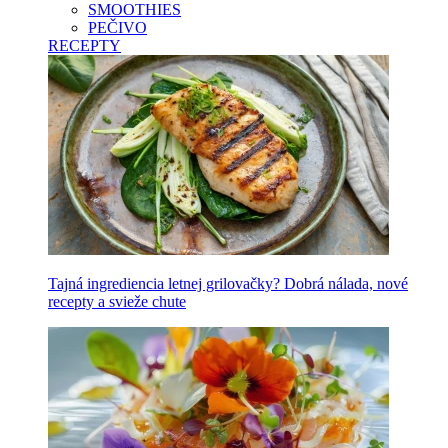
SMOOTHIES
PEČIVO
RECEPTY
Tajná ingrediencia letnej grilovačky? Dobrá nálada, nové
recepty a svieže chute