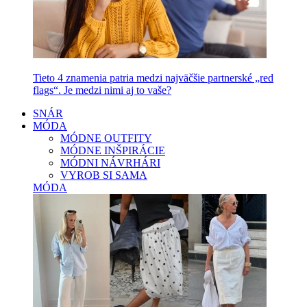
Tieto 4 znamenia patria medzi najväčšie partnerské „red
flags“. Je medzi nimi aj to vaše?
SNÁR
MÓDA
MÓDNE OUTFITY
MÓDNE INŠPIRÁCIE
MÓDNI NÁVRHÁRI
VYROB SI SAMA
MÓDA