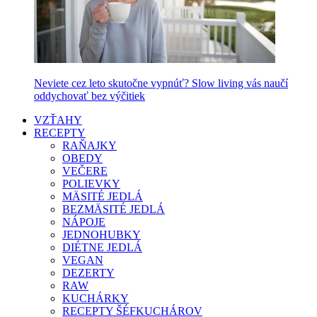
Neviete cez leto skutočne vypnúť? Slow living vás naučí
oddychovať bez výčitiek
VZŤAHY
RECEPTY
RAŇAJKY
OBEDY
VEČERE
POLIEVKY
MÄSITÉ JEDLÁ
BEZMÄSITÉ JEDLÁ
NÁPOJE
JEDNOHUBKY
DIÉTNE JEDLÁ
VEGAN
DEZERTY
RAW
KUCHÁRKY
RECEPTY ŠÉFKUCHÁROV