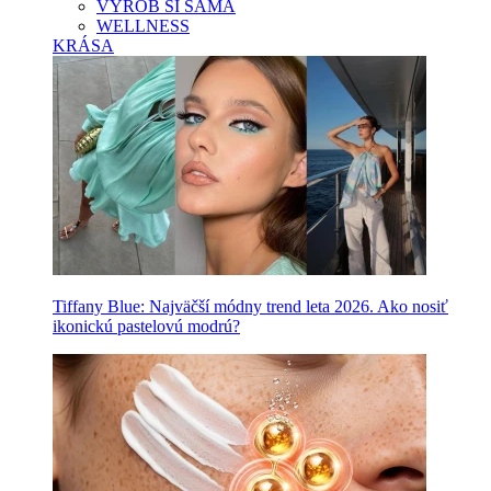
VYROB SI SAMA
WELLNESS
KRÁSA
Tiffany Blue: Najväčší módny trend leta 2026. Ako nosiť
ikonickú pastelovú modrú?