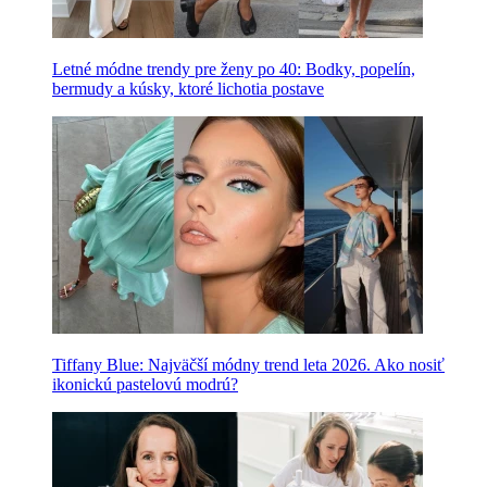
Letné módne trendy pre ženy po 40: Bodky, popelín,
bermudy a kúsky, ktoré lichotia postave
Tiffany Blue: Najväčší módny trend leta 2026. Ako nosiť
ikonickú pastelovú modrú?