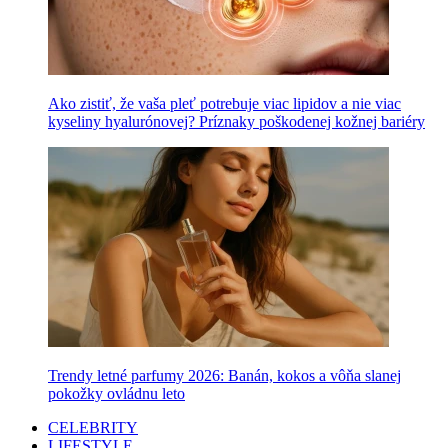
Ako zistiť, že vaša pleť potrebuje viac lipidov a nie viac
kyseliny hyalurónovej? Príznaky poškodenej kožnej bariéry
Trendy letné parfumy 2026: Banán, kokos a vôňa slanej
pokožky ovládnu leto
CELEBRITY
LIFESTYLE