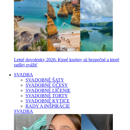
Letné dovolenky 2026: Ktoré krajiny sú bezpečné a ktoré
radšej zvážiť
SVADBA
SVADOBNÉ ŠATY
SVADOBNÉ ÚČESY
SVADOBNÉ LÍČENIE
SVADOBNÉ TORTY
SVADOBNÉ KYTICE
RADY A INŠPIRÁCIE
SVADBA