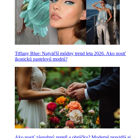
Tiffany Blue: Najväčší módny trend leta 2026. Ako nosiť
ikonickú pastelovú modrú?
Ako nosiť zásnubný prsteň a obrúčku? Moderné pravidlá aj