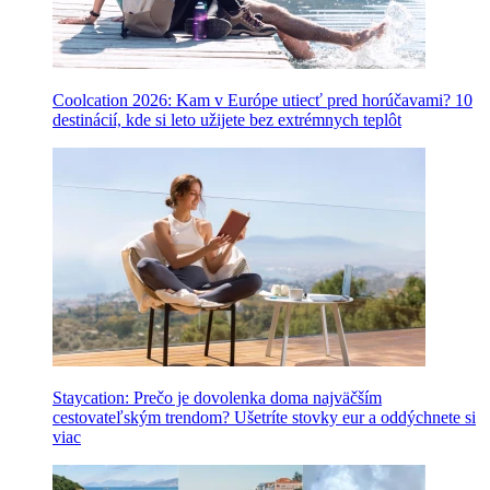
Coolcation 2026: Kam v Európe utiecť pred horúčavami? 10
destinácií, kde si leto užijete bez extrémnych teplôt
Staycation: Prečo je dovolenka doma najväčším
cestovateľským trendom? Ušetríte stovky eur a oddýchnete si
viac