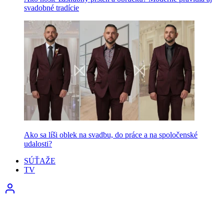
svadobné tradície
Ako sa líši oblek na svadbu, do práce a na spoločenské
udalosti?
SÚŤAŽE
TV