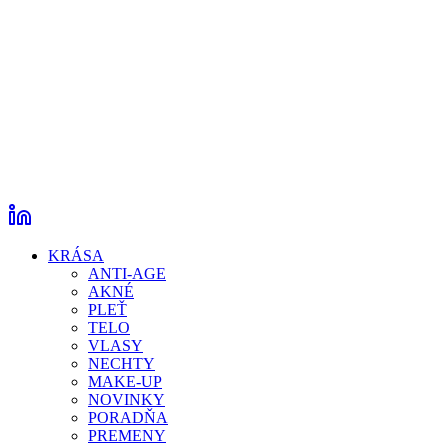
KRÁSA
ANTI-AGE
AKNÉ
PLEŤ
TELO
VLASY
NECHTY
MAKE-UP
NOVINKY
PORADŇA
PREMENY