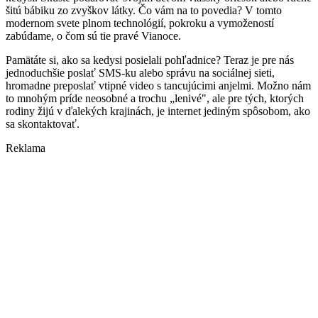
šitú bábiku zo zvyškov látky. Čo vám na to povedia? V tomto
modernom svete plnom technológií, pokroku a vymožeností
zabúdame, o čom sú tie pravé Vianoce.
Pamätáte si, ako sa kedysi posielali pohľadnice? Teraz je pre nás
jednoduchšie poslať SMS-ku alebo správu na sociálnej sieti,
hromadne preposlať vtipné video s tancujúcimi anjelmi. Možno nám
to mnohým príde neosobné a trochu „lenivé", ale pre tých, ktorých
rodiny žijú v ďalekých krajinách, je internet jediným spôsobom, ako
sa skontaktovať.
Reklama