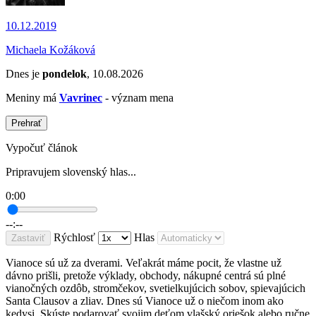
10.12.2019
Michaela Kožáková
Dnes je
pondelok
, 10.08.2026
Meniny má
Vavrinec
- význam mena
Prehrať
Vypočuť článok
Pripravujem slovenský hlas...
0:00
--:--
Rýchlosť
Hlas
Zastaviť
Vianoce sú už za dverami. Veľakrát máme pocit, že vlastne už
dávno prišli, pretože výklady, obchody, nákupné centrá sú plné
vianočných ozdôb, stromčekov, svetielkujúcich sobov, spievajúcich
Santa Clausov a zliav. Dnes sú Vianoce už o niečom inom ako
kedysi. Skúste podarovať svojim deťom vlašský oriešok alebo ručne