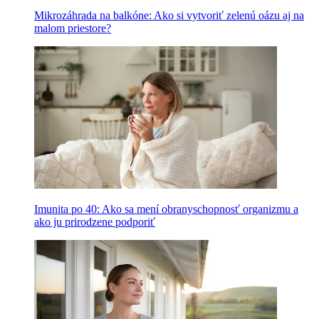
Mikrozáhrada na balkóne: Ako si vytvoriť zelenú oázu aj na
malom priestore?
Imunita po 40: Ako sa mení obranyschopnosť organizmu a
ako ju prirodzene podporiť