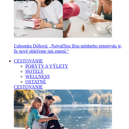
Ľubomíra Dóšová: „Najväčšou lžou módneho priemyslu je,
že nové oblečenie nás zmení.“
CESTOVANIE
POBYTY A VÝLETY
HOTELY
WELLNESS
OSTATNÉ
CESTOVANIE