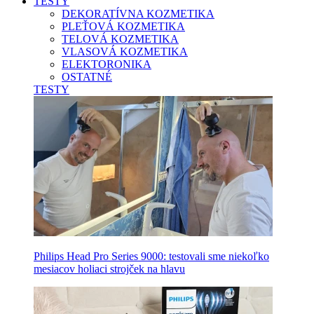
TESTY
DEKORATÍVNA KOZMETIKA
PLEŤOVÁ KOZMETIKA
TELOVÁ KOZMETIKA
VLASOVÁ KOZMETIKA
ELEKTORONIKA
OSTATNÉ
TESTY
Philips Head Pro Series 9000: testovali sme niekoľko
mesiacov holiaci strojček na hlavu