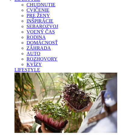
CHUDNUTIE
CVIČENIE
PRE ŽENY
INŠPIRÁCIE
SEBAROZVOJ
VOĽNÝ ČAS
RODINA
DOMÁCNOSŤ
ZÁHRADA
AUTO
ROZHOVORY
KVÍZY
LIFESTYLE