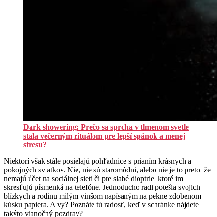
Dark showering: Prečo sa sprcha v tlmenom svetle
stala večerným rituálom pre lepší spánok a menej
stresu?
Niektorí však stále posielajú pohľadnice s prianím krásnych a
pokojných sviatkov. Nie, nie sú staromódni, alebo nie je to preto, že
nemajú účet na sociálnej sieti či pre slabé dioptrie, ktoré im
skresľujú písmenká na telefóne. Jednoducho radi potešia svojich
blízkych a rodinu milým vinšom napísaným na pekne zdobenom
kúsku papiera. A vy? Poznáte tú radosť, keď v schránke nájdete
takýto vianočný pozdrav?