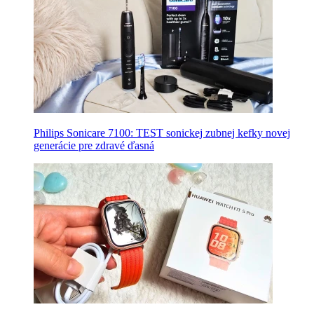
Philips Sonicare 7100: TEST sonickej zubnej kefky novej
generácie pre zdravé ďasná