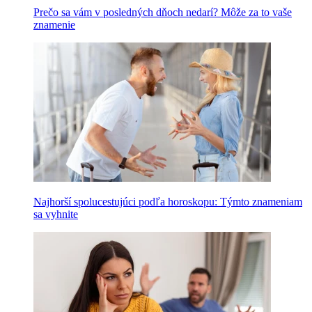
Prečo sa vám v posledných dňoch nedarí? Môže za to vaše
znamenie
Najhorší spolucestujúci podľa horoskopu: Týmto znameniam
sa vyhnite