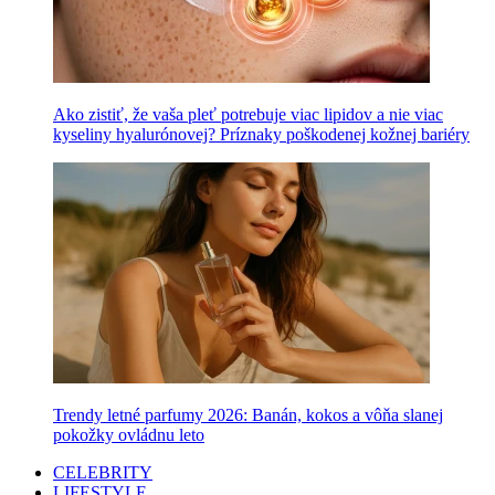
Ako zistiť, že vaša pleť potrebuje viac lipidov a nie viac
kyseliny hyalurónovej? Príznaky poškodenej kožnej bariéry
Trendy letné parfumy 2026: Banán, kokos a vôňa slanej
pokožky ovládnu leto
CELEBRITY
LIFESTYLE