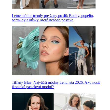
Letné módne trendy pre ženy po 40: Bodky, popelín,
bermudy a kúsky, ktoré lichotia postave
Tiffany Blue: Najväčší módny trend leta 2026. Ako nosiť
ikonickú pastelovú modrú?