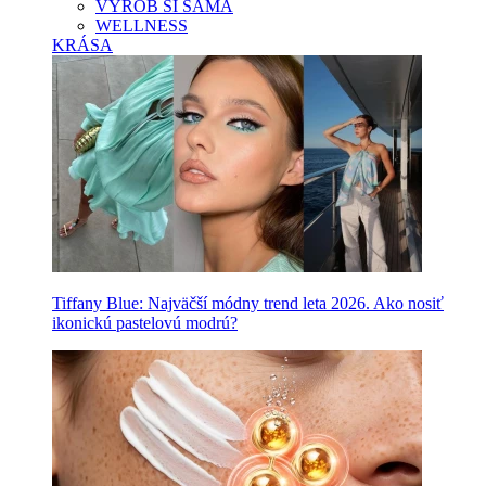
VYROB SI SAMA
WELLNESS
KRÁSA
Tiffany Blue: Najväčší módny trend leta 2026. Ako nosiť
ikonickú pastelovú modrú?