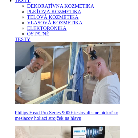
TESTY
DEKORATÍVNA KOZMETIKA
PLEŤOVÁ KOZMETIKA
TELOVÁ KOZMETIKA
VLASOVÁ KOZMETIKA
ELEKTORONIKA
OSTATNÉ
TESTY
Philips Head Pro Series 9000: testovali sme niekoľko
mesiacov holiaci strojček na hlavu