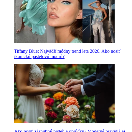
Tiffany Blue: Najväčší módny trend leta 2026. Ako nosiť
ikonickú pastelovú modrú?
Ako nosiť zásnubný prsteň a obrúčku? Moderné pravidlá aj