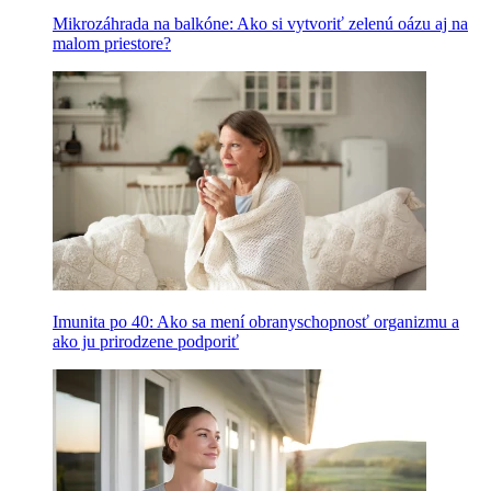
Mikrozáhrada na balkóne: Ako si vytvoriť zelenú oázu aj na
malom priestore?
Imunita po 40: Ako sa mení obranyschopnosť organizmu a
ako ju prirodzene podporiť