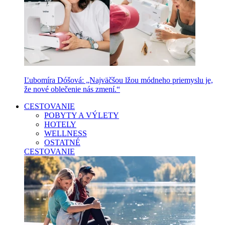
Ľubomíra Dóšová: „Najväčšou lžou módneho priemyslu je,
že nové oblečenie nás zmení.“
CESTOVANIE
POBYTY A VÝLETY
HOTELY
WELLNESS
OSTATNÉ
CESTOVANIE