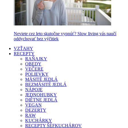
Neviete cez leto skutočne vypnúť? Slow living vás naučí
oddychovať bez výčitiek
VZŤAHY
RECEPTY
RAŇAJKY
OBEDY
VEČERE
POLIEVKY
MÄSITÉ JEDLÁ
BEZMÄSITÉ JEDLÁ
NÁPOJE
JEDNOHUBKY
DIÉTNE JEDLÁ
VEGAN
DEZERTY
RAW
KUCHÁRKY
RECEPTY ŠÉFKUCHÁROV