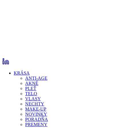
KRÁSA
ANTI-AGE
AKNÉ
PLEŤ
TELO
VLASY
NECHTY
MAKE-UP
NOVINKY
PORADŇA
PREMENY