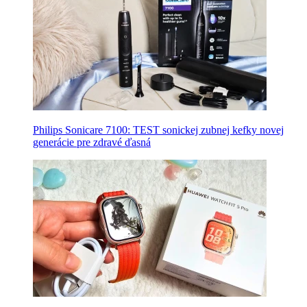
Philips Sonicare 7100: TEST sonickej zubnej kefky novej
generácie pre zdravé ďasná