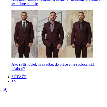
svadobné tradície
Ako sa líši oblek na svadbu, do práce a na spoločenské
udalosti?
SÚŤAŽE
TV