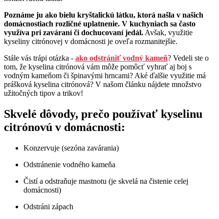
Poznáme ju ako bielu kryštalickú látku, ktorá našla v našich
domácnostiach rozličné uplatnenie. V kuchyniach sa často
využíva pri zaváraní či dochucovaní jedál.
Avšak, využitie
kyseliny citrónovej v domácnosti je oveľa rozmanitejšie.
Stále vás trápi otázka -
ako odstrániť vodný kameň
? Vedeli ste o
tom, že kyselina citrónová vám môže pomôcť vyhrať aj boj s
vodným kameňom či špinavými hrncami? Aké ďalšie využitie má
prášková kyselina citrónová? V našom článku nájdete množstvo
užitočných tipov a trikov!
Skvelé dôvody, prečo používať kyselinu
citrónovú v domácnosti:
Konzervuje (sezóna zavárania)
Odstránenie vodného kameňa
Čistí a odstraňuje mastnotu (je skvelá na čistenie celej
domácnosti)
Odstráni zápach