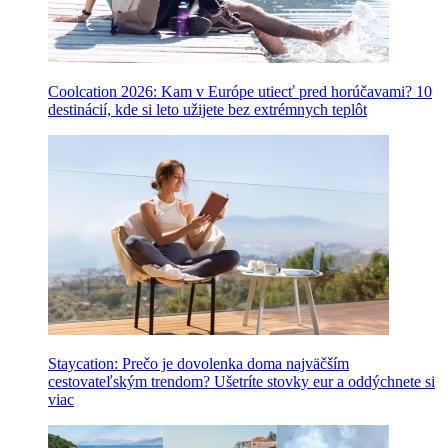
Coolcation 2026: Kam v Európe utiecť pred horúčavami? 10
destinácií, kde si leto užijete bez extrémnych teplôt
Staycation: Prečo je dovolenka doma najväčším
cestovateľským trendom? Ušetríte stovky eur a oddýchnete si
viac