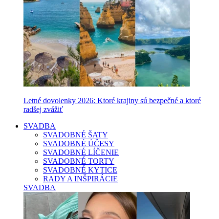
Letné dovolenky 2026: Ktoré krajiny sú bezpečné a ktoré
radšej zvážiť
SVADBA
SVADOBNÉ ŠATY
SVADOBNÉ ÚČESY
SVADOBNÉ LÍČENIE
SVADOBNÉ TORTY
SVADOBNÉ KYTICE
RADY A INŠPIRÁCIE
SVADBA