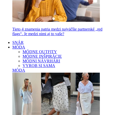
Tieto 4 znamenia patria medzi najväčšie partnerské „red
flags“. Je medzi nimi aj to vaše?
SNÁR
MÓDA
MÓDNE OUTFITY
MÓDNE INŠPIRÁCIE
MÓDNI NÁVRHÁRI
VYROB SI SAMA
MÓDA