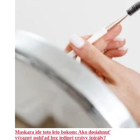
Maskara ide toto leto bokom: Ako dosiahnuť
výrazný pohľad bez jedinej vrstvy špirály?