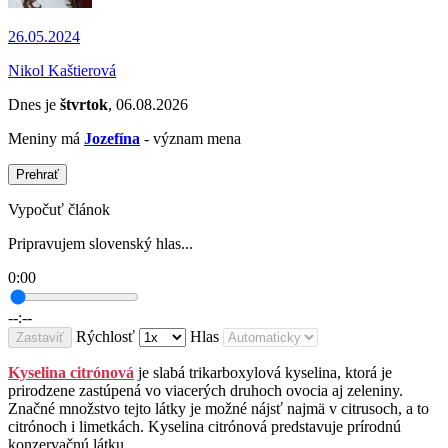
26.05.2024
Nikol Kaštierová
Dnes je
štvrtok
, 06.08.2026
Meniny má
Jozefína
- význam mena
Prehrať
Vypočuť článok
Pripravujem slovenský hlas...
0:00
--:--
Rýchlosť
Hlas
Zastaviť
Kyselina citrónová
je slabá trikarboxylová kyselina, ktorá je
prirodzene zastúpená vo viacerých druhoch ovocia aj zeleniny.
Značné množstvo tejto látky je možné nájsť najmä v citrusoch, a to
citrónoch i limetkách. Kyselina citrónová predstavuje prírodnú
konzervačnú látku.