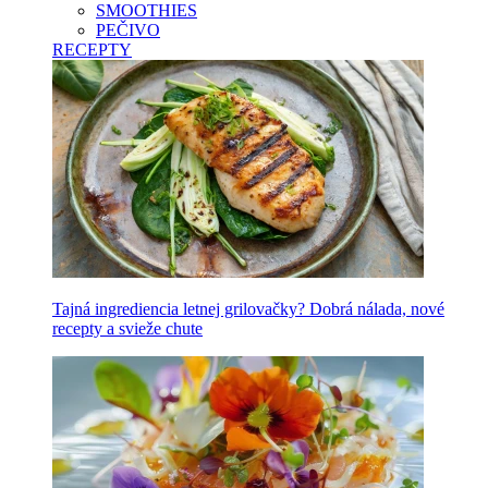
SMOOTHIES
PEČIVO
RECEPTY
Tajná ingrediencia letnej grilovačky? Dobrá nálada, nové
recepty a svieže chute