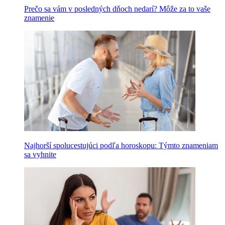
Prečo sa vám v posledných dňoch nedarí? Môže za to vaše
znamenie
Najhorší spolucestujúci podľa horoskopu: Týmto znameniam
sa vyhnite