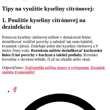
Tipy na využitie kyseliny citrónovej:
1. Použitie kyseliny citrónovej na
dezinfekciu
Pomocou kyseliny citrónovej môžete v domácnosti šetrne
dezinfikovať rozličné povrchy a zabrániť tak rastu baktérií,
kvasiniek i plesní. Zmiešajte jeden diel kyseliny citrónovej a 9
dielov čistej vody.
Roztokom môžete dezinfikovať kuchynskú
linku či iné povrchy v kuchyni a taktiež podlahy.
Rovnako
hovoríme o skvelom leštidle, či už na zrkadlá alebo okná.
Odporúčame:
Najčastejšia príčina únavy a vyčerpania: Dostatok
spánku ti nepomôže!