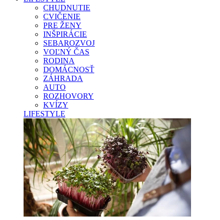
CHUDNUTIE
CVIČENIE
PRE ŽENY
INŠPIRÁCIE
SEBAROZVOJ
VOĽNÝ ČAS
RODINA
DOMÁCNOSŤ
ZÁHRADA
AUTO
ROZHOVORY
KVÍZY
LIFESTYLE