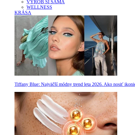
VYROB SI SAMA
WELLNESS
KRÁSA
Tiffany Blue: Najväčší módny trend leta 2026. Ako nosiť ikon