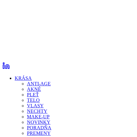
KRÁSA
ANTI-AGE
AKNÉ
PLEŤ
TELO
VLASY
NECHTY
MAKE-UP
NOVINKY
PORADŇA
PREMENY