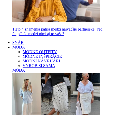
Tieto 4 znamenia patria medzi najväčšie partnerské „red
flags“. Je medzi nimi aj to vaše?
SNÁR
MÓDA
MÓDNE OUTFITY
MÓDNE INŠPIRÁCIE
MÓDNI NÁVRHÁRI
VYROB SI SAMA
MÓDA