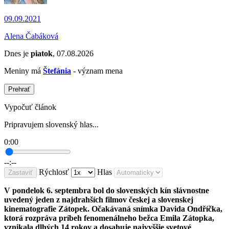
09.09.2021
Alena Čabáková
Dnes je
piatok
, 07.08.2026
Meniny má
Štefánia
- význam mena
Prehrať
Vypočuť článok
Pripravujem slovenský hlas...
0:00
--:--
Rýchlosť
Hlas
Zastaviť
V pondelok 6. septembra bol do slovenských kín slávnostne
uvedený jeden z najdrahších filmov českej a slovenskej
kinematografie Zátopek. Očakávaná snímka Davida Ondříčka,
ktorá rozpráva príbeh fenomenálneho bežca Emila Zátopka,
vznikala dlhých 14 rokov a dosahuje najvyššie svetové