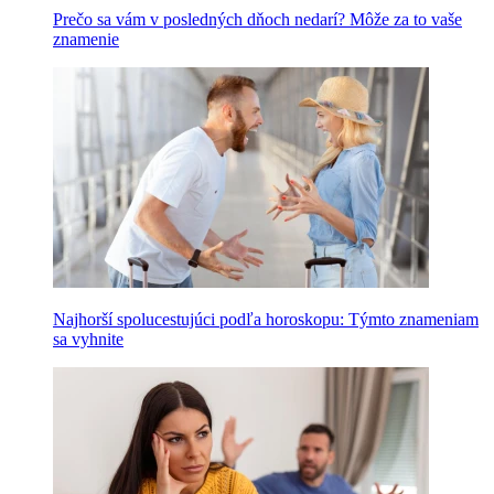
Prečo sa vám v posledných dňoch nedarí? Môže za to vaše
znamenie
Najhorší spolucestujúci podľa horoskopu: Týmto znameniam
sa vyhnite