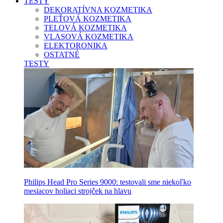
TESTY
DEKORATÍVNA KOZMETIKA
PLEŤOVÁ KOZMETIKA
TELOVÁ KOZMETIKA
VLASOVÁ KOZMETIKA
ELEKTORONIKA
OSTATNÉ
TESTY
Philips Head Pro Series 9000: testovali sme niekoľko
mesiacov holiaci strojček na hlavu