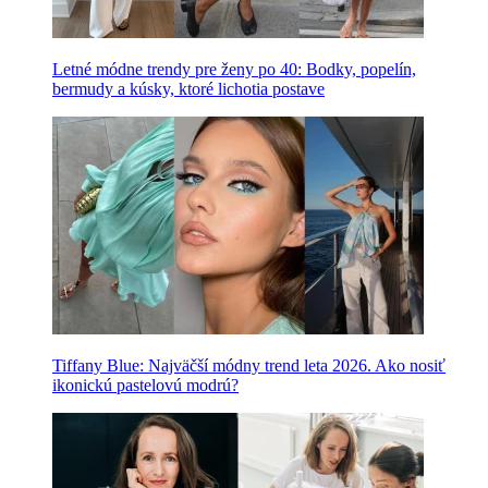
Letné módne trendy pre ženy po 40: Bodky, popelín,
bermudy a kúsky, ktoré lichotia postave
Tiffany Blue: Najväčší módny trend leta 2026. Ako nosiť
ikonickú pastelovú modrú?