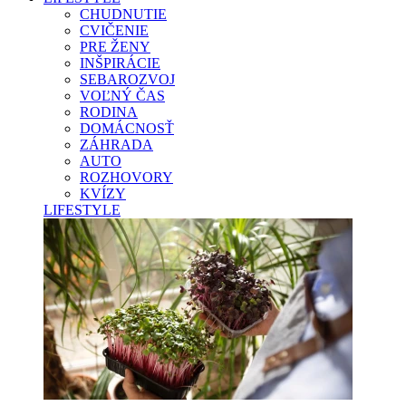
CHUDNUTIE
CVIČENIE
PRE ŽENY
INŠPIRÁCIE
SEBAROZVOJ
VOĽNÝ ČAS
RODINA
DOMÁCNOSŤ
ZÁHRADA
AUTO
ROZHOVORY
KVÍZY
LIFESTYLE