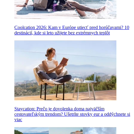
Coolcation 2026: Kam v Európe utiecť pred horúčavami? 10
destinácií, kde si leto užijete bez extrémnych teplôt
Staycation: Prečo je dovolenka doma najväčším
cestovateľským trendom? Ušetríte stovky eur a oddýchnete si
viac