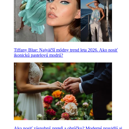
Tiffany Blue: Najväčší módny trend leta 2026. Ako nosiť
ikonickú pastelovú modrú?
Ako nosiť zásnubný prsteň a obrúčku? Moderné pravidlá aj