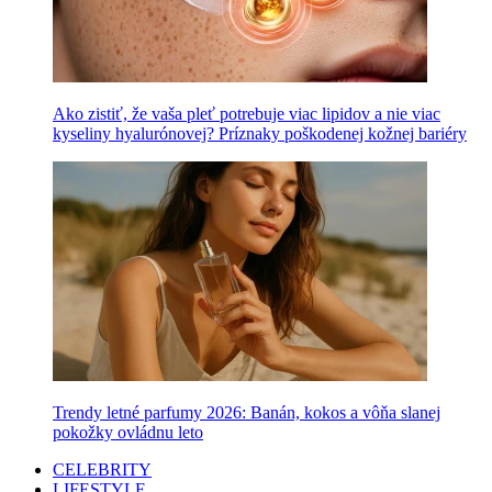
Ako zistiť, že vaša pleť potrebuje viac lipidov a nie viac
kyseliny hyalurónovej? Príznaky poškodenej kožnej bariéry
Trendy letné parfumy 2026: Banán, kokos a vôňa slanej
pokožky ovládnu leto
CELEBRITY
LIFESTYLE