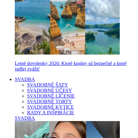
Letné dovolenky 2026: Ktoré krajiny sú bezpečné a ktoré
radšej zvážiť
SVADBA
SVADOBNÉ ŠATY
SVADOBNÉ ÚČESY
SVADOBNÉ LÍČENIE
SVADOBNÉ TORTY
SVADOBNÉ KYTICE
RADY A INŠPIRÁCIE
SVADBA