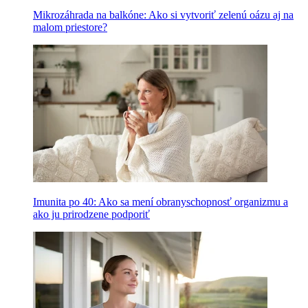
Mikrozáhrada na balkóne: Ako si vytvoriť zelenú oázu aj na
malom priestore?
Imunita po 40: Ako sa mení obranyschopnosť organizmu a
ako ju prirodzene podporiť