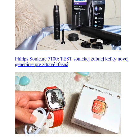
Philips Sonicare 7100: TEST sonickej zubnej kefky novej
generácie pre zdravé ďasná