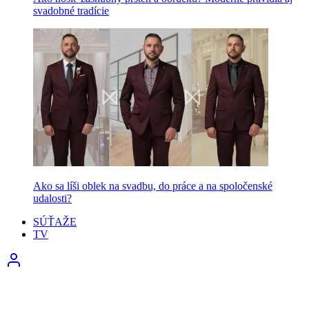
svadobné tradície
Ako sa líši oblek na svadbu, do práce a na spoločenské
udalosti?
SÚŤAŽE
TV