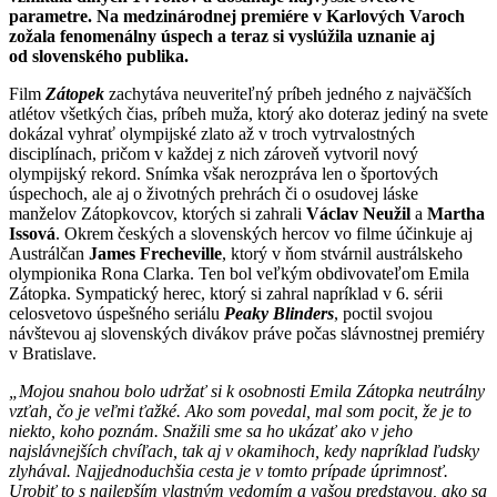
parametre. Na medzinárodnej premiére v Karlových Varoch
zožala fenomenálny úspech a teraz si vyslúžila uznanie aj
od slovenského publika.
Film
Zátopek
zachytáva neuveriteľný príbeh jedného z najväčších
atlétov všetkých čias, príbeh muža, ktorý ako doteraz jediný na svete
dokázal vyhrať olympijské zlato až v troch vytrvalostných
disciplínach, pričom v každej z nich zároveň vytvoril nový
olympijský rekord. Snímka však nerozpráva len o športových
úspechoch, ale aj o životných prehrách či o osudovej láske
manželov Zátopkovcov, ktorých si zahrali
Václav Neužil
a
Martha
Issová
. Okrem českých a slovenských hercov vo filme účinkuje aj
Austrálčan
James Frecheville
, ktorý v ňom stvárnil austrálskeho
olympionika Rona Clarka. Ten bol veľkým obdivovateľom Emila
Zátopka. Sympatický herec, ktorý si zahral napríklad v 6. sérii
celosvetovo úspešného seriálu
Peaky Blinders
, poctil svojou
návštevou aj slovenských divákov práve počas slávnostnej premiéry
v Bratislave.
„Mojou snahou bolo udržať si k osobnosti Emila Zátopka neutrálny
vzťah, čo je veľmi ťažké. Ako som povedal, mal som pocit, že je to
niekto, koho poznám. Snažili sme sa ho ukázať ako v jeho
najslávnejších chvíľach, tak aj v okamihoch, kedy napríklad ľudsky
zlyhával. Najjednoduchšia cesta je v tomto prípade úprimnosť.
Urobiť to s najlepším vlastným vedomím a vašou predstavou, ako sa