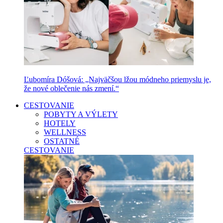
Ľubomíra Dóšová: „Najväčšou lžou módneho priemyslu je,
že nové oblečenie nás zmení.“
CESTOVANIE
POBYTY A VÝLETY
HOTELY
WELLNESS
OSTATNÉ
CESTOVANIE