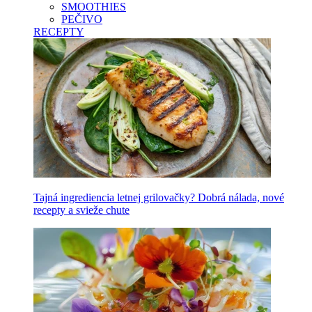
SMOOTHIES
PEČIVO
RECEPTY
Tajná ingrediencia letnej grilovačky? Dobrá nálada, nové
recepty a svieže chute