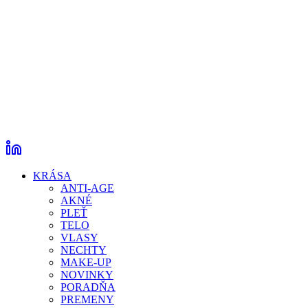
KRÁSA
ANTI-AGE
AKNÉ
PLEŤ
TELO
VLASY
NECHTY
MAKE-UP
NOVINKY
PORADŇA
PREMENY