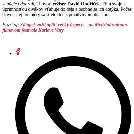
situácie odohrali,“
hovorí
režisér David Ondříček
. Film svojou
úprimnosťou divákov vťahuje do deja a osobne sa ich dotýka. Počas
slovenskej premiéry sa stretol len s pozitívnymi ohlasmi.
Pozri aj:
Zátopek zažil opäť veľký úspech – na Medzinárodnom
filmovom festivale Karlove Vary