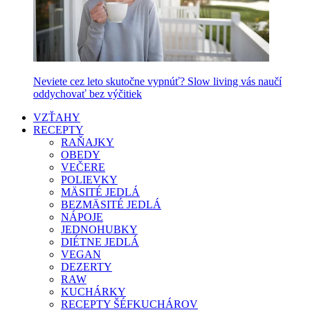
Neviete cez leto skutočne vypnúť? Slow living vás naučí
oddychovať bez výčitiek
VZŤAHY
RECEPTY
RAŇAJKY
OBEDY
VEČERE
POLIEVKY
MÄSITÉ JEDLÁ
BEZMÄSITÉ JEDLÁ
NÁPOJE
JEDNOHUBKY
DIÉTNE JEDLÁ
VEGAN
DEZERTY
RAW
KUCHÁRKY
RECEPTY ŠÉFKUCHÁROV