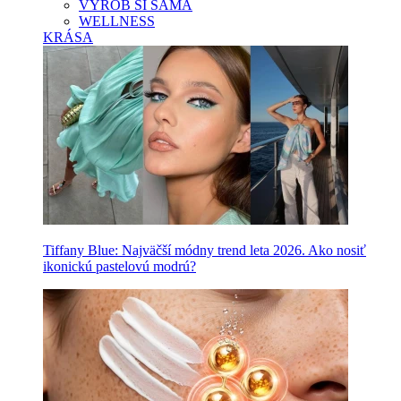
VYROB SI SAMA
WELLNESS
KRÁSA
Tiffany Blue: Najväčší módny trend leta 2026. Ako nosiť
ikonickú pastelovú modrú?