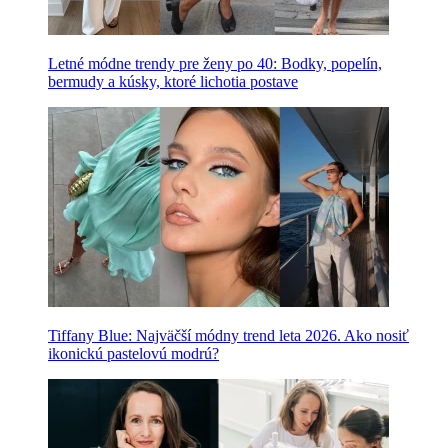
Letné módne trendy pre ženy po 40: Bodky, popelín,
bermudy a kúsky, ktoré lichotia postave
Tiffany Blue: Najväčší módny trend leta 2026. Ako nosiť
ikonickú pastelovú modrú?