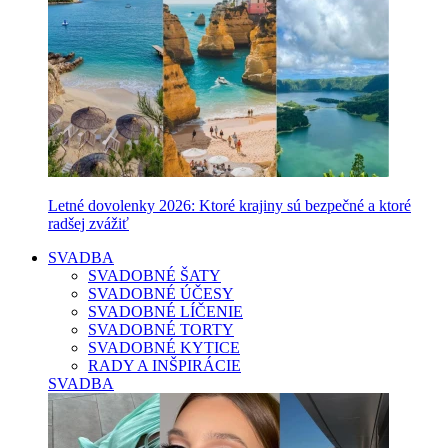
Letné dovolenky 2026: Ktoré krajiny sú bezpečné a ktoré
radšej zvážiť
SVADBA
SVADOBNÉ ŠATY
SVADOBNÉ ÚČESY
SVADOBNÉ LÍČENIE
SVADOBNÉ TORTY
SVADOBNÉ KYTICE
RADY A INŠPIRÁCIE
SVADBA