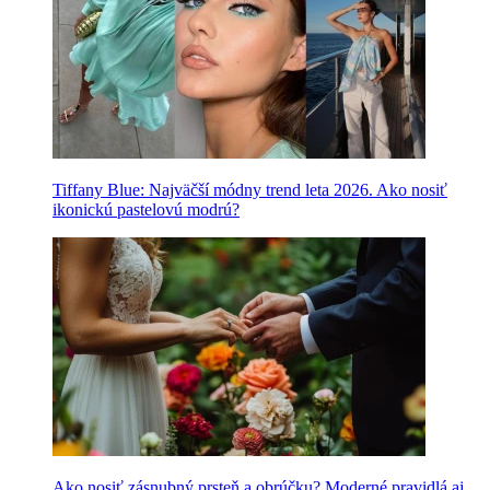
Tiffany Blue: Najväčší módny trend leta 2026. Ako nosiť
ikonickú pastelovú modrú?
Ako nosiť zásnubný prsteň a obrúčku? Moderné pravidlá aj