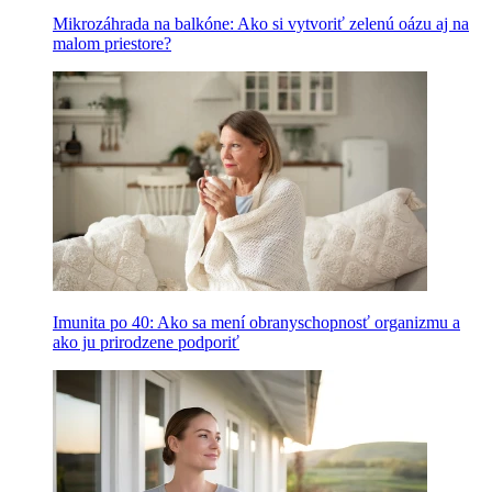
Mikrozáhrada na balkóne: Ako si vytvoriť zelenú oázu aj na
malom priestore?
Imunita po 40: Ako sa mení obranyschopnosť organizmu a
ako ju prirodzene podporiť