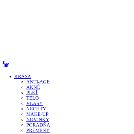
KRÁSA
ANTI-AGE
AKNÉ
PLEŤ
TELO
VLASY
NECHTY
MAKE-UP
NOVINKY
PORADŇA
PREMENY