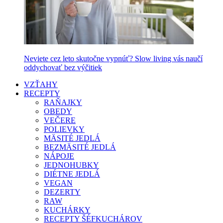
Neviete cez leto skutočne vypnúť? Slow living vás naučí
oddychovať bez výčitiek
VZŤAHY
RECEPTY
RAŇAJKY
OBEDY
VEČERE
POLIEVKY
MÄSITÉ JEDLÁ
BEZMÄSITÉ JEDLÁ
NÁPOJE
JEDNOHUBKY
DIÉTNE JEDLÁ
VEGAN
DEZERTY
RAW
KUCHÁRKY
RECEPTY ŠÉFKUCHÁROV