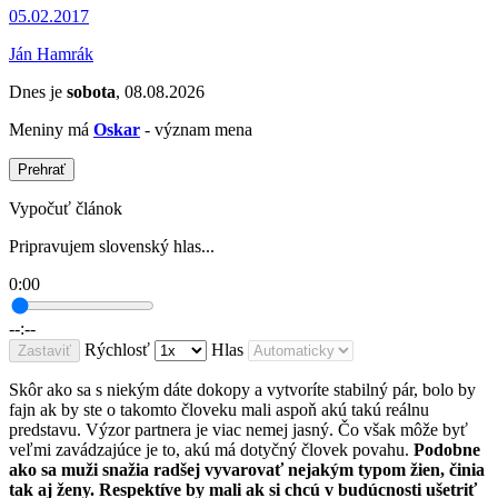
05.02.2017
Ján Hamrák
Dnes je
sobota
, 08.08.2026
Meniny má
Oskar
- význam mena
Prehrať
Vypočuť článok
Pripravujem slovenský hlas...
0:00
--:--
Rýchlosť
Hlas
Zastaviť
Skôr ako sa s niekým dáte dokopy a vytvoríte stabilný pár, bolo by
fajn ak by ste o takomto človeku mali aspoň akú takú reálnu
predstavu. Výzor partnera je viac nemej jasný. Čo však môže byť
veľmi zavádzajúce je to, akú má dotyčný človek povahu.
Podobne
ako sa muži snažia radšej vyvarovať nejakým typom žien, činia
tak aj ženy. Respektíve by mali ak si chcú v budúcnosti ušetriť