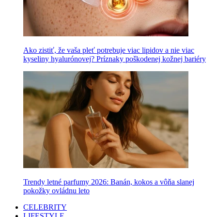
Ako zistiť, že vaša pleť potrebuje viac lipidov a nie viac
kyseliny hyalurónovej? Príznaky poškodenej kožnej bariéry
Trendy letné parfumy 2026: Banán, kokos a vôňa slanej
pokožky ovládnu leto
CELEBRITY
LIFESTYLE