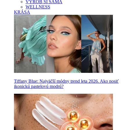
VYROB SI SAMA
WELLNESS
KRÁSA
Tiffany Blue: Najväčší módny trend leta 2026. Ako nosiť
ikonickú pastelovú modrú?