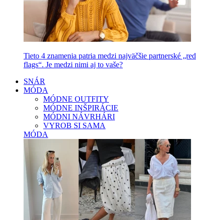
Tieto 4 znamenia patria medzi najväčšie partnerské „red
flags“. Je medzi nimi aj to vaše?
SNÁR
MÓDA
MÓDNE OUTFITY
MÓDNE INŠPIRÁCIE
MÓDNI NÁVRHÁRI
VYROB SI SAMA
MÓDA