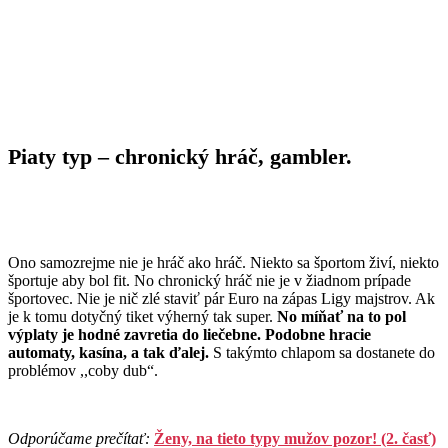
Piaty typ – chronický hráč, gambler.
Ono samozrejme nie je hráč ako hráč. Niekto sa športom živí, niekto
športuje aby bol fit. No chronický hráč nie je v žiadnom prípade
športovec. Nie je nič zlé staviť pár Euro na zápas Ligy majstrov. Ak
je k tomu dotyčný tiket výherný tak super.
No míňať na to pol
výplaty je hodné zavretia do liečebne. Podobne hracie
automaty, kasína, a tak ďalej.
S takýmto chlapom sa dostanete do
problémov ,,coby dub“.
Odporúčame prečítať:
Ženy, na tieto typy mužov pozor! (2. časť)