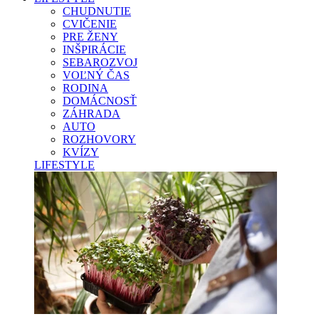
CHUDNUTIE
CVIČENIE
PRE ŽENY
INŠPIRÁCIE
SEBAROZVOJ
VOĽNÝ ČAS
RODINA
DOMÁCNOSŤ
ZÁHRADA
AUTO
ROZHOVORY
KVÍZY
LIFESTYLE