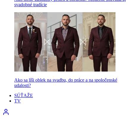
svadobné tradície
Ako sa líši oblek na svadbu, do práce a na spoločenské
udalosti?
SÚŤAŽE
TV