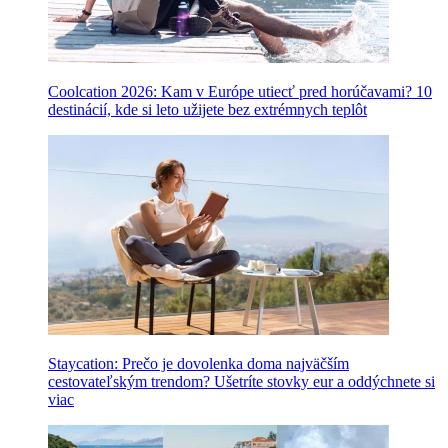
Coolcation 2026: Kam v Európe utiecť pred horúčavami? 10
destinácií, kde si leto užijete bez extrémnych teplôt
Staycation: Prečo je dovolenka doma najväčším
cestovateľským trendom? Ušetríte stovky eur a oddýchnete si
viac