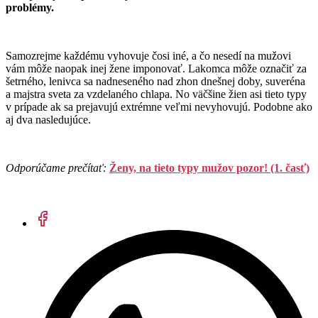
problémy.
Samozrejme každému vyhovuje čosi iné, a čo nesedí na mužovi
vám môže naopak inej žene imponovať. Lakomca môže označiť za
šetrného, lenivca sa nadneseného nad zhon dnešnej doby, suveréna
a majstra sveta za vzdelaného chlapa. No väčšine žien asi tieto typy
v prípade ak sa prejavujú extrémne veľmi nevyhovujú. Podobne ako
aj dva nasledujúce.
Odporúčame prečítať:
Ženy, na tieto typy mužov pozor! (1. časť)