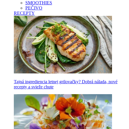
SMOOTHIES
PEČIVO
RECEPTY
Tajná ingrediencia letnej grilovačky? Dobrá nálada, nové
recepty a svieže chute