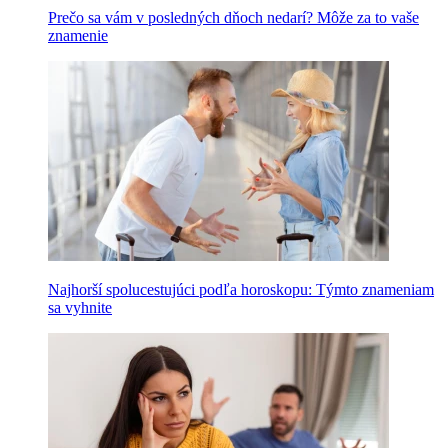
Prečo sa vám v posledných dňoch nedarí? Môže za to vaše
znamenie
Najhorší spolucestujúci podľa horoskopu: Týmto znameniam
sa vyhnite