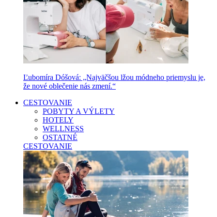
Ľubomíra Dóšová: „Najväčšou lžou módneho priemyslu je,
že nové oblečenie nás zmení.“
CESTOVANIE
POBYTY A VÝLETY
HOTELY
WELLNESS
OSTATNÉ
CESTOVANIE