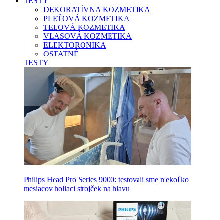
TESTY
DEKORATÍVNA KOZMETIKA
PLEŤOVÁ KOZMETIKA
TELOVÁ KOZMETIKA
VLASOVÁ KOZMETIKA
ELEKTORONIKA
OSTATNÉ
TESTY
Philips Head Pro Series 9000: testovali sme niekoľko
mesiacov holiaci strojček na hlavu