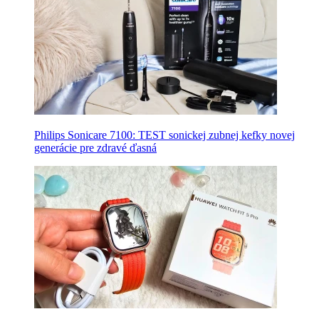
Philips Sonicare 7100: TEST sonickej zubnej kefky novej
generácie pre zdravé ďasná