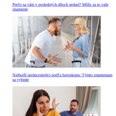
Prečo sa vám v posledných dňoch nedarí? Môže za to vaše
znamenie
Najhorší spolucestujúci podľa horoskopu: Týmto znameniam
sa vyhnite