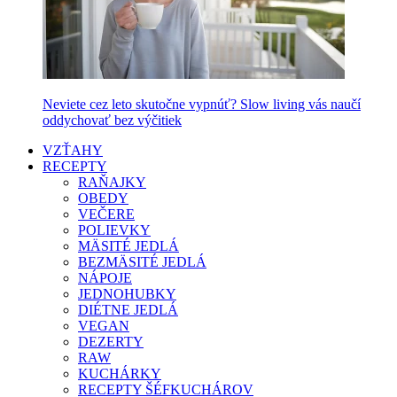
Neviete cez leto skutočne vypnúť? Slow living vás naučí
oddychovať bez výčitiek
VZŤAHY
RECEPTY
RAŇAJKY
OBEDY
VEČERE
POLIEVKY
MÄSITÉ JEDLÁ
BEZMÄSITÉ JEDLÁ
NÁPOJE
JEDNOHUBKY
DIÉTNE JEDLÁ
VEGAN
DEZERTY
RAW
KUCHÁRKY
RECEPTY ŠÉFKUCHÁROV