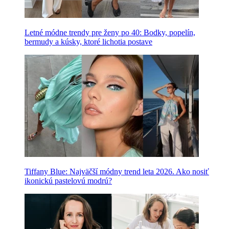
Letné módne trendy pre ženy po 40: Bodky, popelín,
bermudy a kúsky, ktoré lichotia postave
Tiffany Blue: Najväčší módny trend leta 2026. Ako nosiť
ikonickú pastelovú modrú?