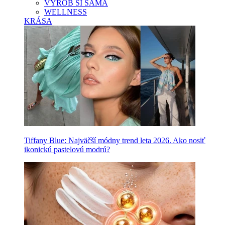
VYROB SI SAMA
WELLNESS
KRÁSA
Tiffany Blue: Najväčší módny trend leta 2026. Ako nosiť
ikonickú pastelovú modrú?