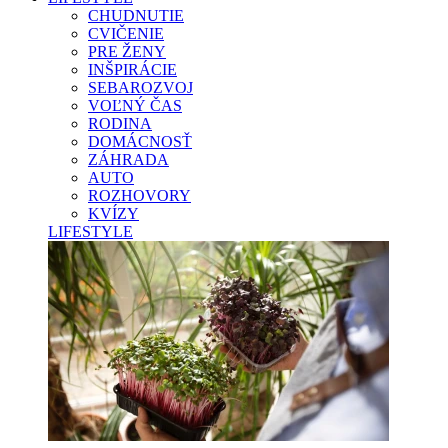
CHUDNUTIE
CVIČENIE
PRE ŽENY
INŠPIRÁCIE
SEBAROZVOJ
VOĽNÝ ČAS
RODINA
DOMÁCNOSŤ
ZÁHRADA
AUTO
ROZHOVORY
KVÍZY
LIFESTYLE