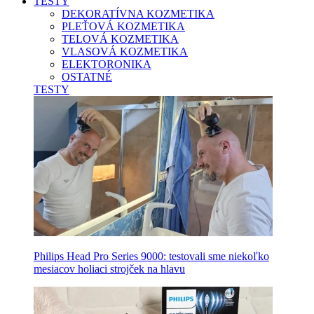
TESTY
DEKORATÍVNA KOZMETIKA
PLEŤOVÁ KOZMETIKA
TELOVÁ KOZMETIKA
VLASOVÁ KOZMETIKA
ELEKTORONIKA
OSTATNÉ
TESTY
Philips Head Pro Series 9000: testovali sme niekoľko
mesiacov holiaci strojček na hlavu