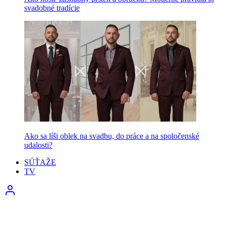
svadobné tradície
Ako sa líši oblek na svadbu, do práce a na spoločenské
udalosti?
SÚŤAŽE
TV