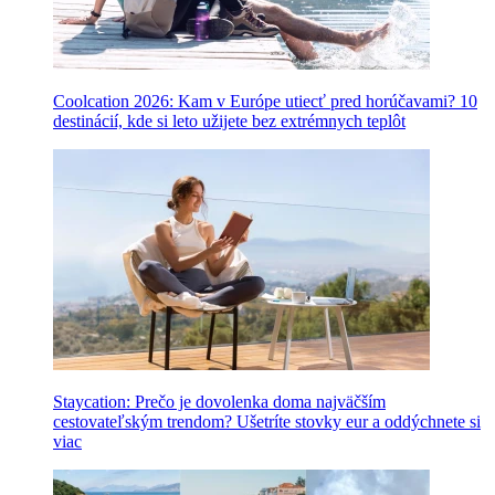
Coolcation 2026: Kam v Európe utiecť pred horúčavami? 10
destinácií, kde si leto užijete bez extrémnych teplôt
Staycation: Prečo je dovolenka doma najväčším
cestovateľským trendom? Ušetríte stovky eur a oddýchnete si
viac