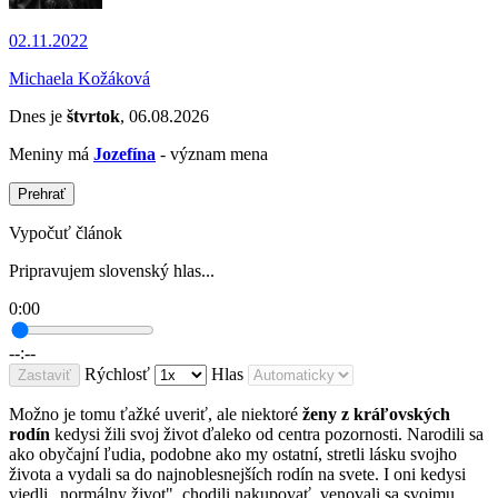
02.11.2022
Michaela Kožáková
Dnes je
štvrtok
, 06.08.2026
Meniny má
Jozefína
- význam mena
Prehrať
Vypočuť článok
Pripravujem slovenský hlas...
0:00
--:--
Rýchlosť
Hlas
Zastaviť
Možno je tomu ťažké uveriť, ale niektoré
ženy z kráľovských
rodín
kedysi žili svoj život ďaleko od centra pozornosti. Narodili sa
ako obyčajní ľudia, podobne ako my ostatní, stretli lásku svojho
života a vydali sa do najnoblesnejších rodín na svete. I oni kedysi
viedli „normálny život", chodili nakupovať, venovali sa svojmu