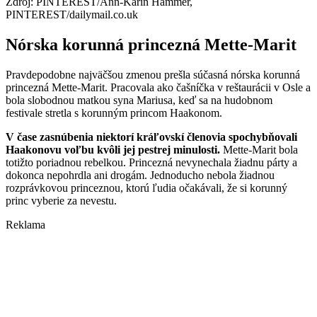
Zdroj: PINTEREST/Ann-Karin Hammer,
PINTEREST/dailymail.co.uk
Nórska korunná princezná Mette-Marit
Pravdepodobne najväčšou zmenou prešla súčasná nórska korunná
princezná Mette-Marit. Pracovala ako čašníčka v reštaurácii v Osle a
bola slobodnou matkou syna Mariusa, keď sa na hudobnom
festivale stretla s korunným princom Haakonom.
V čase zasnúbenia niektorí kráľovskí členovia spochybňovali
Haakonovu voľbu kvôli jej pestrej minulosti.
Mette-Marit bola
totižto poriadnou rebelkou. Princezná nevynechala žiadnu párty a
dokonca nepohrdla ani drogám. Jednoducho nebola žiadnou
rozprávkovou princeznou, ktorú ľudia očakávali, že si korunný
princ vyberie za nevestu.
Reklama