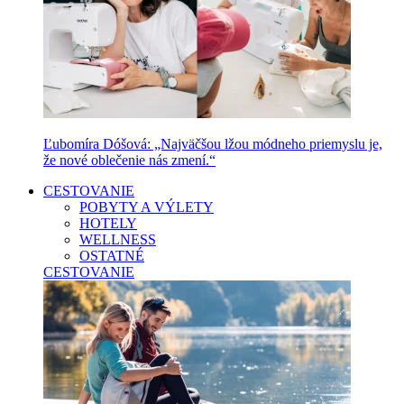
Ľubomíra Dóšová: „Najväčšou lžou módneho priemyslu je,
že nové oblečenie nás zmení.“
CESTOVANIE
POBYTY A VÝLETY
HOTELY
WELLNESS
OSTATNÉ
CESTOVANIE