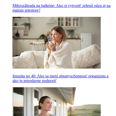
Mikrozáhrada na balkóne: Ako si vytvoriť zelenú oázu aj na
malom priestore?
Imunita po 40: Ako sa mení obranyschopnosť organizmu a
ako ju prirodzene podporiť