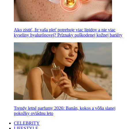
Ako zistiť, že vaša pleť potrebuje viac lipidov a nie viac
kyseliny hyalurónovej? Príznaky poškodenej kožnej bariéry
Trendy letné parfumy 2026: Banán, kokos a vôňa slanej
pokožky ovládnu leto
CELEBRITY
LIFESTYLE