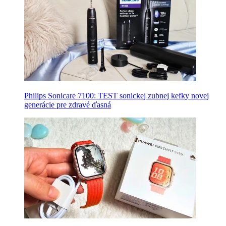
Philips Sonicare 7100: TEST sonickej zubnej kefky novej
generácie pre zdravé ďasná