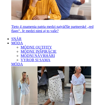
Tieto 4 znamenia patria medzi najväčšie partnerské „red
flags“. Je medzi nimi aj to vaše?
SNÁR
MÓDA
MÓDNE OUTFITY
MÓDNE INŠPIRÁCIE
MÓDNI NÁVRHÁRI
VYROB SI SAMA
MÓDA