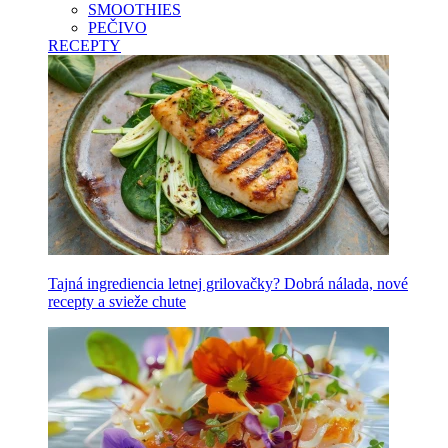
SMOOTHIES
PEČIVO
RECEPTY
Tajná ingrediencia letnej grilovačky? Dobrá nálada, nové
recepty a svieže chute