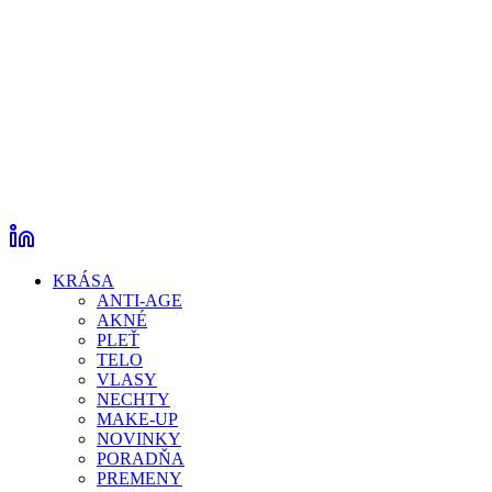
KRÁSA
ANTI-AGE
AKNÉ
PLEŤ
TELO
VLASY
NECHTY
MAKE-UP
NOVINKY
PORADŇA
PREMENY