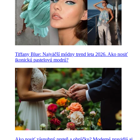
Tiffany Blue: Najväčší módny trend leta 2026. Ako nosiť
ikonickú pastelovú modrú?
Ako nosiť zásnubný prsteň a obrúčku? Moderné pravidlá aj