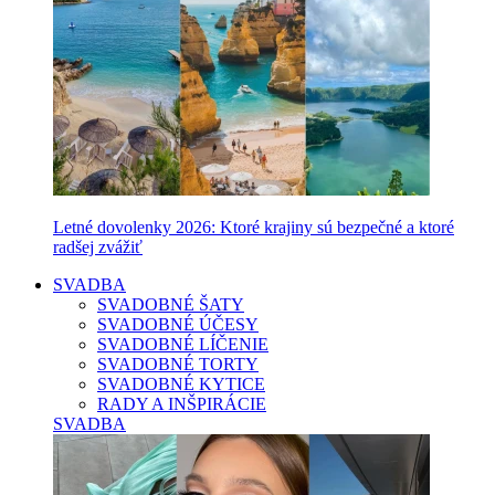
Letné dovolenky 2026: Ktoré krajiny sú bezpečné a ktoré
radšej zvážiť
SVADBA
SVADOBNÉ ŠATY
SVADOBNÉ ÚČESY
SVADOBNÉ LÍČENIE
SVADOBNÉ TORTY
SVADOBNÉ KYTICE
RADY A INŠPIRÁCIE
SVADBA