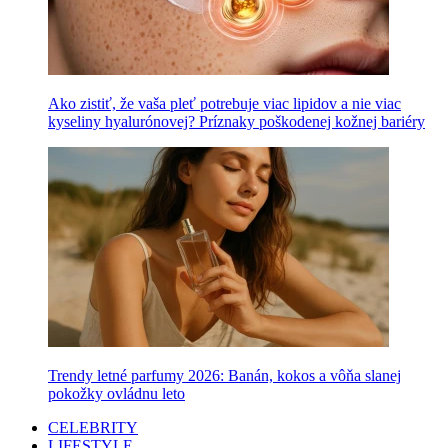
Ako zistiť, že vaša pleť potrebuje viac lipidov a nie viac
kyseliny hyalurónovej? Príznaky poškodenej kožnej bariéry
Trendy letné parfumy 2026: Banán, kokos a vôňa slanej
pokožky ovládnu leto
CELEBRITY
LIFESTYLE