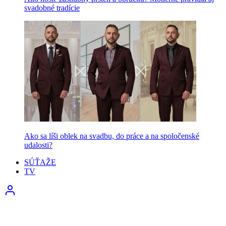
svadobné tradície
Ako sa líši oblek na svadbu, do práce a na spoločenské
udalosti?
SÚŤAŽE
TV