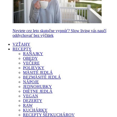
Neviete cez leto skutočne vypnúť? Slow living vás naučí
oddychovať bez výčitiek
VZŤAHY
RECEPTY
RAŇAJKY
OBEDY
VEČERE
POLIEVKY
MÄSITÉ JEDLÁ
BEZMÄSITÉ JEDLÁ
NÁPOJE
JEDNOHUBKY
DIÉTNE JEDLÁ
VEGAN
DEZERTY
RAW
KUCHÁRKY
RECEPTY ŠÉFKUCHÁROV