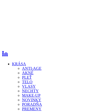
KRÁSA
ANTI-AGE
AKNÉ
PLEŤ
TELO
VLASY
NECHTY
MAKE-UP
NOVINKY
PORADŇA
PREMENY