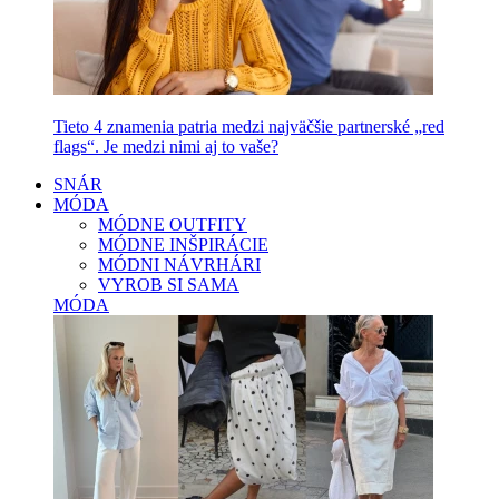
Tieto 4 znamenia patria medzi najväčšie partnerské „red
flags“. Je medzi nimi aj to vaše?
SNÁR
MÓDA
MÓDNE OUTFITY
MÓDNE INŠPIRÁCIE
MÓDNI NÁVRHÁRI
VYROB SI SAMA
MÓDA