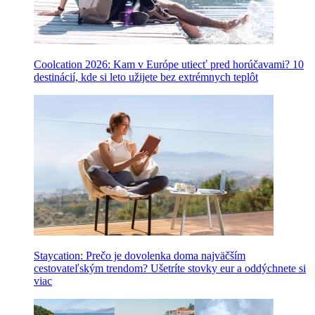
Coolcation 2026: Kam v Európe utiecť pred horúčavami? 10
destinácií, kde si leto užijete bez extrémnych teplôt
Staycation: Prečo je dovolenka doma najväčším
cestovateľským trendom? Ušetríte stovky eur a oddýchnete si
viac