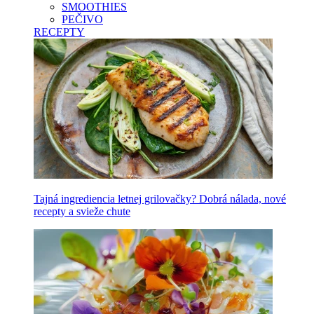
SMOOTHIES
PEČIVO
RECEPTY
Tajná ingrediencia letnej grilovačky? Dobrá nálada, nové
recepty a svieže chute