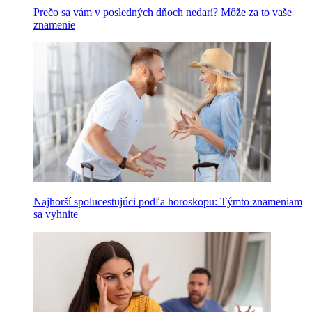
Prečo sa vám v posledných dňoch nedarí? Môže za to vaše
znamenie
Najhorší spolucestujúci podľa horoskopu: Týmto znameniam
sa vyhnite