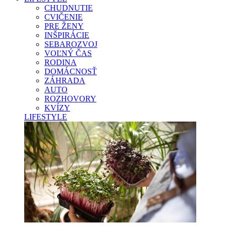
CHUDNUTIE
CVIČENIE
PRE ŽENY
INŠPIRÁCIE
SEBAROZVOJ
VOĽNÝ ČAS
RODINA
DOMÁCNOSŤ
ZÁHRADA
AUTO
ROZHOVORY
KVÍZY
LIFESTYLE