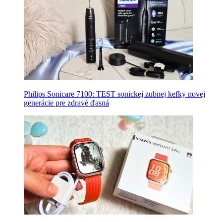
Philips Sonicare 7100: TEST sonickej zubnej kefky novej
generácie pre zdravé ďasná