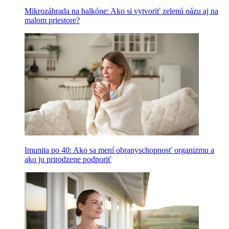
Mikrozáhrada na balkóne: Ako si vytvoriť zelenú oázu aj na
malom priestore?
Imunita po 40: Ako sa mení obranyschopnosť organizmu a
ako ju prirodzene podporiť