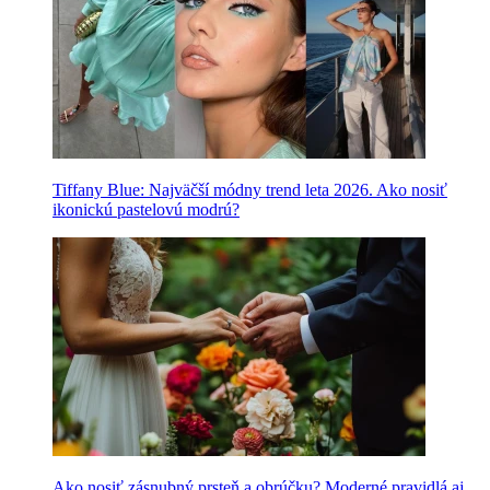
Tiffany Blue: Najväčší módny trend leta 2026. Ako nosiť
ikonickú pastelovú modrú?
Ako nosiť zásnubný prsteň a obrúčku? Moderné pravidlá aj