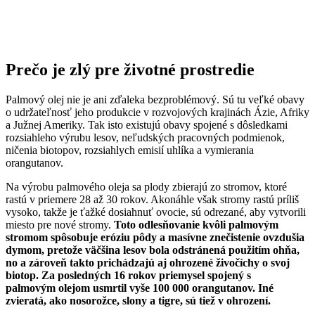
Prečo je zlý pre životné prostredie
Palmový olej nie je ani zďaleka bezproblémový. Sú tu veľké obavy
o udržateľnosť jeho produkcie v rozvojových krajinách Ázie, Afriky
a Južnej Ameriky. Tak isto existujú obavy spojené s dôsledkami
rozsiahleho výrubu lesov, neľudských pracovných podmienok,
ničenia biotopov, rozsiahlych emisií uhlíka a vymierania
orangutanov.
Na výrobu palmového oleja sa plody zbierajú zo stromov, ktoré
rastú v priemere 28 až 30 rokov. Akonáhle však stromy rastú príliš
vysoko, takže je ťažké dosiahnuť ovocie, sú odrezané, aby vytvorili
miesto pre nové stromy.
Toto odlesňovanie kvôli palmovým
stromom spôsobuje eróziu pôdy a masívne znečistenie ovzdušia
dymom, pretože väčšina lesov bola odstránená použitím ohňa,
no a zároveň takto prichádzajú aj ohrozené živočíchy o svoj
biotop. Za posledných 16 rokov priemysel spojený s
palmovým olejom usmrtil vyše 100 000 orangutanov. Iné
zvieratá, ako nosorožce, slony a tigre, sú tiež v ohrození.