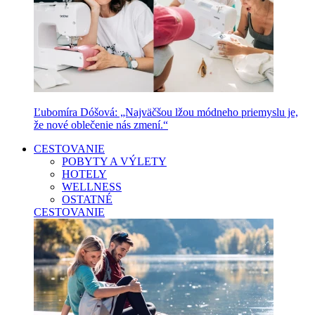
Ľubomíra Dóšová: „Najväčšou lžou módneho priemyslu je,
že nové oblečenie nás zmení.“
CESTOVANIE
POBYTY A VÝLETY
HOTELY
WELLNESS
OSTATNÉ
CESTOVANIE