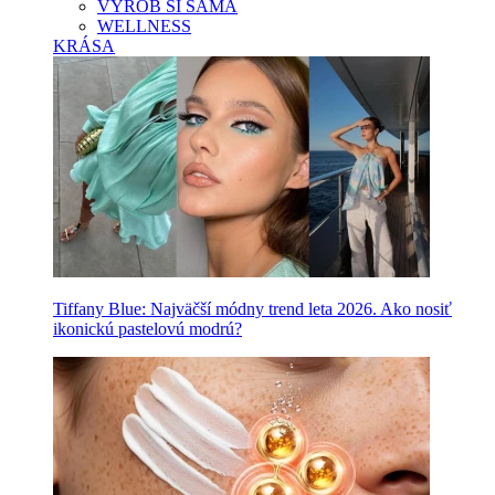
VYROB SI SAMA
WELLNESS
KRÁSA
Tiffany Blue: Najväčší módny trend leta 2026. Ako nosiť
ikonickú pastelovú modrú?