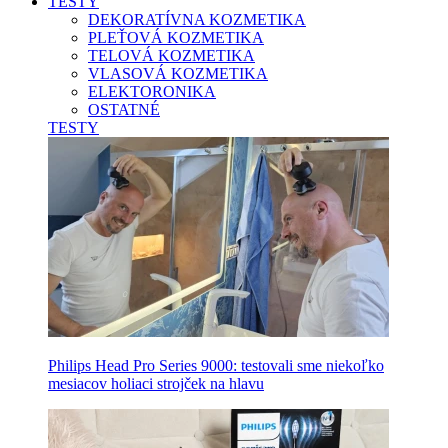
TESTY
DEKORATÍVNA KOZMETIKA
PLEŤOVÁ KOZMETIKA
TELOVÁ KOZMETIKA
VLASOVÁ KOZMETIKA
ELEKTORONIKA
OSTATNÉ
TESTY
Philips Head Pro Series 9000: testovali sme niekoľko
mesiacov holiaci strojček na hlavu