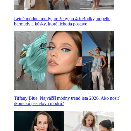
Letné módne trendy pre ženy po 40: Bodky, popelín,
bermudy a kúsky, ktoré lichotia postave
Tiffany Blue: Najväčší módny trend leta 2026. Ako nosiť
ikonickú pastelovú modrú?