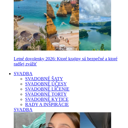
Letné dovolenky 2026: Ktoré krajiny sú bezpečné a ktoré
radšej zvážiť
SVADBA
SVADOBNÉ ŠATY
SVADOBNÉ ÚČESY
SVADOBNÉ LÍČENIE
SVADOBNÉ TORTY
SVADOBNÉ KYTICE
RADY A INŠPIRÁCIE
SVADBA