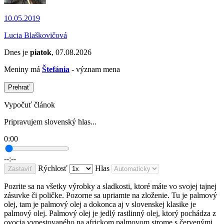
10.05.2019
Lucia Blaškovičová
Dnes je
piatok
, 07.08.2026
Meniny má
Štefánia
- význam mena
Prehrať
Vypočuť článok
Pripravujem slovenský hlas...
0:00
--:--
Rýchlosť
Hlas
Zastaviť
Pozrite sa na všetky výrobky a sladkosti, ktoré máte vo svojej tajnej
zásuvke či poličke. Pozorne sa upriamte na zloženie. Tu je palmový
olej, tam je palmový olej a dokonca aj v slovenskej klasike je
palmový olej. Palmový olej je jedlý rastlinný olej, ktorý pochádza z
ovocia vypestovaného na africkom palmovom strome s červenými