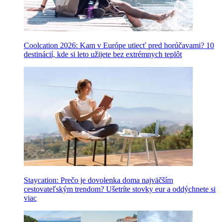
Coolcation 2026: Kam v Európe utiecť pred horúčavami? 10
destinácií, kde si leto užijete bez extrémnych teplôt
Staycation: Prečo je dovolenka doma najväčším
cestovateľským trendom? Ušetríte stovky eur a oddýchnete si
viac