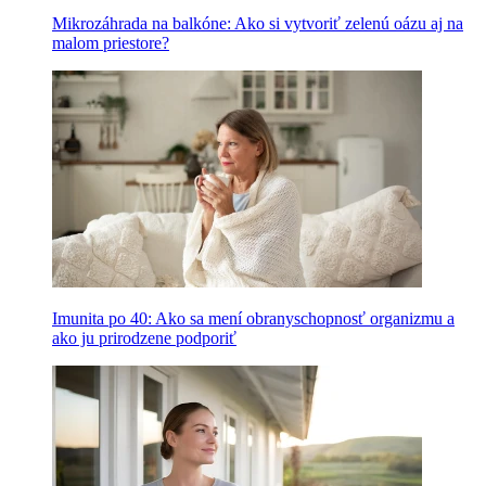
Mikrozáhrada na balkóne: Ako si vytvoriť zelenú oázu aj na
malom priestore?
Imunita po 40: Ako sa mení obranyschopnosť organizmu a
ako ju prirodzene podporiť