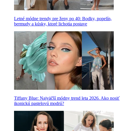
Letné módne trendy pre ženy po 40: Bodky, popelín,
bermudy a kúsky, ktoré lichotia postave
Tiffany Blue: Najväčší módny trend leta 2026. Ako nosiť
ikonickú pastelovú modrú?