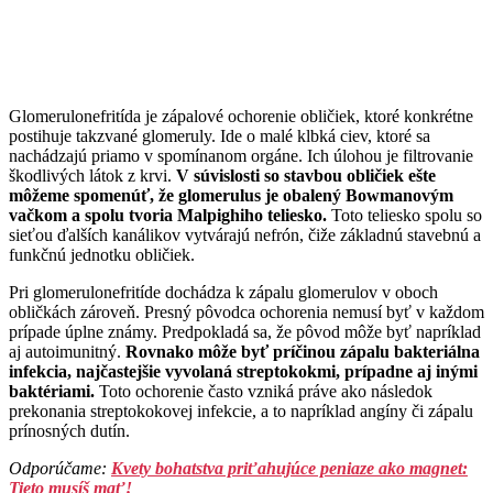
Glomerulonefritída je zápalové ochorenie obličiek, ktoré konkrétne
postihuje takzvané glomeruly. Ide o malé klbká ciev, ktoré sa
nachádzajú priamo v spomínanom orgáne. Ich úlohou je filtrovanie
škodlivých látok z krvi.
V súvislosti so stavbou obličiek ešte
môžeme spomenúť, že glomerulus je obalený Bowmanovým
vačkom a spolu tvoria Malpighiho teliesko.
Toto teliesko spolu so
sieťou ďalších kanálikov vytvárajú nefrón, čiže základnú stavebnú a
funkčnú jednotku obličiek.
Pri glomerulonefritíde dochádza k zápalu glomerulov v oboch
obličkách zároveň. Presný pôvodca ochorenia nemusí byť v každom
prípade úplne známy. Predpokladá sa, že pôvod môže byť napríklad
aj autoimunitný.
Rovnako môže byť príčinou zápalu bakteriálna
infekcia, najčastejšie vyvolaná streptokokmi, prípadne aj inými
baktériami.
Toto ochorenie často vzniká práve ako následok
prekonania streptokokovej infekcie, a to napríklad angíny či zápalu
prínosných dutín.
Odporúčame:
Kvety bohatstva priťahujúce peniaze ako magnet:
Tieto musíš mať!