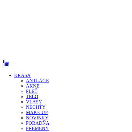
KRÁSA
ANTI-AGE
AKNÉ
PLEŤ
TELO
VLASY
NECHTY
MAKE-UP
NOVINKY
PORADŇA
PREMENY