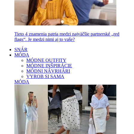
Tieto 4 znamenia patria medzi najväčšie partnerské „red
flags“. Je medzi nimi aj to vaše?
SNÁR
MÓDA
MÓDNE OUTFITY
MÓDNE INŠPIRÁCIE
MÓDNI NÁVRHÁRI
VYROB SI SAMA
MÓDA