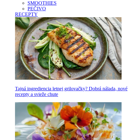
SMOOTHIES
PEČIVO
RECEPTY
Tajná ingrediencia letnej grilovačky? Dobrá nálada, nové
recepty a svieže chute