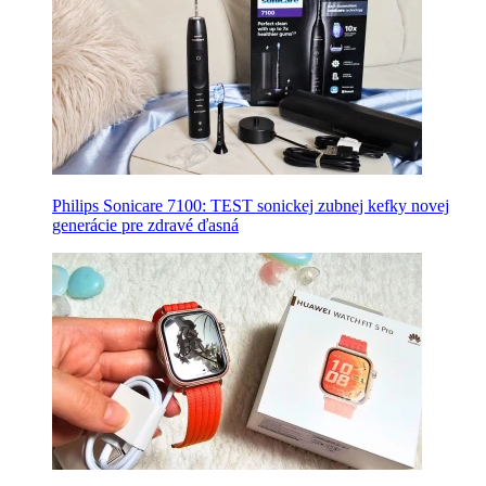
Philips Sonicare 7100: TEST sonickej zubnej kefky novej
generácie pre zdravé ďasná