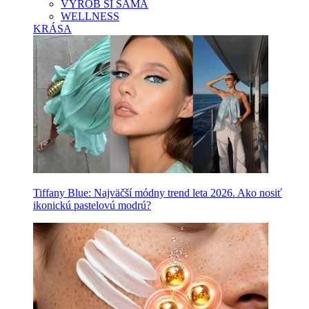
VYROB SI SAMA
WELLNESS
KRÁSA
Tiffany Blue: Najväčší módny trend leta 2026. Ako nosiť
ikonickú pastelovú modrú?