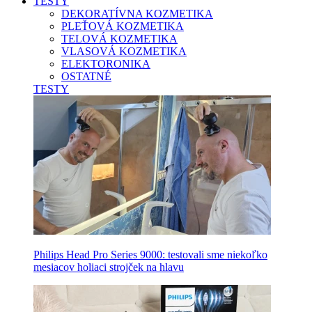
TESTY
DEKORATÍVNA KOZMETIKA
PLEŤOVÁ KOZMETIKA
TELOVÁ KOZMETIKA
VLASOVÁ KOZMETIKA
ELEKTORONIKA
OSTATNÉ
TESTY
Philips Head Pro Series 9000: testovali sme niekoľko
mesiacov holiaci strojček na hlavu