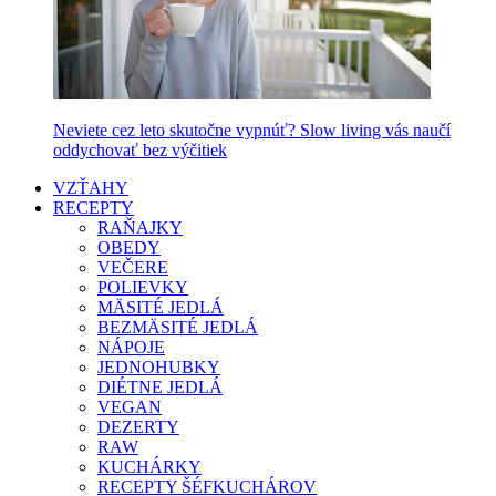
Neviete cez leto skutočne vypnúť? Slow living vás naučí
oddychovať bez výčitiek
VZŤAHY
RECEPTY
RAŇAJKY
OBEDY
VEČERE
POLIEVKY
MÄSITÉ JEDLÁ
BEZMÄSITÉ JEDLÁ
NÁPOJE
JEDNOHUBKY
DIÉTNE JEDLÁ
VEGAN
DEZERTY
RAW
KUCHÁRKY
RECEPTY ŠÉFKUCHÁROV