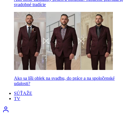
svadobné tradície
Ako sa líši oblek na svadbu, do práce a na spoločenské
udalosti?
SÚŤAŽE
TV