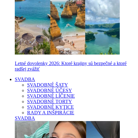
Letné dovolenky 2026: Ktoré krajiny sú bezpečné a ktoré
radšej zvážiť
SVADBA
SVADOBNÉ ŠATY
SVADOBNÉ ÚČESY
SVADOBNÉ LÍČENIE
SVADOBNÉ TORTY
SVADOBNÉ KYTICE
RADY A INŠPIRÁCIE
SVADBA