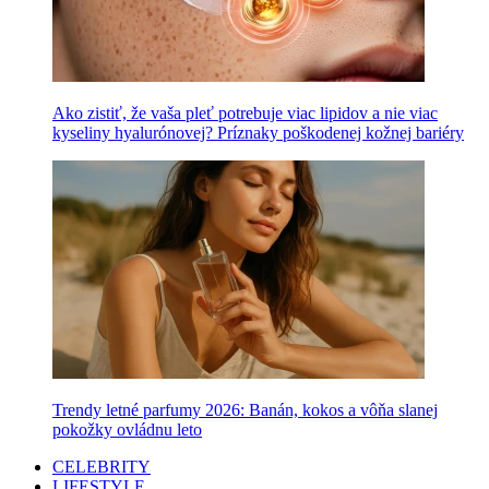
Ako zistiť, že vaša pleť potrebuje viac lipidov a nie viac
kyseliny hyalurónovej? Príznaky poškodenej kožnej bariéry
Trendy letné parfumy 2026: Banán, kokos a vôňa slanej
pokožky ovládnu leto
CELEBRITY
LIFESTYLE