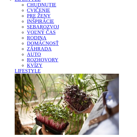
CHUDNUTIE
CVIČENIE
PRE ŽENY
INŠPIRÁCIE
SEBAROZVOJ
VOĽNÝ ČAS
RODINA
DOMÁCNOSŤ
ZÁHRADA
AUTO
ROZHOVORY
KVÍZY
LIFESTYLE