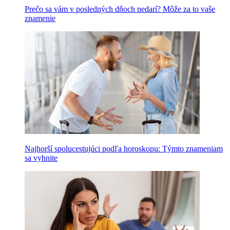
Prečo sa vám v posledných dňoch nedarí? Môže za to vaše
znamenie
Najhorší spolucestujúci podľa horoskopu: Týmto znameniam
sa vyhnite