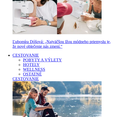
Ľubomíra Dóšová: „Najväčšou lžou módneho priemyslu je,
že nové oblečenie nás zmení.“
CESTOVANIE
POBYTY A VÝLETY
HOTELY
WELLNESS
OSTATNÉ
CESTOVANIE