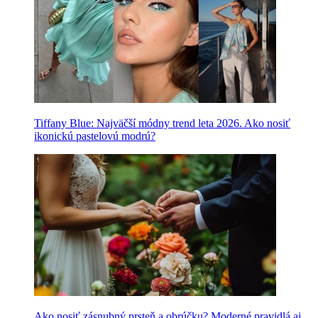
Tiffany Blue: Najväčší módny trend leta 2026. Ako nosiť
ikonickú pastelovú modrú?
Ako nosiť zásnubný prsteň a obrúčku? Moderné pravidlá aj