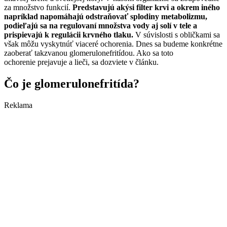
za množstvo funkcií.
Predstavujú akýsi filter krvi a okrem iného
napríklad napomáhajú odstraňovať splodiny metabolizmu,
podieľajú sa na regulovaní množstva vody aj solí v tele a
prispievajú k regulácii krvného tlaku.
V súvislosti s obličkami sa
však môžu vyskytnúť viaceré ochorenia. Dnes sa budeme konkrétne
zaoberať takzvanou glomerulonefritídou. Ako sa toto
ochorenie prejavuje a lieči, sa dozviete v článku.
Čo je glomerulonefritída?
Reklama