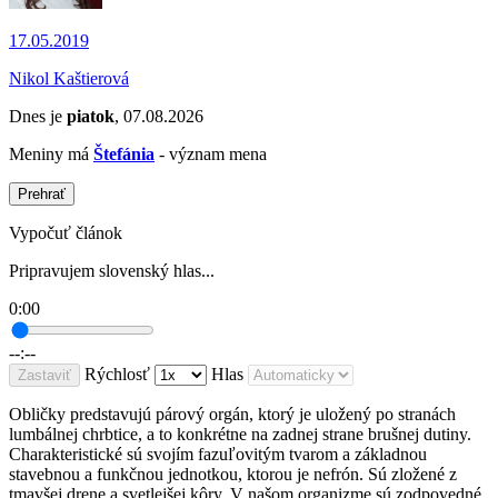
17.05.2019
Nikol Kaštierová
Dnes je
piatok
, 07.08.2026
Meniny má
Štefánia
- význam mena
Prehrať
Vypočuť článok
Pripravujem slovenský hlas...
0:00
--:--
Rýchlosť
Hlas
Zastaviť
Obličky predstavujú párový orgán, ktorý je uložený po stranách
lumbálnej chrbtice, a to konkrétne na zadnej strane brušnej dutiny.
Charakteristické sú svojím fazuľovitým tvarom a základnou
stavebnou a funkčnou jednotkou, ktorou je nefrón. Sú zložené z
tmavšej drene a svetlejšej kôry. V našom organizme sú zodpovedné