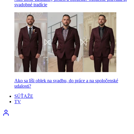
svadobné tradície
Ako sa líši oblek na svadbu, do práce a na spoločenské
udalosti?
SÚŤAŽE
TV