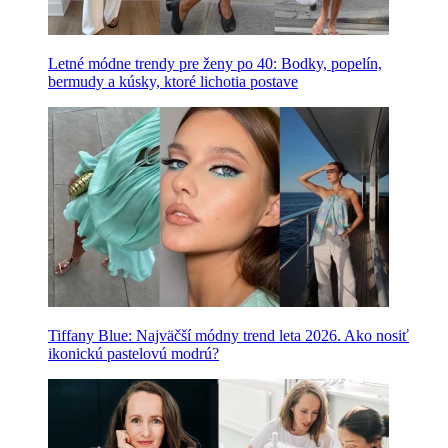
Letné módne trendy pre ženy po 40: Bodky, popelín,
bermudy a kúsky, ktoré lichotia postave
Tiffany Blue: Najväčší módny trend leta 2026. Ako nosiť
ikonickú pastelovú modrú?