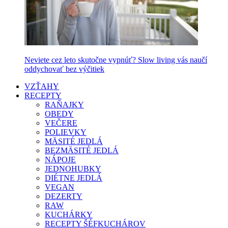
Neviete cez leto skutočne vypnúť? Slow living vás naučí
oddychovať bez výčitiek
VZŤAHY
RECEPTY
RAŇAJKY
OBEDY
VEČERE
POLIEVKY
MÄSITÉ JEDLÁ
BEZMÄSITÉ JEDLÁ
NÁPOJE
JEDNOHUBKY
DIÉTNE JEDLÁ
VEGAN
DEZERTY
RAW
KUCHÁRKY
RECEPTY ŠÉFKUCHÁROV