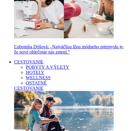
Ľubomíra Dóšová: „Najväčšou lžou módneho priemyslu je,
že nové oblečenie nás zmení.“
CESTOVANIE
POBYTY A VÝLETY
HOTELY
WELLNESS
OSTATNÉ
CESTOVANIE