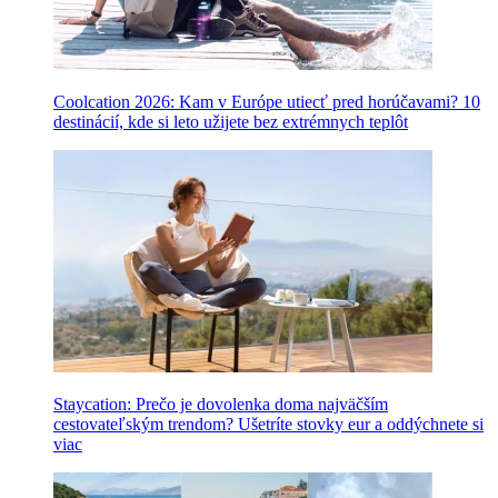
Coolcation 2026: Kam v Európe utiecť pred horúčavami? 10
destinácií, kde si leto užijete bez extrémnych teplôt
Staycation: Prečo je dovolenka doma najväčším
cestovateľským trendom? Ušetríte stovky eur a oddýchnete si
viac