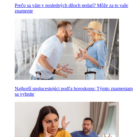
Prečo sa vám v posledných dňoch nedarí? Môže za to vaše
znamenie
Najhorší spolucestujúci podľa horoskopu: Týmto znameniam
sa vyhnite