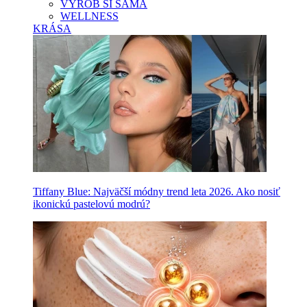
VYROB SI SAMA
WELLNESS
KRÁSA
Tiffany Blue: Najväčší módny trend leta 2026. Ako nosiť
ikonickú pastelovú modrú?