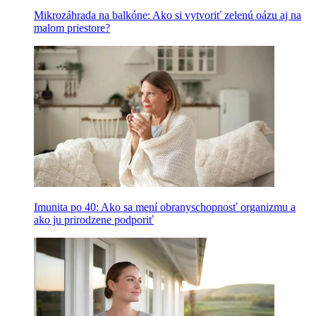
Mikrozáhrada na balkóne: Ako si vytvoriť zelenú oázu aj na
malom priestore?
Imunita po 40: Ako sa mení obranyschopnosť organizmu a
ako ju prirodzene podporiť