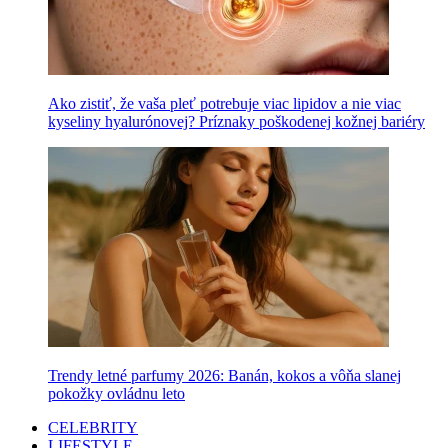
Ako zistiť, že vaša pleť potrebuje viac lipidov a nie viac
kyseliny hyalurónovej? Príznaky poškodenej kožnej bariéry
Trendy letné parfumy 2026: Banán, kokos a vôňa slanej
pokožky ovládnu leto
CELEBRITY
LIFESTYLE