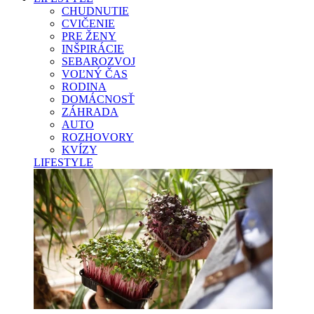
CHUDNUTIE
CVIČENIE
PRE ŽENY
INŠPIRÁCIE
SEBAROZVOJ
VOĽNÝ ČAS
RODINA
DOMÁCNOSŤ
ZÁHRADA
AUTO
ROZHOVORY
KVÍZY
LIFESTYLE