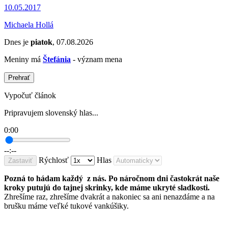
10.05.2017
Michaela Hollá
Dnes je
piatok
, 07.08.2026
Meniny má
Štefánia
- význam mena
Prehrať
Vypočuť článok
Pripravujem slovenský hlas...
0:00
--:--
Rýchlosť
Hlas
Zastaviť
Pozná to hádam každý z nás. Po náročnom dni častokrát naše
kroky putujú do tajnej skrinky, kde máme ukryté sladkosti.
Zhrešíme raz, zhrešíme dvakrát a nakoniec sa ani nenazdáme a na
brušku máme veľké tukové vankúšiky.