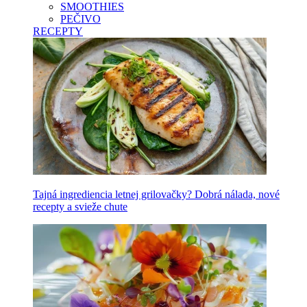
SMOOTHIES
PEČIVO
RECEPTY
Tajná ingrediencia letnej grilovačky? Dobrá nálada, nové
recepty a svieže chute