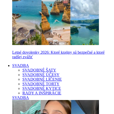
Letné dovolenky 2026: Ktoré krajiny sú bezpečné a ktoré
radšej zvážiť
SVADBA
SVADOBNÉ ŠATY
SVADOBNÉ ÚČESY
SVADOBNÉ LÍČENIE
SVADOBNÉ TORTY
SVADOBNÉ KYTICE
RADY A INŠPIRÁCIE
SVADBA