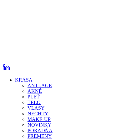
KRÁSA
ANTI-AGE
AKNÉ
PLEŤ
TELO
VLASY
NECHTY
MAKE-UP
NOVINKY
PORADŇA
PREMENY