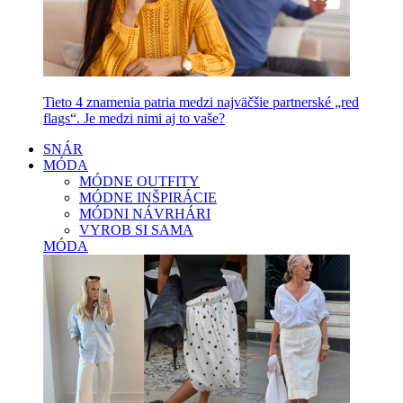
Tieto 4 znamenia patria medzi najväčšie partnerské „red
flags“. Je medzi nimi aj to vaše?
SNÁR
MÓDA
MÓDNE OUTFITY
MÓDNE INŠPIRÁCIE
MÓDNI NÁVRHÁRI
VYROB SI SAMA
MÓDA