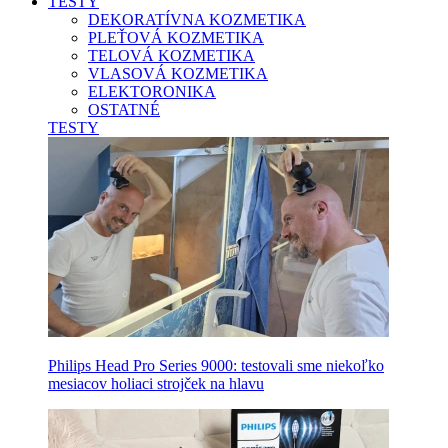
TESTY
DEKORATÍVNA KOZMETIKA
PLEŤOVÁ KOZMETIKA
TELOVÁ KOZMETIKA
VLASOVÁ KOZMETIKA
ELEKTORONIKA
OSTATNÉ
TESTY
Philips Head Pro Series 9000: testovali sme niekoľko
mesiacov holiaci strojček na hlavu