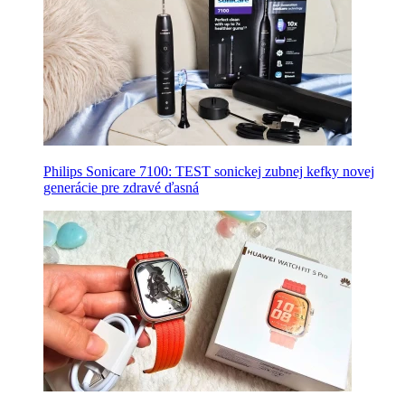
Philips Sonicare 7100: TEST sonickej zubnej kefky novej
generácie pre zdravé ďasná