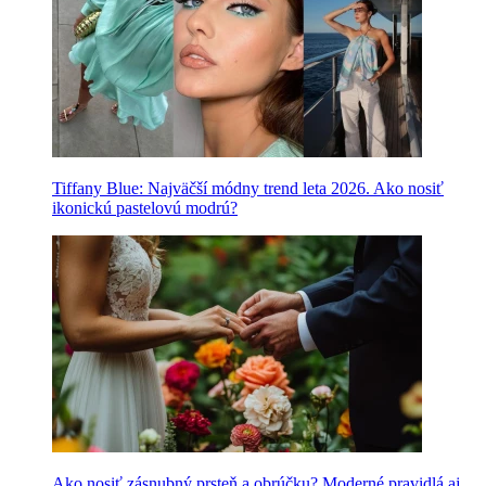
Tiffany Blue: Najväčší módny trend leta 2026. Ako nosiť
ikonickú pastelovú modrú?
Ako nosiť zásnubný prsteň a obrúčku? Moderné pravidlá aj