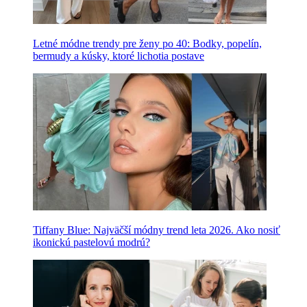
Letné módne trendy pre ženy po 40: Bodky, popelín,
bermudy a kúsky, ktoré lichotia postave
Tiffany Blue: Najväčší módny trend leta 2026. Ako nosiť
ikonickú pastelovú modrú?