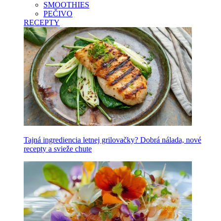
SMOOTHIES
PEČIVO
RECEPTY
Tajná ingrediencia letnej grilovačky? Dobrá nálada, nové
recepty a svieže chute