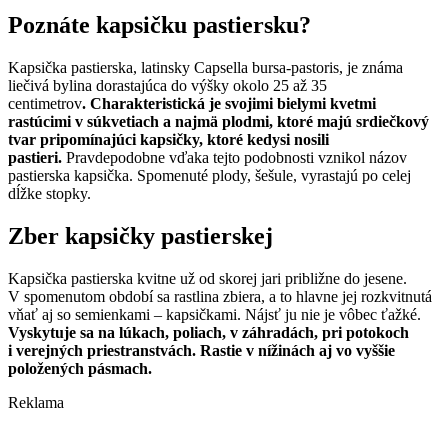
Poznáte kapsičku pastiersku?
Kapsička pastierska, latinsky Capsella bursa-pastoris, je známa
liečivá bylina dorastajúca do výšky okolo 25 až 35
centimetrov
. Charakteristická je svojimi bielymi kvetmi
rastúcimi v súkvetiach a najmä plodmi, ktoré majú srdiečkový
tvar pripomínajúci kapsičky, ktoré kedysi nosili
pastieri.
Pravdepodobne vďaka tejto podobnosti vznikol názov
pastierska kapsička. Spomenuté plody, šešule, vyrastajú po celej
dĺžke stopky.
Zber kapsičky pastierskej
Kapsička pastierska kvitne už od skorej jari približne do jesene.
V spomenutom období sa rastlina zbiera, a to hlavne jej rozkvitnutá
vňať aj so semienkami – kapsičkami. Nájsť ju nie je vôbec ťažké.
Vyskytuje sa na lúkach, poliach, v záhradách, pri potokoch
i verejných priestranstvách. Rastie v nížinách aj vo vyššie
položených pásmach.
Reklama