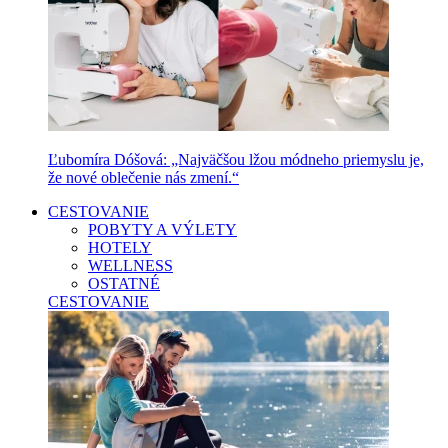
Ľubomíra Dóšová: „Najväčšou lžou módneho priemyslu je,
že nové oblečenie nás zmení.“
CESTOVANIE
POBYTY A VÝLETY
HOTELY
WELLNESS
OSTATNÉ
CESTOVANIE