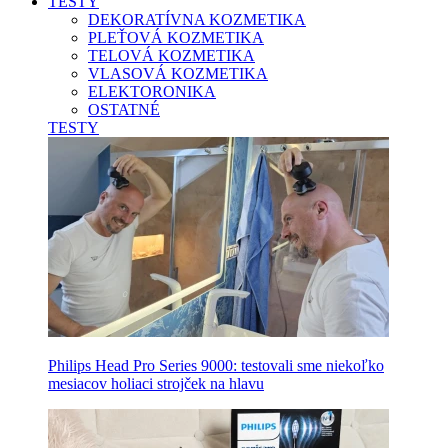
TESTY
DEKORATÍVNA KOZMETIKA
PLEŤOVÁ KOZMETIKA
TELOVÁ KOZMETIKA
VLASOVÁ KOZMETIKA
ELEKTORONIKA
OSTATNÉ
TESTY
Philips Head Pro Series 9000: testovali sme niekoľko
mesiacov holiaci strojček na hlavu