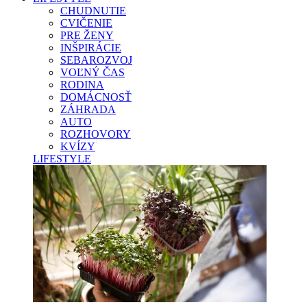
CHUDNUTIE
CVIČENIE
PRE ŽENY
INŠPIRÁCIE
SEBAROZVOJ
VOĽNÝ ČAS
RODINA
DOMÁCNOSŤ
ZÁHRADA
AUTO
ROZHOVORY
KVÍZY
LIFESTYLE