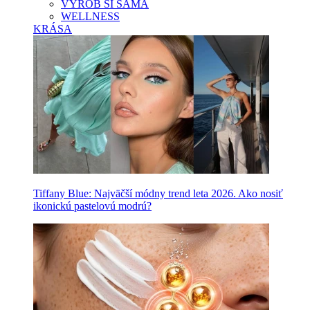
VYROB SI SAMA
WELLNESS
KRÁSA
Tiffany Blue: Najväčší módny trend leta 2026. Ako nosiť
ikonickú pastelovú modrú?