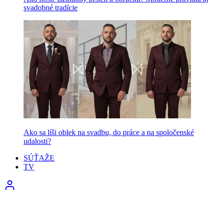
svadobné tradície
Ako sa líši oblek na svadbu, do práce a na spoločenské
udalosti?
SÚŤAŽE
TV