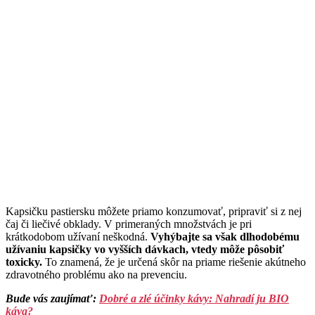
Kapsičku pastiersku môžete priamo konzumovať, pripraviť si z nej
čaj či liečivé obklady. V primeraných množstvách je pri
krátkodobom užívaní neškodná.
Vyhýbajte sa však dlhodobému
užívaniu kapsičky vo vyšších dávkach, vtedy môže pôsobiť
toxicky.
To znamená, že je určená skôr na priame riešenie akútneho
zdravotného problému ako na prevenciu.
Bude vás zaujímať:
Dobré a zlé účinky kávy: Nahradí ju BIO
káva?