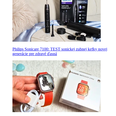
Philips Sonicare 7100: TEST sonickej zubnej kefky novej
generácie pre zdravé ďasná