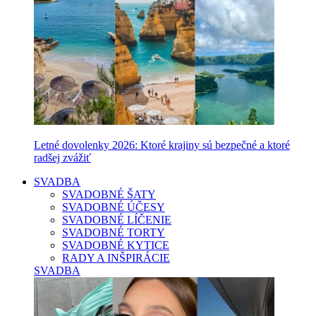
Letné dovolenky 2026: Ktoré krajiny sú bezpečné a ktoré
radšej zvážiť
SVADBA
SVADOBNÉ ŠATY
SVADOBNÉ ÚČESY
SVADOBNÉ LÍČENIE
SVADOBNÉ TORTY
SVADOBNÉ KYTICE
RADY A INŠPIRÁCIE
SVADBA