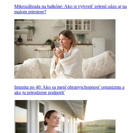
Mikrozáhrada na balkóne: Ako si vytvoriť zelenú oázu aj na
malom priestore?
Imunita po 40: Ako sa mení obranyschopnosť organizmu a
ako ju prirodzene podporiť