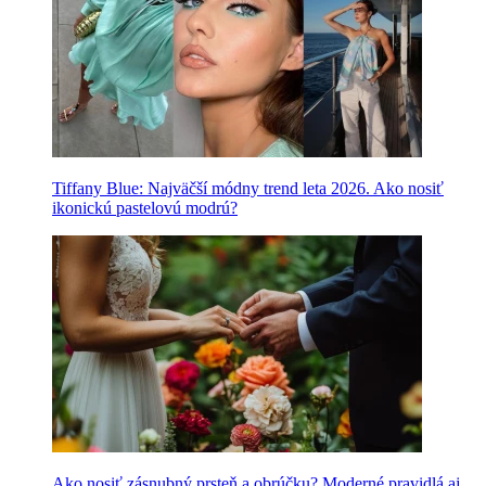
Tiffany Blue: Najväčší módny trend leta 2026. Ako nosiť
ikonickú pastelovú modrú?
Ako nosiť zásnubný prsteň a obrúčku? Moderné pravidlá aj