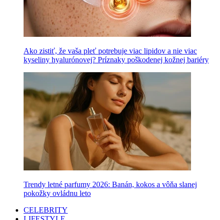
Ako zistiť, že vaša pleť potrebuje viac lipidov a nie viac
kyseliny hyalurónovej? Príznaky poškodenej kožnej bariéry
Trendy letné parfumy 2026: Banán, kokos a vôňa slanej
pokožky ovládnu leto
CELEBRITY
LIFESTYLE