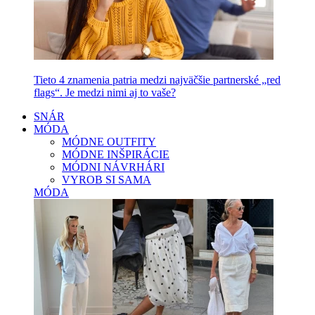
Tieto 4 znamenia patria medzi najväčšie partnerské „red
flags“. Je medzi nimi aj to vaše?
SNÁR
MÓDA
MÓDNE OUTFITY
MÓDNE INŠPIRÁCIE
MÓDNI NÁVRHÁRI
VYROB SI SAMA
MÓDA