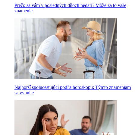
Prečo sa vám v posledných dňoch nedarí? Môže za to vaše
znamenie
Najhorší spolucestujúci podľa horoskopu: Týmto znameniam
sa vyhnite