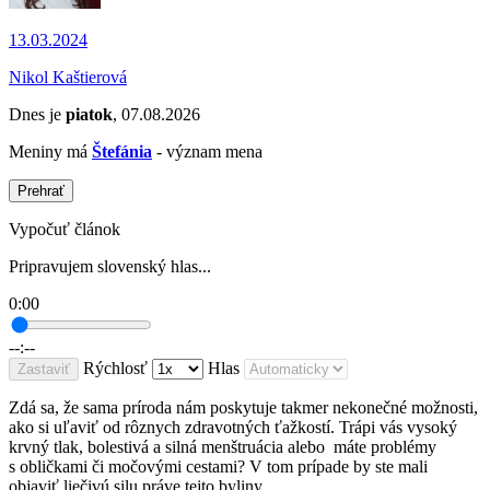
13.03.2024
Nikol Kaštierová
Dnes je
piatok
, 07.08.2026
Meniny má
Štefánia
- význam mena
Prehrať
Vypočuť článok
Pripravujem slovenský hlas...
0:00
--:--
Rýchlosť
Hlas
Zastaviť
Zdá sa, že sama príroda nám poskytuje takmer nekonečné možnosti,
ako si uľaviť od rôznych zdravotných ťažkostí. Trápi vás vysoký
krvný tlak, bolestivá a silná menštruácia alebo máte problémy
s obličkami či močovými cestami? V tom prípade by ste mali
objaviť liečivú silu práve tejto byliny.