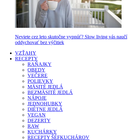
Neviete cez leto skutočne vypnúť? Slow living vás naučí
oddychovať bez výčitiek
VZŤAHY
RECEPTY
RAŇAJKY
OBEDY
VEČERE
POLIEVKY
MÄSITÉ JEDLÁ
BEZMÄSITÉ JEDLÁ
NÁPOJE
JEDNOHUBKY
DIÉTNE JEDLÁ
VEGAN
DEZERTY
RAW
KUCHÁRKY
RECEPTY ŠÉFKUCHÁROV