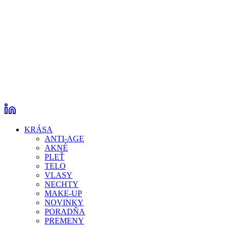
KRÁSA
ANTI-AGE
AKNÉ
PLEŤ
TELO
VLASY
NECHTY
MAKE-UP
NOVINKY
PORADŇA
PREMENY