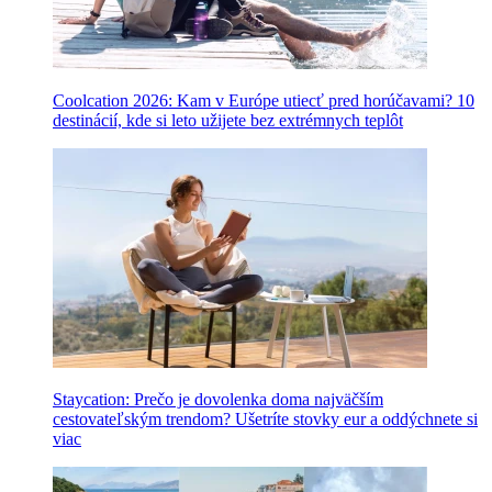
Coolcation 2026: Kam v Európe utiecť pred horúčavami? 10
destinácií, kde si leto užijete bez extrémnych teplôt
Staycation: Prečo je dovolenka doma najväčším
cestovateľským trendom? Ušetríte stovky eur a oddýchnete si
viac