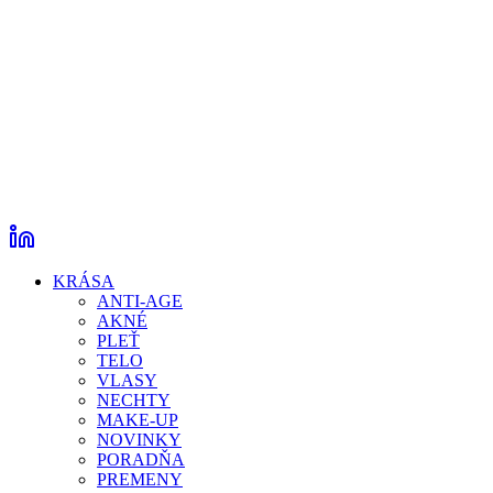
KRÁSA
ANTI-AGE
AKNÉ
PLEŤ
TELO
VLASY
NECHTY
MAKE-UP
NOVINKY
PORADŇA
PREMENY