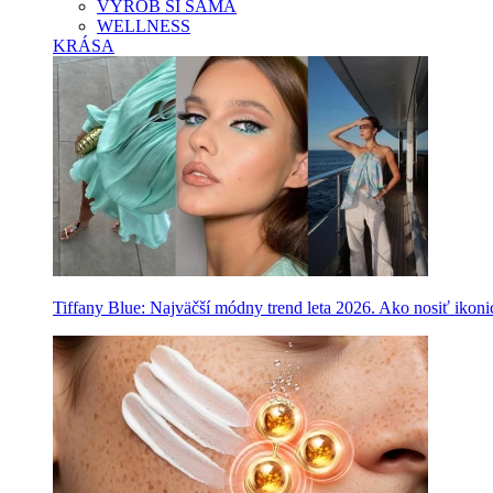
VYROB SI SAMA
WELLNESS
KRÁSA
Tiffany Blue: Najväčší módny trend leta 2026. Ako nosiť ikon