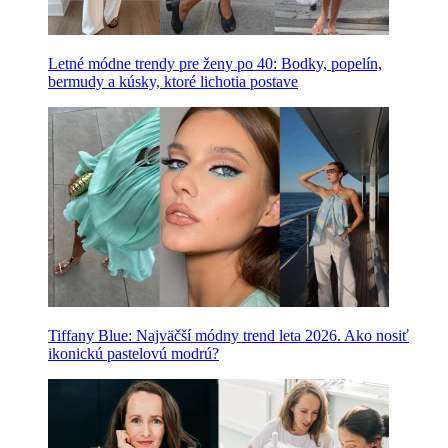
Letné módne trendy pre ženy po 40: Bodky, popelín,
bermudy a kúsky, ktoré lichotia postave
Tiffany Blue: Najväčší módny trend leta 2026. Ako nosiť
ikonickú pastelovú modrú?