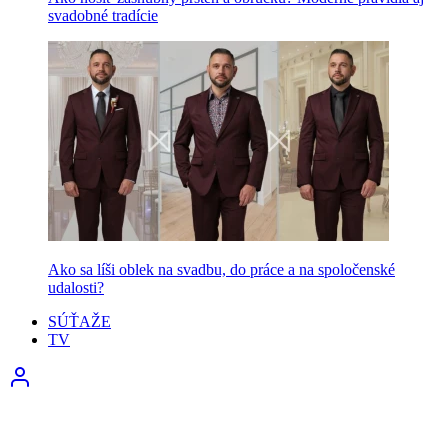
svadobné tradície
Ako sa líši oblek na svadbu, do práce a na spoločenské
udalosti?
SÚŤAŽE
TV