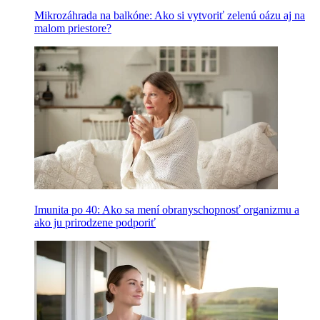
Mikrozáhrada na balkóne: Ako si vytvoriť zelenú oázu aj na
malom priestore?
Imunita po 40: Ako sa mení obranyschopnosť organizmu a
ako ju prirodzene podporiť