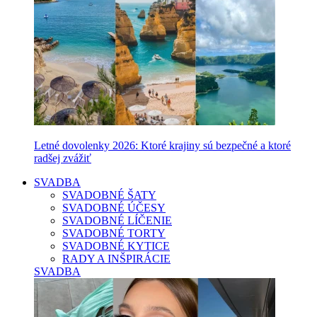
Letné dovolenky 2026: Ktoré krajiny sú bezpečné a ktoré
radšej zvážiť
SVADBA
SVADOBNÉ ŠATY
SVADOBNÉ ÚČESY
SVADOBNÉ LÍČENIE
SVADOBNÉ TORTY
SVADOBNÉ KYTICE
RADY A INŠPIRÁCIE
SVADBA