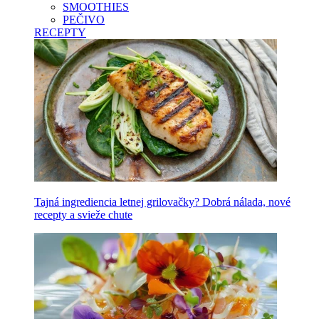
SMOOTHIES
PEČIVO
RECEPTY
Tajná ingrediencia letnej grilovačky? Dobrá nálada, nové
recepty a svieže chute