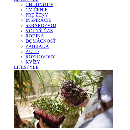
CHUDNUTIE
CVIČENIE
PRE ŽENY
INŠPIRÁCIE
SEBAROZVOJ
VOĽNÝ ČAS
RODINA
DOMÁCNOSŤ
ZÁHRADA
AUTO
ROZHOVORY
KVÍZY
LIFESTYLE