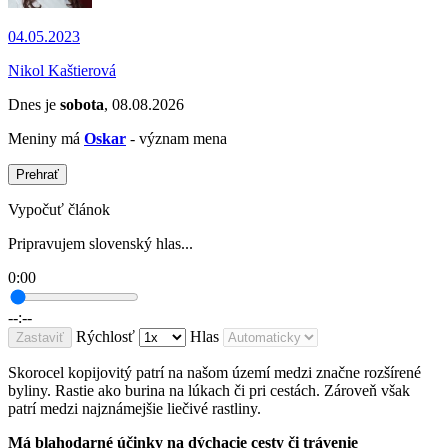
04.05.2023
Nikol Kaštierová
Dnes je
sobota
, 08.08.2026
Meniny má
Oskar
- význam mena
Prehrať
Vypočuť článok
Pripravujem slovenský hlas...
0:00
--:--
Rýchlosť
Hlas
Zastaviť
Skorocel kopijovitý patrí na našom území medzi značne rozšírené
byliny. Rastie ako burina na lúkach či pri cestách. Zároveň však
patrí medzi najznámejšie liečivé rastliny.
Má blahodarné účinky na dýchacie cesty či trávenie