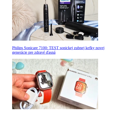
Philips Sonicare 7100: TEST sonickej zubnej kefky novej
generácie pre zdravé ďasná