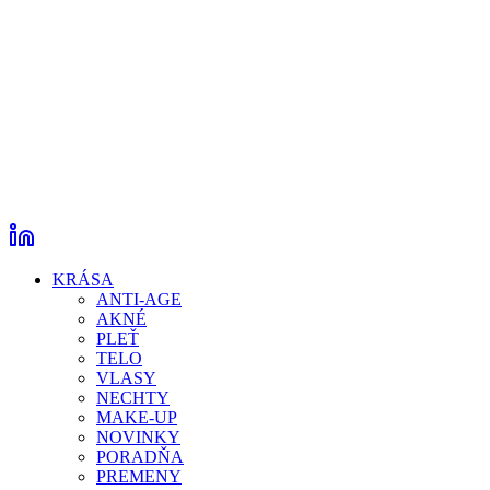
KRÁSA
ANTI-AGE
AKNÉ
PLEŤ
TELO
VLASY
NECHTY
MAKE-UP
NOVINKY
PORADŇA
PREMENY