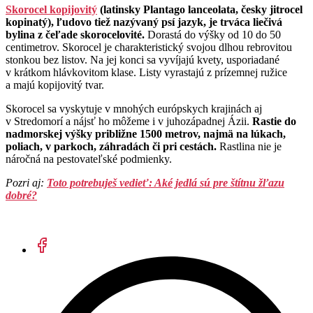
Skorocel kopijovitý
(latinsky Plantago lanceolata, česky jitrocel
kopinatý), ľudovo tiež nazývaný psí jazyk, je trváca liečivá
bylina z čeľade skorocelovité.
Dorastá do výšky od 10 do 50
centimetrov. Skorocel je charakteristický svojou dlhou rebrovitou
stonkou bez listov. Na jej konci sa vyvíjajú kvety, usporiadané
v krátkom hlávkovitom klase. Listy vyrastajú z prízemnej ružice
a majú kopijovitý tvar.
Skorocel sa vyskytuje v mnohých európskych krajinách aj
v Stredomorí a nájsť ho môžeme i v juhozápadnej Ázii.
Rastie do
nadmorskej výšky približne 1500 metrov, najmä na lúkach,
poliach, v parkoch, záhradách či pri cestách.
Rastlina nie je
náročná na pestovateľské podmienky.
Pozri aj:
Toto potrebuješ vedieť: Aké jedlá sú pre štítnu žľazu
dobré?