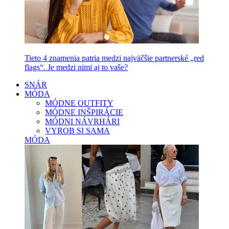
Tieto 4 znamenia patria medzi najväčšie partnerské „red
flags“. Je medzi nimi aj to vaše?
SNÁR
MÓDA
MÓDNE OUTFITY
MÓDNE INŠPIRÁCIE
MÓDNI NÁVRHÁRI
VYROB SI SAMA
MÓDA