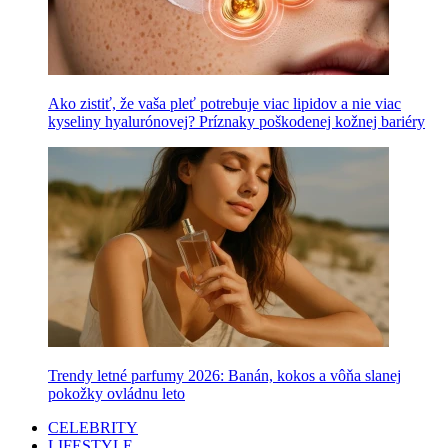
Ako zistiť, že vaša pleť potrebuje viac lipidov a nie viac
kyseliny hyalurónovej? Príznaky poškodenej kožnej bariéry
Trendy letné parfumy 2026: Banán, kokos a vôňa slanej
pokožky ovládnu leto
CELEBRITY
LIFESTYLE