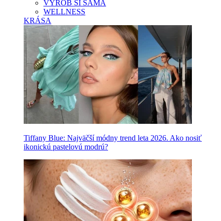
VYROB SI SAMA
WELLNESS
KRÁSA
Tiffany Blue: Najväčší módny trend leta 2026. Ako nosiť
ikonickú pastelovú modrú?