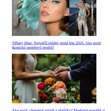
Tiffany Blue: Najväčší módny trend leta 2026. Ako nosiť
ikonickú pastelovú modrú?
Ako nosiť zásnubný prsteň a obrúčku? Moderné pravidlá aj