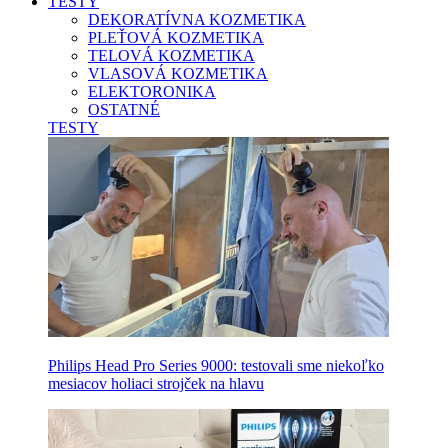
TESTY
DEKORATÍVNA KOZMETIKA
PLEŤOVÁ KOZMETIKA
TELOVÁ KOZMETIKA
VLASOVÁ KOZMETIKA
ELEKTORONIKA
OSTATNÉ
TESTY
Philips Head Pro Series 9000: testovali sme niekoľko
mesiacov holiaci strojček na hlavu