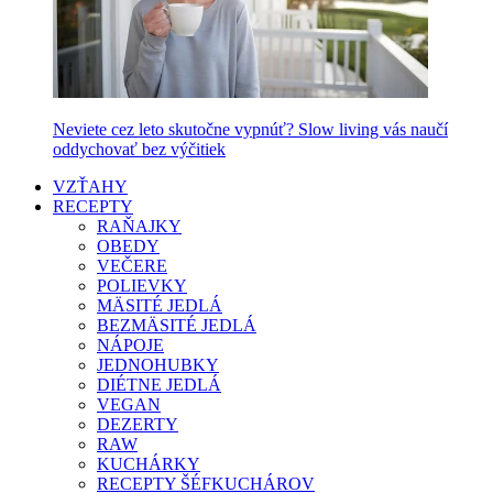
Neviete cez leto skutočne vypnúť? Slow living vás naučí
oddychovať bez výčitiek
VZŤAHY
RECEPTY
RAŇAJKY
OBEDY
VEČERE
POLIEVKY
MÄSITÉ JEDLÁ
BEZMÄSITÉ JEDLÁ
NÁPOJE
JEDNOHUBKY
DIÉTNE JEDLÁ
VEGAN
DEZERTY
RAW
KUCHÁRKY
RECEPTY ŠÉFKUCHÁROV