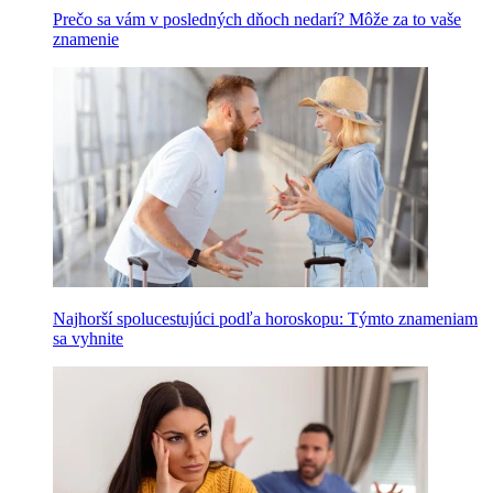
Prečo sa vám v posledných dňoch nedarí? Môže za to vaše
znamenie
Najhorší spolucestujúci podľa horoskopu: Týmto znameniam
sa vyhnite