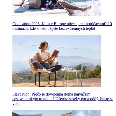
Coolcation 2026: Kam v Európe utiecť pred horúčavami? 10
destinácií, kde si leto užijete bez extrémnych teplôt
Staycation: Prečo je dovolenka doma najväčším
cestovateľským trendom? Ušetríte stovky eur a oddýchnete si
viac