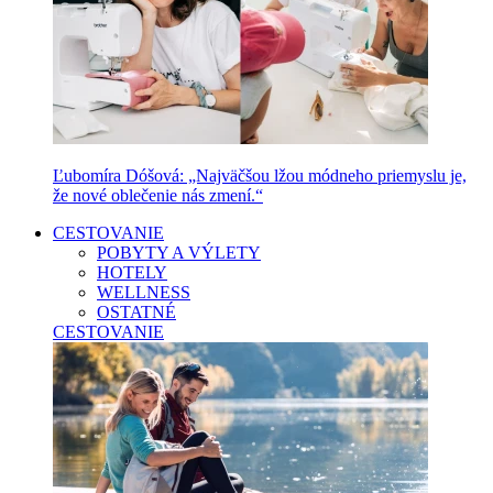
Ľubomíra Dóšová: „Najväčšou lžou módneho priemyslu je,
že nové oblečenie nás zmení.“
CESTOVANIE
POBYTY A VÝLETY
HOTELY
WELLNESS
OSTATNÉ
CESTOVANIE