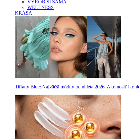
VYROB SI SAMA
WELLNESS
KRÁSA
Tiffany Blue: Najväčší módny trend leta 2026. Ako nosiť ikon