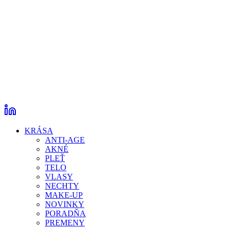
KRÁSA
ANTI-AGE
AKNÉ
PLEŤ
TELO
VLASY
NECHTY
MAKE-UP
NOVINKY
PORADŇA
PREMENY