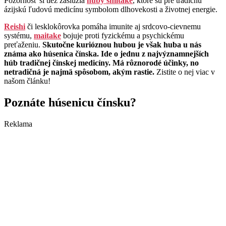
Pozornosť si tiež zaslúžia
huby shiitake
, ktoré sú pre tradičnú
ázijskú ľudovú medicínu symbolom dlhovekosti a životnej energie.
Reishi
či lesklokôrovka pomáha imunite aj srdcovo-cievnemu
systému,
maitake
bojuje proti fyzickému a psychickému
preťaženiu.
Skutočne kurióznou hubou je však huba u nás
známa ako húsenica čínska. Ide o jednu z najvýznamnejších
húb tradičnej čínskej medicíny. Má rôznorodé účinky, no
netradičná je najmä spôsobom, akým rastie.
Zistite o nej viac v
našom článku!
Poznáte húsenicu čínsku?
Reklama