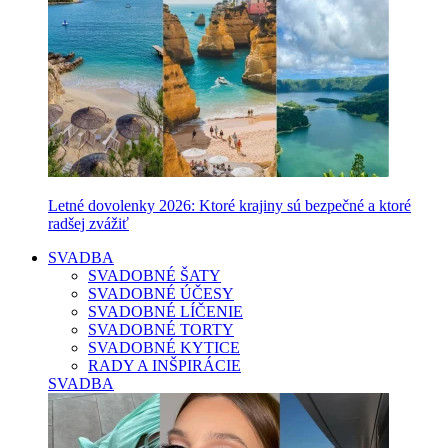
Letné dovolenky 2026: Ktoré krajiny sú bezpečné a ktoré
radšej zvážiť
SVADBA
SVADOBNÉ ŠATY
SVADOBNÉ ÚČESY
SVADOBNÉ LÍČENIE
SVADOBNÉ TORTY
SVADOBNÉ KYTICE
RADY A INŠPIRÁCIE
SVADBA