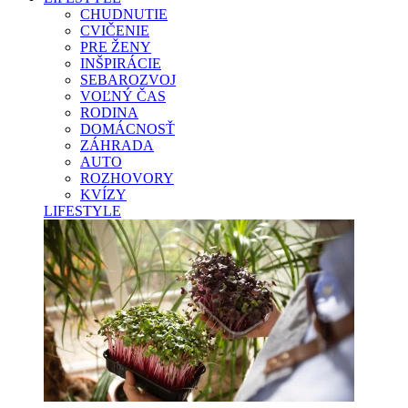
CHUDNUTIE
CVIČENIE
PRE ŽENY
INŠPIRÁCIE
SEBAROZVOJ
VOĽNÝ ČAS
RODINA
DOMÁCNOSŤ
ZÁHRADA
AUTO
ROZHOVORY
KVÍZY
LIFESTYLE