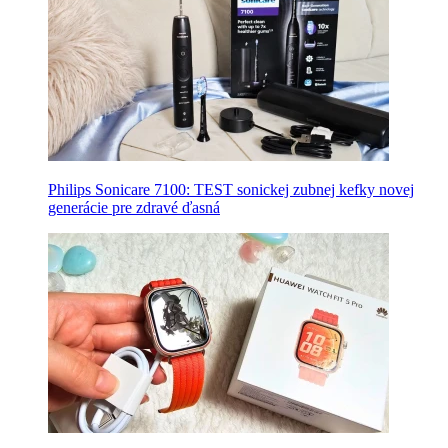
Philips Sonicare 7100: TEST sonickej zubnej kefky novej
generácie pre zdravé ďasná