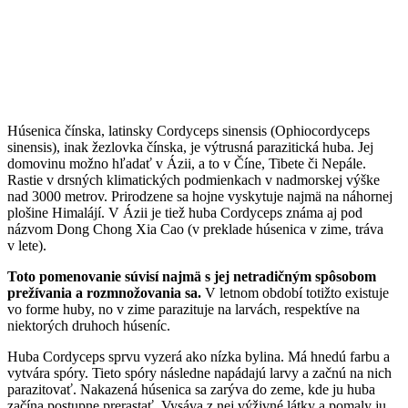
Húsenica čínska, latinsky Cordyceps sinensis (Ophiocordyceps
sinensis), inak žezlovka čínska, je výtrusná parazitická huba. Jej
domovinu možno hľadať v Ázii, a to v Číne, Tibete či Nepále.
Rastie v drsných klimatických podmienkach v nadmorskej výške
nad 3000 metrov. Prirodzene sa hojne vyskytuje najmä na náhornej
plošine Himalájí. V Ázii je tiež huba Cordyceps známa aj pod
názvom Dong Chong Xia Cao (v preklade húsenica v zime, tráva
v lete).
Toto pomenovanie súvisí najmä s jej netradičným spôsobom
prežívania a rozmnožovania sa.
V letnom období totižto existuje
vo forme huby, no v zime parazituje na larvách, respektíve na
niektorých druhoch húseníc.
Huba Cordyceps sprvu vyzerá ako nízka bylina. Má hnedú farbu a
vytvára spóry. Tieto spóry následne napádajú larvy a začnú na nich
parazitovať. Nakazená húsenica sa zarýva do zeme, kde ju huba
začína postupne prerastať. Vysáva z nej výživné látky a pomaly ju