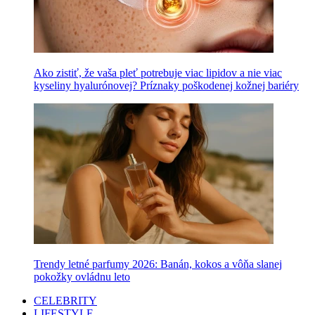
Ako zistiť, že vaša pleť potrebuje viac lipidov a nie viac
kyseliny hyalurónovej? Príznaky poškodenej kožnej bariéry
Trendy letné parfumy 2026: Banán, kokos a vôňa slanej
pokožky ovládnu leto
CELEBRITY
LIFESTYLE