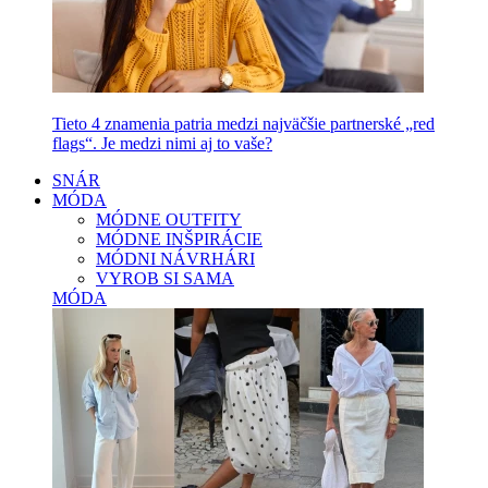
Tieto 4 znamenia patria medzi najväčšie partnerské „red
flags“. Je medzi nimi aj to vaše?
SNÁR
MÓDA
MÓDNE OUTFITY
MÓDNE INŠPIRÁCIE
MÓDNI NÁVRHÁRI
VYROB SI SAMA
MÓDA