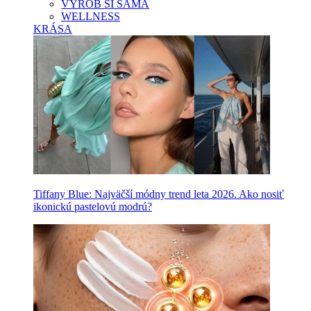
VYROB SI SAMA
WELLNESS
KRÁSA
Tiffany Blue: Najväčší módny trend leta 2026. Ako nosiť
ikonickú pastelovú modrú?