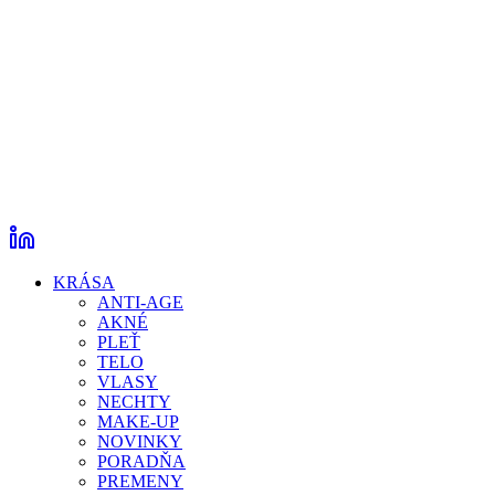
KRÁSA
ANTI-AGE
AKNÉ
PLEŤ
TELO
VLASY
NECHTY
MAKE-UP
NOVINKY
PORADŇA
PREMENY