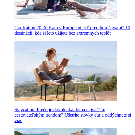
Coolcation 2026: Kam v Európe utiecť pred horúčavami? 10
destinácií, kde si leto užijete bez extrémnych teplôt
Staycation: Prečo je dovolenka doma najväčším
cestovateľským trendom? Ušetríte stovky eur a oddýchnete si
viac