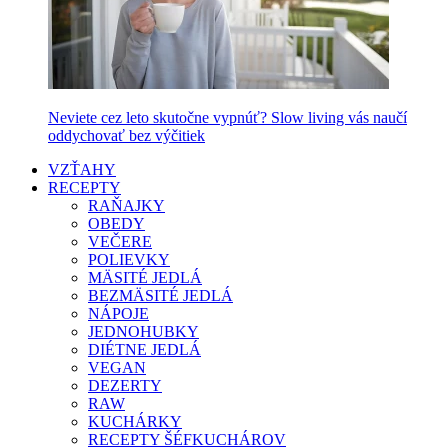
Neviete cez leto skutočne vypnúť? Slow living vás naučí
oddychovať bez výčitiek
VZŤAHY
RECEPTY
RAŇAJKY
OBEDY
VEČERE
POLIEVKY
MÄSITÉ JEDLÁ
BEZMÄSITÉ JEDLÁ
NÁPOJE
JEDNOHUBKY
DIÉTNE JEDLÁ
VEGAN
DEZERTY
RAW
KUCHÁRKY
RECEPTY ŠÉFKUCHÁROV