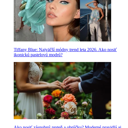
Tiffany Blue: Najväčší módny trend leta 2026. Ako nosiť
ikonickú pastelovú modrú?
Ako nosiť zásnubný prsteň a obrúčku? Moderné pravidlá aj