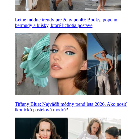
Letné módne trendy pre ženy po 40: Bodky, popelín,
bermudy a kúsky, ktoré lichotia postave
Tiffany Blue: Najväčší módny trend leta 2026. Ako nosiť
ikonickú pastelovú modrú?