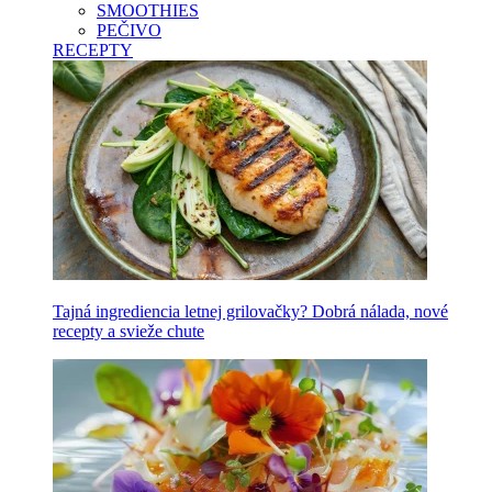
SMOOTHIES
PEČIVO
RECEPTY
Tajná ingrediencia letnej grilovačky? Dobrá nálada, nové
recepty a svieže chute