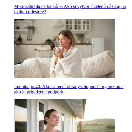
Mikrozáhrada na balkóne: Ako si vytvoriť zelenú oázu aj na
malom priestore?
Imunita po 40: Ako sa mení obranyschopnosť organizmu a
ako ju prirodzene podporiť