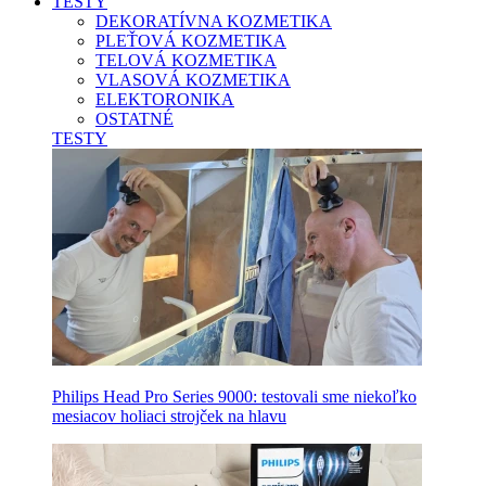
TESTY
DEKORATÍVNA KOZMETIKA
PLEŤOVÁ KOZMETIKA
TELOVÁ KOZMETIKA
VLASOVÁ KOZMETIKA
ELEKTORONIKA
OSTATNÉ
TESTY
Philips Head Pro Series 9000: testovali sme niekoľko
mesiacov holiaci strojček na hlavu