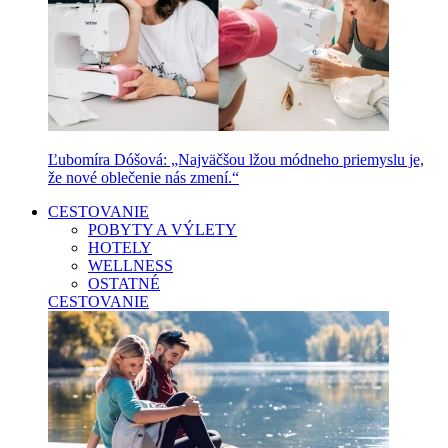
Ľubomíra Dóšová: „Najväčšou lžou módneho priemyslu je,
že nové oblečenie nás zmení.“
CESTOVANIE
POBYTY A VÝLETY
HOTELY
WELLNESS
OSTATNÉ
CESTOVANIE