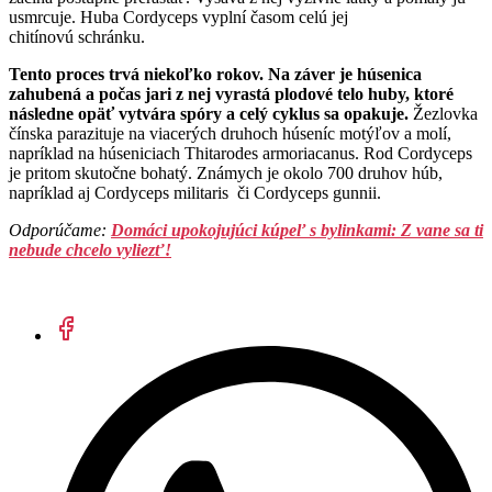
usmrcuje. Huba Cordyceps vyplní časom celú jej
chitínovú schránku.
Tento proces trvá niekoľko rokov. Na záver je húsenica
zahubená a počas jari z nej vyrastá plodové telo huby, ktoré
následne opäť vytvára spóry a celý cyklus sa opakuje.
Žezlovka
čínska parazituje na viacerých druhoch húseníc motýľov a molí,
napríklad na húseniciach Thitarodes armoriacanus. Rod Cordyceps
je pritom skutočne bohatý. Známych je okolo 700 druhov húb,
napríklad aj Cordyceps militaris či Cordyceps gunnii.
Odporúčame:
Domáci upokojujúci kúpeľ s bylinkami: Z vane sa ti
nebude chcelo vyliezť!