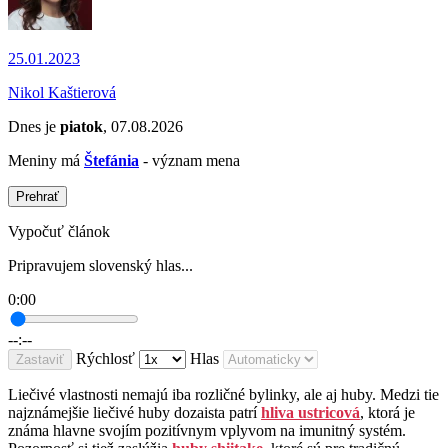
25.01.2023
Nikol Kaštierová
Dnes je
piatok
, 07.08.2026
Meniny má
Štefánia
- význam mena
Prehrať
Vypočuť článok
Pripravujem slovenský hlas...
0:00
--:--
Rýchlosť
Hlas
Zastaviť
Liečivé vlastnosti nemajú iba rozličné bylinky, ale aj huby. Medzi tie
najznámejšie liečivé huby dozaista patrí
hliva ustricová
, ktorá je
známa hlavne svojím pozitívnym vplyvom na imunitný systém.