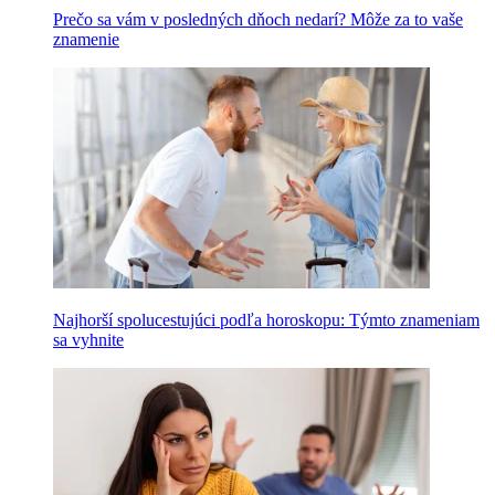
Prečo sa vám v posledných dňoch nedarí? Môže za to vaše
znamenie
Najhorší spolucestujúci podľa horoskopu: Týmto znameniam
sa vyhnite