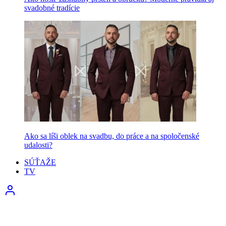
svadobné tradície
Ako sa líši oblek na svadbu, do práce a na spoločenské
udalosti?
SÚŤAŽE
TV