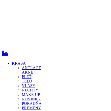
KRÁSA
ANTI-AGE
AKNÉ
PLEŤ
TELO
VLASY
NECHTY
MAKE-UP
NOVINKY
PORADŇA
PREMENY