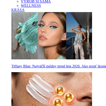
VYROB SI SAMA
WELLNESS
KRÁSA
Tiffany Blue: Najväčší módny trend leta 2026. Ako nosiť ikon