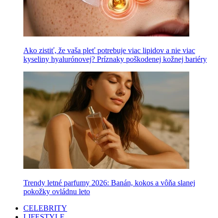
Ako zistiť, že vaša pleť potrebuje viac lipidov a nie viac
kyseliny hyalurónovej? Príznaky poškodenej kožnej bariéry
Trendy letné parfumy 2026: Banán, kokos a vôňa slanej
pokožky ovládnu leto
CELEBRITY
LIFESTYLE