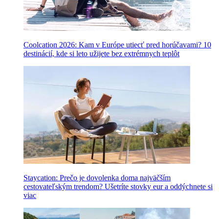
Coolcation 2026: Kam v Európe utiecť pred horúčavami? 10
destinácií, kde si leto užijete bez extrémnych teplôt
Staycation: Prečo je dovolenka doma najväčším
cestovateľským trendom? Ušetríte stovky eur a oddýchnete si
viac