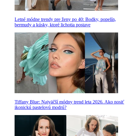
Letné módne trendy pre ženy po 40: Bodky, popelín,
bermudy a kúsky, ktoré lichotia postave
Tiffany Blue: Najväčší módny trend leta 2026. Ako nosiť
ikonickú pastelovú modrú?