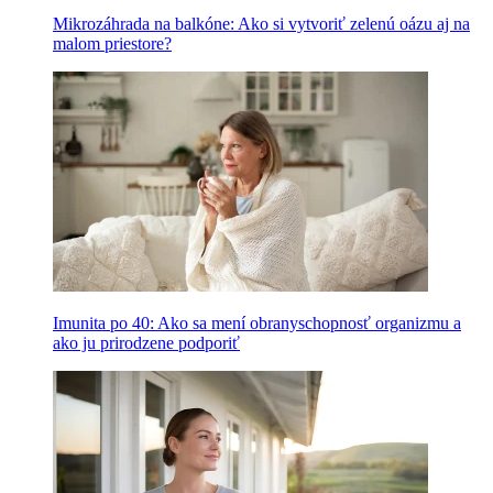
Mikrozáhrada na balkóne: Ako si vytvoriť zelenú oázu aj na
malom priestore?
Imunita po 40: Ako sa mení obranyschopnosť organizmu a
ako ju prirodzene podporiť