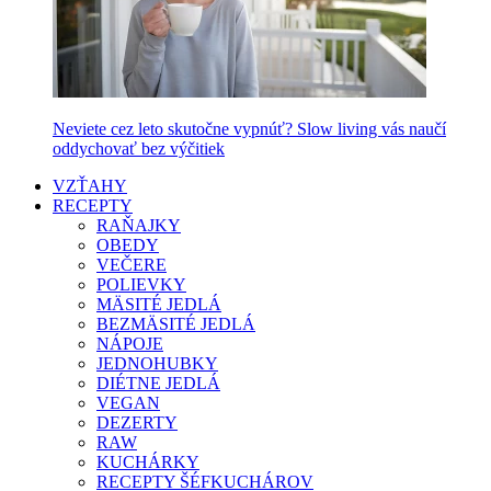
Neviete cez leto skutočne vypnúť? Slow living vás naučí
oddychovať bez výčitiek
VZŤAHY
RECEPTY
RAŇAJKY
OBEDY
VEČERE
POLIEVKY
MÄSITÉ JEDLÁ
BEZMÄSITÉ JEDLÁ
NÁPOJE
JEDNOHUBKY
DIÉTNE JEDLÁ
VEGAN
DEZERTY
RAW
KUCHÁRKY
RECEPTY ŠÉFKUCHÁROV