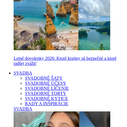
Letné dovolenky 2026: Ktoré krajiny sú bezpečné a ktoré
radšej zvážiť
SVADBA
SVADOBNÉ ŠATY
SVADOBNÉ ÚČESY
SVADOBNÉ LÍČENIE
SVADOBNÉ TORTY
SVADOBNÉ KYTICE
RADY A INŠPIRÁCIE
SVADBA