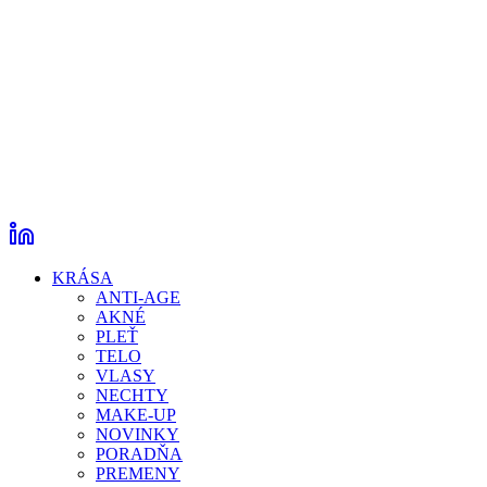
KRÁSA
ANTI-AGE
AKNÉ
PLEŤ
TELO
VLASY
NECHTY
MAKE-UP
NOVINKY
PORADŇA
PREMENY