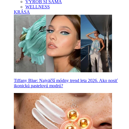
VYROB SI SAMA
WELLNESS
KRÁSA
Tiffany Blue: Najväčší módny trend leta 2026. Ako nosiť
ikonickú pastelovú modrú?