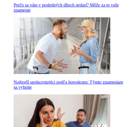
Prečo sa vám v posledných dňoch nedarí? Môže za to vaše
znamenie
Najhorší spolucestujúci podľa horoskopu: Týmto znameniam
sa vyhnite