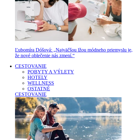
Ľubomíra Dóšová: „Najväčšou lžou módneho priemyslu je,
že nové oblečenie nás zmení.“
CESTOVANIE
POBYTY A VÝLETY
HOTELY
WELLNESS
OSTATNÉ
CESTOVANIE