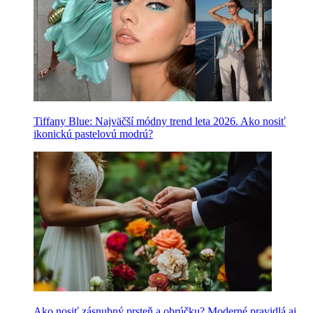
Tiffany Blue: Najväčší módny trend leta 2026. Ako nosiť
ikonickú pastelovú modrú?
Ako nosiť zásnubný prsteň a obrúčku? Moderné pravidlá aj