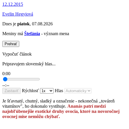
12.12.2015
Evelin Hegyiová
Dnes je
piatok
, 07.08.2026
Meniny má
Štefánia
- význam mena
Prehrať
Vypočuť článok
Pripravujem slovenský hlas...
0:00
--:--
Rýchlosť
Hlas
Zastaviť
Je šťavnatý, chutný, sladký a označenie - nekonečná ,,továreň
vitamínov", ho dokonalo vystihuje.
Ananás patrí medzi
najobľúbenejšie exotické druhy ovocia, ktoré na novoročnej
ovocnej mise nemôžu chýbať.