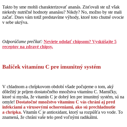
Takto by sme mohli charakterizovať ananás. Zisťovali ste už však
niekedy nutričné hodnoty ananásu? Nikdy? No, možno by ste mali
začať. Dnes vám totiž predstavíme výhody, ktoré toto chutné ovocie
v sebe ukrýva.
Odporúčame prečítať:
Neviete odolať chipsom? Vyskúšajte 5
receptov na zdravé chipsy.
Balíček vitamínu C pre imunitný systém
V chladnom a chrípkovom období všade počujeme o tom, aký
dôležitý je príjem dostatočného množstva vitamínu C.
Mamičky,
ktoré si myslia, že vitamín C je dobrý len pre imunitný systém, sú na
omyle!
Dostatočné množstvo vitamínu C vás chráni aj pred
infekciami a vírusovými ochoreniami, ako sú prechladnutie
a chrípka.
Vitamín C je antioxidant, ktorý sa rozpúšťa vo vode. To
znamená, že chráni vaše telo pred voľnými radikálmi.