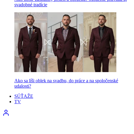
svadobné tradície
Ako sa líši oblek na svadbu, do práce a na spoločenské
udalosti?
SÚŤAŽE
TV