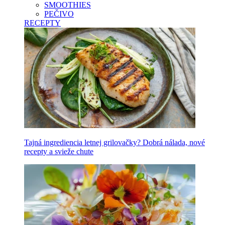
SMOOTHIES
PEČIVO
RECEPTY
Tajná ingrediencia letnej grilovačky? Dobrá nálada, nové
recepty a svieže chute