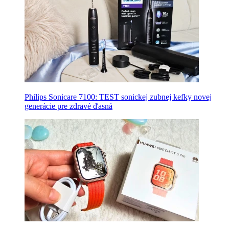
Philips Sonicare 7100: TEST sonickej zubnej kefky novej
generácie pre zdravé ďasná