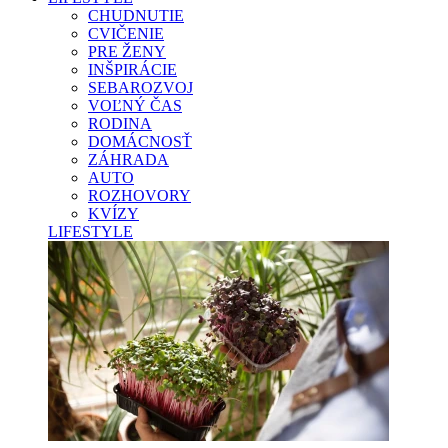
CHUDNUTIE
CVIČENIE
PRE ŽENY
INŠPIRÁCIE
SEBAROZVOJ
VOĽNÝ ČAS
RODINA
DOMÁCNOSŤ
ZÁHRADA
AUTO
ROZHOVORY
KVÍZY
LIFESTYLE