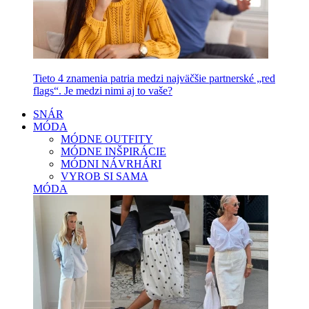
Tieto 4 znamenia patria medzi najväčšie partnerské „red
flags“. Je medzi nimi aj to vaše?
SNÁR
MÓDA
MÓDNE OUTFITY
MÓDNE INŠPIRÁCIE
MÓDNI NÁVRHÁRI
VYROB SI SAMA
MÓDA