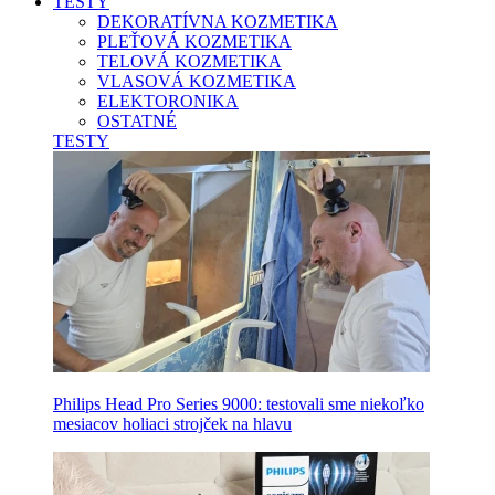
TESTY
DEKORATÍVNA KOZMETIKA
PLEŤOVÁ KOZMETIKA
TELOVÁ KOZMETIKA
VLASOVÁ KOZMETIKA
ELEKTORONIKA
OSTATNÉ
TESTY
Philips Head Pro Series 9000: testovali sme niekoľko
mesiacov holiaci strojček na hlavu