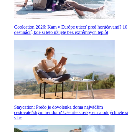
Coolcation 2026: Kam v Európe utiecť pred horúčavami? 10
destinácií, kde si leto užijete bez extrémnych teplôt
Staycation: Prečo je dovolenka doma najväčším
cestovateľským trendom? Ušetríte stovky eur a oddýchnete si
viac