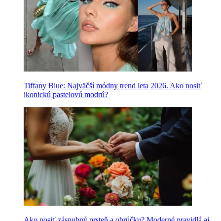
Tiffany Blue: Najväčší módny trend leta 2026. Ako nosiť
ikonickú pastelovú modrú?
Ako nosiť zásnubný prsteň a obrúčku? Moderné pravidlá aj