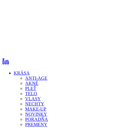
KRÁSA
ANTI-AGE
AKNÉ
PLEŤ
TELO
VLASY
NECHTY
MAKE-UP
NOVINKY
PORADŇA
PREMENY