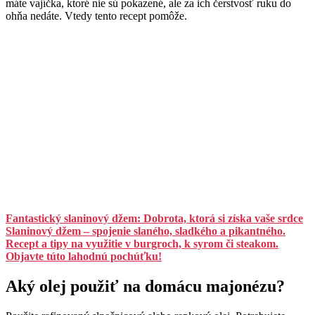
máte vajíčka, ktoré nie sú pokazené, ale za ich čerstvosť ruku do
ohňa nedáte. Vtedy tento recept pomôže.
Fantastický slaninový džem: Dobrota, ktorá si získa vaše srdce
Slaninový džem – spojenie slaného, sladkého a pikantného.
Recept a tipy na využitie v burgroch, k syrom či steakom.
Objavte túto lahodnú pochúťku!
Aký olej použiť na domácu majonézu?