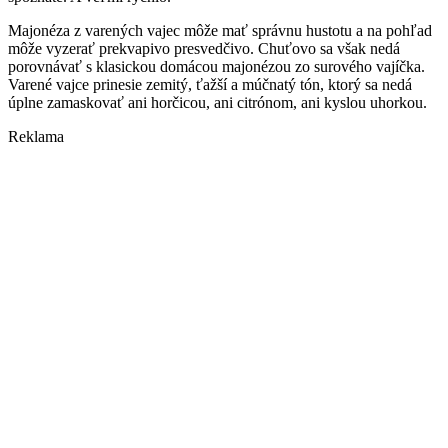
Majonéza z varených vajec môže mať správnu hustotu a na pohľad
môže vyzerať prekvapivo presvedčivo. Chuťovo sa však nedá
porovnávať s klasickou domácou majonézou zo surového vajíčka.
Varené vajce prinesie zemitý, ťažší a múčnatý tón, ktorý sa nedá
úplne zamaskovať ani horčicou, ani citrónom, ani kyslou uhorkou.
Reklama