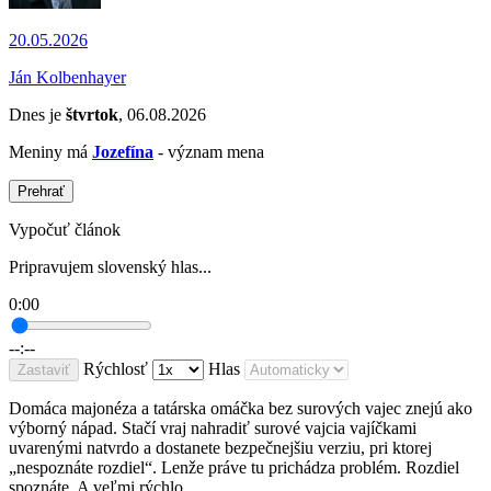
20.05.2026
Ján Kolbenhayer
Dnes je
štvrtok
, 06.08.2026
Meniny má
Jozefína
- význam mena
Prehrať
Vypočuť článok
Pripravujem slovenský hlas...
0:00
--:--
Rýchlosť
Hlas
Zastaviť
Domáca majonéza a tatárska omáčka bez surových vajec znejú ako
výborný nápad. Stačí vraj nahradiť surové vajcia vajíčkami
uvarenými natvrdo a dostanete bezpečnejšiu verziu, pri ktorej
„nespoznáte rozdiel“. Lenže práve tu prichádza problém. Rozdiel
spoznáte. A veľmi rýchlo.