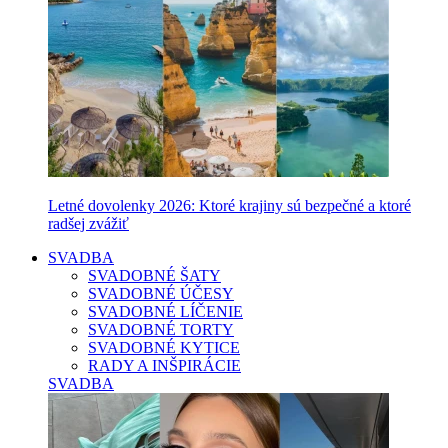
Letné dovolenky 2026: Ktoré krajiny sú bezpečné a ktoré
radšej zvážiť
SVADBA
SVADOBNÉ ŠATY
SVADOBNÉ ÚČESY
SVADOBNÉ LÍČENIE
SVADOBNÉ TORTY
SVADOBNÉ KYTICE
RADY A INŠPIRÁCIE
SVADBA