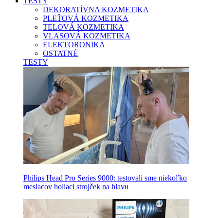
TESTY
DEKORATÍVNA KOZMETIKA
PLEŤOVÁ KOZMETIKA
TELOVÁ KOZMETIKA
VLASOVÁ KOZMETIKA
ELEKTORONIKA
OSTATNÉ
TESTY
Philips Head Pro Series 9000: testovali sme niekoľko
mesiacov holiaci strojček na hlavu