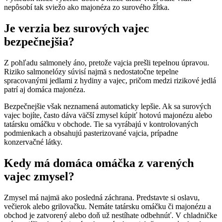
nepôsobí tak sviežo ako majonéza zo surového žĺtka.
Je verzia bez surových vajec
bezpečnejšia?
Z pohľadu salmonely áno, pretože vajcia prešli tepelnou úpravou.
Riziko salmonelózy súvisí najmä s nedostatočne tepelne
spracovanými jedlami z hydiny a vajec, pričom medzi rizikové jedlá
patrí aj domáca majonéza.
Bezpečnejšie však neznamená automaticky lepšie. Ak sa surových
vajec bojíte, často dáva väčší zmysel kúpiť hotovú majonézu alebo
tatársku omáčku v obchode. Tie sa vyrábajú v kontrolovaných
podmienkach a obsahujú pasterizované vajcia, prípadne
konzervačné látky.
Kedy má domáca omáčka z varených
vajec zmysel?
Zmysel má najmä ako posledná záchrana. Predstavte si oslavu,
večierok alebo grilovačku. Nemáte tatársku omáčku či majonézu a
obchod je zatvorený alebo doň už nestíhate odbehnúť. V chladničke