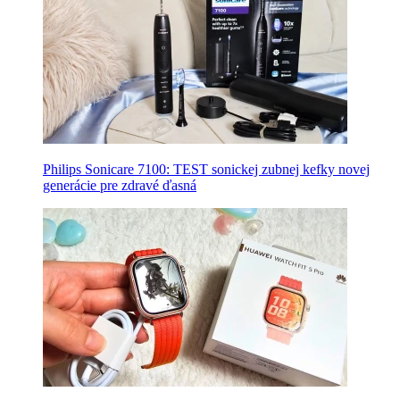
Philips Sonicare 7100: TEST sonickej zubnej kefky novej
generácie pre zdravé ďasná