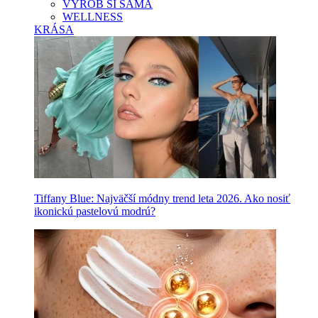
VYROB SI SAMA
WELLNESS
KRÁSA
Tiffany Blue: Najväčší módny trend leta 2026. Ako nosiť
ikonickú pastelovú modrú?