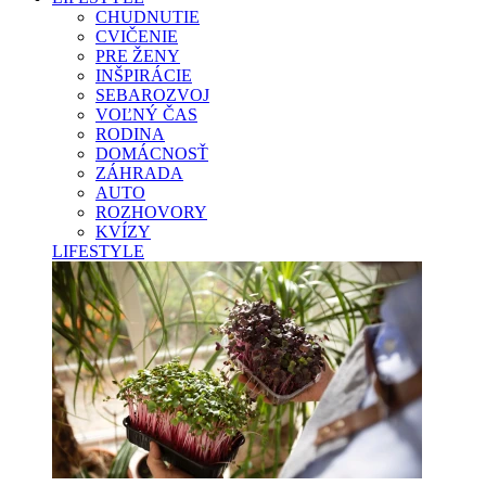
CHUDNUTIE
CVIČENIE
PRE ŽENY
INŠPIRÁCIE
SEBAROZVOJ
VOĽNÝ ČAS
RODINA
DOMÁCNOSŤ
ZÁHRADA
AUTO
ROZHOVORY
KVÍZY
LIFESTYLE