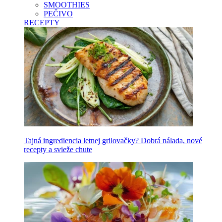
SMOOTHIES
PEČIVO
RECEPTY
Tajná ingrediencia letnej grilovačky? Dobrá nálada, nové
recepty a svieže chute