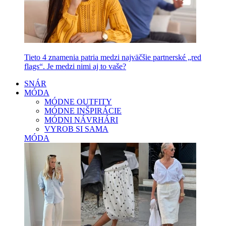
Tieto 4 znamenia patria medzi najväčšie partnerské „red
flags“. Je medzi nimi aj to vaše?
SNÁR
MÓDA
MÓDNE OUTFITY
MÓDNE INŠPIRÁCIE
MÓDNI NÁVRHÁRI
VYROB SI SAMA
MÓDA