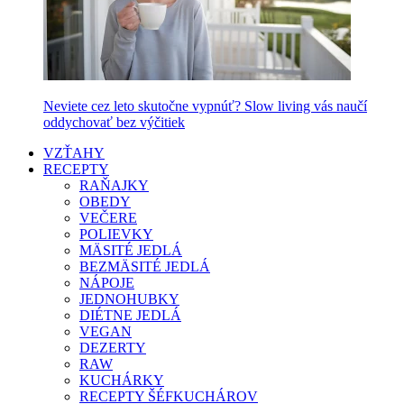
Neviete cez leto skutočne vypnúť? Slow living vás naučí
oddychovať bez výčitiek
VZŤAHY
RECEPTY
RAŇAJKY
OBEDY
VEČERE
POLIEVKY
MÄSITÉ JEDLÁ
BEZMÄSITÉ JEDLÁ
NÁPOJE
JEDNOHUBKY
DIÉTNE JEDLÁ
VEGAN
DEZERTY
RAW
KUCHÁRKY
RECEPTY ŠÉFKUCHÁROV