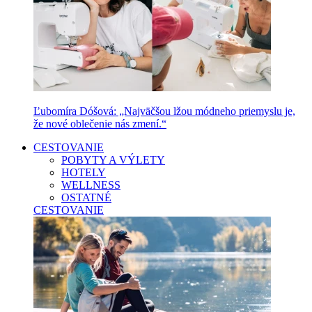
Ľubomíra Dóšová: „Najväčšou lžou módneho priemyslu je,
že nové oblečenie nás zmení.“
CESTOVANIE
POBYTY A VÝLETY
HOTELY
WELLNESS
OSTATNÉ
CESTOVANIE