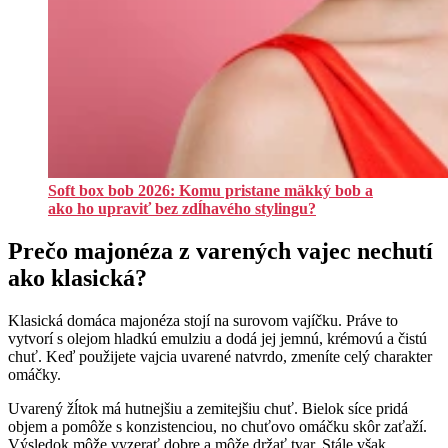
Soft box bob 2026: Komu pristane mäkký bob a
ako ho upraviť bez zdĺhavého stylingu?
Prečo majonéza z varených vajec nechutí
ako klasická?
Klasická domáca majonéza stojí na surovom vajíčku. Práve to
vytvorí s olejom hladkú emulziu a dodá jej jemnú, krémovú a čistú
chuť. Keď použijete vajcia uvarené natvrdo, zmeníte celý charakter
omáčky.
Uvarený žĺtok má hutnejšiu a zemitejšiu chuť. Bielok síce pridá
objem a pomôže s konzistenciou, no chuťovo omáčku skôr zaťaží.
Výsledok môže vyzerať dobre a môže držať tvar. Stále však