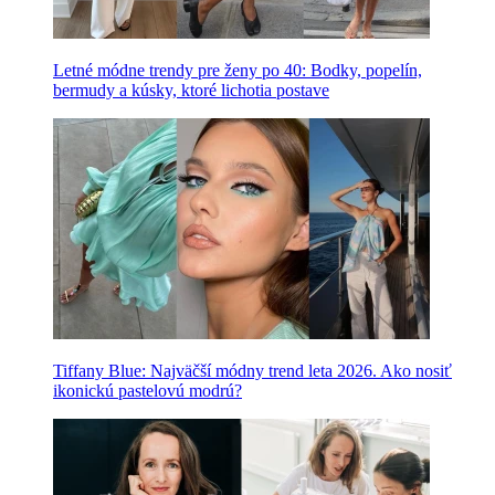
Letné módne trendy pre ženy po 40: Bodky, popelín,
bermudy a kúsky, ktoré lichotia postave
Tiffany Blue: Najväčší módny trend leta 2026. Ako nosiť
ikonickú pastelovú modrú?