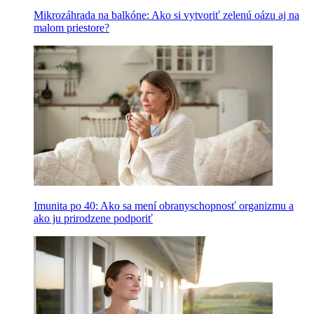
Mikrozáhrada na balkóne: Ako si vytvoriť zelenú oázu aj na
malom priestore?
Imunita po 40: Ako sa mení obranyschopnosť organizmu a
ako ju prirodzene podporiť