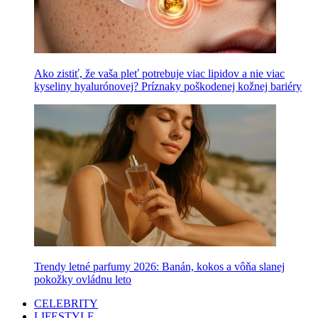
Ako zistiť, že vaša pleť potrebuje viac lipidov a nie viac
kyseliny hyalurónovej? Príznaky poškodenej kožnej bariéry
Trendy letné parfumy 2026: Banán, kokos a vôňa slanej
pokožky ovládnu leto
CELEBRITY
LIFESTYLE