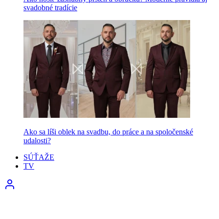
svadobné tradície
Ako sa líši oblek na svadbu, do práce a na spoločenské
udalosti?
SÚŤAŽE
TV