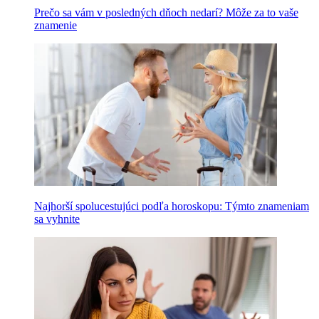
Prečo sa vám v posledných dňoch nedarí? Môže za to vaše
znamenie
Najhorší spolucestujúci podľa horoskopu: Týmto znameniam
sa vyhnite