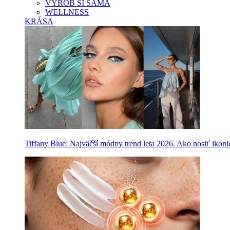
VYROB SI SAMA
WELLNESS
KRÁSA
Tiffany Blue: Najväčší módny trend leta 2026. Ako nosiť ikon