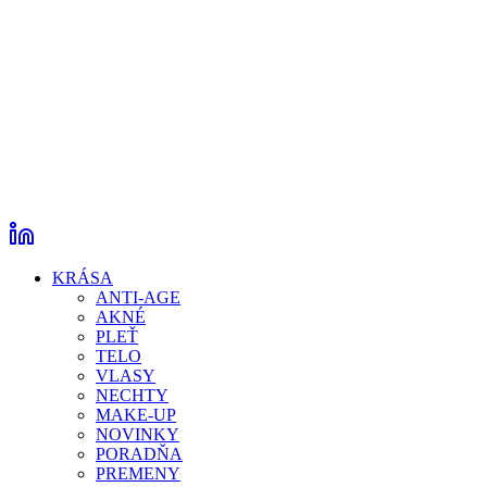
KRÁSA
ANTI-AGE
AKNÉ
PLEŤ
TELO
VLASY
NECHTY
MAKE-UP
NOVINKY
PORADŇA
PREMENY