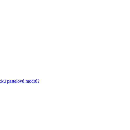
ickú pastelovú modrú?