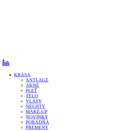
KRÁSA
ANTI-AGE
AKNÉ
PLEŤ
TELO
VLASY
NECHTY
MAKE-UP
NOVINKY
PORADŇA
PREMENY