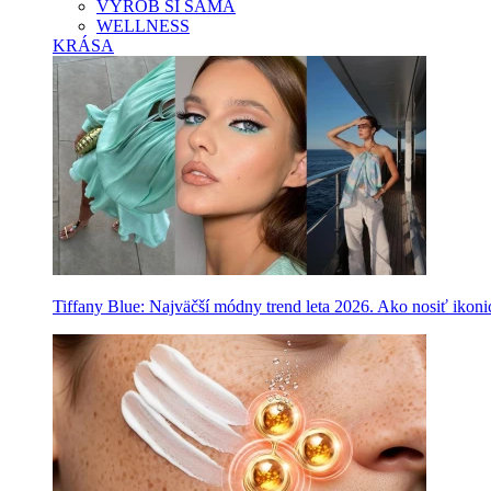
VYROB SI SAMA
WELLNESS
KRÁSA
Tiffany Blue: Najväčší módny trend leta 2026. Ako nosiť ikon