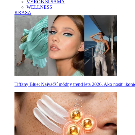
VYROB SI SAMA
WELLNESS
KRÁSA
Tiffany Blue: Najväčší módny trend leta 2026. Ako nosiť ikon