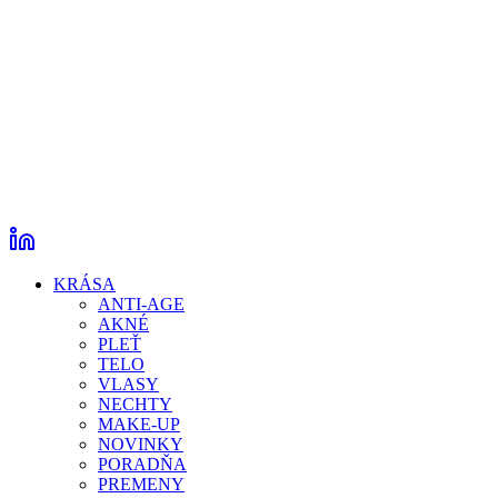
KRÁSA
ANTI-AGE
AKNÉ
PLEŤ
TELO
VLASY
NECHTY
MAKE-UP
NOVINKY
PORADŇA
PREMENY