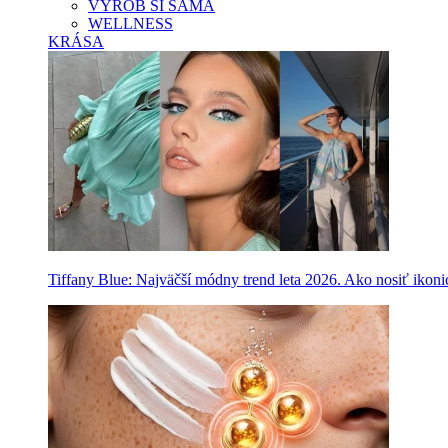
VYROB SI SAMA
WELLNESS
KRÁSA
Tiffany Blue: Najväčší módny trend leta 2026. Ako nosiť ikon