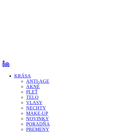
KRÁSA
ANTI-AGE
AKNÉ
PLEŤ
TELO
VLASY
NECHTY
MAKE-UP
NOVINKY
PORADŇA
PREMENY