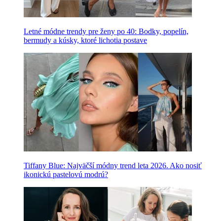
Letné módne trendy pre ženy po 40: Bodky, popelín,
bermudy a kúsky, ktoré lichotia postave
Tiffany Blue: Najväčší módny trend leta 2026. Ako nosiť
ikonickú pastelovú modrú?