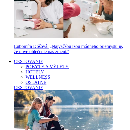
Ľubomíra Dóšová: „Najväčšou lžou módneho priemyslu je,
že nové oblečenie nás zmení.“
CESTOVANIE
POBYTY A VÝLETY
HOTELY
WELLNESS
OSTATNÉ
CESTOVANIE