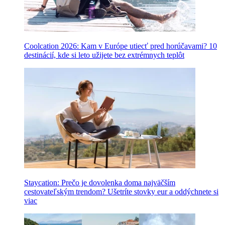
Coolcation 2026: Kam v Európe utiecť pred horúčavami? 10
destinácií, kde si leto užijete bez extrémnych teplôt
Staycation: Prečo je dovolenka doma najväčším
cestovateľským trendom? Ušetríte stovky eur a oddýchnete si
viac