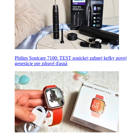
Philips Sonicare 7100: TEST sonickej zubnej kefky novej
generácie pre zdravé ďasná