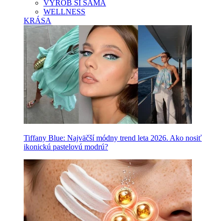
VYROB SI SAMA
WELLNESS
KRÁSA
Tiffany Blue: Najväčší módny trend leta 2026. Ako nosiť
ikonickú pastelovú modrú?