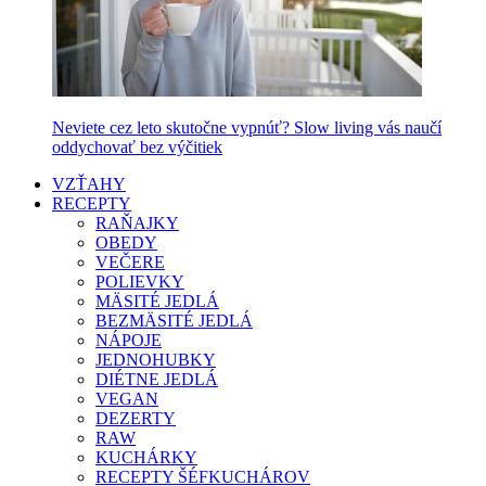
Neviete cez leto skutočne vypnúť? Slow living vás naučí
oddychovať bez výčitiek
VZŤAHY
RECEPTY
RAŇAJKY
OBEDY
VEČERE
POLIEVKY
MÄSITÉ JEDLÁ
BEZMÄSITÉ JEDLÁ
NÁPOJE
JEDNOHUBKY
DIÉTNE JEDLÁ
VEGAN
DEZERTY
RAW
KUCHÁRKY
RECEPTY ŠÉFKUCHÁROV