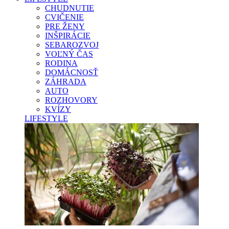
CHUDNUTIE
CVIČENIE
PRE ŽENY
INŠPIRÁCIE
SEBAROZVOJ
VOĽNÝ ČAS
RODINA
DOMÁCNOSŤ
ZÁHRADA
AUTO
ROZHOVORY
KVÍZY
LIFESTYLE