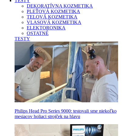
TESTY
DEKORATÍVNA KOZMETIKA
PLEŤOVÁ KOZMETIKA
TELOVÁ KOZMETIKA
VLASOVÁ KOZMETIKA
ELEKTORONIKA
OSTATNÉ
TESTY
Philips Head Pro Series 9000: testovali sme niekoľko
mesiacov holiaci strojček na hlavu