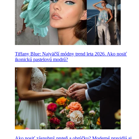
Tiffany Blue: Najväčší módny trend leta 2026. Ako nosiť
ikonickú pastelovú modrú?
Ako nosiť zásnubný prsteň a obrúčku? Moderné pravidlá aj