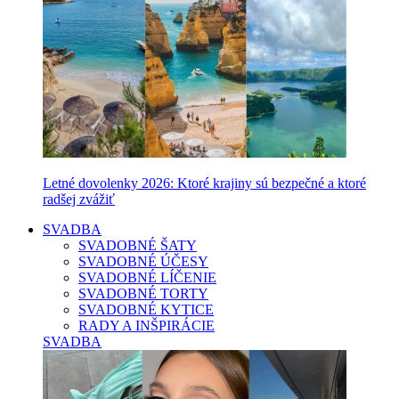
Letné dovolenky 2026: Ktoré krajiny sú bezpečné a ktoré
radšej zvážiť
SVADBA
SVADOBNÉ ŠATY
SVADOBNÉ ÚČESY
SVADOBNÉ LÍČENIE
SVADOBNÉ TORTY
SVADOBNÉ KYTICE
RADY A INŠPIRÁCIE
SVADBA