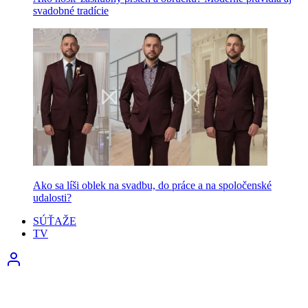
svadobné tradície
Ako sa líši oblek na svadbu, do práce a na spoločenské
udalosti?
SÚŤAŽE
TV