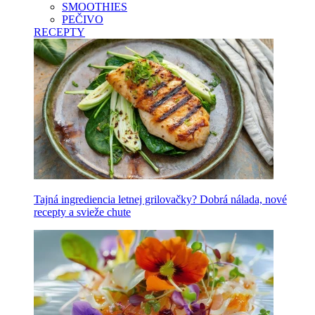
SMOOTHIES
PEČIVO
RECEPTY
Tajná ingrediencia letnej grilovačky? Dobrá nálada, nové
recepty a svieže chute