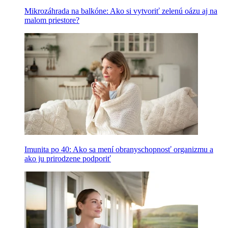
Mikrozáhrada na balkóne: Ako si vytvoriť zelenú oázu aj na
malom priestore?
Imunita po 40: Ako sa mení obranyschopnosť organizmu a
ako ju prirodzene podporiť