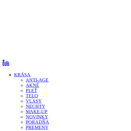
KRÁSA
ANTI-AGE
AKNÉ
PLEŤ
TELO
VLASY
NECHTY
MAKE-UP
NOVINKY
PORADŇA
PREMENY