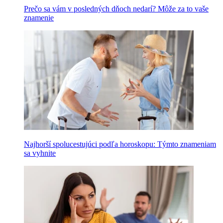
Prečo sa vám v posledných dňoch nedarí? Môže za to vaše
znamenie
Najhorší spolucestujúci podľa horoskopu: Týmto znameniam
sa vyhnite