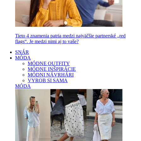
Tieto 4 znamenia patria medzi najväčšie partnerské „red
flags“. Je medzi nimi aj to vaše?
SNÁR
MÓDA
MÓDNE OUTFITY
MÓDNE INŠPIRÁCIE
MÓDNI NÁVRHÁRI
VYROB SI SAMA
MÓDA