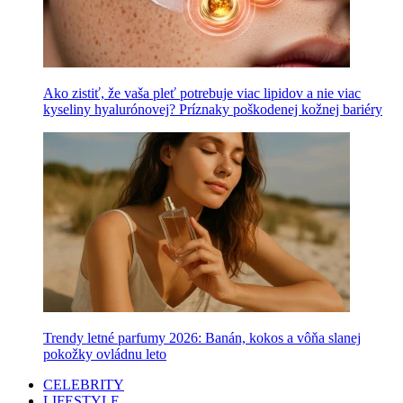
Ako zistiť, že vaša pleť potrebuje viac lipidov a nie viac
kyseliny hyalurónovej? Príznaky poškodenej kožnej bariéry
Trendy letné parfumy 2026: Banán, kokos a vôňa slanej
pokožky ovládnu leto
CELEBRITY
LIFESTYLE