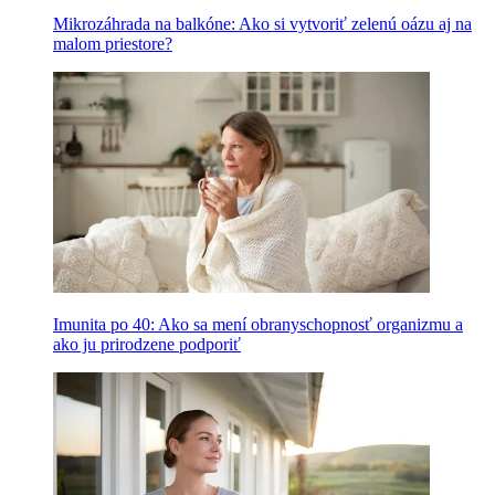
Mikrozáhrada na balkóne: Ako si vytvoriť zelenú oázu aj na
malom priestore?
Imunita po 40: Ako sa mení obranyschopnosť organizmu a
ako ju prirodzene podporiť