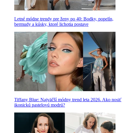
Letné módne trendy pre ženy po 40: Bodky, popelín,
bermudy a kúsky, ktoré lichotia postave
Tiffany Blue: Najväčší módny trend leta 2026. Ako nosiť
ikonickú pastelovú modrú?