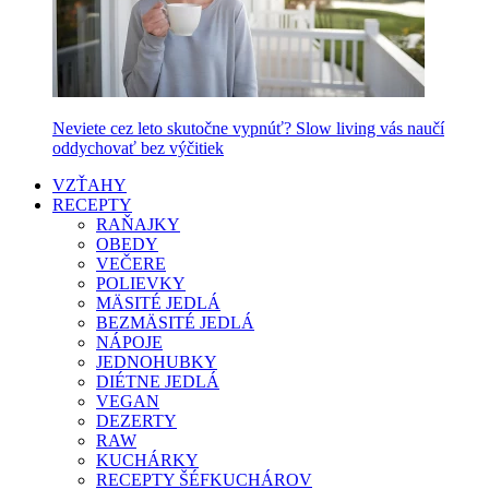
Neviete cez leto skutočne vypnúť? Slow living vás naučí
oddychovať bez výčitiek
VZŤAHY
RECEPTY
RAŇAJKY
OBEDY
VEČERE
POLIEVKY
MÄSITÉ JEDLÁ
BEZMÄSITÉ JEDLÁ
NÁPOJE
JEDNOHUBKY
DIÉTNE JEDLÁ
VEGAN
DEZERTY
RAW
KUCHÁRKY
RECEPTY ŠÉFKUCHÁROV