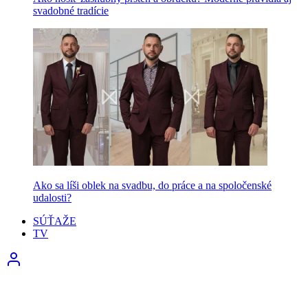
svadobné tradície
Ako sa líši oblek na svadbu, do práce a na spoločenské
udalosti?
SÚŤAŽE
TV