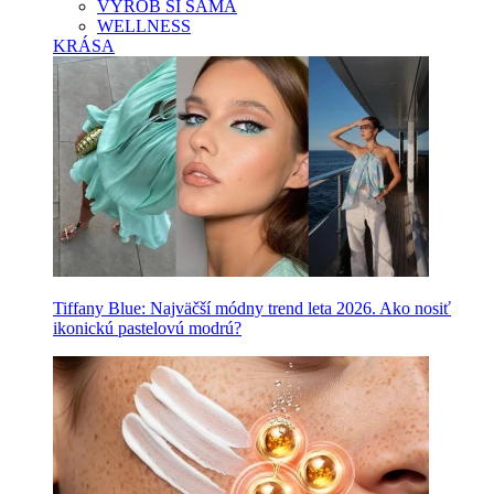
VYROB SI SAMA
WELLNESS
KRÁSA
Tiffany Blue: Najväčší módny trend leta 2026. Ako nosiť
ikonickú pastelovú modrú?