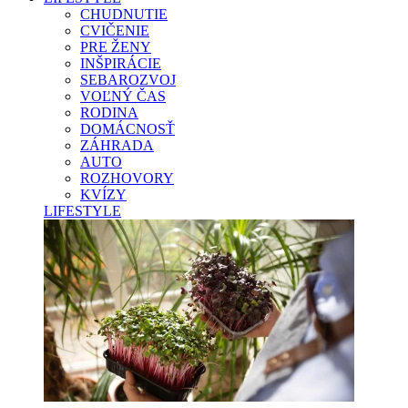
CHUDNUTIE
CVIČENIE
PRE ŽENY
INŠPIRÁCIE
SEBAROZVOJ
VOĽNÝ ČAS
RODINA
DOMÁCNOSŤ
ZÁHRADA
AUTO
ROZHOVORY
KVÍZY
LIFESTYLE