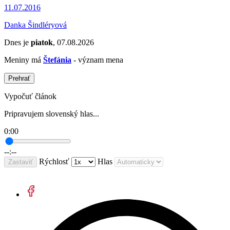
11.07.2016
Danka Šindléryová
Dnes je
piatok
, 07.08.2026
Meniny má
Štefánia
- význam mena
Prehrať
Vypočuť článok
Pripravujem slovenský hlas...
0:00
--:--
Rýchlosť
Hlas
Zastaviť