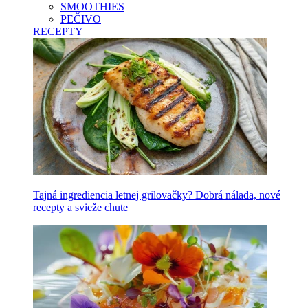
SMOOTHIES
PEČIVO
RECEPTY
Tajná ingrediencia letnej grilovačky? Dobrá nálada, nové
recepty a svieže chute