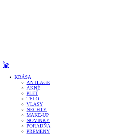
KRÁSA
ANTI-AGE
AKNÉ
PLEŤ
TELO
VLASY
NECHTY
MAKE-UP
NOVINKY
PORADŇA
PREMENY