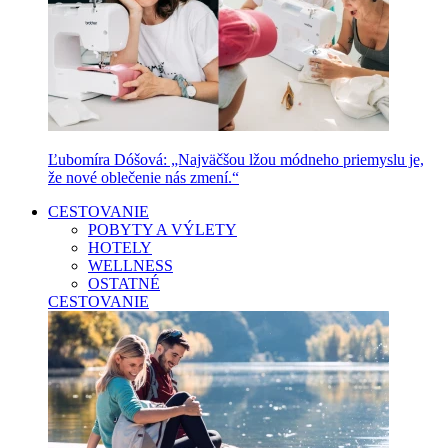
Ľubomíra Dóšová: „Najväčšou lžou módneho priemyslu je,
že nové oblečenie nás zmení.“
CESTOVANIE
POBYTY A VÝLETY
HOTELY
WELLNESS
OSTATNÉ
CESTOVANIE