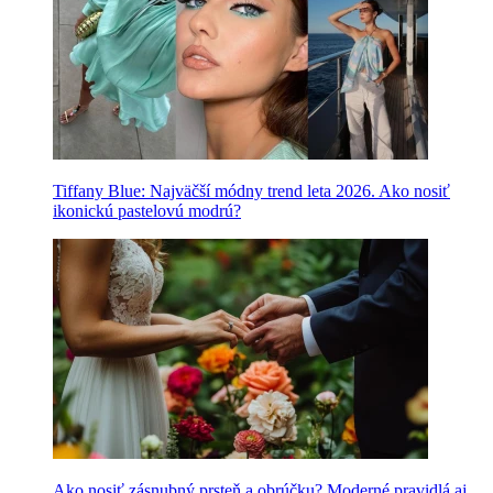
Tiffany Blue: Najväčší módny trend leta 2026. Ako nosiť
ikonickú pastelovú modrú?
Ako nosiť zásnubný prsteň a obrúčku? Moderné pravidlá aj