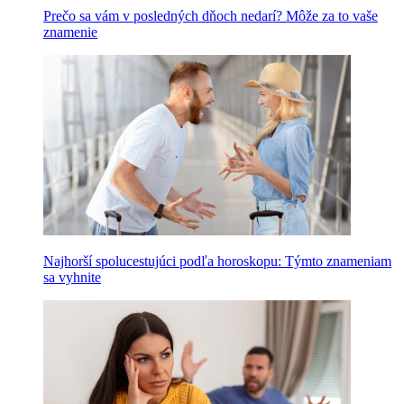
Prečo sa vám v posledných dňoch nedarí? Môže za to vaše
znamenie
Najhorší spolucestujúci podľa horoskopu: Týmto znameniam
sa vyhnite