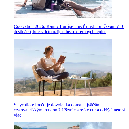
Coolcation 2026: Kam v Európe utiecť pred horúčavami? 10
destinácií, kde si leto užijete bez extrémnych teplôt
Staycation: Prečo je dovolenka doma najväčším
cestovateľským trendom? Ušetríte stovky eur a oddýchnete si
viac