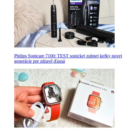
Philips Sonicare 7100: TEST sonickej zubnej kefky novej
generácie pre zdravé ďasná