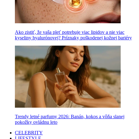
Ako zistiť, že vaša pleť potrebuje viac lipidov a nie viac
kyseliny hyalurónovej? Príznaky poškodenej kožnej bariéry
Trendy letné parfumy 2026: Banán, kokos a vôňa slanej
pokožky ovládnu leto
CELEBRITY
LIFESTYLE