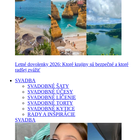
Letné dovolenky 2026: Ktoré krajiny sú bezpečné a ktoré
radšej zvážiť
SVADBA
SVADOBNÉ ŠATY
SVADOBNÉ ÚČESY
SVADOBNÉ LÍČENIE
SVADOBNÉ TORTY
SVADOBNÉ KYTICE
RADY A INŠPIRÁCIE
SVADBA