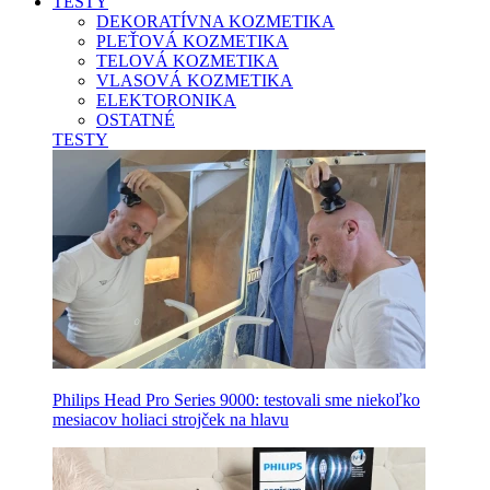
TESTY
DEKORATÍVNA KOZMETIKA
PLEŤOVÁ KOZMETIKA
TELOVÁ KOZMETIKA
VLASOVÁ KOZMETIKA
ELEKTORONIKA
OSTATNÉ
TESTY
Philips Head Pro Series 9000: testovali sme niekoľko
mesiacov holiaci strojček na hlavu