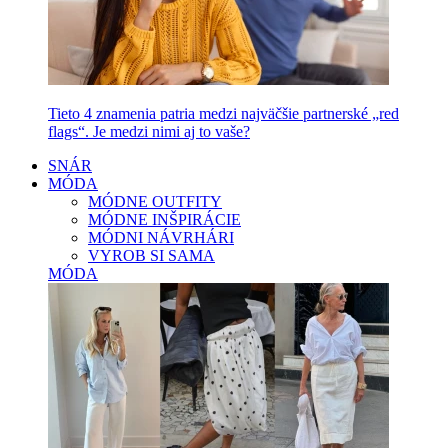
Tieto 4 znamenia patria medzi najväčšie partnerské „red
flags“. Je medzi nimi aj to vaše?
SNÁR
MÓDA
MÓDNE OUTFITY
MÓDNE INŠPIRÁCIE
MÓDNI NÁVRHÁRI
VYROB SI SAMA
MÓDA