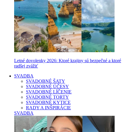
Letné dovolenky 2026: Ktoré krajiny sú bezpečné a ktoré
radšej zvážiť
SVADBA
SVADOBNÉ ŠATY
SVADOBNÉ ÚČESY
SVADOBNÉ LÍČENIE
SVADOBNÉ TORTY
SVADOBNÉ KYTICE
RADY A INŠPIRÁCIE
SVADBA