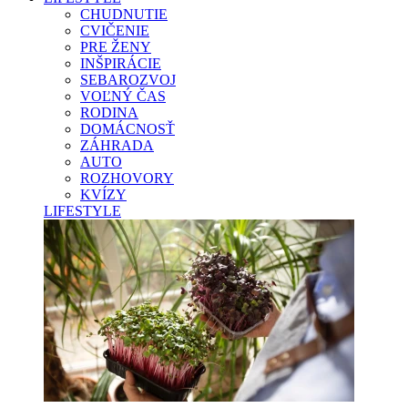
CHUDNUTIE
CVIČENIE
PRE ŽENY
INŠPIRÁCIE
SEBAROZVOJ
VOĽNÝ ČAS
RODINA
DOMÁCNOSŤ
ZÁHRADA
AUTO
ROZHOVORY
KVÍZY
LIFESTYLE