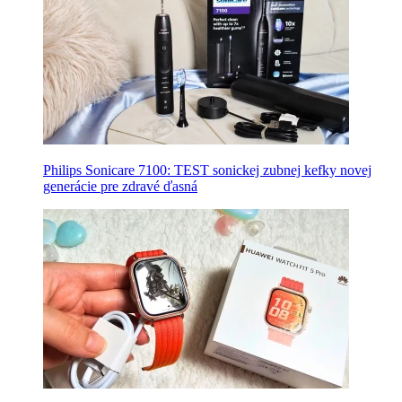
Philips Sonicare 7100: TEST sonickej zubnej kefky novej
generácie pre zdravé ďasná