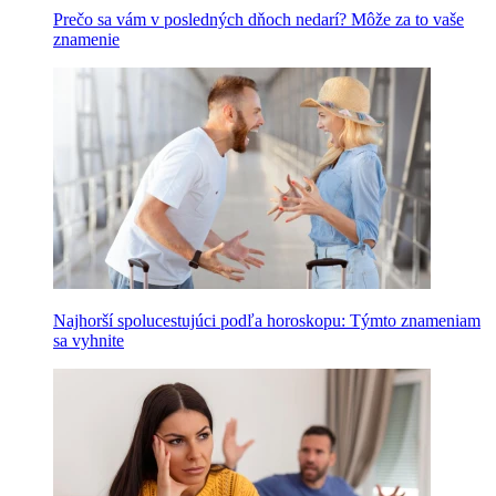
Prečo sa vám v posledných dňoch nedarí? Môže za to vaše
znamenie
Najhorší spolucestujúci podľa horoskopu: Týmto znameniam
sa vyhnite