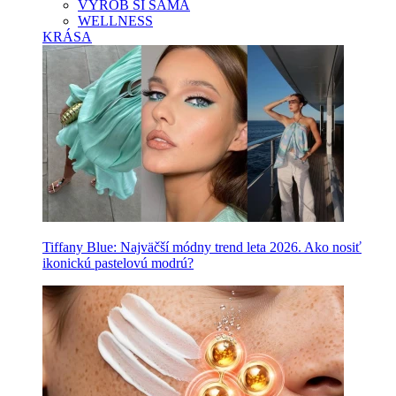
VYROB SI SAMA
WELLNESS
KRÁSA
Tiffany Blue: Najväčší módny trend leta 2026. Ako nosiť
ikonickú pastelovú modrú?