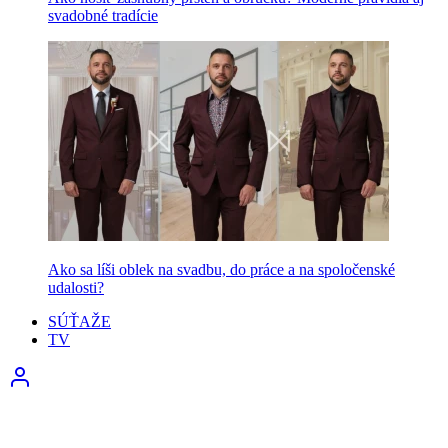
svadobné tradície
Ako sa líši oblek na svadbu, do práce a na spoločenské
udalosti?
SÚŤAŽE
TV