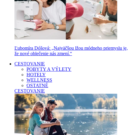
Ľubomíra Dóšová: „Najväčšou lžou módneho priemyslu je,
že nové oblečenie nás zmení.“
CESTOVANIE
POBYTY A VÝLETY
HOTELY
WELLNESS
OSTATNÉ
CESTOVANIE