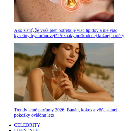
Ako zistiť, že vaša pleť potrebuje viac lipidov a nie viac
kyseliny hyalurónovej? Príznaky poškodenej kožnej bariéry
Trendy letné parfumy 2026: Banán, kokos a vôňa slanej
pokožky ovládnu leto
CELEBRITY
LIFESTYLE