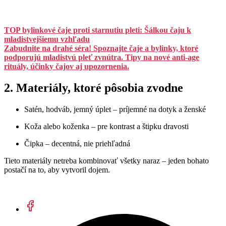
TOP bylinkové čaje proti starnutiu pleti: Šálkou čaju k
mladistvejšiemu vzhľadu
Zabudnite na drahé séra! Spoznajte čaje a bylinky, ktoré
podporujú mladistvú pleť zvnútra. Tipy na nové anti-age
rituály, účinky čajov aj upozornenia.
2. Materiály, ktoré pôsobia zvodne
Satén, hodváb, jemný úplet – príjemné na dotyk a ženské
Koža alebo koženka – pre kontrast a štipku dravosti
Čipka – decentná, nie priehľadná
Tieto materiály netreba kombinovať všetky naraz – jeden bohato
postačí na to, aby vytvoril dojem.