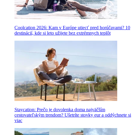
Coolcation 2026: Kam v Európe utiecť pred horúčavami? 10
destinácií, kde si leto užijete bez extrémnych teplôt
Staycation: Prečo je dovolenka doma najväčším
cestovateľským trendom? Ušetríte stovky eur a oddýchnete si
viac