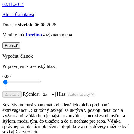
02.11.2014
Alena Čabáková
Dnes je
štvrtok
, 06.08.2026
Meniny má
Jozefína
- význam mena
Prehrať
Vypočuť článok
Pripravujem slovenský hlas...
0:00
--:--
Rýchlosť
Hlas
Zastaviť
Sexi štýl nemusí znamenať odhalené telo alebo prehnanú
extravaganciu. Skutočný sexepíl sa ukrýva v postoji, detailoch a
vyžarovaní. Základom je nájsť rovnováhu – medzi zvodnosťou a
štýlom, medzi tým, čo ukážete a čo si necháte pre seba. Vďaka
správnej kombinácii oblečenia, doplnkov a sebadôvery môžete byť
sexi aj šik zároveň.