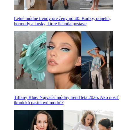
Letné módne trendy pre ženy po 40: Bodky, popelín,
bermudy a kúsky, ktoré lichotia postave
Tiffany Blue: Najväčší módny trend leta 2026. Ako nosiť
ikonickú pastelovú modrú?