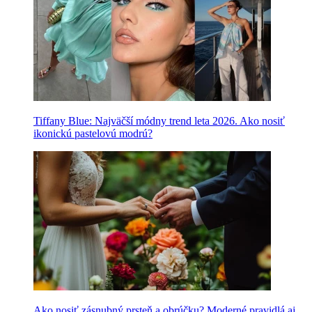
Tiffany Blue: Najväčší módny trend leta 2026. Ako nosiť
ikonickú pastelovú modrú?
Ako nosiť zásnubný prsteň a obrúčku? Moderné pravidlá aj