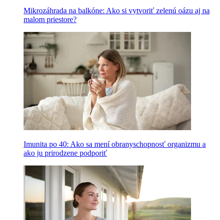
Mikrozáhrada na balkóne: Ako si vytvoriť zelenú oázu aj na
malom priestore?
Imunita po 40: Ako sa mení obranyschopnosť organizmu a
ako ju prirodzene podporiť