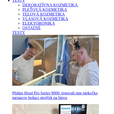
TESTY
DEKORATÍVNA KOZMETIKA
PLEŤOVÁ KOZMETIKA
TELOVÁ KOZMETIKA
VLASOVÁ KOZMETIKA
ELEKTORONIKA
OSTATNÉ
TESTY
Philips Head Pro Series 9000: testovali sme niekoľko
mesiacov holiaci strojček na hlavu