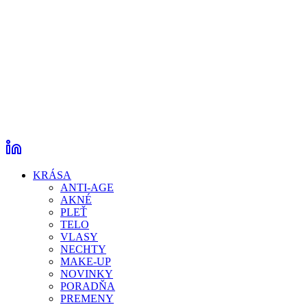
KRÁSA
ANTI-AGE
AKNÉ
PLEŤ
TELO
VLASY
NECHTY
MAKE-UP
NOVINKY
PORADŇA
PREMENY