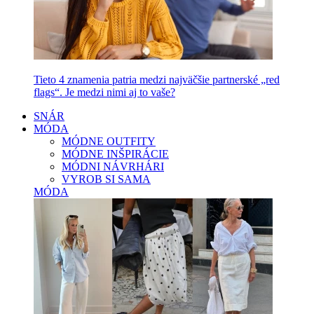
Tieto 4 znamenia patria medzi najväčšie partnerské „red
flags“. Je medzi nimi aj to vaše?
SNÁR
MÓDA
MÓDNE OUTFITY
MÓDNE INŠPIRÁCIE
MÓDNI NÁVRHÁRI
VYROB SI SAMA
MÓDA