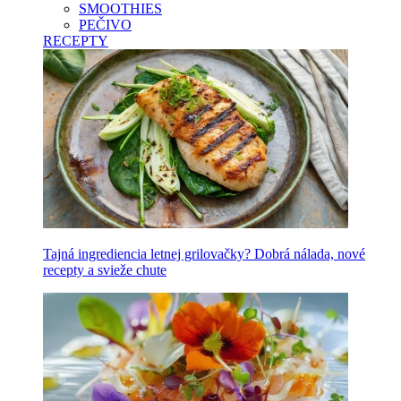
SMOOTHIES
PEČIVO
RECEPTY
Tajná ingrediencia letnej grilovačky? Dobrá nálada, nové
recepty a svieže chute