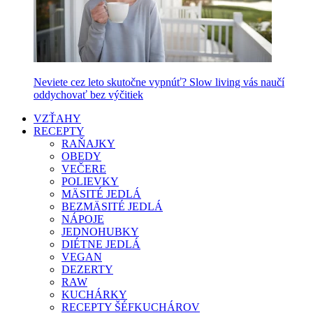
Neviete cez leto skutočne vypnúť? Slow living vás naučí
oddychovať bez výčitiek
VZŤAHY
RECEPTY
RAŇAJKY
OBEDY
VEČERE
POLIEVKY
MÄSITÉ JEDLÁ
BEZMÄSITÉ JEDLÁ
NÁPOJE
JEDNOHUBKY
DIÉTNE JEDLÁ
VEGAN
DEZERTY
RAW
KUCHÁRKY
RECEPTY ŠÉFKUCHÁROV